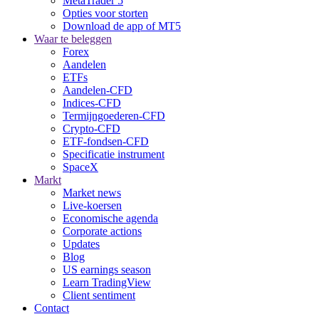
MetaTrader 5
Opties voor storten
Download de app of MT5
Waar te beleggen
Forex
Aandelen
ETFs
Aandelen-CFD
Indices-CFD
Termijngoederen-CFD
Crypto-CFD
ETF-fondsen-CFD
Specificatie instrument
SpaceX
Markt
Market news
Live-koersen
Economische agenda
Corporate actions
Updates
Blog
US earnings season
Learn TradingView
Client sentiment
Contact