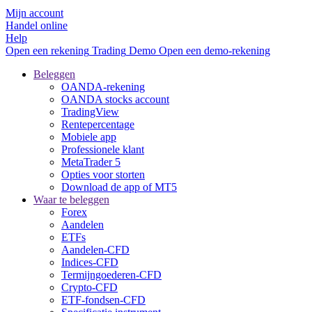
Mijn account
Handel online
Help
Open een rekening
Trading
Demo
Open een demo-rekening
Beleggen
OANDA-rekening
OANDA stocks account
TradingView
Rentepercentage
Mobiele app
Professionele klant
MetaTrader 5
Opties voor storten
Download de app of MT5
Waar te beleggen
Forex
Aandelen
ETFs
Aandelen-CFD
Indices-CFD
Termijngoederen-CFD
Crypto-CFD
ETF-fondsen-CFD