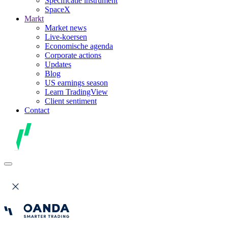
Specificatie instrument
SpaceX
Markt
Market news
Live-koersen
Economische agenda
Corporate actions
Updates
Blog
US earnings season
Learn TradingView
Client sentiment
Contact