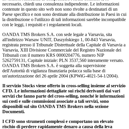
necessario, chiedi una consulenza indipendente. Le informazioni
contenute in questo sito web non sono rivolte a destinatari di un
Paese specifico e non sono destinate alla distribuzione in Paesi in cui
la distribuzione o l'utilizzo di tali informazioni sarebbe incompatibile
con le leggi, i requisiti e i regolamenti locali.
OANDA TMS Brokers S.A. con sede legale a Varsavia, sita
all'indirizzo Warsaw UNIT, Daszyńskiego 1, 00-843 Varsavia,
registrata presso il Tribunale Distrettuale della Capitale di Varsavia a
Varsavia, XIII Divisione Commerciale del Registro Nazionale dei
Tribunali con il numero KRS 0000204776, numero NIP
5262759131, Capitale iniziale: PLN 3537,560 interamente versato.
OANDA TMS Brokers S.A. è soggetta alla supervisione
dell'Autorità di vigilanza finanziaria polacca sulla base di
un'autorizzazione del 26 aprile 2004 (KPWiG-4021-54-1/2004).
Il servizio Stocks viene offerto in cross-selling insieme al servizio
CFD. Le informazioni dettagliate sui rischi derivanti dai vari
servizi che fanno parte del cross-selling, nonché le informazioni
sui costi e sulle commissioni associate a tali servizi, sono
disponibili sul sito OANDA TMS Brokers nella sezione
Documenti.
I CFD sono strumenti complessi e comportano un elevato
rischio di perdere rapidamente denaro a causa della leva