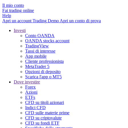
Il mio conto
Fai trading online
Help
Apri un account
Trading
Demo
Apri un conto di prova
Investi
Conto OANDA
OANDA stocks account
TradingView
Tassi di interesse
App mobile
Cliente professionista
MetaTrader 5
Opzioni di deposito
Scarica l'app o MT5
Dove investire
Forex
Azioni
ETFs
CFD su titoli azionari
Indici CFD
CFD sulle materie prime
CFD su criptovalute
CFD su fondi ETF