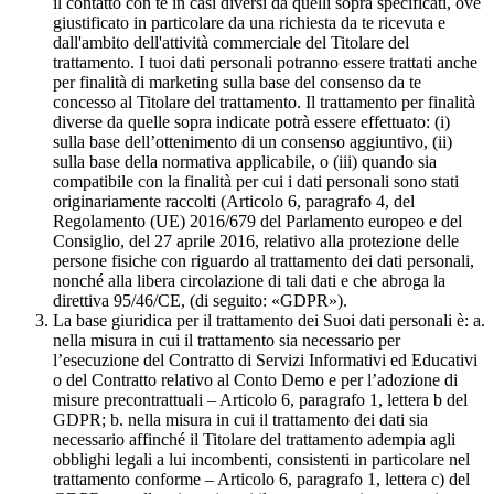
il contatto con te in casi diversi da quelli sopra specificati, ove
giustificato in particolare da una richiesta da te ricevuta e
dall'ambito dell'attività commerciale del Titolare del
trattamento. I tuoi dati personali potranno essere trattati anche
per finalità di marketing sulla base del consenso da te
concesso al Titolare del trattamento. Il trattamento per finalità
diverse da quelle sopra indicate potrà essere effettuato: (i)
sulla base dell’ottenimento di un consenso aggiuntivo, (ii)
sulla base della normativa applicabile, o (iii) quando sia
compatibile con la finalità per cui i dati personali sono stati
originariamente raccolti (Articolo 6, paragrafo 4, del
Regolamento (UE) 2016/679 del Parlamento europeo e del
Consiglio, del 27 aprile 2016, relativo alla protezione delle
persone fisiche con riguardo al trattamento dei dati personali,
nonché alla libera circolazione di tali dati e che abroga la
direttiva 95/46/CE, (di seguito: «GDPR»).
La base giuridica per il trattamento dei Suoi dati personali è: a.
nella misura in cui il trattamento sia necessario per
l’esecuzione del Contratto di Servizi Informativi ed Educativi
o del Contratto relativo al Conto Demo e per l’adozione di
misure precontrattuali – Articolo 6, paragrafo 1, lettera b del
GDPR; b. nella misura in cui il trattamento dei dati sia
necessario affinché il Titolare del trattamento adempia agli
obblighi legali a lui incombenti, consistenti in particolare nel
trattamento conforme – Articolo 6, paragrafo 1, lettera c) del