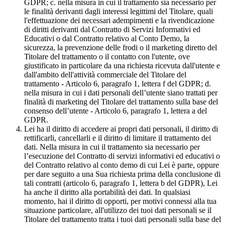
GDPR; c. nella misura in cui il trattamento sia necessario per
le finalità derivanti dagli interessi legittimi del Titolare, quali
l'effettuazione dei necessari adempimenti e la rivendicazione
di diritti derivanti dal Contratto di Servizi Informativi ed
Educativi o dal Contratto relativo al Conto Demo, la
sicurezza, la prevenzione delle frodi o il marketing diretto del
Titolare del trattamento o il contatto con l'utente, ove
giustificato in particolare da una richiesta ricevuta dall'utente e
dall'ambito dell'attività commerciale del Titolare del
trattamento - Articolo 6, paragrafo 1, lettera f del GDPR; d.
nella misura in cui i dati personali dell’utente siano trattati per
finalità di marketing del Titolare del trattamento sulla base del
consenso dell’utente - Articolo 6, paragrafo 1, lettera a del
GDPR.
Lei ha il diritto di accedere ai propri dati personali, il diritto di
rettificarli, cancellarli e il diritto di limitare il trattamento dei
dati. Nella misura in cui il trattamento sia necessario per
l’esecuzione del Contratto di servizi informativi ed educativi o
del Contratto relativo al conto demo di cui Lei è parte, oppure
per dare seguito a una Sua richiesta prima della conclusione di
tali contratti (articolo 6, paragrafo 1, lettera b del GDPR), Lei
ha anche il diritto alla portabilità dei dati. In qualsiasi
momento, hai il diritto di opporti, per motivi connessi alla tua
situazione particolare, all'utilizzo dei tuoi dati personali se il
Titolare del trattamento tratta i tuoi dati personali sulla base del