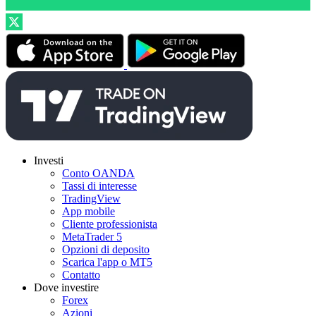
Investi
Conto OANDA
Tassi di interesse
TradingView
App mobile
Cliente professionista
MetaTrader 5
Opzioni di deposito
Scarica l'app o MT5
Contatto
Dove investire
Forex
Azioni