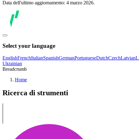
Data dell'ultimo aggiornamento: 4 marzo 2026.
Select your language
English
French
Italian
Spanish
German
Portuguese
Dutch
Czech
Latvian
L
Ukrainian
Breadcrumb
Home
Ricerca di strumenti