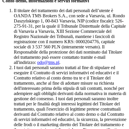
Conto demo, informazioni e servizi formativi
Il titolare del trattamento dei dati personali dell’utente è
OANDA TMS Brokers S.A., con sede a Varsavia, ul. Rondo
Daszyńskiego 1, 00-843 Varsavia, NIP (codice fiscale): 526-
275-91-31, per la quale il Tribunale Distrettuale della Capitale
di Varsavia a Varsavia, XIII Sezione Commerciale del
Registro Nazionale dei Tribunali, mantiene i fascicoli di
registrazione con il numero KRS: 0000204776, capitale
sociale di 3 537 560 PLN (interamente versato). Il
Responsabile della protezione dei dati nominato dal Titolare
del trattamento può essere contattato tramite e-mail
all'indirizzo:
odo@tms.pl
.
I tuoi dati personali saranno trattati al fine di stipulare ed
eseguire il Contratto di servizi informativi ed educativi e il
Contratto relativo al conto demo tra te e il Titolare del
trattamento, anche al fine di adottare misure su richiesta
dell'interessato prima della stipula di tali contratti, nonché per
adempiere agli obblighi derivanti dalla normativa in materia di
gestione del consenso. I tuoi dati personali saranno inoltre
trattati per le finalità degli interessi legittimi del Titolare del
trattamento, quali l'esercizio di legittime pretese contrattuali
derivanti dal Contratto relativo al conto demo o dal Contratto
di servizi informativi ed educativi, la sicurezza, la prevenzione
delle frodi o il marketing diretto del Titolare del trattamento e