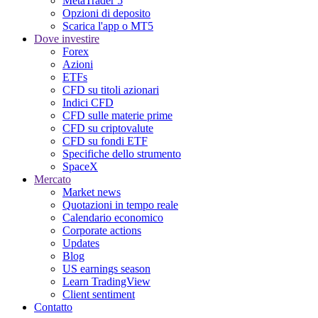
MetaTrader 5
Opzioni di deposito
Scarica l'app o MT5
Dove investire
Forex
Azioni
ETFs
CFD su titoli azionari
Indici CFD
CFD sulle materie prime
CFD su criptovalute
CFD su fondi ETF
Specifiche dello strumento
SpaceX
Mercato
Market news
Quotazioni in tempo reale
Calendario economico
Corporate actions
Updates
Blog
US earnings season
Learn TradingView
Client sentiment
Contatto