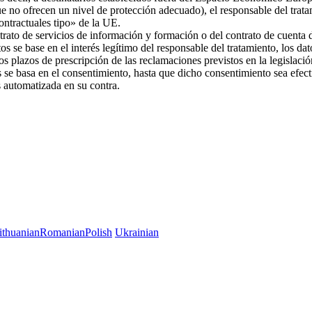
ue no ofrecen un nivel de protección adecuado), el responsable del trat
 contractuales tipo» de la UE.
trato de servicios de información y formación o del contrato de cuenta d
os se base en el interés legítimo del responsable del tratamiento, los da
 los plazos de prescripción de las reclamaciones previstos en la legislac
es se basa en el consentimiento, hasta que dicho consentimiento sea efec
es automatizada en su contra.
ithuanian
Romanian
Polish
Ukrainian