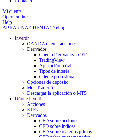
Contacto
Mi cuenta
Opere online
Help
ABRA UNA CUENTA
Trading
Invertir
OANDA cuenta acciones
Derivados
Cuenta Derivados - CFD
TradingView
Aplicación móvil
Tipos de interés
Cliente profesional
Opciones de depósito
MetaTrader 5
Descargar la aplicación o MT5
Dónde invertir
Acciones
ETFs
Derivados
CFD sobre acciones
CFD sobre índices
CFD sobre materias primas