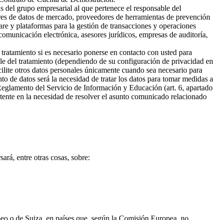
s del grupo empresarial al que pertenece el responsable del
ores de datos de mercado, proveedores de herramientas de prevención
are y plataformas para la gestión de transacciones y operaciones
omunicación electrónica, asesores jurídicos, empresas de auditoría,
 tratamiento si es necesario ponerse en contacto con usted para
ble del tratamiento (dependiendo de su configuración de privacidad en
cilite otros datos personales únicamente cuando sea necesario para
ento de datos será la necesidad de tratar los datos para tomar medidas a
 Reglamento del Servicio de Información y Educación (art. 6, apartado
sistente en la necesidad de resolver el asunto comunicado relacionado
ará, entre otras cosas, sobre:
opeo o de Suiza, en países que, según la Comisión Europea, no