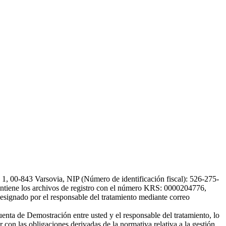
, 00-843 Varsovia, NIP (Número de identificación fiscal): 526-275-
, mantiene los archivos de registro con el número KRS: 0000204776,
esignado por el responsable del tratamiento mediante correo
uenta de Demostración entre usted y el responsable del tratamiento, lo
 con las obligaciones derivadas de la normativa relativa a la gestión