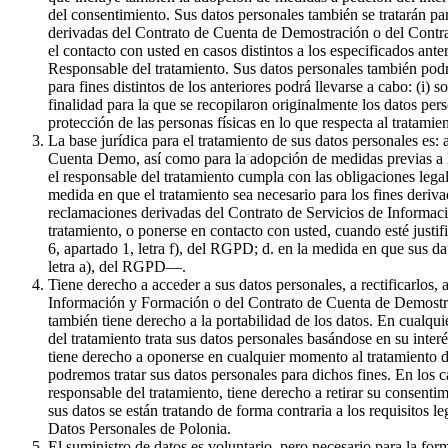
del consentimiento. Sus datos personales también se tratarán par
derivadas del Contrato de Cuenta de Demostración o del Contrat
el contacto con usted en casos distintos a los especificados ante
Responsable del tratamiento. Sus datos personales también podr
para fines distintos de los anteriores podrá llevarse a cabo: (i) 
finalidad para la que se recopilaron originalmente los datos pe
protección de las personas físicas en lo que respecta al tratami
La base jurídica para el tratamiento de sus datos personales es:
Cuenta Demo, así como para la adopción de medidas previas a la 
el responsable del tratamiento cumpla con las obligaciones legale
medida en que el tratamiento sea necesario para los fines derivad
reclamaciones derivadas del Contrato de Servicios de Informaci
tratamiento, o ponerse en contacto con usted, cuando esté justif
6, apartado 1, letra f), del RGPD; d. en la medida en que sus da
letra a), del RGPD—.
Tiene derecho a acceder a sus datos personales, a rectificarlos, 
Información y Formación o del Contrato de Cuenta de Demostració
también tiene derecho a la portabilidad de los datos. En cualqui
del tratamiento trata sus datos personales basándose en su inter
tiene derecho a oponerse en cualquier momento al tratamiento de
podremos tratar sus datos personales para dichos fines. En los c
responsable del tratamiento, tiene derecho a retirar su consenti
sus datos se están tratando de forma contraria a los requisitos l
Datos Personales de Polonia.
El suministro de datos es voluntario, pero necesario para la f