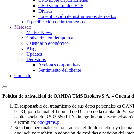
CFD sobre criptomonedas
CFD sobre fondos ETF
Divisas
Especificación de instrumentos derivados
Especificación de instrumentos
Mercado
Market News
Cotización en tiempo real
Calendario económico
Blog
Updates
Derivados
Acciones corporativas
Sentimiento del cliente
Contacto
Política de privacidad de OANDA TMS Brokers S.A. – Cuenta de
El responsable del tratamiento de sus datos personales es OA
91-31, para la cual el Tribunal de Distrito de la capital de Va
capital social de 3 537 560 PLN (integralmente desembolsado). 
electrónico:
odo@tms.pl
.
Sus datos personales se tratarán con el fin de celebrar y ejecut
que incluye también la adopción de medidas a petición del intere