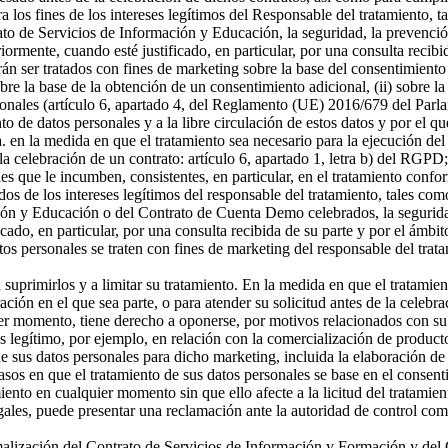
a los fines de los intereses legítimos del Responsable del tratamiento, t
o de Servicios de Información y Educación, la seguridad, la prevención
riormente, cuando esté justificado, en particular, por una consulta recibi
án ser tratados con fines de marketing sobre la base del consentimiento
sobre la base de la obtención de un consentimiento adicional, (ii) sobre la
rsonales (artículo 6, apartado 4, del Reglamento (UE) 2016/679 del Parl
ento de datos personales y a la libre circulación de estos datos y por e
 a. en la medida en que el tratamiento sea necesario para la ejecución 
celebración de un contrato: artículo 6, apartado 1, letra b) del RGPD; 
s que le incumben, consistentes, en particular, en el tratamiento confor
os de los intereses legítimos del responsable del tratamiento, tales como 
ón y Educación o del Contrato de Cuenta Demo celebrados, la seguridad,
icado, en particular, por una consulta recibida de su parte y por el ámbi
tos personales se traten con fines de marketing del responsable del tra
a suprimirlos y a limitar su tratamiento. En la medida en que el tratamie
n en el que sea parte, o para atender su solicitud antes de la celebrac
er momento, tiene derecho a oponerse, por motivos relacionados con su si
és legítimo, por ejemplo, en relación con la comercialización de producto
 sus datos personales para dicho marketing, incluida la elaboración de p
asos en que el tratamiento de sus datos personales se base en el consenti
miento en cualquier momento sin que ello afecte a la licitud del tratamie
egales, puede presentar una reclamación ante la autoridad de control com
ormalización del Contrato de Servicios de Información y Formación y d