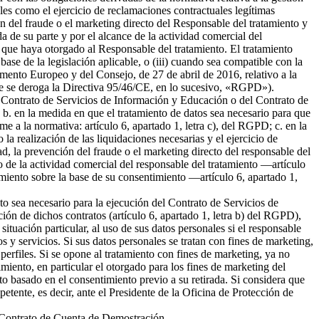
ales como el ejercicio de reclamaciones contractuales legítimas
 del fraude o el marketing directo del Responsable del tratamiento y
da de su parte y por el alcance de la actividad comercial del
 que haya otorgado al Responsable del tratamiento. El tratamiento
 base de la legislación aplicable, o (iii) cuando sea compatible con la
amento Europeo y del Consejo, de 27 de abril de 2016, relativo a la
l que se deroga la Directiva 95/46/CE, en lo sucesivo, «RGPD»).
del Contrato de Servicios de Información y Educación o del Contrato de
b. en la medida en que el tratamiento de datos sea necesario para que
me a la normativa: artículo 6, apartado 1, letra c), del RGPD; c. en la
la realización de las liquidaciones necesarias y el ejercicio de
 la prevención del fraude o el marketing directo del responsable del
to de la actividad comercial del responsable del tratamiento —artículo
tamiento sobre la base de su consentimiento —artículo 6, apartado 1,
nto sea necesario para la ejecución del Contrato de Servicios de
ión de dichos contratos (artículo 6, apartado 1, letra b) del RGPD),
tuación particular, al uso de sus datos personales si el responsable
s y servicios. Si sus datos personales se tratan con fines de marketing,
erfiles. Si se opone al tratamiento con fines de marketing, ya no
miento, en particular el otorgado para los fines de marketing del
nto basado en el consentimiento previo a su retirada. Si considera que
petente, es decir, ante el Presidente de la Oficina de Protección de
el Contrato de Cuenta de Demostración.