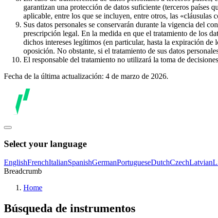
garantizan una protección de datos suficiente (terceros países q
aplicable, entre los que se incluyen, entre otros, las «cláusulas
Sus datos personales se conservarán durante la vigencia del con
prescripción legal. En la medida en que el tratamiento de los dat
dichos intereses legítimos (en particular, hasta la expiración de
oposición. No obstante, si el tratamiento de sus datos personal
El responsable del tratamiento no utilizará la toma de decision
Fecha de la última actualización: 4 de marzo de 2026.
Select your language
English
French
Italian
Spanish
German
Portuguese
Dutch
Czech
Latvian
L
Breadcrumb
Home
Búsqueda de instrumentos