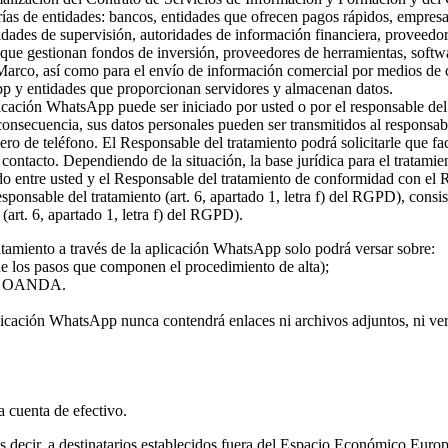
rías de entidades: bancos, entidades que ofrecen pagos rápidos, empresa
ridades de supervisión, autoridades de información financiera, proveed
s que gestionan fondos de inversión, proveedores de herramientas, softw
 Marco, así como para el envío de información comercial por medios de c
pp y entidades que proporcionan servidores y almacenan datos.
plicación WhatsApp puede ser iniciado por usted o por el responsable del
 consecuencia, sus datos personales pueden ser transmitidos al responsa
ro de teléfono. El Responsable del tratamiento podrá solicitarle que fa
l contacto. Dependiendo de la situación, la base jurídica para el tratami
rdo entre usted y el Responsable del tratamiento de conformidad con el
 responsable del tratamiento (art. 6, apartado 1, letra f) del RGPD), con
(art. 6, apartado 1, letra f) del RGPD).
atamiento a través de la aplicación WhatsApp solo podrá versar sobre:
 de los pasos que componen el procedimiento de alta);
o de OANDA.
licación WhatsApp nunca contendrá enlaces ni archivos adjuntos, ni vers
la cuenta de efectivo.
 es decir, a destinatarios establecidos fuera del Espacio Económico Eur