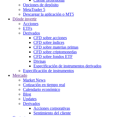
Cliente profesional
Opciones de depósito
MetaTrader 5
Descargar la aplicación o MT5
Dónde invertir
Acciones
ETFs
Derivados
CFD sobre acciones
CFD sobre índices
CFD sobre materias primas
CFD sobre criptomonedas
CFD sobre fondos ETF
Divisas
Especificación de instrumentos derivados
Especificación de instrumentos
Mercado
Market News
Cotización en tiempo real
Calendario económico
Blog
Updates
Derivados
Acciones corporativas
Sentimiento del cliente