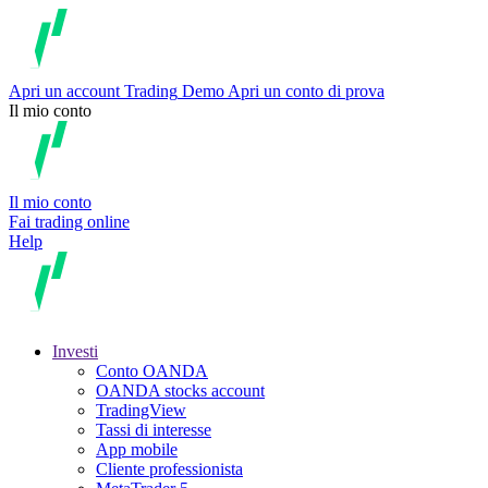
Apri un account
Trading
Demo
Apri un conto di prova
Il mio conto
Il mio conto
Fai trading online
Help
Investi
Conto OANDA
OANDA stocks account
TradingView
Tassi di interesse
App mobile
Cliente professionista