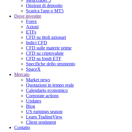
MetaTrader 5
Opzioni di deposito
Scarica l'app o MT5
Dove investire
Forex
Azioni
ETFs
CFD su titoli azionari
Indici CFD
CFD sulle materie prime
CFD su criptovalute
CFD su fondi ETF
Specifiche dello strumento
SpaceX
Mercato
Market news
Quotazioni in tempo reale
Calendario economico
Corporate actions
Updates
Blog
US earnings season
Learn TradingView
Client sentiment
Contatto