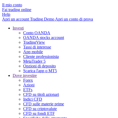
Il mio conto
Fai trading online
Help
Apri un account
Trading
Demo
Apri un conto di prova
Investi
Conto OANDA
OANDA stocks account
TradingView
Tassi di interesse
App mobile
Cliente professionista
MetaTrader 5
Opzioni di deposito
Scarica l'app o MT5
Dove investire
Forex
Azioni
ETFs
CFD su titoli azionari
Indici CFD
CFD sulle materie prime
CFD su criptovalute
CFD su fondi ETF