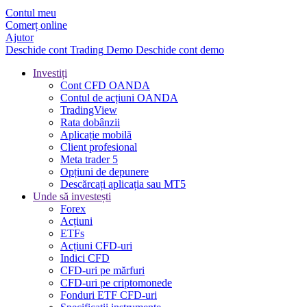
Contul meu
Comerț online
Ajutor
Deschide cont
Trading
Demo
Deschide cont demo
Investiți
Cont CFD OANDA
Contul de acțiuni OANDA
TradingView
Rata dobânzii
Aplicație mobilă
Client profesional
Meta trader 5
Opțiuni de depunere
Descărcați aplicația sau MT5
Unde să investești
Forex
Acțiuni
ETFs
Acțiuni CFD-uri
Indici CFD
CFD-uri pe mărfuri
CFD-uri pe criptomonede
Fonduri ETF CFD-uri