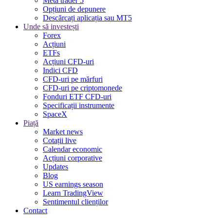
Meta trader 5
Opțiuni de depunere
Descărcați aplicația sau MT5
Unde să investești
Forex
Acțiuni
ETFs
Acțiuni CFD-uri
Indici CFD
CFD-uri pe mărfuri
CFD-uri pe criptomonede
Fonduri ETF CFD-uri
Specificații instrumente
SpaceX
Piață
Market news
Cotații live
Calendar economic
Acțiuni corporative
Updates
Blog
US earnings season
Learn TradingView
Sentimentul clienților
Contact