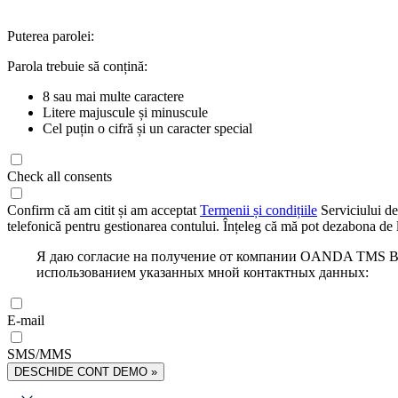
Puterea parolei:
Parola trebuie să conțină:
8 sau mai multe caractere
Litere majuscule și minuscule
Cel puțin o cifră și un caracter special
Check all consents
Confirm că am citit și am acceptat
Termenii și condițiile
Serviciului de
telefonică pentru gestionarea contului. Înțeleg că mă pot dezabona de l
Я даю согласие на получение от компании OANDA TMS Bro
использованием указанных мной контактных данных:
E-mail
SMS/MMS
DESCHIDE CONT DEMO »