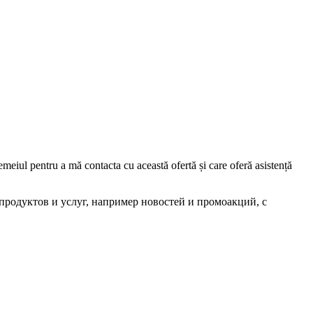
iul pentru a mă contacta cu această ofertă și care oferă asistență
родуктов и услуг, например новостей и промоакций, с