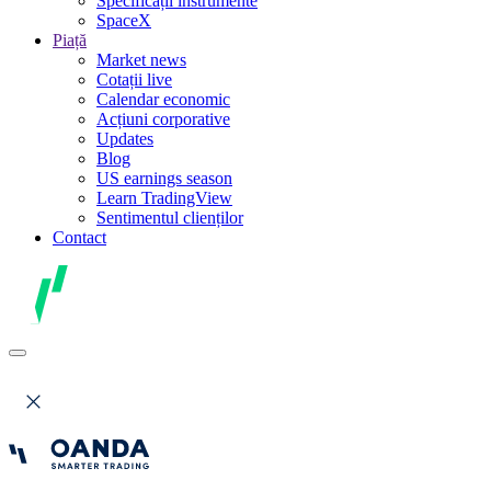
Specificații instrumente
SpaceX
Piață
Market news
Cotații live
Calendar economic
Acțiuni corporative
Updates
Blog
US earnings season
Learn TradingView
Sentimentul clienților
Contact