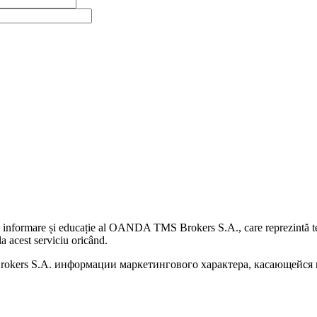
 informare și educație al OANDA TMS Brokers S.A., care reprezintă teme
a acest serviciu oricând.
kers S.A. информации маркетингового характера, касающейся п