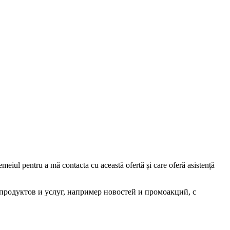
iul pentru a mă contacta cu această ofertă și care oferă asistență
родуктов и услуг, например новостей и промоакций, с