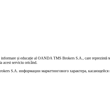
 informare și educație al OANDA TMS Brokers S.A., care reprezintă teme
a acest serviciu oricând.
kers S.A. информации маркетингового характера, касающейся п