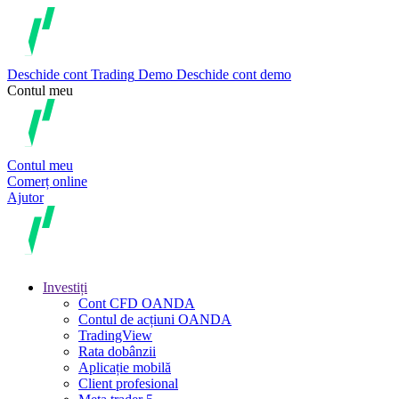
Deschide cont
Trading
Demo
Deschide cont demo
Contul meu
Contul meu
Comerț online
Ajutor
Investiți
Cont CFD OANDA
Contul de acțiuni OANDA
TradingView
Rata dobânzii
Aplicație mobilă
Client profesional