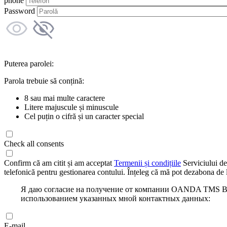
phone
Password
Puterea parolei:
Parola trebuie să conțină:
8 sau mai multe caractere
Litere majuscule și minuscule
Cel puțin o cifră și un caracter special
Check all consents
Confirm că am citit și am acceptat
Termenii și condițiile
Serviciului de
telefonică pentru gestionarea contului. Înțeleg că mă pot dezabona de l
Я даю согласие на получение от компании OANDA TMS Bro
использованием указанных мной контактных данных:
E-mail