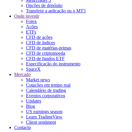
MetaTrader 5
Opções de depósito
Transferir a aplicação ou o MT5
Onde investir
Forex
Ações
ETFs
CFD de ações
CFD de índices
CFD de matérias-primas
CFD de criptomoeda
CFD de fundos ETF
Especificação do instrumento
SpaceX
Mercado
Market news
Cotações em tempo real
Calendário de trading
Eventos corporativos
Updates
Blog
US earnings season
Learn TradingView
Client sentiment
Contacto