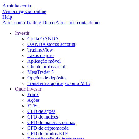
A minha conta
Venha negociar online
Help
Abrir conta
Trading
Demo
Abrir uma conta demo
Investir
Conta OANDA
OANDA stocks account
TradingView
Taxas de juro
Aplicação móvel
Cliente profissional
MetaTrader 5
Opções de depósito
Transferir a aplicação ou o MT5
Onde investir
Forex
Ações
ETFs
CFD de ações
CFD de índices
CFD de matérias-primas
CFD de criptomoeda
CFD de fundos ETF