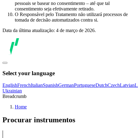
pessoais se basear no consentimento – até que tal
consentimento seja efetivamente retirado.
O Responsável pelo Tratamento não utilizará processos de
tomada de decisão automatizados contra si.
Data da última atualização: 4 de março de 2026.
Select your language
English
French
Italian
Spanish
German
Portuguese
Dutch
Czech
Latvian
L
Ukrainian
Breadcrumb
Home
Procurar instrumentos