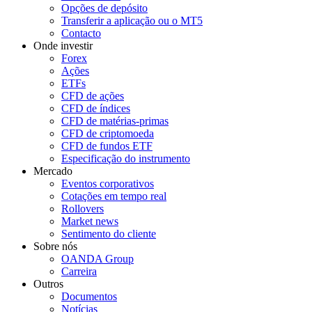
Opções de depósito
Transferir a aplicação ou o MT5
Contacto
Onde investir
Forex
Ações
ETFs
CFD de ações
CFD de índices
CFD de matérias-primas
CFD de criptomoeda
CFD de fundos ETF
Especificação do instrumento
Mercado
Eventos corporativos
Cotações em tempo real
Rollovers
Market news
Sentimento do cliente
Sobre nós
OANDA Group
Carreira
Outros
Documentos
Notícias