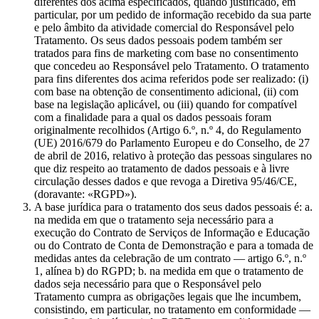
diferentes dos acima especificados, quando justificado, em
particular, por um pedido de informação recebido da sua parte
e pelo âmbito da atividade comercial do Responsável pelo
Tratamento. Os seus dados pessoais podem também ser
tratados para fins de marketing com base no consentimento
que concedeu ao Responsável pelo Tratamento. O tratamento
para fins diferentes dos acima referidos pode ser realizado: (i)
com base na obtenção de consentimento adicional, (ii) com
base na legislação aplicável, ou (iii) quando for compatível
com a finalidade para a qual os dados pessoais foram
originalmente recolhidos (Artigo 6.º, n.º 4, do Regulamento
(UE) 2016/679 do Parlamento Europeu e do Conselho, de 27
de abril de 2016, relativo à proteção das pessoas singulares no
que diz respeito ao tratamento de dados pessoais e à livre
circulação desses dados e que revoga a Diretiva 95/46/CE,
(doravante: «RGPD»).
A base jurídica para o tratamento dos seus dados pessoais é: a.
na medida em que o tratamento seja necessário para a
execução do Contrato de Serviços de Informação e Educação
ou do Contrato de Conta de Demonstração e para a tomada de
medidas antes da celebração de um contrato — artigo 6.º, n.º
1, alínea b) do RGPD; b. na medida em que o tratamento de
dados seja necessário para que o Responsável pelo
Tratamento cumpra as obrigações legais que lhe incumbem,
consistindo, em particular, no tratamento em conformidade —