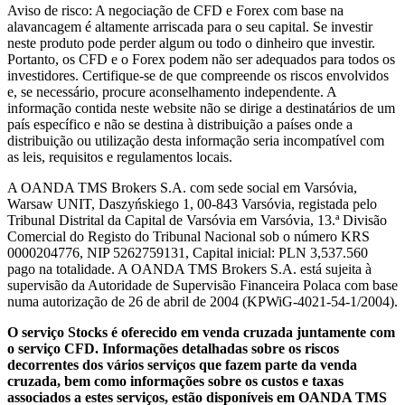
Aviso de risco: A negociação de CFD e Forex com base na
alavancagem é altamente arriscada para o seu capital. Se investir
neste produto pode perder algum ou todo o dinheiro que investir.
Portanto, os CFD e o Forex podem não ser adequados para todos os
investidores. Certifique-se de que compreende os riscos envolvidos
e, se necessário, procure aconselhamento independente. A
informação contida neste website não se dirige a destinatários de um
país específico e não se destina à distribuição a países onde a
distribuição ou utilização desta informação seria incompatível com
as leis, requisitos e regulamentos locais.
A OANDA TMS Brokers S.A. com sede social em Varsóvia,
Warsaw UNIT, Daszyńskiego 1, 00-843 Varsóvia, registada pelo
Tribunal Distrital da Capital de Varsóvia em Varsóvia, 13.ª Divisão
Comercial do Registo do Tribunal Nacional sob o número KRS
0000204776, NIP 5262759131, Capital inicial: PLN 3,537.560
pago na totalidade. A OANDA TMS Brokers S.A. está sujeita à
supervisão da Autoridade de Supervisão Financeira Polaca com base
numa autorização de 26 de abril de 2004 (KPWiG-4021-54-1/2004).
O serviço Stocks é oferecido em venda cruzada juntamente com
o serviço CFD. Informações detalhadas sobre os riscos
decorrentes dos vários serviços que fazem parte da venda
cruzada, bem como informações sobre os custos e taxas
associados a estes serviços, estão disponíveis em OANDA TMS