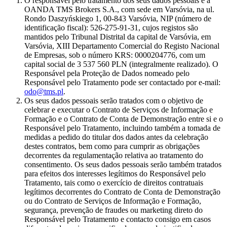
O responsável pelo tratamento dos seus dados pessoais é a
OANDA TMS Brokers S.A., com sede em Varsóvia, na ul.
Rondo Daszyńskiego 1, 00-843 Varsóvia, NIP (número de
identificação fiscal): 526-275-91-31, cujos registos são
mantidos pelo Tribunal Distrital da capital de Varsóvia, em
Varsóvia, XIII Departamento Comercial do Registo Nacional
de Empresas, sob o número KRS: 0000204776, com um
capital social de 3 537 560 PLN (integralmente realizado). O
Responsável pela Proteção de Dados nomeado pelo
Responsável pelo Tratamento pode ser contactado por e-mail:
odo@tms.pl
.
Os seus dados pessoais serão tratados com o objetivo de
celebrar e executar o Contrato de Serviços de Informação e
Formação e o Contrato de Conta de Demonstração entre si e o
Responsável pelo Tratamento, incluindo também a tomada de
medidas a pedido do titular dos dados antes da celebração
destes contratos, bem como para cumprir as obrigações
decorrentes da regulamentação relativa ao tratamento do
consentimento. Os seus dados pessoais serão também tratados
para efeitos dos interesses legítimos do Responsável pelo
Tratamento, tais como o exercício de direitos contratuais
legítimos decorrentes do Contrato de Conta de Demonstração
ou do Contrato de Serviços de Informação e Formação,
segurança, prevenção de fraudes ou marketing direto do
Responsável pelo Tratamento e contacto consigo em casos