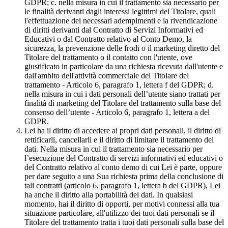
GDPR; c. nella misura in cui il trattamento sia necessario per
le finalità derivanti dagli interessi legittimi del Titolare, quali
l'effettuazione dei necessari adempimenti e la rivendicazione
di diritti derivanti dal Contratto di Servizi Informativi ed
Educativi o dal Contratto relativo al Conto Demo, la
sicurezza, la prevenzione delle frodi o il marketing diretto del
Titolare del trattamento o il contatto con l'utente, ove
giustificato in particolare da una richiesta ricevuta dall'utente e
dall'ambito dell'attività commerciale del Titolare del
trattamento - Articolo 6, paragrafo 1, lettera f del GDPR; d.
nella misura in cui i dati personali dell’utente siano trattati per
finalità di marketing del Titolare del trattamento sulla base del
consenso dell’utente - Articolo 6, paragrafo 1, lettera a del
GDPR.
Lei ha il diritto di accedere ai propri dati personali, il diritto di
rettificarli, cancellarli e il diritto di limitare il trattamento dei
dati. Nella misura in cui il trattamento sia necessario per
l’esecuzione del Contratto di servizi informativi ed educativi o
del Contratto relativo al conto demo di cui Lei è parte, oppure
per dare seguito a una Sua richiesta prima della conclusione di
tali contratti (articolo 6, paragrafo 1, lettera b del GDPR), Lei
ha anche il diritto alla portabilità dei dati. In qualsiasi
momento, hai il diritto di opporti, per motivi connessi alla tua
situazione particolare, all'utilizzo dei tuoi dati personali se il
Titolare del trattamento tratta i tuoi dati personali sulla base del