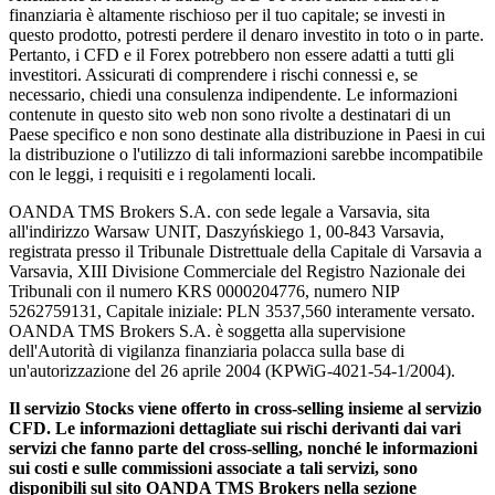
finanziaria è altamente rischioso per il tuo capitale; se investi in
questo prodotto, potresti perdere il denaro investito in toto o in parte.
Pertanto, i CFD e il Forex potrebbero non essere adatti a tutti gli
investitori. Assicurati di comprendere i rischi connessi e, se
necessario, chiedi una consulenza indipendente. Le informazioni
contenute in questo sito web non sono rivolte a destinatari di un
Paese specifico e non sono destinate alla distribuzione in Paesi in cui
la distribuzione o l'utilizzo di tali informazioni sarebbe incompatibile
con le leggi, i requisiti e i regolamenti locali.
OANDA TMS Brokers S.A. con sede legale a Varsavia, sita
all'indirizzo Warsaw UNIT, Daszyńskiego 1, 00-843 Varsavia,
registrata presso il Tribunale Distrettuale della Capitale di Varsavia a
Varsavia, XIII Divisione Commerciale del Registro Nazionale dei
Tribunali con il numero KRS 0000204776, numero NIP
5262759131, Capitale iniziale: PLN 3537,560 interamente versato.
OANDA TMS Brokers S.A. è soggetta alla supervisione
dell'Autorità di vigilanza finanziaria polacca sulla base di
un'autorizzazione del 26 aprile 2004 (KPWiG-4021-54-1/2004).
Il servizio Stocks viene offerto in cross-selling insieme al servizio
CFD. Le informazioni dettagliate sui rischi derivanti dai vari
servizi che fanno parte del cross-selling, nonché le informazioni
sui costi e sulle commissioni associate a tali servizi, sono
disponibili sul sito OANDA TMS Brokers nella sezione