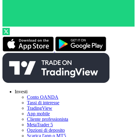
Investi
Conto OANDA
Tassi di interesse
TradingView
App mobile
Cliente professionista
MetaTrader 5
Opzioni di deposito
Scarica l'app o MT5