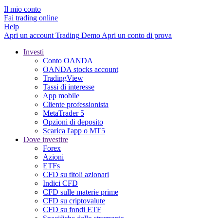
Il mio conto
Fai trading online
Help
Apri un account
Trading
Demo
Apri un conto di prova
Investi
Conto OANDA
OANDA stocks account
TradingView
Tassi di interesse
App mobile
Cliente professionista
MetaTrader 5
Opzioni di deposito
Scarica l'app o MT5
Dove investire
Forex
Azioni
ETFs
CFD su titoli azionari
Indici CFD
CFD sulle materie prime
CFD su criptovalute
CFD su fondi ETF