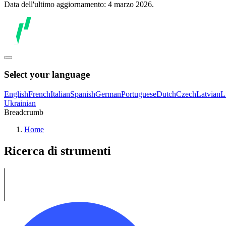
Data dell'ultimo aggiornamento: 4 marzo 2026.
Select your language
English
French
Italian
Spanish
German
Portuguese
Dutch
Czech
Latvian
L
Ukrainian
Breadcrumb
Home
Ricerca di strumenti