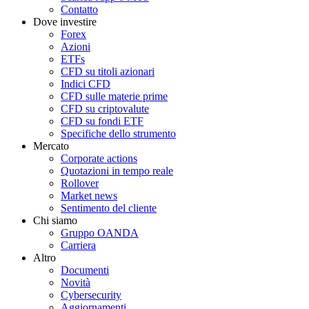
Contatto
Dove investire
Forex
Azioni
ETFs
CFD su titoli azionari
Indici CFD
CFD sulle materie prime
CFD su criptovalute
CFD su fondi ETF
Specifiche dello strumento
Mercato
Corporate actions
Quotazioni in tempo reale
Rollover
Market news
Sentimento del cliente
Chi siamo
Gruppo OANDA
Carriera
Altro
Documenti
Novità
Cybersecurity
Aggiornamenti