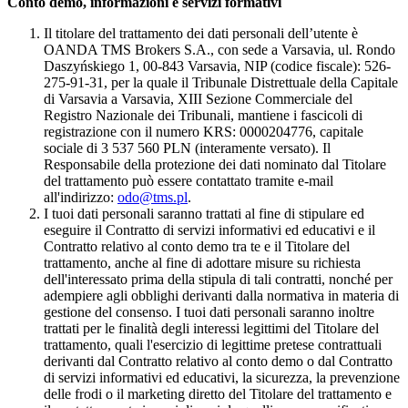
Conto demo, informazioni e servizi formativi
Il titolare del trattamento dei dati personali dell’utente è
OANDA TMS Brokers S.A., con sede a Varsavia, ul. Rondo
Daszyńskiego 1, 00-843 Varsavia, NIP (codice fiscale): 526-
275-91-31, per la quale il Tribunale Distrettuale della Capitale
di Varsavia a Varsavia, XIII Sezione Commerciale del
Registro Nazionale dei Tribunali, mantiene i fascicoli di
registrazione con il numero KRS: 0000204776, capitale
sociale di 3 537 560 PLN (interamente versato). Il
Responsabile della protezione dei dati nominato dal Titolare
del trattamento può essere contattato tramite e-mail
all'indirizzo:
odo@tms.pl
.
I tuoi dati personali saranno trattati al fine di stipulare ed
eseguire il Contratto di servizi informativi ed educativi e il
Contratto relativo al conto demo tra te e il Titolare del
trattamento, anche al fine di adottare misure su richiesta
dell'interessato prima della stipula di tali contratti, nonché per
adempiere agli obblighi derivanti dalla normativa in materia di
gestione del consenso. I tuoi dati personali saranno inoltre
trattati per le finalità degli interessi legittimi del Titolare del
trattamento, quali l'esercizio di legittime pretese contrattuali
derivanti dal Contratto relativo al conto demo o dal Contratto
di servizi informativi ed educativi, la sicurezza, la prevenzione
delle frodi o il marketing diretto del Titolare del trattamento e