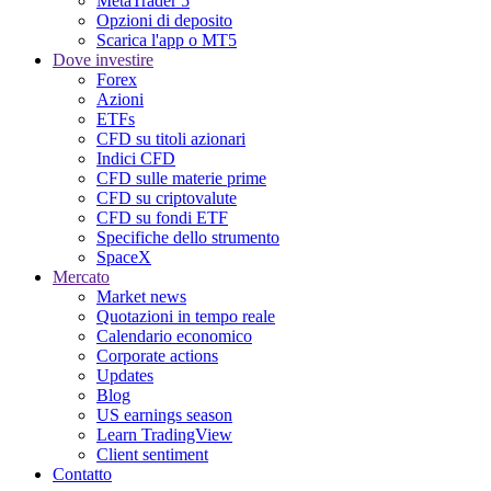
MetaTrader 5
Opzioni di deposito
Scarica l'app o MT5
Dove investire
Forex
Azioni
ETFs
CFD su titoli azionari
Indici CFD
CFD sulle materie prime
CFD su criptovalute
CFD su fondi ETF
Specifiche dello strumento
SpaceX
Mercato
Market news
Quotazioni in tempo reale
Calendario economico
Corporate actions
Updates
Blog
US earnings season
Learn TradingView
Client sentiment
Contatto