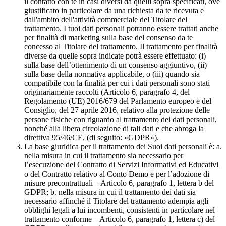
il contatto con te in casi diversi da quelli sopra specificati, ove
giustificato in particolare da una richiesta da te ricevuta e
dall'ambito dell'attività commerciale del Titolare del
trattamento. I tuoi dati personali potranno essere trattati anche
per finalità di marketing sulla base del consenso da te
concesso al Titolare del trattamento. Il trattamento per finalità
diverse da quelle sopra indicate potrà essere effettuato: (i)
sulla base dell’ottenimento di un consenso aggiuntivo, (ii)
sulla base della normativa applicabile, o (iii) quando sia
compatibile con la finalità per cui i dati personali sono stati
originariamente raccolti (Articolo 6, paragrafo 4, del
Regolamento (UE) 2016/679 del Parlamento europeo e del
Consiglio, del 27 aprile 2016, relativo alla protezione delle
persone fisiche con riguardo al trattamento dei dati personali,
nonché alla libera circolazione di tali dati e che abroga la
direttiva 95/46/CE, (di seguito: «GDPR»).
La base giuridica per il trattamento dei Suoi dati personali è: a.
nella misura in cui il trattamento sia necessario per
l’esecuzione del Contratto di Servizi Informativi ed Educativi
o del Contratto relativo al Conto Demo e per l’adozione di
misure precontrattuali – Articolo 6, paragrafo 1, lettera b del
GDPR; b. nella misura in cui il trattamento dei dati sia
necessario affinché il Titolare del trattamento adempia agli
obblighi legali a lui incombenti, consistenti in particolare nel
trattamento conforme – Articolo 6, paragrafo 1, lettera c) del