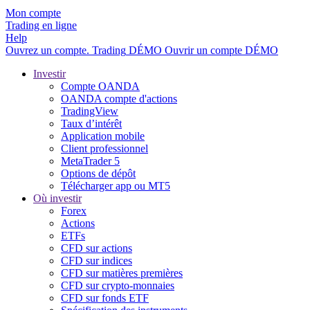
Mon compte
Trading en ligne
Help
Ouvrez un compte.
Trading
DÉMO
Ouvrir un compte DÉMO
Investir
Compte OANDA
OANDA compte d'actions
TradingView
Taux d’intérêt
Application mobile
Client professionnel
MetaTrader 5
Options de dépôt
Télécharger app ou MT5
Où investir
Forex
Actions
ETFs
CFD sur actions
CFD sur indices
CFD sur matières premières
CFD sur crypto-monnaies
CFD sur fonds ETF