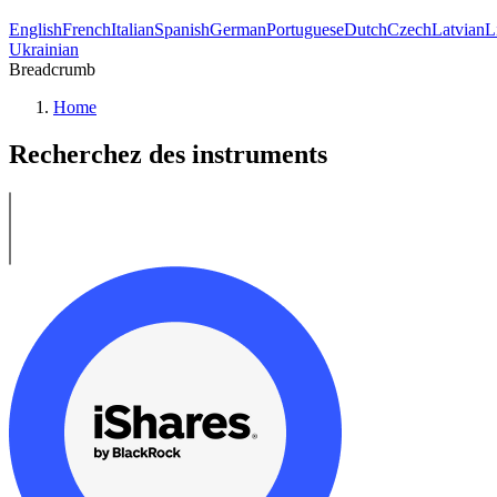
English
French
Italian
Spanish
German
Portuguese
Dutch
Czech
Latvian
L
Ukrainian
Breadcrumb
Home
Recherchez des instruments