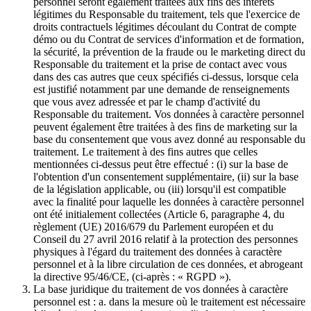
personnel seront également traitées aux fins des intérêts
légitimes du Responsable du traitement, tels que l'exercice de
droits contractuels légitimes découlant du Contrat de compte
démo ou du Contrat de services d'information et de formation,
la sécurité, la prévention de la fraude ou le marketing direct du
Responsable du traitement et la prise de contact avec vous
dans des cas autres que ceux spécifiés ci-dessus, lorsque cela
est justifié notamment par une demande de renseignements
que vous avez adressée et par le champ d'activité du
Responsable du traitement. Vos données à caractère personnel
peuvent également être traitées à des fins de marketing sur la
base du consentement que vous avez donné au responsable du
traitement. Le traitement à des fins autres que celles
mentionnées ci-dessus peut être effectué : (i) sur la base de
l'obtention d'un consentement supplémentaire, (ii) sur la base
de la législation applicable, ou (iii) lorsqu'il est compatible
avec la finalité pour laquelle les données à caractère personnel
ont été initialement collectées (Article 6, paragraphe 4, du
règlement (UE) 2016/679 du Parlement européen et du
Conseil du 27 avril 2016 relatif à la protection des personnes
physiques à l'égard du traitement des données à caractère
personnel et à la libre circulation de ces données, et abrogeant
la directive 95/46/CE, (ci-après : « RGPD »).
La base juridique du traitement de vos données à caractère
personnel est : a. dans la mesure où le traitement est nécessaire