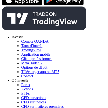
Investir
Compte OANDA
Taux d’intérêt
TradingView
Application mobile
Client professionnel
MetaTrader 5
Options de dépôt
Télécharger app ou MT5
Contact
Où investir
Forex
Actions
ETFs
CFD sur actions
CFD sur indices
CFD sur matières premières