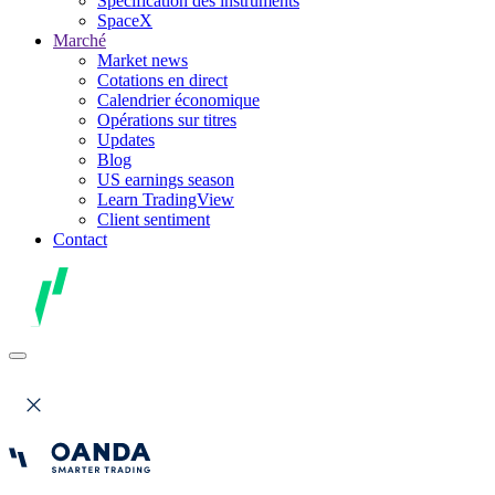
Spécification des instruments
SpaceX
Marché
Market news
Cotations en direct
Calendrier économique
Opérations sur titres
Updates
Blog
US earnings season
Learn TradingView
Client sentiment
Contact