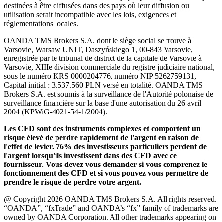
destinées à être diffusées dans des pays où leur diffusion ou
utilisation serait incompatible avec les lois, exigences et
réglementations locales.
OANDA TMS Brokers S.A. dont le siège social se trouve à
Varsovie, Warsaw UNIT, Daszyńskiego 1, 00-843 Varsovie,
enregistrée par le tribunal de district de la capitale de Varsovie à
Varsovie, XIIIe division commerciale du registre judiciaire national,
sous le numéro KRS 0000204776, numéro NIP 5262759131,
Capital initial : 3.537.560 PLN versé en totalité. OANDA TMS
Brokers S.A. est soumis à la surveillance de l'Autorité polonaise de
surveillance financière sur la base d'une autorisation du 26 avril
2004 (KPWiG-4021-54-1/2004).
Les CFD sont des instruments complexes et comportent un
risque élevé de perdre rapidement de l'argent en raison de
l'effet de levier. 76% des investisseurs particuliers perdent de
l'argent lorsqu'ils investissent dans des CFD avec ce
fournisseur. Vous devez vous demander si vous comprenez le
fonctionnement des CFD et si vous pouvez vous permettre de
prendre le risque de perdre votre argent.
@ Copyright 2026 OANDA TMS Brokers S.A. All rights reserved.
“OANDA”, “fxTrade” and OANDA’s “fx” family of trademarks are
owned by OANDA Corporation. All other trademarks appearing on