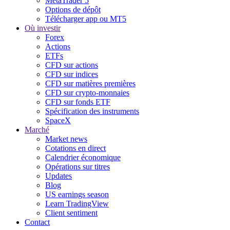
MetaTrader 5
Options de dépôt
Télécharger app ou MT5
Où investir
Forex
Actions
ETFs
CFD sur actions
CFD sur indices
CFD sur matières premières
CFD sur crypto-monnaies
CFD sur fonds ETF
Spécification des instruments
SpaceX
Marché
Market news
Cotations en direct
Calendrier économique
Opérations sur titres
Updates
Blog
US earnings season
Learn TradingView
Client sentiment
Contact