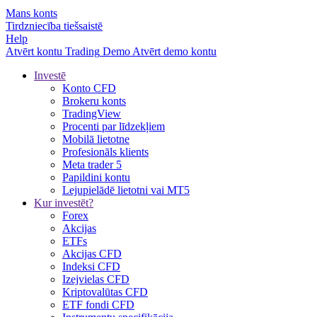
Mans konts
Tirdzniecība tiešsaistē
Help
Atvērt kontu
Trading
Demo
Atvērt demo kontu
Investē
Konto CFD
Brokeru konts
TradingView
Procenti par līdzekļiem
Mobilā lietotne
Profesionāls klients
Meta trader 5
Papildini kontu
Lejupielādē lietotni vai MT5
Kur investēt?
Forex
Akcijas
ETFs
Akcijas CFD
Indeksi CFD
Izejvielas CFD
Kriptovalūtas CFD
ETF fondi CFD