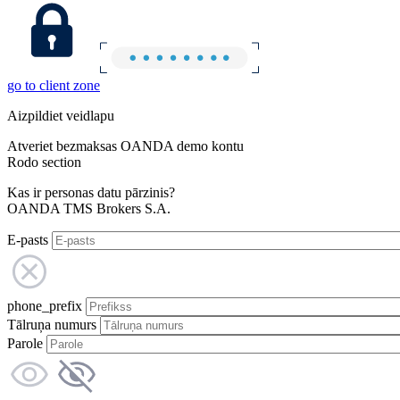
go to client zone
Aizpildiet veidlapu
Atveriet bezmaksas OANDA demo kontu
Rodo section
Kas ir personas datu pārzinis?
OANDA TMS Brokers S.A.
E-pasts
phone_prefix
Tālruņa numurs
Parole