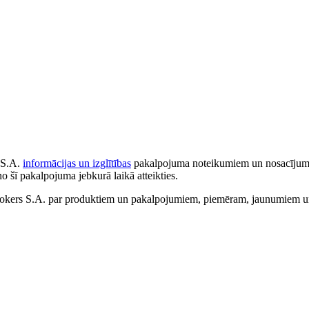
 S.A.
informācijas un izglītības
pakalpojuma noteikumiem un nosacījumiem
no šī pakalpojuma jebkurā laikā atteikties.
ers S.A. par produktiem un pakalpojumiem, piemēram, jaunumiem un 