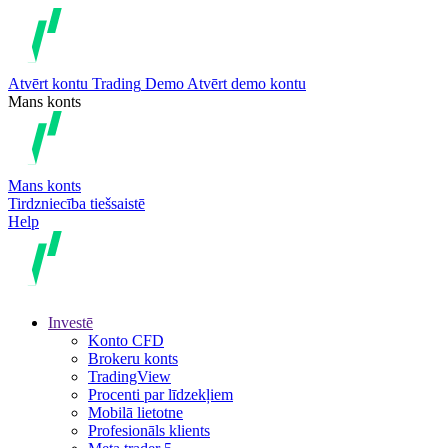
Atvērt kontu
Trading
Demo
Atvērt demo kontu
Mans konts
Mans konts
Tirdzniecība tiešsaistē
Help
Investē
Konto CFD
Brokeru konts
TradingView
Procenti par līdzekļiem
Mobilā lietotne
Profesionāls klients