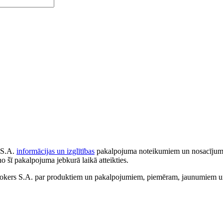
 S.A.
informācijas un izglītības
pakalpojuma noteikumiem un nosacījumiem
no šī pakalpojuma jebkurā laikā atteikties.
ers S.A. par produktiem un pakalpojumiem, piemēram, jaunumiem un 