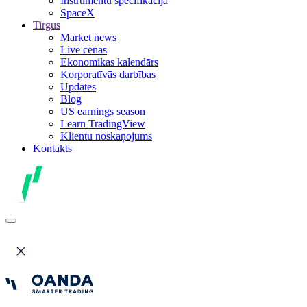
Instrumentu specifikācija
SpaceX
Tirgus
Market news
Live cenas
Ekonomikas kalendārs
Korporatīvās darbības
Updates
Blog
US earnings season
Learn TradingView
Klientu noskaņojums
Kontakts