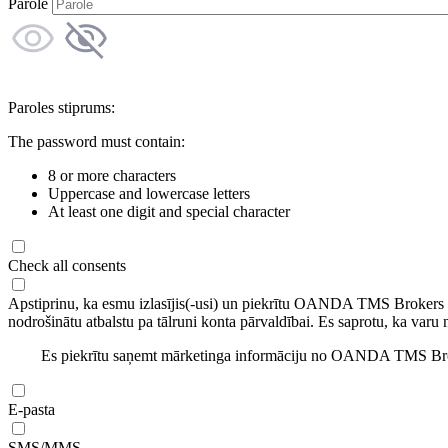
Parole
Paroles stiprums:
The password must contain:
8 or more characters
Uppercase and lowercase letters
At least one digit and special character
Check all consents
Apstiprinu, ka esmu izlasījis(-usi) un piekrītu OANDA TMS Brokers
nodrošinātu atbalstu pa tālruni konta pārvaldībai. Es saprotu, ka varu 
Es piekrītu saņemt mārketinga informāciju no OANDA TMS Brok
E-pasta
SMS/MMS