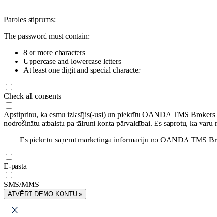
Paroles stiprums:
The password must contain:
8 or more characters
Uppercase and lowercase letters
At least one digit and special character
Check all consents
Apstiprinu, ka esmu izlasījis(-usi) un piekrītu OANDA TMS Brokers
nodrošinātu atbalstu pa tālruni konta pārvaldībai. Es saprotu, ka varu 
Es piekrītu saņemt mārketinga informāciju no OANDA TMS Brok
E-pasta
SMS/MMS
ATVĒRT DEMO KONTU »