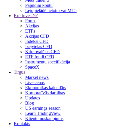
Meta trader 5
Papildini kontu
Lejupielādē lietotni vai MT5
Kur investēt?
Forex
Akcijas
ETFs
Akcijas CFD
Indeksi CFD
Izejvielas CFD
Kriptovalūtas CFD
ETF fondi CFD
Instrumentu specifikācija
SpaceX
Tirgus
Market news
Live cenas
Ekonomikas kalendārs
Korporatīvās darbības
Updates
Blog
US earnings season
Learn TradingView
Klientu noskaņojums
Kontakts