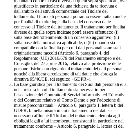
il contatto con te in casi diversi da quelli sopra specificati, ove
giustificato in particolare da una richiesta da te ricevuta e
dall'ambito dell'attività commerciale del Titolare del
trattamento. I tuoi dati personali potranno essere trattati anche
per finalità di marketing sulla base del consenso da te
concesso al Titolare del trattamento. Il trattamento per finalità
diverse da quelle sopra indicate potrà essere effettuato: (i)
sulla base dell’ottenimento di un consenso aggiuntivo, (ii)
sulla base della normativa applicabile, o (iii) quando sia
compatibile con la finalità per cui i dati personali sono stati
originariamente raccolti (Articolo 6, paragrafo 4, del
Regolamento (UE) 2016/679 del Parlamento europeo e del
Consiglio, del 27 aprile 2016, relativo alla protezione delle
persone fisiche con riguardo al trattamento dei dati personali,
nonché alla libera circolazione di tali dati e che abroga la
direttiva 95/46/CE, (di seguito: «GDPR»).
La base giuridica per il trattamento dei Suoi dati personali è: a.
nella misura in cui il trattamento sia necessario per
l’esecuzione del Contratto di Servizi Informativi ed Educativi
o del Contratto relativo al Conto Demo e per l’adozione di
misure precontrattuali – Articolo 6, paragrafo 1, lettera b del
GDPR; b. nella misura in cui il trattamento dei dati sia
necessario affinché il Titolare del trattamento adempia agli
obblighi legali a lui incombenti, consistenti in particolare nel
trattamento conforme – Articolo 6, paragrafo 1, lettera c) del