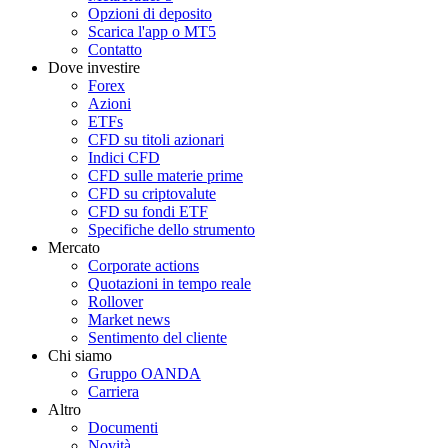
Opzioni di deposito
Scarica l'app o MT5
Contatto
Dove investire
Forex
Azioni
ETFs
CFD su titoli azionari
Indici CFD
CFD sulle materie prime
CFD su criptovalute
CFD su fondi ETF
Specifiche dello strumento
Mercato
Corporate actions
Quotazioni in tempo reale
Rollover
Market news
Sentimento del cliente
Chi siamo
Gruppo OANDA
Carriera
Altro
Documenti
Novità