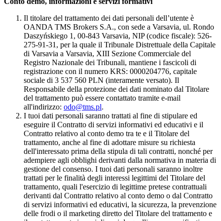
Conto demo, informazioni e servizi formativi
Il titolare del trattamento dei dati personali dell’utente è
OANDA TMS Brokers S.A., con sede a Varsavia, ul. Rondo
Daszyńskiego 1, 00-843 Varsavia, NIP (codice fiscale): 526-
275-91-31, per la quale il Tribunale Distrettuale della Capitale
di Varsavia a Varsavia, XIII Sezione Commerciale del
Registro Nazionale dei Tribunali, mantiene i fascicoli di
registrazione con il numero KRS: 0000204776, capitale
sociale di 3 537 560 PLN (interamente versato). Il
Responsabile della protezione dei dati nominato dal Titolare
del trattamento può essere contattato tramite e-mail
all'indirizzo:
odo@tms.pl
.
I tuoi dati personali saranno trattati al fine di stipulare ed
eseguire il Contratto di servizi informativi ed educativi e il
Contratto relativo al conto demo tra te e il Titolare del
trattamento, anche al fine di adottare misure su richiesta
dell'interessato prima della stipula di tali contratti, nonché per
adempiere agli obblighi derivanti dalla normativa in materia di
gestione del consenso. I tuoi dati personali saranno inoltre
trattati per le finalità degli interessi legittimi del Titolare del
trattamento, quali l'esercizio di legittime pretese contrattuali
derivanti dal Contratto relativo al conto demo o dal Contratto
di servizi informativi ed educativi, la sicurezza, la prevenzione
delle frodi o il marketing diretto del Titolare del trattamento e