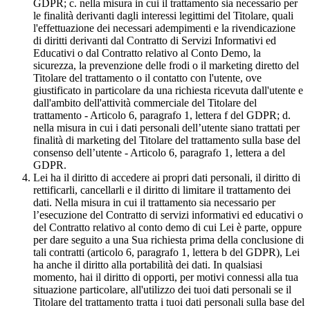
GDPR; c. nella misura in cui il trattamento sia necessario per
le finalità derivanti dagli interessi legittimi del Titolare, quali
l'effettuazione dei necessari adempimenti e la rivendicazione
di diritti derivanti dal Contratto di Servizi Informativi ed
Educativi o dal Contratto relativo al Conto Demo, la
sicurezza, la prevenzione delle frodi o il marketing diretto del
Titolare del trattamento o il contatto con l'utente, ove
giustificato in particolare da una richiesta ricevuta dall'utente e
dall'ambito dell'attività commerciale del Titolare del
trattamento - Articolo 6, paragrafo 1, lettera f del GDPR; d.
nella misura in cui i dati personali dell’utente siano trattati per
finalità di marketing del Titolare del trattamento sulla base del
consenso dell’utente - Articolo 6, paragrafo 1, lettera a del
GDPR.
Lei ha il diritto di accedere ai propri dati personali, il diritto di
rettificarli, cancellarli e il diritto di limitare il trattamento dei
dati. Nella misura in cui il trattamento sia necessario per
l’esecuzione del Contratto di servizi informativi ed educativi o
del Contratto relativo al conto demo di cui Lei è parte, oppure
per dare seguito a una Sua richiesta prima della conclusione di
tali contratti (articolo 6, paragrafo 1, lettera b del GDPR), Lei
ha anche il diritto alla portabilità dei dati. In qualsiasi
momento, hai il diritto di opporti, per motivi connessi alla tua
situazione particolare, all'utilizzo dei tuoi dati personali se il
Titolare del trattamento tratta i tuoi dati personali sulla base del