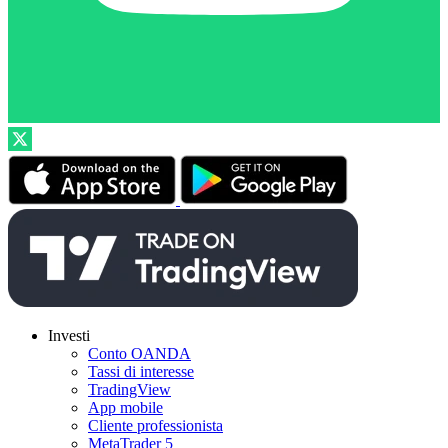
Investi
Conto OANDA
Tassi di interesse
TradingView
App mobile
Cliente professionista
MetaTrader 5