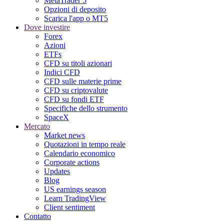
MetaTrader 5
Opzioni di deposito
Scarica l'app o MT5
Dove investire
Forex
Azioni
ETFs
CFD su titoli azionari
Indici CFD
CFD sulle materie prime
CFD su criptovalute
CFD su fondi ETF
Specifiche dello strumento
SpaceX
Mercato
Market news
Quotazioni in tempo reale
Calendario economico
Corporate actions
Updates
Blog
US earnings season
Learn TradingView
Client sentiment
Contatto