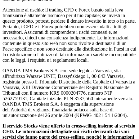
Attenzione al rischio: il trading CFD e Forex basato sulla leva
finanziaria è altamente rischioso per il tuo capitale; se investi in
questo prodotto, potresti perdere il denaro investito in toto o in parte.
Pertanto, i CFD e il Forex potrebbero non essere adatti a tutti gli
investitori. Assicurati di comprendere i rischi connessi e, se
necessario, chiedi una consulenza indipendente. Le informazioni
contenute in questo sito web non sono rivolte a destinatari di un
Paese specifico e non sono destinate alla distribuzione in Paesi in cui
la distribuzione o l'utilizzo di tali informazioni sarebbe incompatibile
con le leggi, i requisiti e i regolamenti locali.
OANDA TMS Brokers S.A. con sede legale a Varsavia, sita
all'indirizzo Warsaw UNIT, Daszyńskiego 1, 00-843 Varsavia,
registrata presso il Tribunale Distrettuale della Capitale di Varsavia a
Varsavia, XIII Divisione Commerciale del Registro Nazionale dei
Tribunali con il numero KRS 0000204776, numero NIP
5262759131, Capitale iniziale: PLN 3537,560 interamente versato.
OANDA TMS Brokers S.A. è soggetta alla supervisione
dell'Autorità di vigilanza finanziaria polacca sulla base di
un'autorizzazione del 26 aprile 2004 (KPWiG-4021-54-1/2004).
Il servizio Stocks viene offerto in cross-selling insieme al servizio
CFD. Le informazioni dettagliate sui rischi derivanti dai vari
servizi che fanno parte del cross-selling, nonché le informazioni