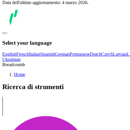
Data dell'ultimo aggiornamento: 4 marzo 2026.
Select your language
English
French
Italian
Spanish
German
Portuguese
Dutch
Czech
Latvian
L
Ukrainian
Breadcrumb
Home
Ricerca di strumenti