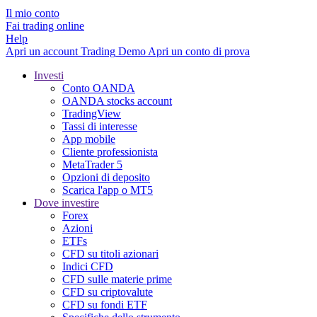
Il mio conto
Fai trading online
Help
Apri un account
Trading
Demo
Apri un conto di prova
Investi
Conto OANDA
OANDA stocks account
TradingView
Tassi di interesse
App mobile
Cliente professionista
MetaTrader 5
Opzioni di deposito
Scarica l'app o MT5
Dove investire
Forex
Azioni
ETFs
CFD su titoli azionari
Indici CFD
CFD sulle materie prime
CFD su criptovalute
CFD su fondi ETF