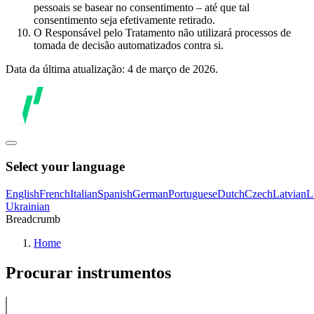
pessoais se basear no consentimento – até que tal
consentimento seja efetivamente retirado.
O Responsável pelo Tratamento não utilizará processos de
tomada de decisão automatizados contra si.
Data da última atualização: 4 de março de 2026.
Select your language
English
French
Italian
Spanish
German
Portuguese
Dutch
Czech
Latvian
L
Ukrainian
Breadcrumb
Home
Procurar instrumentos