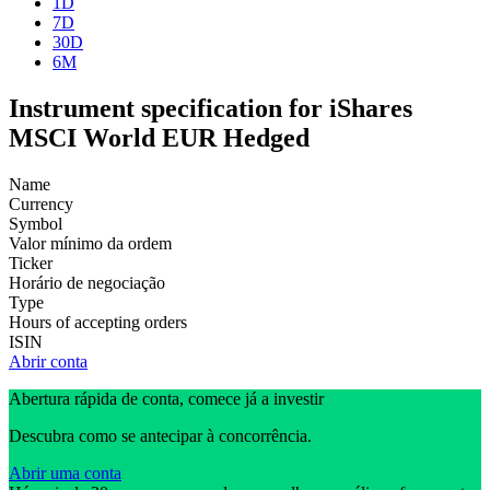
1D
7D
30D
6M
Instrument specification for iShares
MSCI World EUR Hedged
Name
Currency
Symbol
Valor mínimo da ordem
Ticker
Horário de negociação
Type
Hours of accepting orders
ISIN
Abrir conta
Abertura rápida de conta, comece já a investir
Descubra como se antecipar à concorrência.
Abrir uma conta