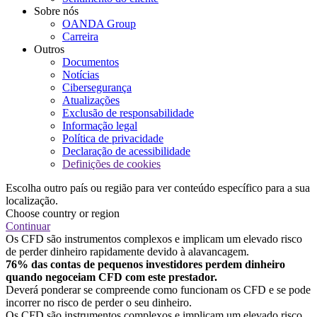
Sobre nós
OANDA Group
Carreira
Outros
Documentos
Notícias
Cibersegurança
Atualizações
Exclusão de responsabilidade
Informação legal
Política de privacidade
Declaração de acessibilidade
Definições de cookies
Escolha outro país ou região para ver conteúdo específico para a sua
localização.
Choose country or region
Continuar
Os CFD são instrumentos complexos e implicam um elevado risco
de perder dinheiro rapidamente devido à alavancagem.
76% das contas de pequenos investidores perdem dinheiro
quando negoceiam CFD com este prestador.
Deverá ponderar se compreende como funcionam os CFD e se pode
incorrer no risco de perder o seu dinheiro.
Os CFD são instrumentos complexos e implicam um elevado risco