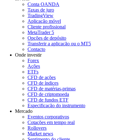
Conta OANDA
Taxas de juro
TradingView
Aplicação móvel
Cliente profissional
MetaTrader 5
Opções de depósito
Transferir a aplicação ou o MT5
Contacto
Onde investir
Forex
Ações
ETFs
CFD de ações
CFD de índices
CFD de matérias-primas
CFD de criptomoeda
CFD de fundos ETF
Especificação do instrumento
Mercado
Eventos corporativos
Cotações em tempo real
Rollovers
Market news
Sentimento do cliente