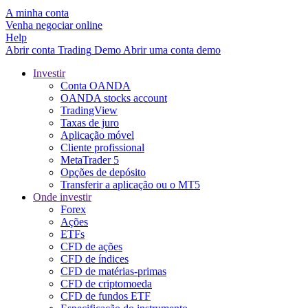
A minha conta
Venha negociar online
Help
Abrir conta
Trading
Demo
Abrir uma conta demo
Investir
Conta OANDA
OANDA stocks account
TradingView
Taxas de juro
Aplicação móvel
Cliente profissional
MetaTrader 5
Opções de depósito
Transferir a aplicação ou o MT5
Onde investir
Forex
Ações
ETFs
CFD de ações
CFD de índices
CFD de matérias-primas
CFD de criptomoeda
CFD de fundos ETF