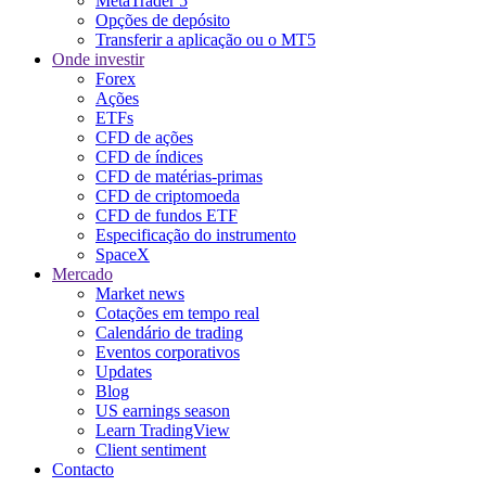
MetaTrader 5
Opções de depósito
Transferir a aplicação ou o MT5
Onde investir
Forex
Ações
ETFs
CFD de ações
CFD de índices
CFD de matérias-primas
CFD de criptomoeda
CFD de fundos ETF
Especificação do instrumento
SpaceX
Mercado
Market news
Cotações em tempo real
Calendário de trading
Eventos corporativos
Updates
Blog
US earnings season
Learn TradingView
Client sentiment
Contacto