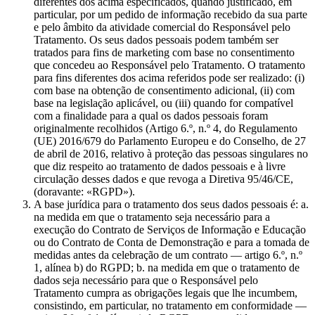
diferentes dos acima especificados, quando justificado, em
particular, por um pedido de informação recebido da sua parte
e pelo âmbito da atividade comercial do Responsável pelo
Tratamento. Os seus dados pessoais podem também ser
tratados para fins de marketing com base no consentimento
que concedeu ao Responsável pelo Tratamento. O tratamento
para fins diferentes dos acima referidos pode ser realizado: (i)
com base na obtenção de consentimento adicional, (ii) com
base na legislação aplicável, ou (iii) quando for compatível
com a finalidade para a qual os dados pessoais foram
originalmente recolhidos (Artigo 6.º, n.º 4, do Regulamento
(UE) 2016/679 do Parlamento Europeu e do Conselho, de 27
de abril de 2016, relativo à proteção das pessoas singulares no
que diz respeito ao tratamento de dados pessoais e à livre
circulação desses dados e que revoga a Diretiva 95/46/CE,
(doravante: «RGPD»).
A base jurídica para o tratamento dos seus dados pessoais é: a.
na medida em que o tratamento seja necessário para a
execução do Contrato de Serviços de Informação e Educação
ou do Contrato de Conta de Demonstração e para a tomada de
medidas antes da celebração de um contrato — artigo 6.º, n.º
1, alínea b) do RGPD; b. na medida em que o tratamento de
dados seja necessário para que o Responsável pelo
Tratamento cumpra as obrigações legais que lhe incumbem,
consistindo, em particular, no tratamento em conformidade —