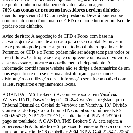
de perder dinheiro rapidamente devido à alavancagem.
76% das contas de pequenos investidores perdem dinheiro
quando negoceiam CFD com este prestador. Deverá ponderar se
compreende como funcionam os CFD e se pode incorrer no risco de
perder o seu dinheiro.
Aviso de risco: A negociação de CFD e Forex com base na
alavancagem é altamente arriscada para o seu capital. Se investir
neste produto pode perder algum ou todo o dinheiro que investir.
Portanto, os CFD e o Forex podem não ser adequados para todos os
investidores. Certifique-se de que compreende os riscos envolvidos
e, se necessário, procure aconselhamento independente. A
informação contida neste website não se dirige a destinatários de um
país específico e não se destina à distribuição a países onde a
distribuição ou utilização desta informação seria incompatível com
as leis, requisitos e regulamentos locais.
A OANDA TMS Brokers S.A. com sede social em Varsóvia,
Warsaw UNIT, Daszyńskiego 1, 00-843 Varsóvia, registada pelo
Tribunal Distrital da Capital de Varsóvia em Varsóvia, 13.ª Divisão
Comercial do Registo do Tribunal Nacional sob o número KRS
0000204776, NIP 5262759131, Capital inicial: PLN 3,537.560
pago na totalidade. A OANDA TMS Brokers S.A. está sujeita à
supervisão da Autoridade de Supervisão Financeira Polaca com base
numa autorização de 26 de abril de 2004 (KPWiG-4021-54-1/2004).