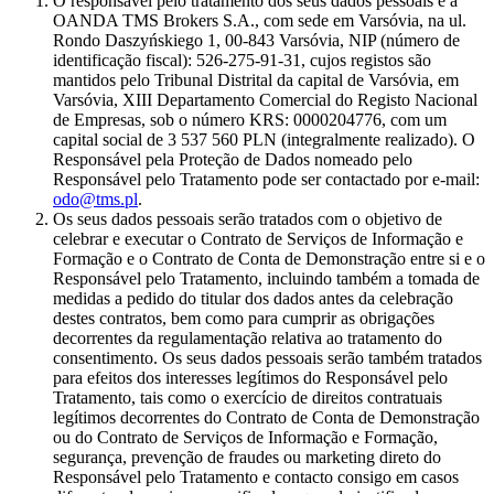
O responsável pelo tratamento dos seus dados pessoais é a
OANDA TMS Brokers S.A., com sede em Varsóvia, na ul.
Rondo Daszyńskiego 1, 00-843 Varsóvia, NIP (número de
identificação fiscal): 526-275-91-31, cujos registos são
mantidos pelo Tribunal Distrital da capital de Varsóvia, em
Varsóvia, XIII Departamento Comercial do Registo Nacional
de Empresas, sob o número KRS: 0000204776, com um
capital social de 3 537 560 PLN (integralmente realizado). O
Responsável pela Proteção de Dados nomeado pelo
Responsável pelo Tratamento pode ser contactado por e-mail:
odo@tms.pl
.
Os seus dados pessoais serão tratados com o objetivo de
celebrar e executar o Contrato de Serviços de Informação e
Formação e o Contrato de Conta de Demonstração entre si e o
Responsável pelo Tratamento, incluindo também a tomada de
medidas a pedido do titular dos dados antes da celebração
destes contratos, bem como para cumprir as obrigações
decorrentes da regulamentação relativa ao tratamento do
consentimento. Os seus dados pessoais serão também tratados
para efeitos dos interesses legítimos do Responsável pelo
Tratamento, tais como o exercício de direitos contratuais
legítimos decorrentes do Contrato de Conta de Demonstração
ou do Contrato de Serviços de Informação e Formação,
segurança, prevenção de fraudes ou marketing direto do
Responsável pelo Tratamento e contacto consigo em casos