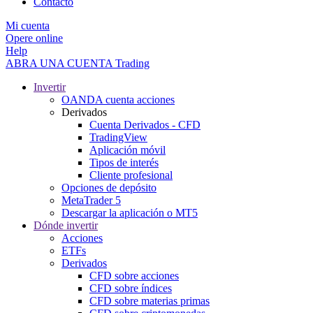
Contacto
Mi cuenta
Opere online
Help
ABRA UNA CUENTA
Trading
Invertir
OANDA cuenta acciones
Derivados
Cuenta Derivados - CFD
TradingView
Aplicación móvil
Tipos de interés
Cliente profesional
Opciones de depósito
MetaTrader 5
Descargar la aplicación o MT5
Dónde invertir
Acciones
ETFs
Derivados
CFD sobre acciones
CFD sobre índices
CFD sobre materias primas