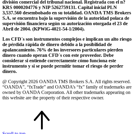
división comercial del tribunal nacional. Registrada con el n?
KRS 0000204776 y NIP 5262759131. Capital inicial PLN
3,537.560 desembolsado en su totalidad. OANDA TMS Brokers
S.A. se encuentra bajo la supervisión de la autoridad polaca de
supervisión financiera según su autorización otorgada el 23 de
Abril de 2004. (KPWiG-4021-54-1/2004).
Los CFD´s son instrumentos complejos e implican un alto riesgo
de pérdida rápida de dinero debido a la posibilidad de
apalancamiento. 76% de los inversores particulares pierden
dinero cuando operan CFD´s con este proveedor. Debe
considerar si entiende correctamente cómo funciona este
instrumento y si se puede permitir tomar el riesgo de perder
dinero.
@ Copyright 2026 OANDA TMS Brokers S.A. All rights reserved.
“OANDA”, “fxTrade” and OANDA’s “fx” family of trademarks are
owned by OANDA Corporation. All other trademarks appearing on
this website are the property of their respective owner.
Scroll to top