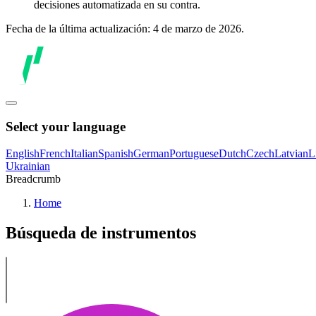
decisiones automatizada en su contra.
Fecha de la última actualización: 4 de marzo de 2026.
Select your language
English
French
Italian
Spanish
German
Portuguese
Dutch
Czech
Latvian
L
Ukrainian
Breadcrumb
Home
Búsqueda de instrumentos