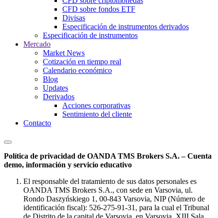
CFD sobre criptomonedas
CFD sobre fondos ETF
Divisas
Especificación de instrumentos derivados
Especificación de instrumentos
Mercado
Market News
Cotización en tiempo real
Calendario económico
Blog
Updates
Derivados
Acciones corporativas
Sentimiento del cliente
Contacto
Política de privacidad de OANDA TMS Brokers S.A. – Cuenta
demo, información y servicio educativo
El responsable del tratamiento de sus datos personales es
OANDA TMS Brokers S.A., con sede en Varsovia, ul.
Rondo Daszyńskiego 1, 00-843 Varsovia, NIP (Número de
identificación fiscal): 526-275-91-31, para la cual el Tribunal
de Distrito de la capital de Varsovia, en Varsovia, XIII Sala