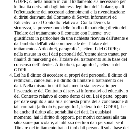
GDPR; c. nella misura in cui il trattamento sia necessario per
le finalità derivanti dagli interessi legittimi del Titolare, quali
l'effettuazione dei necessari adempimenti e la rivendicazione
di diritti derivanti dal Contratto di Servizi Informativi ed
Educativi o dal Contratto relativo al Conto Demo, la
sicurezza, la prevenzione delle frodi o il marketing diretto del
Titolare del trattamento o il contatto con l'utente, ove
giustificato in particolare da una richiesta ricevuta dall'utente e
dall'ambito dell'attività commerciale del Titolare del
trattamento - Articolo 6, paragrafo 1, lettera f del GDPR; d.
nella misura in cui i dati personali dell’utente siano trattati per
finalità di marketing del Titolare del trattamento sulla base del
consenso dell’utente - Articolo 6, paragrafo 1, lettera a del
GDPR.
Lei ha il diritto di accedere ai propri dati personali, il diritto di
rettificarli, cancellarli e il diritto di limitare il trattamento dei
dati. Nella misura in cui il trattamento sia necessario per
l’esecuzione del Contratto di servizi informativi ed educativi o
del Contratto relativo al conto demo di cui Lei è parte, oppure
per dare seguito a una Sua richiesta prima della conclusione di
tali contratti (articolo 6, paragrafo 1, lettera b del GDPR), Lei
ha anche il diritto alla portabilità dei dati. In qualsiasi
momento, hai il diritto di opporti, per motivi connessi alla tua
situazione particolare, all'utilizzo dei tuoi dati personali se il
Titolare del trattamento tratta i tuoi dati personali sulla base del