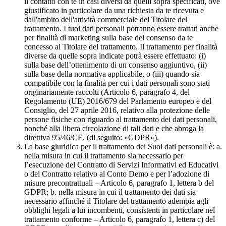
il contatto con te in casi diversi da quelli sopra specificati, ove
giustificato in particolare da una richiesta da te ricevuta e
dall'ambito dell'attività commerciale del Titolare del
trattamento. I tuoi dati personali potranno essere trattati anche
per finalità di marketing sulla base del consenso da te
concesso al Titolare del trattamento. Il trattamento per finalità
diverse da quelle sopra indicate potrà essere effettuato: (i)
sulla base dell’ottenimento di un consenso aggiuntivo, (ii)
sulla base della normativa applicabile, o (iii) quando sia
compatibile con la finalità per cui i dati personali sono stati
originariamente raccolti (Articolo 6, paragrafo 4, del
Regolamento (UE) 2016/679 del Parlamento europeo e del
Consiglio, del 27 aprile 2016, relativo alla protezione delle
persone fisiche con riguardo al trattamento dei dati personali,
nonché alla libera circolazione di tali dati e che abroga la
direttiva 95/46/CE, (di seguito: «GDPR»).
La base giuridica per il trattamento dei Suoi dati personali è: a.
nella misura in cui il trattamento sia necessario per
l’esecuzione del Contratto di Servizi Informativi ed Educativi
o del Contratto relativo al Conto Demo e per l’adozione di
misure precontrattuali – Articolo 6, paragrafo 1, lettera b del
GDPR; b. nella misura in cui il trattamento dei dati sia
necessario affinché il Titolare del trattamento adempia agli
obblighi legali a lui incombenti, consistenti in particolare nel
trattamento conforme – Articolo 6, paragrafo 1, lettera c) del