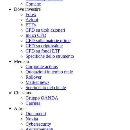
Contatto
Dove investire
Forex
Azioni
ETFs
CFD su titoli azionari
Indici CFD
CFD sulle materie prime
CFD su criptovalute
CFD su fondi ETF
Specifiche dello strumento
Mercato
Corporate actions
Quotazioni in tempo reale
Rollover
Market news
Sentimento del cliente
Chi siamo
Gruppo OANDA
Carriera
Altro
Documenti
Novità
Cybersecurity
Aggiornamenti