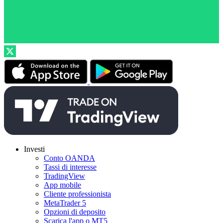
Investi
Conto OANDA
Tassi di interesse
TradingView
App mobile
Cliente professionista
MetaTrader 5
Opzioni di deposito
Scarica l'app o MT5