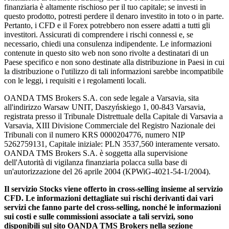
finanziaria è altamente rischioso per il tuo capitale; se investi in
questo prodotto, potresti perdere il denaro investito in toto o in parte.
Pertanto, i CFD e il Forex potrebbero non essere adatti a tutti gli
investitori. Assicurati di comprendere i rischi connessi e, se
necessario, chiedi una consulenza indipendente. Le informazioni
contenute in questo sito web non sono rivolte a destinatari di un
Paese specifico e non sono destinate alla distribuzione in Paesi in cui
la distribuzione o l'utilizzo di tali informazioni sarebbe incompatibile
con le leggi, i requisiti e i regolamenti locali.
OANDA TMS Brokers S.A. con sede legale a Varsavia, sita
all'indirizzo Warsaw UNIT, Daszyńskiego 1, 00-843 Varsavia,
registrata presso il Tribunale Distrettuale della Capitale di Varsavia a
Varsavia, XIII Divisione Commerciale del Registro Nazionale dei
Tribunali con il numero KRS 0000204776, numero NIP
5262759131, Capitale iniziale: PLN 3537,560 interamente versato.
OANDA TMS Brokers S.A. è soggetta alla supervisione
dell'Autorità di vigilanza finanziaria polacca sulla base di
un'autorizzazione del 26 aprile 2004 (KPWiG-4021-54-1/2004).
Il servizio Stocks viene offerto in cross-selling insieme al servizio
CFD. Le informazioni dettagliate sui rischi derivanti dai vari
servizi che fanno parte del cross-selling, nonché le informazioni
sui costi e sulle commissioni associate a tali servizi, sono
disponibili sul sito OANDA TMS Brokers nella sezione