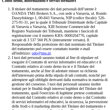
Conto demo, informazioni e servizi formativi
Il titolare del trattamento dei dati personali dell’utente è
OANDA TMS Brokers S.A., con sede a Varsavia, ul. Rondo
Daszyńskiego 1, 00-843 Varsavia, NIP (codice fiscale): 526-
275-91-31, per la quale il Tribunale Distrettuale della Capitale
di Varsavia a Varsavia, XIII Sezione Commerciale del
Registro Nazionale dei Tribunali, mantiene i fascicoli di
registrazione con il numero KRS: 0000204776, capitale
sociale di 3 537 560 PLN (interamente versato). Il
Responsabile della protezione dei dati nominato dal Titolare
del trattamento può essere contattato tramite e-mail
all'indirizzo:
odo@tms.pl
.
I tuoi dati personali saranno trattati al fine di stipulare ed
eseguire il Contratto di servizi informativi ed educativi e il
Contratto relativo al conto demo tra te e il Titolare del
trattamento, anche al fine di adottare misure su richiesta
dell'interessato prima della stipula di tali contratti, nonché per
adempiere agli obblighi derivanti dalla normativa in materia di
gestione del consenso. I tuoi dati personali saranno inoltre
trattati per le finalità degli interessi legittimi del Titolare del
trattamento, quali l'esercizio di legittime pretese contrattuali
derivanti dal Contratto relativo al conto demo o dal Contratto
di servizi informativi ed educativi, la sicurezza, la prevenzione
delle frodi o il marketing diretto del Titolare del trattamento e