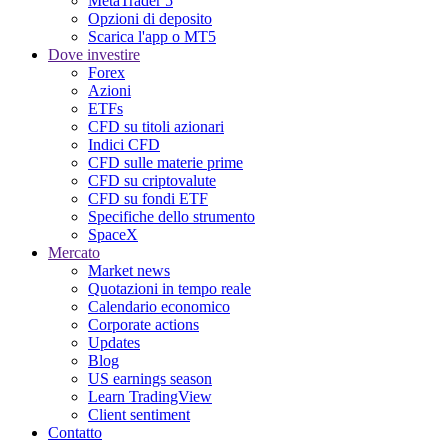
MetaTrader 5
Opzioni di deposito
Scarica l'app o MT5
Dove investire
Forex
Azioni
ETFs
CFD su titoli azionari
Indici CFD
CFD sulle materie prime
CFD su criptovalute
CFD su fondi ETF
Specifiche dello strumento
SpaceX
Mercato
Market news
Quotazioni in tempo reale
Calendario economico
Corporate actions
Updates
Blog
US earnings season
Learn TradingView
Client sentiment
Contatto