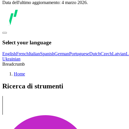
Data dell'ultimo aggiornamento: 4 marzo 2026.
Select your language
English
French
Italian
Spanish
German
Portuguese
Dutch
Czech
Latvian
L
Ukrainian
Breadcrumb
Home
Ricerca di strumenti