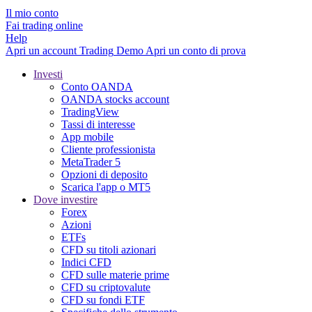
Il mio conto
Fai trading online
Help
Apri un account
Trading
Demo
Apri un conto di prova
Investi
Conto OANDA
OANDA stocks account
TradingView
Tassi di interesse
App mobile
Cliente professionista
MetaTrader 5
Opzioni di deposito
Scarica l'app o MT5
Dove investire
Forex
Azioni
ETFs
CFD su titoli azionari
Indici CFD
CFD sulle materie prime
CFD su criptovalute
CFD su fondi ETF