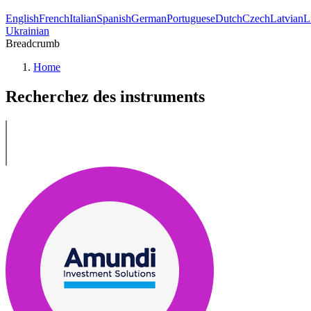
English
French
Italian
Spanish
German
Portuguese
Dutch
Czech
Latvian
L
Ukrainian
Breadcrumb
Home
Recherchez des instruments