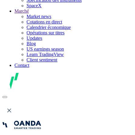
Spécification des instruments
SpaceX
Marché
Market news
Cotations en direct
Calendrier économique
Opérations sur titres
Updates
Blog
US earnings season
Learn TradingView
Client sentiment
Contact