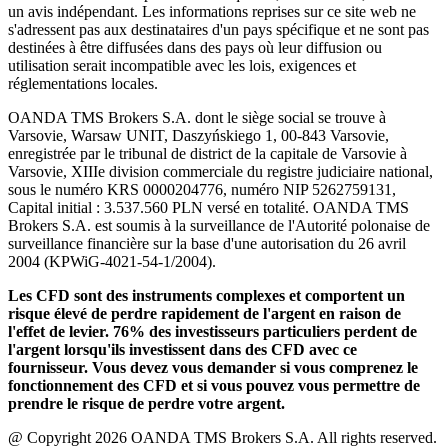
un avis indépendant. Les informations reprises sur ce site web ne
s'adressent pas aux destinataires d'un pays spécifique et ne sont pas
destinées à être diffusées dans des pays où leur diffusion ou
utilisation serait incompatible avec les lois, exigences et
réglementations locales.
OANDA TMS Brokers S.A. dont le siège social se trouve à
Varsovie, Warsaw UNIT, Daszyńskiego 1, 00-843 Varsovie,
enregistrée par le tribunal de district de la capitale de Varsovie à
Varsovie, XIIIe division commerciale du registre judiciaire national,
sous le numéro KRS 0000204776, numéro NIP 5262759131,
Capital initial : 3.537.560 PLN versé en totalité. OANDA TMS
Brokers S.A. est soumis à la surveillance de l'Autorité polonaise de
surveillance financière sur la base d'une autorisation du 26 avril
2004 (KPWiG-4021-54-1/2004).
Les CFD sont des instruments complexes et comportent un
risque élevé de perdre rapidement de l'argent en raison de
l'effet de levier. 76% des investisseurs particuliers perdent de
l'argent lorsqu'ils investissent dans des CFD avec ce
fournisseur. Vous devez vous demander si vous comprenez le
fonctionnement des CFD et si vous pouvez vous permettre de
prendre le risque de perdre votre argent.
@ Copyright 2026 OANDA TMS Brokers S.A. All rights reserved.