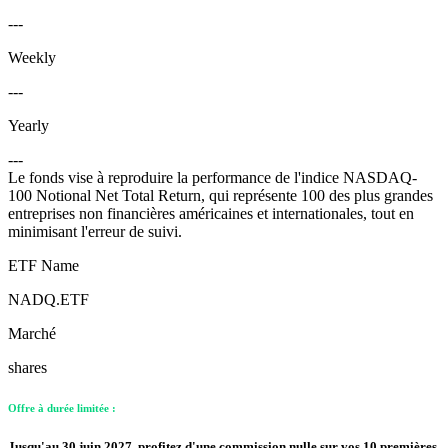
---
Weekly
---
Yearly
---
Le fonds vise à reproduire la performance de l'indice NASDAQ-
100 Notional Net Total Return, qui représente 100 des plus grandes
entreprises non financières américaines et internationales, tout en
minimisant l'erreur de suivi.
ETF Name
NADQ.ETF
Marché
shares
Offre à durée limitée :
Jusqu'au 30 juin 2027, profitez d'une commission nulle sur vos 10 premières