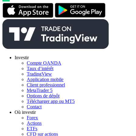
Investir
Compte OANDA
Taux d’intérêt
TradingView
Application mobile
Client professionnel
MetaTrader 5
Options de dépôt
Télécharger app ou MT5
Contact
Où investir
Forex
Actions
ETFs
CFD sur actions