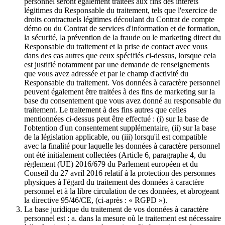
personnel seront également traitées aux fins des intérêts
légitimes du Responsable du traitement, tels que l'exercice de
droits contractuels légitimes découlant du Contrat de compte
démo ou du Contrat de services d'information et de formation,
la sécurité, la prévention de la fraude ou le marketing direct du
Responsable du traitement et la prise de contact avec vous
dans des cas autres que ceux spécifiés ci-dessus, lorsque cela
est justifié notamment par une demande de renseignements
que vous avez adressée et par le champ d'activité du
Responsable du traitement. Vos données à caractère personnel
peuvent également être traitées à des fins de marketing sur la
base du consentement que vous avez donné au responsable du
traitement. Le traitement à des fins autres que celles
mentionnées ci-dessus peut être effectué : (i) sur la base de
l'obtention d'un consentement supplémentaire, (ii) sur la base
de la législation applicable, ou (iii) lorsqu'il est compatible
avec la finalité pour laquelle les données à caractère personnel
ont été initialement collectées (Article 6, paragraphe 4, du
règlement (UE) 2016/679 du Parlement européen et du
Conseil du 27 avril 2016 relatif à la protection des personnes
physiques à l'égard du traitement des données à caractère
personnel et à la libre circulation de ces données, et abrogeant
la directive 95/46/CE, (ci-après : « RGPD »).
La base juridique du traitement de vos données à caractère
personnel est : a. dans la mesure où le traitement est nécessaire