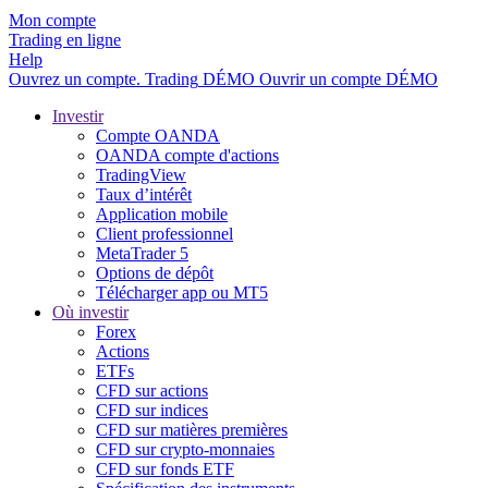
Mon compte
Trading en ligne
Help
Ouvrez un compte.
Trading
DÉMO
Ouvrir un compte DÉMO
Investir
Compte OANDA
OANDA compte d'actions
TradingView
Taux d’intérêt
Application mobile
Client professionnel
MetaTrader 5
Options de dépôt
Télécharger app ou MT5
Où investir
Forex
Actions
ETFs
CFD sur actions
CFD sur indices
CFD sur matières premières
CFD sur crypto-monnaies
CFD sur fonds ETF