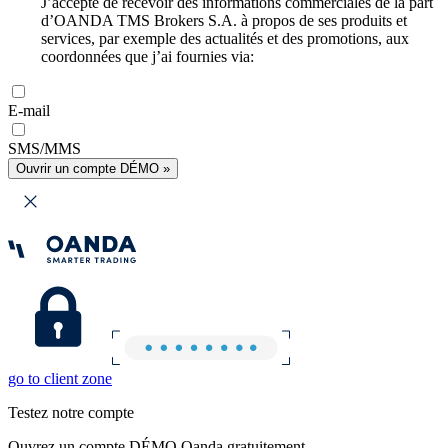
J’accepte de recevoir des informations commerciales de la part
d’OANDA TMS Brokers S.A. à propos de ses produits et
services, par exemple des actualités et des promotions, aux
coordonnées que j’ai fournies via:
E-mail
SMS/MMS
Ouvrir un compte DÉMO »
go to client zone
Testez notre compte
Ouvrez un compte DÉMO Oanda gratuitement