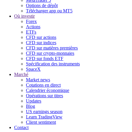
MetaTrader 5
Options de dépôt
Télécharger app ou MT5
Où investir
Forex
Actions
ETFs
CFD sur actions
CFD sur indices
CFD sur matières premières
CFD sur crypto-monnaies
CFD sur fonds ETF
Spécification des instruments
SpaceX
Marché
Market news
Cotations en direct
Calendrier économique
Opérations sur titres
Updates
Blog
US earnings season
Learn TradingView
Client sentiment
Contact