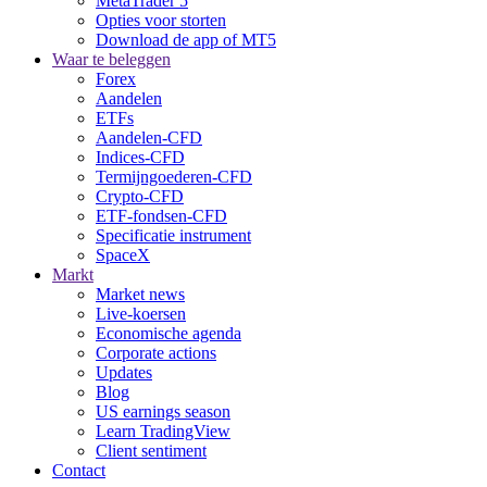
MetaTrader 5
Opties voor storten
Download de app of MT5
Waar te beleggen
Forex
Aandelen
ETFs
Aandelen-CFD
Indices-CFD
Termijngoederen-CFD
Crypto-CFD
ETF-fondsen-CFD
Specificatie instrument
SpaceX
Markt
Market news
Live-koersen
Economische agenda
Corporate actions
Updates
Blog
US earnings season
Learn TradingView
Client sentiment
Contact