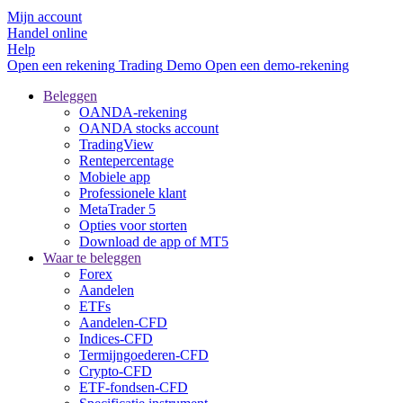
Mijn account
Handel online
Help
Open een rekening
Trading
Demo
Open een demo-rekening
Beleggen
OANDA-rekening
OANDA stocks account
TradingView
Rentepercentage
Mobiele app
Professionele klant
MetaTrader 5
Opties voor storten
Download de app of MT5
Waar te beleggen
Forex
Aandelen
ETFs
Aandelen-CFD
Indices-CFD
Termijngoederen-CFD
Crypto-CFD
ETF-fondsen-CFD