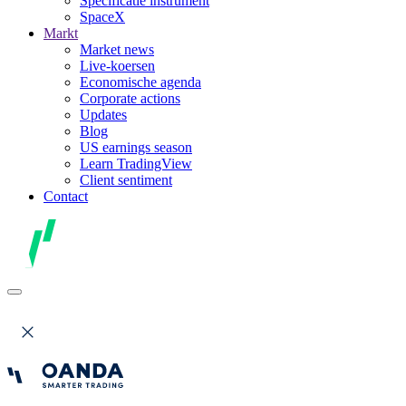
Specificatie instrument
SpaceX
Markt
Market news
Live-koersen
Economische agenda
Corporate actions
Updates
Blog
US earnings season
Learn TradingView
Client sentiment
Contact