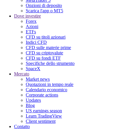
MetaTrader 5
Opzioni di deposito
Scarica l'app o MT5
Dove investire
Forex
Azioni
ETFs
CFD su titoli azionari
Indici CFD
CFD sulle materie prime
CFD su criptovalute
CFD su fondi ETF
Specifiche dello strumento
SpaceX
Mercato
Market news
Quotazioni in tempo reale
Calendario economico
Corporate actions
Updates
Blog
US earnings season
Learn TradingView
Client sentiment
Contatto