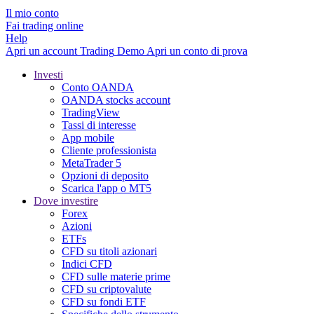
Il mio conto
Fai trading online
Help
Apri un account
Trading
Demo
Apri un conto di prova
Investi
Conto OANDA
OANDA stocks account
TradingView
Tassi di interesse
App mobile
Cliente professionista
MetaTrader 5
Opzioni di deposito
Scarica l'app o MT5
Dove investire
Forex
Azioni
ETFs
CFD su titoli azionari
Indici CFD
CFD sulle materie prime
CFD su criptovalute
CFD su fondi ETF