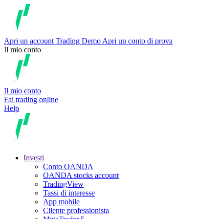
Apri un account
Trading
Demo
Apri un conto di prova
Il mio conto
Il mio conto
Fai trading online
Help
Investi
Conto OANDA
OANDA stocks account
TradingView
Tassi di interesse
App mobile
Cliente professionista