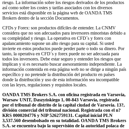
riesgo. La información sobre los riesgos derivados de los productos
así como sobre los costes y tarifas asociados con los diversos
servicios está disponible en la página web de OANDA TMS
Brokers dentro de la sección Documentos.
CFDs y Forex: son productos difíciles de entender. La CNMV
considera que no son adecuados para inversores minoristas debido a
su complejidad y riesgo. La operativa en CFD´s y forex con
apalancamiento supone un alto riesgo para su capital. Si usted
invierte en estos productos puede perder parte o todo su dinero. Por
tanto, la operativa en CFD´s y forex puede no ser adecuada para
todos los inversores. Debe estar seguro y entender los riesgos que
implican y si es necesario buscar asesoramiento independiente. La
información contenida en esta página web no se dirige a ningún país
específico y no pretende la distribución del producto en países
donde la distribución y uso de esta información sea incompatible
con las leyes, regulaciones y requisitos locales.
OANDA TMS Brokers S.A. con oficina registrada en Varsovia,
Warsaw UNIT, Daszyńskiego 1, 00-843 Varsovia, registrada
por el tribunal de distrito de la capital ciudad de Varsovia. 13?,
división comercial del tribunal nacional. Registrada con el n?
KRS 0000204776 y NIP 5262759131. Capital inicial PLN
3,537.560 desembolsado en su totalidad. OANDA TMS Brokers
S.A. se encuentra bajo la supervisión de la autoridad polaca de