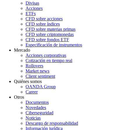
Divisas
Acciones
ETFs
CFD sobre acciones
CFD sobre índices
CFD sobre materias primas
CFD sobre criptomonedas
CFD sobre fondos ETF
Especificación de instrumentos
Mercado
Acciones corporativas
Cotización en tiempo real
Rollovers
Market news
Client sentiment
Quiénes somos
OANDA Group
Career
Otros
Documentos
Novedades
Ciberseguridad
Noticias
Descargo de responsabilidad
Información jurídica