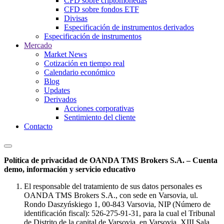
CFD sobre criptomonedas
CFD sobre fondos ETF
Divisas
Especificación de instrumentos derivados
Especificación de instrumentos
Mercado
Market News
Cotización en tiempo real
Calendario económico
Blog
Updates
Derivados
Acciones corporativas
Sentimiento del cliente
Contacto
Política de privacidad de OANDA TMS Brokers S.A. – Cuenta
demo, información y servicio educativo
El responsable del tratamiento de sus datos personales es
OANDA TMS Brokers S.A., con sede en Varsovia, ul.
Rondo Daszyńskiego 1, 00-843 Varsovia, NIP (Número de
identificación fiscal): 526-275-91-31, para la cual el Tribunal
de Distrito de la capital de Varsovia, en Varsovia, XIII Sala