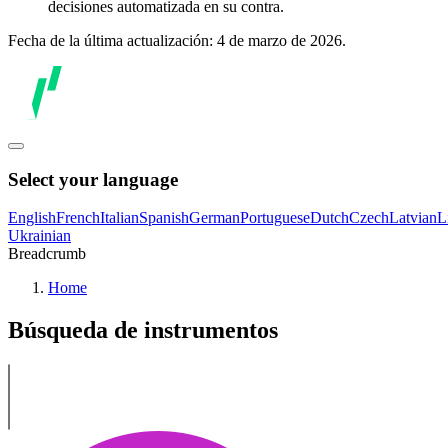
decisiones automatizada en su contra.
Fecha de la última actualización: 4 de marzo de 2026.
Select your language
English
French
Italian
Spanish
German
Portuguese
Dutch
Czech
Latvian
L
Ukrainian
Breadcrumb
Home
Búsqueda de instrumentos