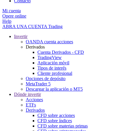
Contacto
Mi cuenta
Opere online
Help
ABRA UNA CUENTA
Trading
Invertir
OANDA cuenta acciones
Derivados
Cuenta Derivados - CFD
TradingView
Aplicación móvil
Tipos de interés
Cliente profesional
Opciones de depósito
MetaTrader 5
Descargar la aplicación o MT5
Dónde invertir
Acciones
ETFs
Derivados
CFD sobre acciones
CFD sobre índices
CFD sobre materias primas