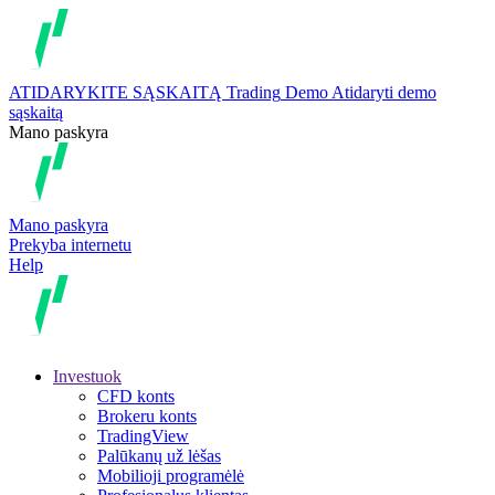
ATIDARYKITE SĄSKAITĄ
Trading
Demo
Atidaryti demo
sąskaitą
Mano paskyra
Mano paskyra
Prekyba internetu
Help
Investuok
CFD konts
Brokeru konts
TradingView
Palūkanų už lėšas
Mobilioji programėlė