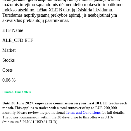
mažomis turėjimo sąnaudomis dėl nedidelio mokesčio ir patikimo
indekso atsekimo, tačiau XLE iš tikrųjų išsiskiria likvidumu.
Turėdamas neprilygstamą prekybos apimtį, jis neabejotinai yra
akivaizdus prekiautojų pasirinkimas.
ETF Name
XLE_CFD.ETF
Market
Stocks
Costs
0.06 %
Limited-Time Offer:
Until 30 June 2027, enjoy zero commission on your first 10 ETF trades each
month.
This applies to trades with a total turnover of up to EUR 200,000
monthly. Please review the promotional
Terms and Conditions
for full details.
The lowest commission within the 30 days prior to this offer was 0.1%
(minimum 5 PLN / 1 USD / 1 EUR).