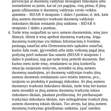
prevencijai ar duomenų valdytojo tiesioginei rinkodarai arba
susisiekimui su jumis, kai tai yra pagrįsta, visų pirma, iš jūsų
gautu užklausimu ir duomenų valdytojo verslo veiklos
apimtimi – BDAR 6 straipsnio 1 dalies f punktas; d. tiek, kiek
jūsų asmens duomenys tvarkomi duomenų valdytojo
rinkodaros tikslais remiantis jūsų sutikimu – BDAR 6
straipsnio 1 dalies a punktas.
Turite teisę susipažinti su savo asmens duomenimis, teisę juos
ištaisyti, ištrinti ir teisę apriboti duomenų tvarkymą. Jeigu
duomenų tvarkymas yra būtinas Informacinių ir švietimo
paslaugų sutarčiai arba Demonstracinės sąskaitos sutarčiai,
kurios šalis esate, įgyvendinti arba imtis veiksmų pagal jūsų
prašymą prieš sudarant šias sutartis (BDAR 6 straipsnio 1
dalies b punktas), taip pat turite teisę perkelti duomenis. Bet
kuriuo metu turite teisę, remdamiesi su jūsų konkrečia
situacija susijusiais motyvais, nesutikti su jūsų asmens
duomenų naudojimu, jei duomenų valdytojas tvarko jūsų
asmens duomenis remdamasis savo teisėtu interesu, pvz.,
susijusiu su produktų ir paslaugų rinkodara. Jei jūsų asmens
duomenys tvarkomi rinkodaros tikslais, turite teisę bet kuriuo
metu nesutikti su jūsų asmens duomenų tvarkymu tokios
rinkodaros tikslais, įskaitant profiliavimą. Jei prieštaraujate
tvarkymui rinkodaros tikslais, mes nebegalėsime tvarkyti jūsų
asmens duomenų tokiais tikslais. Tuo atveju, kai jūsų asmens
duomenų tvarkymas grindžiamas sutikimu, ypač suteiktu