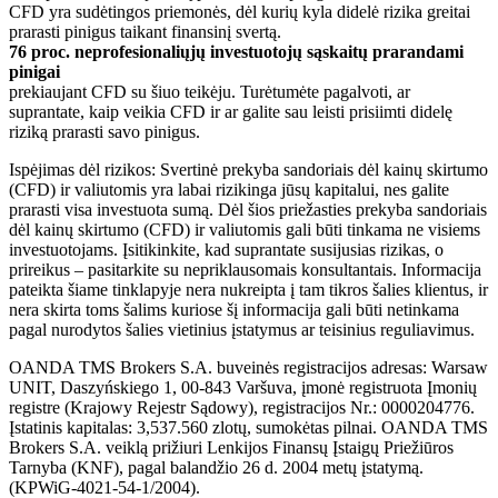
CFD yra sudėtingos priemonės, dėl kurių kyla didelė rizika greitai
prarasti pinigus taikant finansinį svertą.
76 proc. neprofesionaliųjų investuotojų sąskaitų prarandami
pinigai
prekiaujant CFD su šiuo teikėju. Turėtumėte pagalvoti, ar
suprantate, kaip veikia CFD ir ar galite sau leisti prisiimti didelę
riziką prarasti savo pinigus.
Ispėjimas dėl rizikos: Svertinė prekyba sandoriais dėl kainų skirtumo
(CFD) ir valiutomis yra labai rizikinga jūsų kapitalui, nes galite
prarasti visa investuota sumą. Dėl šios priežasties prekyba sandoriais
dėl kainų skirtumo (CFD) ir valiutomis gali būti tinkama ne visiems
investuotojams. Įsitikinkite, kad suprantate susijusias rizikas, o
prireikus – pasitarkite su nepriklausomais konsultantais. Informacija
pateikta šiame tinklapyje nera nukreipta į tam tikros šalies klientus, ir
nera skirta toms šalims kuriose šį informacija gali būti netinkama
pagal nurodytos šalies vietinius įstatymus ar teisinius reguliavimus.
OANDA TMS Brokers S.A. buveinės registracijos adresas: Warsaw
UNIT, Daszyńskiego 1, 00-843 Varšuva, įmonė registruota Įmonių
registre (Krajowy Rejestr Sądowy), registracijos Nr.: 0000204776.
Įstatinis kapitalas: 3,537.560 zlotų, sumokėtas pilnai. OANDA TMS
Brokers S.A. veiklą prižiuri Lenkijos Finansų Įstaigų Priežiūros
Tarnyba (KNF), pagal balandžio 26 d. 2004 metų įstatymą.
(KPWiG-4021-54-1/2004).