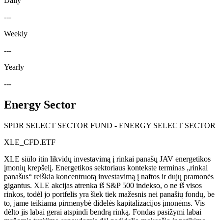
Daily
---
Weekly
---
Yearly
---
Energy Sector
SPDR SELECT SECTOR FUND - ENERGY SELECT SECTOR
XLE_CFD.ETF
XLE siūlo itin likvidų investavimą į rinkai panašų JAV energetikos
įmonių krepšelį. Energetikos sektoriaus kontekste terminas „rinkai
panašus“ reiškia koncentruotą investavimą į naftos ir dujų pramonės
gigantus. XLE akcijas atrenka iš S&P 500 indekso, o ne iš visos
rinkos, todėl jo portfelis yra šiek tiek mažesnis nei panašių fondų, be
to, jame teikiama pirmenybė didelės kapitalizacijos įmonėms. Vis
dėlto jis labai gerai atspindi bendrą rinką. Fondas pasižymi labai