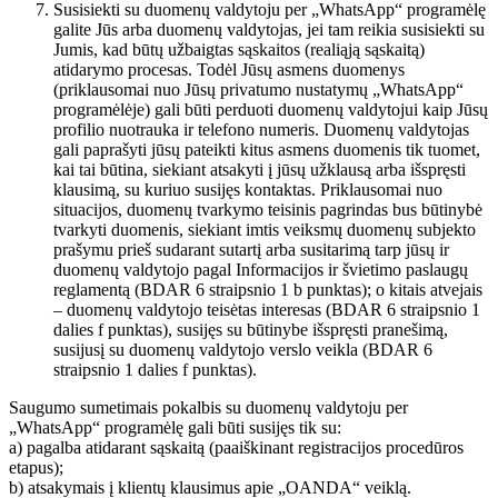
Susisiekti su duomenų valdytoju per „WhatsApp“ programėlę
galite Jūs arba duomenų valdytojas, jei tam reikia susisiekti su
Jumis, kad būtų užbaigtas sąskaitos (realiąją sąskaitą)
atidarymo procesas. Todėl Jūsų asmens duomenys
(priklausomai nuo Jūsų privatumo nustatymų „WhatsApp“
programėlėje) gali būti perduoti duomenų valdytojui kaip Jūsų
profilio nuotrauka ir telefono numeris. Duomenų valdytojas
gali paprašyti jūsų pateikti kitus asmens duomenis tik tuomet,
kai tai būtina, siekiant atsakyti į jūsų užklausą arba išspręsti
klausimą, su kuriuo susijęs kontaktas. Priklausomai nuo
situacijos, duomenų tvarkymo teisinis pagrindas bus būtinybė
tvarkyti duomenis, siekiant imtis veiksmų duomenų subjekto
prašymu prieš sudarant sutartį arba susitarimą tarp jūsų ir
duomenų valdytojo pagal Informacijos ir švietimo paslaugų
reglamentą (BDAR 6 straipsnio 1 b punktas); o kitais atvejais
– duomenų valdytojo teisėtas interesas (BDAR 6 straipsnio 1
dalies f punktas), susijęs su būtinybe išspręsti pranešimą,
susijusį su duomenų valdytojo verslo veikla (BDAR 6
straipsnio 1 dalies f punktas).
Saugumo sumetimais pokalbis su duomenų valdytoju per
„WhatsApp“ programėlę gali būti susijęs tik su:
a) pagalba atidarant sąskaitą (paaiškinant registracijos procedūros
etapus);
b) atsakymais į klientų klausimus apie „OANDA“ veiklą.