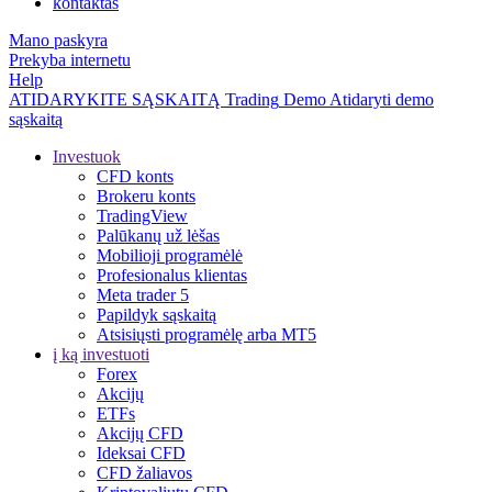
kontaktas
Mano paskyra
Prekyba internetu
Help
ATIDARYKITE SĄSKAITĄ
Trading
Demo
Atidaryti demo
sąskaitą
Investuok
CFD konts
Brokeru konts
TradingView
Palūkanų už lėšas
Mobilioji programėlė
Profesionalus klientas
Meta trader 5
Papildyk sąskaitą
Atsisiųsti programėlę arba MT5
į ką investuoti
Forex
Akcijų
ETFs
Akcijų CFD
Ideksai CFD
CFD žaliavos