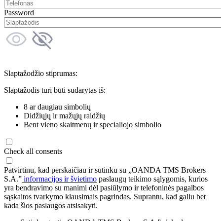
Password
Slaptažodžio stiprumas:
Slaptažodis turi būti sudarytas iš:
8 ar daugiau simbolių
Didžiųjų ir mažųjų raidžių
Bent vieno skaitmenų ir specialiojo simbolio
Check all consents
Patvirtinu, kad perskaičiau ir sutinku su „OANDA TMS Brokers
S.A.”
informacijos ir švietimo
paslaugų teikimo sąlygomis, kurios
yra bendravimo su manimi dėl pasiūlymo ir telefoninės pagalbos
sąskaitos tvarkymo klausimais pagrindas. Suprantu, kad galiu bet
kada šios paslaugos atsisakyti.