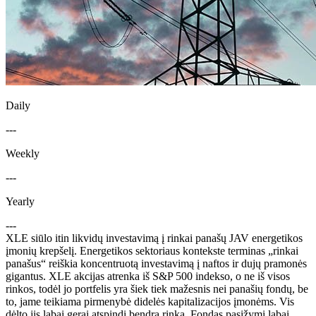
Daily
---
Weekly
---
Yearly
---
XLE siūlo itin likvidų investavimą į rinkai panašų JAV energetikos
įmonių krepšelį. Energetikos sektoriaus kontekste terminas „rinkai
panašus“ reiškia koncentruotą investavimą į naftos ir dujų pramonės
gigantus. XLE akcijas atrenka iš S&P 500 indekso, o ne iš visos
rinkos, todėl jo portfelis yra šiek tiek mažesnis nei panašių fondų, be
to, jame teikiama pirmenybė didelės kapitalizacijos įmonėms. Vis
dėlto jis labai gerai atspindi bendrą rinką. Fondas pasižymi labai