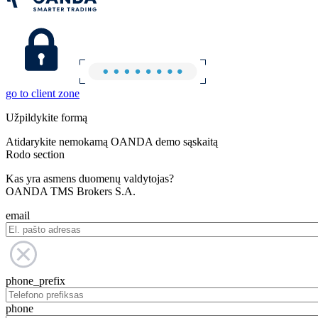
go to client zone
Užpildykite formą
Atidarykite nemokamą OANDA demo sąskaitą
Rodo section
Kas yra asmens duomenų valdytojas?
OANDA TMS Brokers S.A.
email
phone_prefix
phone