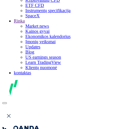
Kriptovaliutų CFD
ETF CFD
Instrumentų specifikacija
SpaceX
Rinka
Market news
Kainos gyvai
Ekonomikos kalendorius
Įmonių veiksmai
Updates
Blog
US earnings season
Learn TradingView
Klientų nuomonė
kontaktas