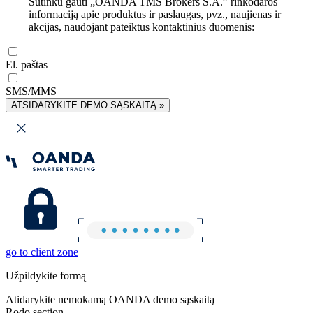
Sutinku gauti „OANDA TMS Brokers S.A.” rinkodaros
informaciją apie produktus ir paslaugas, pvz., naujienas ir
akcijas, naudojant pateiktus kontaktinius duomenis:
El. paštas
SMS/MMS
ATSIDARYKITE DEMO SĄSKAITĄ »
go to client zone
Užpildykite formą
Atidarykite nemokamą OANDA demo sąskaitą
Rodo section