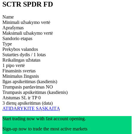
SCTR SPDR FD
Name
Minimali užsakymo vertė
Aprašymas
Maksimali užsakymo vertė
Sandorio etapas
Type
Prekybos valandos
Sutarties dydis / 1 lotas
Reikalingas užstatas
1 pipo vertė
Finansinis svertas
Minimalus žingsnis
Ilgas apsikeitimas (kasdienis)
Trumpasis pardavimas
NO
Trumpasis apsikeitimas (kasdienis)
Atstumas SL ir TP
0
3 dienų apsikeitimas (data)
ATIDARYKITE SĄSKAITĄ
Start trading now with fast account opening.
Sign-up now to trade the most active markets