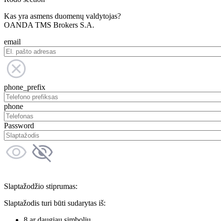
Kas yra asmens duomenų valdytojas?
OANDA TMS Brokers S.A.
email
phone_prefix
phone
Password
Slaptažodžio stiprumas:
Slaptažodis turi būti sudarytas iš:
8 ar daugiau simbolių