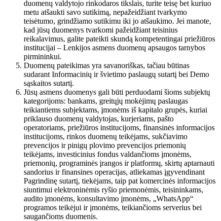
duomenų valdytojo rinkodaros tikslais, turite teisę bet kuriuo
metu atšaukti savo sutikimą, nepažeidžiant tvarkymo
teisėtumo, grindžiamo sutikimu iki jo atšaukimo. Jei manote,
kad jūsų duomenys tvarkomi pažeidžiant teisinius
reikalavimus, galite pateikti skundą kompetentingai priežiūros
institucijai – Lenkijos asmens duomenų apsaugos tarnybos
pirmininkui.
Duomenų pateikimas yra savanoriškas, tačiau būtinas
sudarant Informacinių ir švietimo paslaugų sutartį bei Demo
sąskaitos sutartį.
Jūsų asmens duomenys gali būti perduodami šioms subjektų
kategorijoms: bankams, greitųjų mokėjimų paslaugas
teikiantiems subjektams, įmonėms iš kapitalo grupės, kuriai
priklauso duomenų valdytojas, kurjeriams, pašto
operatoriams, priežiūros institucijoms, finansinės informacijos
institucijoms, rinkos duomenų teikėjams, sukčiavimo
prevencijos ir pinigų plovimo prevencijos priemonių
teikėjams, investicinius fondus valdančioms įmonėms,
priemonių, programinės įrangos ir platformų, skirtų aptarnauti
sandorius ir finansines operacijas, atliekamas įgyvendinant
Pagrindinę sutartį, tiekėjams, taip pat komercinės informacijos
siuntimui elektroninėmis ryšio priemonėmis, teisininkams,
audito įmonėms, konsultavimo įmonėms, „WhatsApp“
programos teikėjui ir įmonėms, teikiančioms serverius bei
saugančioms duomenis.