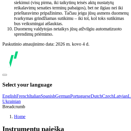
siekimui (visų pirma, iki taikytinų teisės aktų nustatytų
reikalavimų senaties terminų pabaigos), bet ne ilgiau nei iki
prieštaravimo pripažinimo. Tačiau jeigu jūsų asmens duomenų
tvarkymas grindžiamas sutikimu – iki tol, kol toks sutikimas
bus veiksmingai atšauktas.
Duomenų valdytojas netaikys jūsų atžvilgiu automatizuoto
sprendimų priėmimo.
Paskutinio atnaujinimo data: 2026 m. kovo 4 d.
Select your language
English
French
Italian
Spanish
German
Portuguese
Dutch
Czech
Latvian
L
Ukrainian
Breadcrumb
Home
Instrumentų paieška