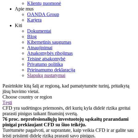
Klientų nuomonė
Apie mus
OANDA Group
Karjera
Kiti
Dokumentai
Blog
Kibernetinis saugumas
Atnaujinimai
Atsakomybės ribojimas
Teisinė atsakomybė
Privatumo politika
Prieinamumo deklaracija
Slapukų nustatymai
Pasirinkite kitą šalį ar regioną, kad pamatytumėte turinį, pritaikytą
jūsų buvimo vietai.
Choose country or region
Tęsti
CFD yra sudėtingos priemonės, dėl kurių kyla didelė rizika greitai
prarasti pinigus taikant finansinį svertą.
76 proc. neprofesionaliųjų investuotojų sąskaitų prarandami
pinigai prekiaujant CFD su šiuo teikėju.
Turėtumėte pagalvoti, ar suprantate, kaip veikia CFD ir ar galite sau
leisti prisiimti didelę riziką prarasti savo pinigus.