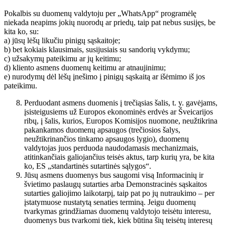
Pokalbis su duomenų valdytoju per „WhatsApp“ programėlę
niekada neapims jokių nuorodų ar priedų, taip pat nebus susijęs, be
kita ko, su:
a) jūsų lėšų likučiu pinigų sąskaitoje;
b) bet kokiais klausimais, susijusiais su sandorių vykdymu;
c) užsakymų pateikimu ar jų keitimu;
d) kliento asmens duomenų keitimu ar atnaujinimu;
e) nurodymų dėl lėšų įnešimo į pinigų sąskaitą ar išėmimo iš jos
pateikimu.
Perduodant asmens duomenis į trečiąsias šalis, t. y. gavėjams,
įsisteigusiems už Europos ekonominės erdvės ar Šveicarijos
ribų, į šalis, kurios, Europos Komisijos nuomone, neužtikrina
pakankamos duomenų apsaugos (trečiosios šalys,
neužtikrinančios tinkamo apsaugos lygio), duomenų
valdytojas juos perduoda naudodamasis mechanizmais,
atitinkančiais galiojančius teisės aktus, tarp kurių yra, be kita
ko, ES „standartinės sutartinės sąlygos“.
Jūsų asmens duomenys bus saugomi visą Informacinių ir
švietimo paslaugų sutarties arba Demonstracinės sąskaitos
sutarties galiojimo laikotarpį, taip pat po jų nutraukimo – per
įstatymuose nustatytą senaties terminą. Jeigu duomenų
tvarkymas grindžiamas duomenų valdytojo teisėtu interesu,
duomenys bus tvarkomi tiek, kiek būtina šių teisėtų interesų