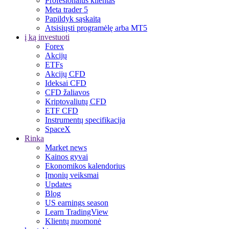
Profesionalus klientas
Meta trader 5
Papildyk sąskaitą
Atsisiųsti programėlę arba MT5
į ką investuoti
Forex
Akcijų
ETFs
Akcijų CFD
Ideksai CFD
CFD žaliavos
Kriptovaliutų CFD
ETF CFD
Instrumentų specifikacija
SpaceX
Rinka
Market news
Kainos gyvai
Ekonomikos kalendorius
Įmonių veiksmai
Updates
Blog
US earnings season
Learn TradingView
Klientų nuomonė