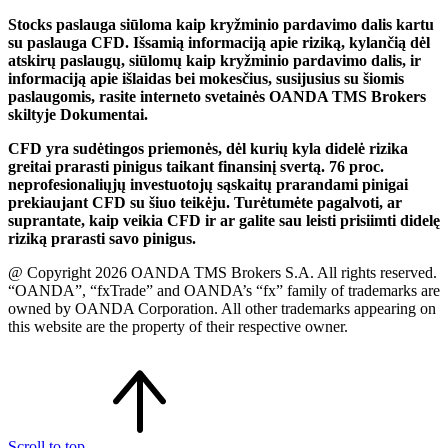
Stocks paslauga siūloma kaip kryžminio pardavimo dalis kartu
su paslauga CFD. Išsamią informaciją apie riziką, kylančią dėl
atskirų paslaugų, siūlomų kaip kryžminio pardavimo dalis, ir
informaciją apie išlaidas bei mokesčius, susijusius su šiomis
paslaugomis, rasite interneto svetainės OANDA TMS Brokers
skiltyje Dokumentai.
CFD yra sudėtingos priemonės, dėl kurių kyla didelė rizika
greitai prarasti pinigus taikant finansinį svertą. 76 proc.
neprofesionaliųjų investuotojų sąskaitų prarandami pinigai
prekiaujant CFD su šiuo teikėju. Turėtumėte pagalvoti, ar
suprantate, kaip veikia CFD ir ar galite sau leisti prisiimti didelę
riziką prarasti savo pinigus.
@ Copyright 2026 OANDA TMS Brokers S.A. All rights reserved.
“OANDA”, “fxTrade” and OANDA’s “fx” family of trademarks are
owned by OANDA Corporation. All other trademarks appearing on
this website are the property of their respective owner.
Scroll to top