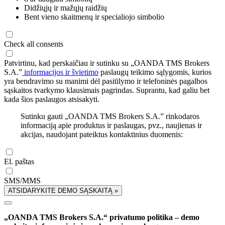
Didžiųjų ir mažųjų raidžių
Bent vieno skaitmenų ir specialiojo simbolio
Check all consents
Patvirtinu, kad perskaičiau ir sutinku su „OANDA TMS Brokers
S.A.”
informacijos ir švietimo
paslaugų teikimo sąlygomis, kurios
yra bendravimo su manimi dėl pasiūlymo ir telefoninės pagalbos
sąskaitos tvarkymo klausimais pagrindas. Suprantu, kad galiu bet
kada šios paslaugos atsisakyti.
Sutinku gauti „OANDA TMS Brokers S.A.” rinkodaros
informaciją apie produktus ir paslaugas, pvz., naujienas ir
akcijas, naudojant pateiktus kontaktinius duomenis:
El. paštas
SMS/MMS
ATSIDARYKITE DEMO SĄSKAITĄ »
„OANDA TMS Brokers S.A.“ privatumo politika – demo