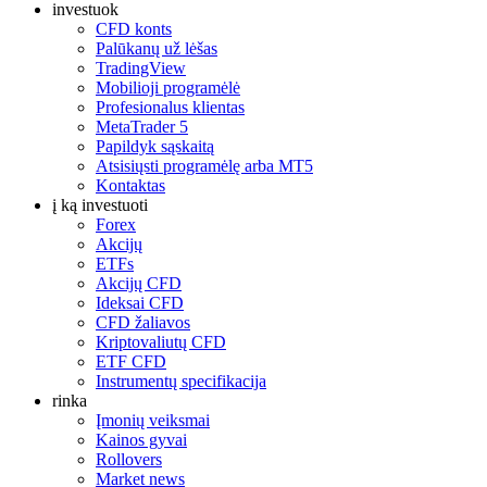
investuok
CFD konts
Palūkanų už lėšas
TradingView
Mobilioji programėlė
Profesionalus klientas
MetaTrader 5
Papildyk sąskaitą
Atsisiųsti programėlę arba MT5
Kontaktas
į ką investuoti
Forex
Akcijų
ETFs
Akcijų CFD
Ideksai CFD
CFD žaliavos
Kriptovaliutų CFD
ETF CFD
Instrumentų specifikacija
rinka
Įmonių veiksmai
Kainos gyvai
Rollovers
Market news