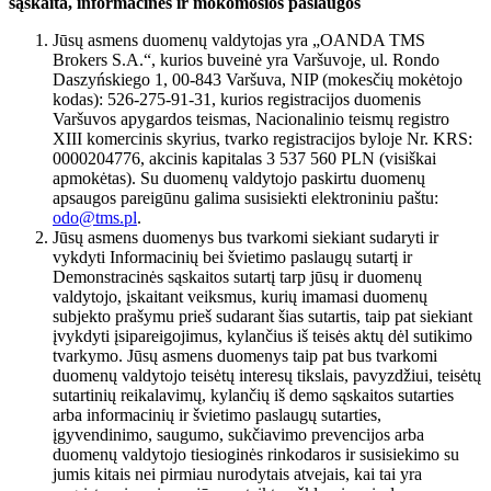
sąskaita, informacinės ir mokomosios paslaugos
Jūsų asmens duomenų valdytojas yra „OANDA TMS
Brokers S.A.“, kurios buveinė yra Varšuvoje, ul. Rondo
Daszyńskiego 1, 00-843 Varšuva, NIP (mokesčių mokėtojo
kodas): 526-275-91-31, kurios registracijos duomenis
Varšuvos apygardos teismas, Nacionalinio teismų registro
XIII komercinis skyrius, tvarko registracijos byloje Nr. KRS:
0000204776, akcinis kapitalas 3 537 560 PLN (visiškai
apmokėtas). Su duomenų valdytojo paskirtu duomenų
apsaugos pareigūnu galima susisiekti elektroniniu paštu:
odo@tms.pl
.
Jūsų asmens duomenys bus tvarkomi siekiant sudaryti ir
vykdyti Informacinių bei švietimo paslaugų sutartį ir
Demonstracinės sąskaitos sutartį tarp jūsų ir duomenų
valdytojo, įskaitant veiksmus, kurių imamasi duomenų
subjekto prašymu prieš sudarant šias sutartis, taip pat siekiant
įvykdyti įsipareigojimus, kylančius iš teisės aktų dėl sutikimo
tvarkymo. Jūsų asmens duomenys taip pat bus tvarkomi
duomenų valdytojo teisėtų interesų tikslais, pavyzdžiui, teisėtų
sutartinių reikalavimų, kylančių iš demo sąskaitos sutarties
arba informacinių ir švietimo paslaugų sutarties,
įgyvendinimo, saugumo, sukčiavimo prevencijos arba
duomenų valdytojo tiesioginės rinkodaros ir susisiekimo su
jumis kitais nei pirmiau nurodytais atvejais, kai tai yra