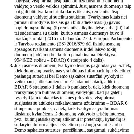
pagrįsta, visų pirma, jūsų pateiktu užklausimu ir duomenų
valdytojo verslo veiklos apimtimi. Jūsų asmens duomenys taip
pat gali būti tvarkomi rinkodaros tikslais, remiantis jūsų
duomenų valdytojui suteiktu sutikimu. Tvarkymas kitais nei
pirmiau nurodytais tikslais gali būti atliekamas: (i) gavus
papildomą sutikimą, (ii) remiantis taikytina teise, arba (iii) kai
tai suderinama su tikslu, kuriuo asmens duomenys buvo iš
pradžių surinkti (2016 m. balandžio 27 d. Europos Parlamento
ir Tarybos reglamento (ES) 2016/679 dėl fizinių asmenų
apsaugos tvarkant asmens duomenis ir dėl laisvo tokių
duomenų judėjimo bei kuriuo panaikinama Direktyva
95/46/EB (toliau – BDAR) 6 straipsnio 4 dalis).
Jūsų asmens duomenų tvarkymo teisinis pagrindas yra: a. tiek,
kiek duomenų tvarkymas yra būtinas Informacinių ir švietimo
paslaugų sutarčiai bei Demo sąskaitos sutarčiai įvykdyti ir
veiksmams, atliekamiems prieš sudarant sutartį, atlikti –
BDAR 6 straipsnio 1 dalies b punktas; b. tiek, kiek duomenų
tvarkymas yra būtinas duomenų valdytojui, kad jis galėtų
įvykdyti jam tenkančias teisines prievoles, visų pirma
susijusias su atitikties reikalavimams užtikrinimu – BDAR 6
straipsnio c punktas; c. tiek, kiek tvarkymas yra būtinas
tikslams, kylančiems iš duomenų valdytojo teisėtų interesų,
pvz., būtinų atsiskaitymų atlikimui ir pretenzijų, kylančių iš
sudarytos Informacijos ir švietimo paslaugų sutarties arba
Demo sąskaitos sutarties, pareiškimui, saugumui, sukčiavimo