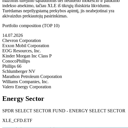
mažomis turėjimo sąnaudomis dėl nedidelio mokesčio ir patikimo
indekso atsekimo, tačiau XLE iš tikrųjų išsiskiria likvidumu.
Turėdamas neprilygstamą prekybos apimtį, jis neabejotinai yra
akivaizdus prekiautojų pasirinkimas.
Portfolio composition (TOP 10)
14.07.2026
Chevron Corporation
Exxon Mobil Corporation
EOG Resources, Inc.
Kinder Morgan Inc Class P
ConocoPhillips
Phillips 66
Schlumberger NV
Marathon Petroleum Corporation
Williams Companies, Inc.
Valero Energy Corporation
Energy Sector
SPDR SELECT SECTOR FUND - ENERGY SELECT SECTOR
XLE_CFD.ETF