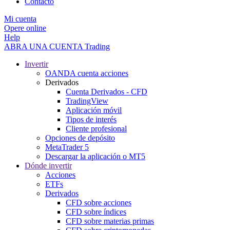
Contacto
Mi cuenta
Opere online
Help
ABRA UNA CUENTA
Trading
Invertir
OANDA cuenta acciones
Derivados
Cuenta Derivados - CFD
TradingView
Aplicación móvil
Tipos de interés
Cliente profesional
Opciones de depósito
MetaTrader 5
Descargar la aplicación o MT5
Dónde invertir
Acciones
ETFs
Derivados
CFD sobre acciones
CFD sobre índices
CFD sobre materias primas