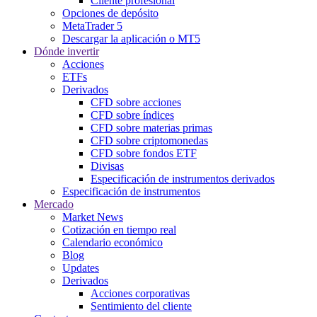
Cliente profesional
Opciones de depósito
MetaTrader 5
Descargar la aplicación o MT5
Dónde invertir
Acciones
ETFs
Derivados
CFD sobre acciones
CFD sobre índices
CFD sobre materias primas
CFD sobre criptomonedas
CFD sobre fondos ETF
Divisas
Especificación de instrumentos derivados
Especificación de instrumentos
Mercado
Market News
Cotización en tiempo real
Calendario económico
Blog
Updates
Derivados
Acciones corporativas
Sentimiento del cliente