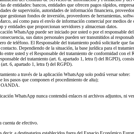
rías de entidades: bancos, entidades que ofrecen pagos rápidos, empresa
ridades de supervisión, autoridades de información financiera, proveed
s que gestionan fondos de inversión, proveedores de herramientas, softw
 Marco, así como para el envío de información comercial por medios de c
pp y entidades que proporcionan servidores y almacenan datos.
plicación WhatsApp puede ser iniciado por usted o por el responsable del
 consecuencia, sus datos personales pueden ser transmitidos al responsa
ro de teléfono. El Responsable del tratamiento podrá solicitarle que fa
l contacto. Dependiendo de la situación, la base jurídica para el tratami
rdo entre usted y el Responsable del tratamiento de conformidad con el
 responsable del tratamiento (art. 6, apartado 1, letra f) del RGPD), con
(art. 6, apartado 1, letra f) del RGPD).
atamiento a través de la aplicación WhatsApp solo podrá versar sobre:
 de los pasos que componen el procedimiento de alta);
o de OANDA.
licación WhatsApp nunca contendrá enlaces ni archivos adjuntos, ni vers
la cuenta de efectivo.
 es decir, a destinatarios establecidos fuera del Espacio Económico Eur