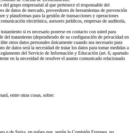
s del grupo empresarial al que pertenece el responsable del
ores de datos de mercado, proveedores de herramientas de prevención
are y plataformas para la gestión de transacciones y operaciones
omunicación electrónica, asesores jurídicos, empresas de auditoría,
 tratamiento si es necesario ponerse en contacto con usted para
ble del tratamiento (dependiendo de su configuración de privacidad en
cilite otros datos personales únicamente cuando sea necesario para
ento de datos será la necesidad de tratar los datos para tomar medidas a
 Reglamento del Servicio de Información y Educación (art. 6, apartado
sistente en la necesidad de resolver el asunto comunicado relacionado
ará, entre otras cosas, sobre:
opeo o de Suiza, en países que, según la Comisión Europea, no