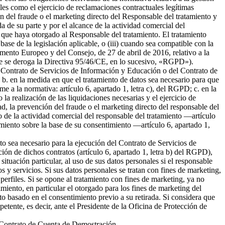
ales como el ejercicio de reclamaciones contractuales legítimas
 del fraude o el marketing directo del Responsable del tratamiento y
da de su parte y por el alcance de la actividad comercial del
 que haya otorgado al Responsable del tratamiento. El tratamiento
 base de la legislación aplicable, o (iii) cuando sea compatible con la
amento Europeo y del Consejo, de 27 de abril de 2016, relativo a la
l que se deroga la Directiva 95/46/CE, en lo sucesivo, «RGPD»).
del Contrato de Servicios de Información y Educación o del Contrato de
b. en la medida en que el tratamiento de datos sea necesario para que
me a la normativa: artículo 6, apartado 1, letra c), del RGPD; c. en la
la realización de las liquidaciones necesarias y el ejercicio de
 la prevención del fraude o el marketing directo del responsable del
to de la actividad comercial del responsable del tratamiento —artículo
tamiento sobre la base de su consentimiento —artículo 6, apartado 1,
nto sea necesario para la ejecución del Contrato de Servicios de
ión de dichos contratos (artículo 6, apartado 1, letra b) del RGPD),
tuación particular, al uso de sus datos personales si el responsable
s y servicios. Si sus datos personales se tratan con fines de marketing,
erfiles. Si se opone al tratamiento con fines de marketing, ya no
miento, en particular el otorgado para los fines de marketing del
nto basado en el consentimiento previo a su retirada. Si considera que
petente, es decir, ante el Presidente de la Oficina de Protección de
el Contrato de Cuenta de Demostración.