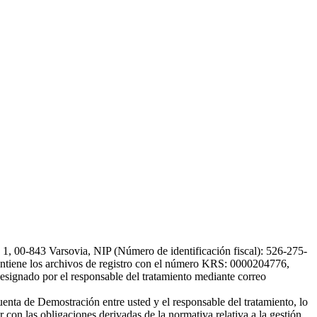
, 00-843 Varsovia, NIP (Número de identificación fiscal): 526-275-
, mantiene los archivos de registro con el número KRS: 0000204776,
esignado por el responsable del tratamiento mediante correo
uenta de Demostración entre usted y el responsable del tratamiento, lo
 con las obligaciones derivadas de la normativa relativa a la gestión