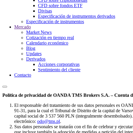
CFD sobre criptomonedas
CFD sobre fondos ETF
Divisas
Especificación de instrumentos derivados
Especificación de instrumentos
Mercado
Market News
Cotización en tiempo real
Calendario económico
Blog
Updates
Derivados
Acciones corporativas
Sentimiento del cliente
Contacto
Política de privacidad de OANDA TMS Brokers S.A. – Cuenta de
El responsable del tratamiento de sus datos personales es OA
91-31, para la cual el Tribunal de Distrito de la capital de Va
capital social de 3 537 560 PLN (integralmente desembolsado). 
electrónico:
odo@tms.pl
.
Sus datos personales se tratarán con el fin de celebrar y ejecut
que incluye también la adopción de medidas a petición del intere