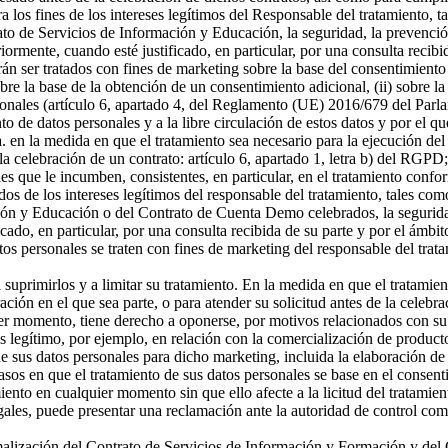
a los fines de los intereses legítimos del Responsable del tratamiento, t
o de Servicios de Información y Educación, la seguridad, la prevención
riormente, cuando esté justificado, en particular, por una consulta recibi
án ser tratados con fines de marketing sobre la base del consentimiento
sobre la base de la obtención de un consentimiento adicional, (ii) sobre la
rsonales (artículo 6, apartado 4, del Reglamento (UE) 2016/679 del Parl
ento de datos personales y a la libre circulación de estos datos y por e
 a. en la medida en que el tratamiento sea necesario para la ejecución 
celebración de un contrato: artículo 6, apartado 1, letra b) del RGPD; 
s que le incumben, consistentes, en particular, en el tratamiento confor
os de los intereses legítimos del responsable del tratamiento, tales como 
ón y Educación o del Contrato de Cuenta Demo celebrados, la seguridad,
icado, en particular, por una consulta recibida de su parte y por el ámbi
tos personales se traten con fines de marketing del responsable del tra
a suprimirlos y a limitar su tratamiento. En la medida en que el tratamie
n en el que sea parte, o para atender su solicitud antes de la celebrac
er momento, tiene derecho a oponerse, por motivos relacionados con su si
és legítimo, por ejemplo, en relación con la comercialización de producto
 sus datos personales para dicho marketing, incluida la elaboración de p
asos en que el tratamiento de sus datos personales se base en el consenti
miento en cualquier momento sin que ello afecte a la licitud del tratamie
egales, puede presentar una reclamación ante la autoridad de control com
ormalización del Contrato de Servicios de Información y Formación y d