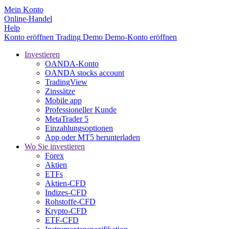
Mein Konto
Online-Handel
Help
Konto eröffnen
Trading
Demo
Demo-Konto eröffnen
Investieren
OANDA-Konto
OANDA stocks account
TradingView
Zinssätze
Mobile app
Professioneller Kunde
MetaTrader 5
Einzahlungsoptionen
App oder MT5 herunterladen
Wo Sie investieren
Forex
Aktien
ETFs
Aktien-CFD
Indizes-CFD
Rohstoffe-CFD
Krypto-CFD
ETF-CFD