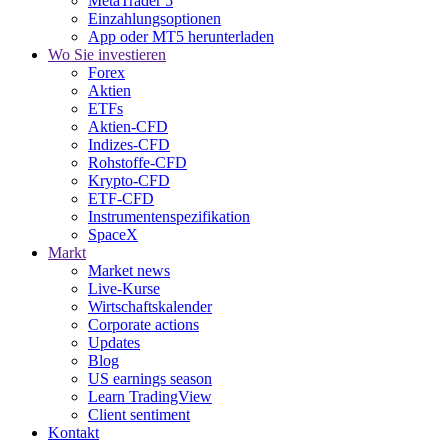
MetaTrader 5
Einzahlungsoptionen
App oder MT5 herunterladen
Wo Sie investieren
Forex
Aktien
ETFs
Aktien-CFD
Indizes-CFD
Rohstoffe-CFD
Krypto-CFD
ETF-CFD
Instrumentenspezifikation
SpaceX
Markt
Market news
Live-Kurse
Wirtschaftskalender
Corporate actions
Updates
Blog
US earnings season
Learn TradingView
Client sentiment
Kontakt