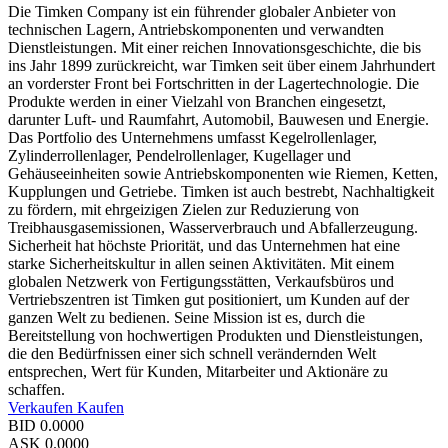
Die Timken Company ist ein führender globaler Anbieter von
technischen Lagern, Antriebskomponenten und verwandten
Dienstleistungen. Mit einer reichen Innovationsgeschichte, die bis
ins Jahr 1899 zurückreicht, war Timken seit über einem Jahrhundert
an vorderster Front bei Fortschritten in der Lagertechnologie. Die
Produkte werden in einer Vielzahl von Branchen eingesetzt,
darunter Luft- und Raumfahrt, Automobil, Bauwesen und Energie.
Das Portfolio des Unternehmens umfasst Kegelrollenlager,
Zylinderrollenlager, Pendelrollenlager, Kugellager und
Gehäuseeinheiten sowie Antriebskomponenten wie Riemen, Ketten,
Kupplungen und Getriebe. Timken ist auch bestrebt, Nachhaltigkeit
zu fördern, mit ehrgeizigen Zielen zur Reduzierung von
Treibhausgasemissionen, Wasserverbrauch und Abfallerzeugung.
Sicherheit hat höchste Priorität, und das Unternehmen hat eine
starke Sicherheitskultur in allen seinen Aktivitäten. Mit einem
globalen Netzwerk von Fertigungsstätten, Verkaufsbüros und
Vertriebszentren ist Timken gut positioniert, um Kunden auf der
ganzen Welt zu bedienen. Seine Mission ist es, durch die
Bereitstellung von hochwertigen Produkten und Dienstleistungen,
die den Bedürfnissen einer sich schnell verändernden Welt
entsprechen, Wert für Kunden, Mitarbeiter und Aktionäre zu
schaffen.
Verkaufen
Kaufen
BID
0.0000
ASK
0.0000