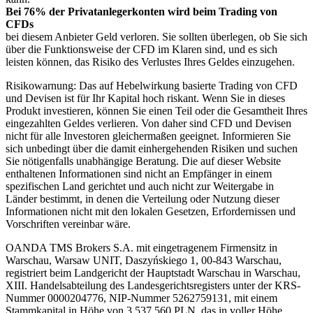
Bei 76% der Privatanlegerkonten wird beim Trading von
CFDs
bei diesem Anbieter Geld verloren. Sie sollten überlegen, ob Sie sich
über die Funktionsweise der CFD im Klaren sind, und es sich
leisten können, das Risiko des Verlustes Ihres Geldes einzugehen.
Risikowarnung: Das auf Hebelwirkung basierte Trading von CFD
und Devisen ist für Ihr Kapital hoch riskant. Wenn Sie in dieses
Produkt investieren, können Sie einen Teil oder die Gesamtheit Ihres
eingezahlten Geldes verlieren. Von daher sind CFD und Devisen
nicht für alle Investoren gleichermaßen geeignet. Informieren Sie
sich unbedingt über die damit einhergehenden Risiken und suchen
Sie nötigenfalls unabhängige Beratung. Die auf dieser Website
enthaltenen Informationen sind nicht an Empfänger in einem
spezifischen Land gerichtet und auch nicht zur Weitergabe in
Länder bestimmt, in denen die Verteilung oder Nutzung dieser
Informationen nicht mit den lokalen Gesetzen, Erfordernissen und
Vorschriften vereinbar wäre.
OANDA TMS Brokers S.A. mit eingetragenem Firmensitz in
Warschau, Warsaw UNIT, Daszyńskiego 1, 00-843 Warschau,
registriert beim Landgericht der Hauptstadt Warschau in Warschau,
XIII. Handelsabteilung des Landesgerichtsregisters unter der KRS-
Nummer 0000204776, NIP-Nummer 5262759131, mit einem
Stammkapital in Höhe von 3.537,560 PLN, das in voller Höhe