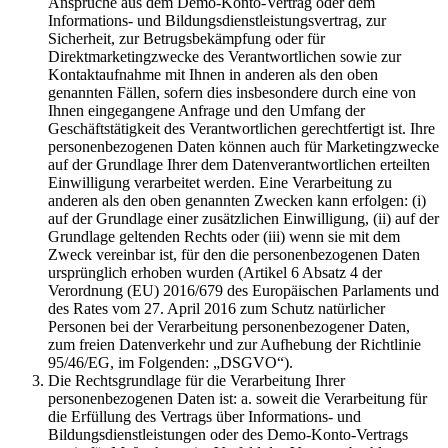
Ansprüche aus dem Demo-Konto-Vertrag oder dem
Informations- und Bildungsdienstleistungsvertrag, zur
Sicherheit, zur Betrugsbekämpfung oder für
Direktmarketingzwecke des Verantwortlichen sowie zur
Kontaktaufnahme mit Ihnen in anderen als den oben
genannten Fällen, sofern dies insbesondere durch eine von
Ihnen eingegangene Anfrage und den Umfang der
Geschäftstätigkeit des Verantwortlichen gerechtfertigt ist. Ihre
personenbezogenen Daten können auch für Marketingzwecke
auf der Grundlage Ihrer dem Datenverantwortlichen erteilten
Einwilligung verarbeitet werden. Eine Verarbeitung zu
anderen als den oben genannten Zwecken kann erfolgen: (i)
auf der Grundlage einer zusätzlichen Einwilligung, (ii) auf der
Grundlage geltenden Rechts oder (iii) wenn sie mit dem
Zweck vereinbar ist, für den die personenbezogenen Daten
ursprünglich erhoben wurden (Artikel 6 Absatz 4 der
Verordnung (EU) 2016/679 des Europäischen Parlaments und
des Rates vom 27. April 2016 zum Schutz natürlicher
Personen bei der Verarbeitung personenbezogener Daten,
zum freien Datenverkehr und zur Aufhebung der Richtlinie
95/46/EG, im Folgenden: „DSGVO“).
Die Rechtsgrundlage für die Verarbeitung Ihrer
personenbezogenen Daten ist: a. soweit die Verarbeitung für
die Erfüllung des Vertrags über Informations- und
Bildungsdienstleistungen oder des Demo-Konto-Vertrags