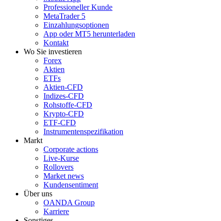
Professioneller Kunde
MetaTrader 5
Einzahlungsoptionen
App oder MT5 herunterladen
Kontakt
Wo Sie investieren
Forex
Aktien
ETFs
Aktien-CFD
Indizes-CFD
Rohstoffe-CFD
Krypto-CFD
ETF-CFD
Instrumentenspezifikation
Markt
Corporate actions
Live-Kurse
Rollovers
Market news
Kundensentiment
Über uns
OANDA Group
Karriere
Sonstiges