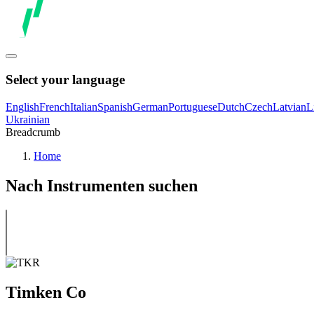
Select your language
English
French
Italian
Spanish
German
Portuguese
Dutch
Czech
Latvian
L
Ukrainian
Breadcrumb
Home
Nach Instrumenten suchen
Timken Co