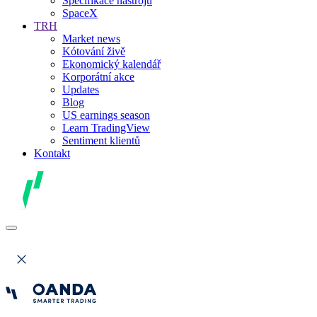
Specifikace nástrojů
SpaceX
TRH
Market news
Kótování živě
Ekonomický kalendář
Korporátní akce
Updates
Blog
US earnings season
Learn TradingView
Sentiment klientů
Kontakt