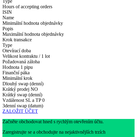
Type
Hours of accepting orders
ISIN
Name
Minimální hodnota objednávky
Popis
Maximální hodnota objednávky
Krok transakce
Type
Otevírací doba
Velikost kontraktu / 1 lot
Požadovaná záloha
Hodnota 1 pipu
Finanční páka
Minimální krok
Dlouhý swap (denní)
Krátký prodej
NO
Krátký swap (denní)
Vzdálenost SL a TP
0
3denní swap (datum)
ZALOŽIT ÚČET
Začněte obchodovat hned s rychlým otevřením účtu.
Zaregistrujte se a obchodujte na nejaktivnějších trzích