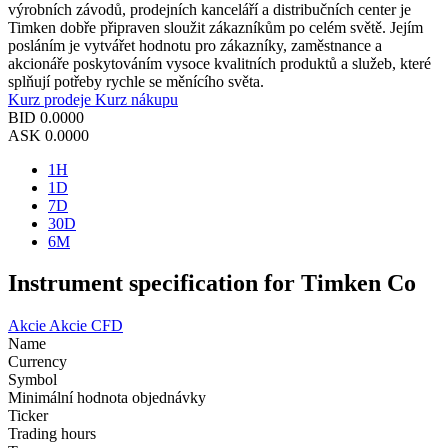
výrobních závodů, prodejních kanceláří a distribučních center je
Timken dobře připraven sloužit zákazníkům po celém světě. Jejím
posláním je vytvářet hodnotu pro zákazníky, zaměstnance a
akcionáře poskytováním vysoce kvalitních produktů a služeb, které
splňují potřeby rychle se měnícího světa.
Kurz prodeje
Kurz nákupu
BID
0.0000
ASK
0.0000
1H
1D
7D
30D
6M
Instrument specification for Timken Co
Akcie
Akcie CFD
Name
Currency
Symbol
Minimální hodnota objednávky
Ticker
Trading hours