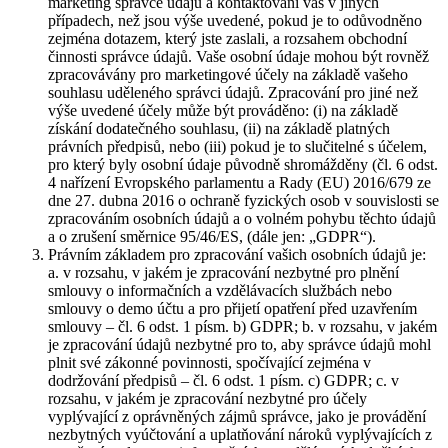
marketing správce údajů a kontaktování vás v jiných
případech, než jsou výše uvedené, pokud je to odůvodněno
zejména dotazem, který jste zaslali, a rozsahem obchodní
činnosti správce údajů. Vaše osobní údaje mohou být rovněž
zpracovávány pro marketingové účely na základě vašeho
souhlasu uděleného správci údajů. Zpracování pro jiné než
výše uvedené účely může být prováděno: (i) na základě
získání dodatečného souhlasu, (ii) na základě platných
právních předpisů, nebo (iii) pokud je to slučitelné s účelem,
pro který byly osobní údaje původně shromážděny (čl. 6 odst.
4 nařízení Evropského parlamentu a Rady (EU) 2016/679 ze
dne 27. dubna 2016 o ochraně fyzických osob v souvislosti se
zpracováním osobních údajů a o volném pohybu těchto údajů
a o zrušení směrnice 95/46/ES, (dále jen: „GDPR“).
Právním základem pro zpracování vašich osobních údajů je:
a. v rozsahu, v jakém je zpracování nezbytné pro plnění
smlouvy o informačních a vzdělávacích službách nebo
smlouvy o demo účtu a pro přijetí opatření před uzavřením
smlouvy – čl. 6 odst. 1 písm. b) GDPR; b. v rozsahu, v jakém
je zpracování údajů nezbytné pro to, aby správce údajů mohl
plnit své zákonné povinnosti, spočívající zejména v
dodržování předpisů – čl. 6 odst. 1 písm. c) GDPR; c. v
rozsahu, v jakém je zpracování nezbytné pro účely
vyplývající z oprávněných zájmů správce, jako je provádění
nezbytných vyúčtování a uplatňování nároků vyplývajících z