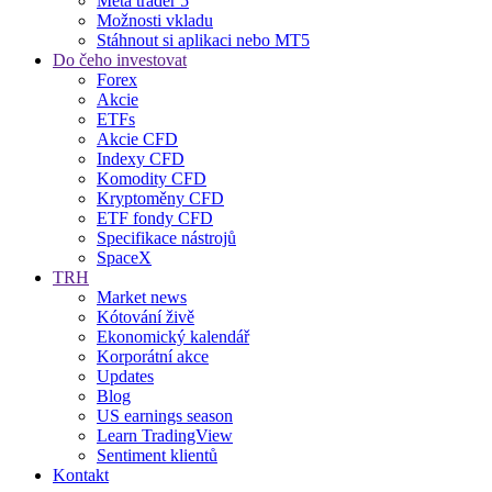
Meta trader 5
Možnosti vkladu
Stáhnout si aplikaci nebo MT5
Do čeho investovat
Forex
Akcie
ETFs
Akcie CFD
Indexy CFD
Komodity CFD
Kryptoměny CFD
ETF fondy CFD
Specifikace nástrojů
SpaceX
TRH
Market news
Kótování živě
Ekonomický kalendář
Korporátní akce
Updates
Blog
US earnings season
Learn TradingView
Sentiment klientů
Kontakt