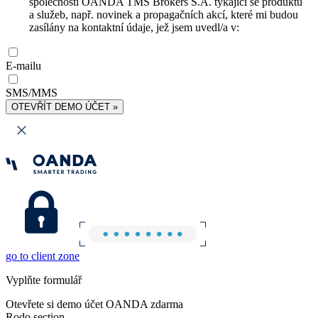
společnosti OANDA TMS Brokers S.A. týkající se produktů
a služeb, např. novinek a propagačních akcí, které mi budou
zasílány na kontaktní údaje, jež jsem uvedl/a v:
E-mailu
SMS/MMS
OTEVŘÍT DEMO ÚČET »
go to client zone
Vyplňte formulář
Otevřete si demo účet OANDA zdarma
Rodo section