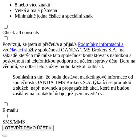
8 nebo více znaků
Velká a malá písmena
Minimálně jedna číslice a speciální znak
Check all consents
Potvrzuji, že jsem si přečetl/a a přijal/a
Podmínky informační a
vzdělávací
služby společnosti OANDA TMS Brokers S.A., na
základě kterých mě může tato společnost kontaktovat s nabídkou a
poskytnout mi telefonickou podporu za účelem správy účtu. Beru na
vědomí, že odběr této služby mohu kdykoli odhlásit.
Souhlasím s tím, že budu dostávat marketingové informace od
společnosti OANDA TMS Brokers S.A. týkající se produktů
a služeb, např. novinek a propagačních akcí, které mi budou
zasílány na kontaktní údaje, jež jsem uvedl/a v:
E-mailu
SMS/MMS
OTEVŘÍT DEMO ÚČET »