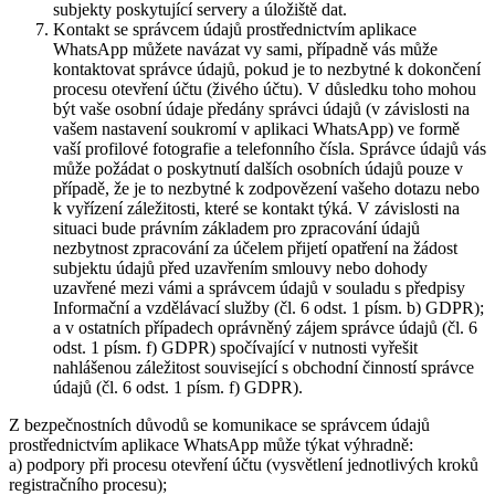
subjekty poskytující servery a úložiště dat.
Kontakt se správcem údajů prostřednictvím aplikace
WhatsApp můžete navázat vy sami, případně vás může
kontaktovat správce údajů, pokud je to nezbytné k dokončení
procesu otevření účtu (živého účtu). V důsledku toho mohou
být vaše osobní údaje předány správci údajů (v závislosti na
vašem nastavení soukromí v aplikaci WhatsApp) ve formě
vaší profilové fotografie a telefonního čísla. Správce údajů vás
může požádat o poskytnutí dalších osobních údajů pouze v
případě, že je to nezbytné k zodpovězení vašeho dotazu nebo
k vyřízení záležitosti, které se kontakt týká. V závislosti na
situaci bude právním základem pro zpracování údajů
nezbytnost zpracování za účelem přijetí opatření na žádost
subjektu údajů před uzavřením smlouvy nebo dohody
uzavřené mezi vámi a správcem údajů v souladu s předpisy
Informační a vzdělávací služby (čl. 6 odst. 1 písm. b) GDPR);
a v ostatních případech oprávněný zájem správce údajů (čl. 6
odst. 1 písm. f) GDPR) spočívající v nutnosti vyřešit
nahlášenou záležitost související s obchodní činností správce
údajů (čl. 6 odst. 1 písm. f) GDPR).
Z bezpečnostních důvodů se komunikace se správcem údajů
prostřednictvím aplikace WhatsApp může týkat výhradně:
a) podpory při procesu otevření účtu (vysvětlení jednotlivých kroků
registračního procesu);