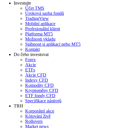
Investujte
Účet TMS
Úroková sazba fondů
TradingView
Mobilní aplikace
Profesionální klient
Platforma MT5
Možnosti vkladu
Stáhnout si aplikaci nebo MT5
Kontakt
Do čeho investovat
Forex
Akcie
ETFs
Akcie CFD
Indexy CFD
Komodity CFD
Kryptoměny CFD
ETF fondy CFD
Specifikace nástrojů
TRH
Korporátní akce
Kótování živě
Rollovers
Market news