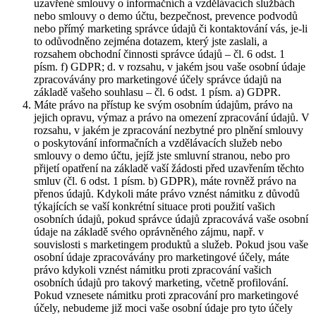
uzavřené smlouvy o informačních a vzdělávacích službách
nebo smlouvy o demo účtu, bezpečnost, prevence podvodů
nebo přímý marketing správce údajů či kontaktování vás, je-li
to odůvodněno zejména dotazem, který jste zaslali, a
rozsahem obchodní činnosti správce údajů – čl. 6 odst. 1
písm. f) GDPR; d. v rozsahu, v jakém jsou vaše osobní údaje
zpracovávány pro marketingové účely správce údajů na
základě vašeho souhlasu – čl. 6 odst. 1 písm. a) GDPR.
Máte právo na přístup ke svým osobním údajům, právo na
jejich opravu, výmaz a právo na omezení zpracování údajů. V
rozsahu, v jakém je zpracování nezbytné pro plnění smlouvy
o poskytování informačních a vzdělávacích služeb nebo
smlouvy o demo účtu, jejíž jste smluvní stranou, nebo pro
přijetí opatření na základě vaší žádosti před uzavřením těchto
smluv (čl. 6 odst. 1 písm. b) GDPR), máte rovněž právo na
přenos údajů. Kdykoli máte právo vznést námitku z důvodů
týkajících se vaší konkrétní situace proti použití vašich
osobních údajů, pokud správce údajů zpracovává vaše osobní
údaje na základě svého oprávněného zájmu, např. v
souvislosti s marketingem produktů a služeb. Pokud jsou vaše
osobní údaje zpracovávány pro marketingové účely, máte
právo kdykoli vznést námitku proti zpracování vašich
osobních údajů pro takový marketing, včetně profilování.
Pokud vznesete námitku proti zpracování pro marketingové
účely, nebudeme již moci vaše osobní údaje pro tyto účely