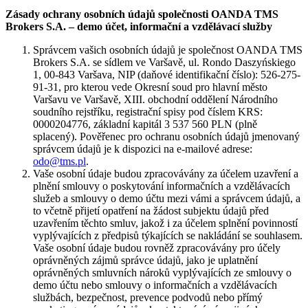
Zásady ochrany osobních údajů společnosti OANDA TMS
Brokers S.A. – demo účet, informační a vzdělávací služby
Správcem vašich osobních údajů je společnost OANDA TMS
Brokers S.A. se sídlem ve Varšavě, ul. Rondo Daszyńskiego
1, 00-843 Varšava, NIP (daňové identifikační číslo): 526-275-
91-31, pro kterou vede Okresní soud pro hlavní město
Varšavu ve Varšavě, XIII. obchodní oddělení Národního
soudního rejstříku, registrační spisy pod číslem KRS:
0000204776, základní kapitál 3 537 560 PLN (plně
splacený). Pověřenec pro ochranu osobních údajů jmenovaný
správcem údajů je k dispozici na e-mailové adrese:
odo@tms.pl
.
Vaše osobní údaje budou zpracovávány za účelem uzavření a
plnění smlouvy o poskytování informačních a vzdělávacích
služeb a smlouvy o demo účtu mezi vámi a správcem údajů, a
to včetně přijetí opatření na žádost subjektu údajů před
uzavřením těchto smluv, jakož i za účelem splnění povinností
vyplývajících z předpisů týkajících se nakládání se souhlasem.
Vaše osobní údaje budou rovněž zpracovávány pro účely
oprávněných zájmů správce údajů, jako je uplatnění
oprávněných smluvních nároků vyplývajících ze smlouvy o
demo účtu nebo smlouvy o informačních a vzdělávacích
službách, bezpečnost, prevence podvodů nebo přímý