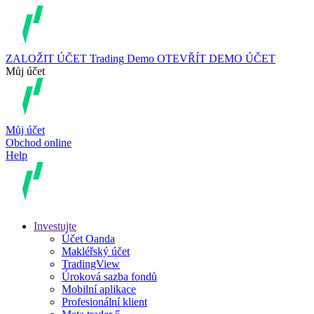
ZALOŽIT ÚČET
Trading
Demo
OTEVŘÍT DEMO ÚČET
Můj účet
Můj účet
Obchod online
Help
Investujte
Účet Oanda
Makléřský účet
TradingView
Úroková sazba fondů
Mobilní aplikace
Profesionální klient