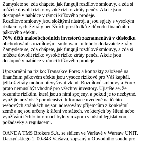
Zamyslete se, zda chápete, jak fungují rozdílové smlouvy, a zda si
můžete dovolit riziko vysoké riziko ztráty peněz. Akcie jsou
dostupné v nabídce v rámci křížového prodeje.
Rozdílové smlouvy jsou složitými nástroji a jsou spjaty s vysokým
rizikem rychlé ztráty peněžních prostředků z důvodu finančního
pákového efektu.
76% účtů maloobchodních investorů zaznamenává v důsledku
obchodování s rozdílovými smlouvami u tohoto dodavatele ztráty.
Zamyslete se, zda chápete, jak fungují rozdílové smlouvy, a zda si
můžete dovolit riziko vysoké riziko ztráty peněz. Akcie jsou
dostupné v nabídce v rámci křížového prodeje.
Upozornění na riziko: Transakce Forex a kontrakty založené na
finančním pákovém efektu jsou vysoce rizikové pro Váš kapitál,
jelikož ztráty mohou převyšovat vklad. Rozdílové smlouvy a Forex
proto nemusí být vhodné pro všechny investory. Ujistěte se, že
rozumíte rizikům, která jsou s nimi spojeny, a pokud je to nezbytné,
využijte nezávislé poradenství. Informace uvedené na těchto
webových stránkách nejsou adresovány příjemcům z konkrétní
země a nejsou určeny k šíření ve státech, ve kterých by šíření nebo
využívání těchto informací bylo v rozporu s místní legislativou,
požadavky a regulacemi.
OANDA TMS Brokers S.A. se sídlem ve Varšavě v Warsaw UNIT,
Daszyńskiego 1, 00-843 Varšava, zapsaný u Obvodního soudu pro