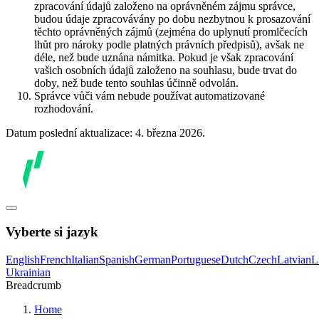
zpracování údajů založeno na oprávněném zájmu správce,
budou údaje zpracovávány po dobu nezbytnou k prosazování
těchto oprávněných zájmů (zejména do uplynutí promlčecích
lhůt pro nároky podle platných právních předpisů), avšak ne
déle, než bude uznána námitka. Pokud je však zpracování
vašich osobních údajů založeno na souhlasu, bude trvat do
doby, než bude tento souhlas účinně odvolán.
Správce vůči vám nebude používat automatizované
rozhodování.
Datum poslední aktualizace: 4. března 2026.
Vyberte si jazyk
English
French
Italian
Spanish
German
Portuguese
Dutch
Czech
Latvian
L
Ukrainian
Breadcrumb
Home