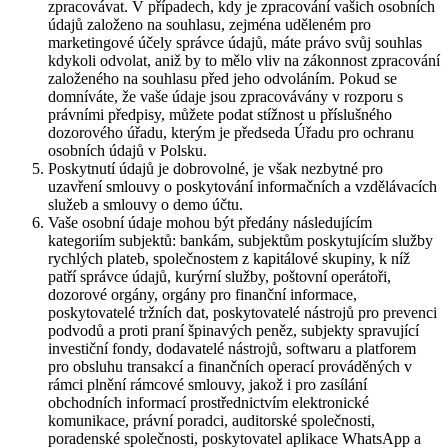
zpracovávat. V případech, kdy je zpracování vašich osobních
údajů založeno na souhlasu, zejména uděleném pro
marketingové účely správce údajů, máte právo svůj souhlas
kdykoli odvolat, aniž by to mělo vliv na zákonnost zpracování
založeného na souhlasu před jeho odvoláním. Pokud se
domníváte, že vaše údaje jsou zpracovávány v rozporu s
právními předpisy, můžete podat stížnost u příslušného
dozorového úřadu, kterým je předseda Úřadu pro ochranu
osobních údajů v Polsku.
Poskytnutí údajů je dobrovolné, je však nezbytné pro
uzavření smlouvy o poskytování informačních a vzdělávacích
služeb a smlouvy o demo účtu.
Vaše osobní údaje mohou být předány následujícím
kategoriím subjektů: bankám, subjektům poskytujícím služby
rychlých plateb, společnostem z kapitálové skupiny, k níž
patří správce údajů, kurýrní služby, poštovní operátoři,
dozorové orgány, orgány pro finanční informace,
poskytovatelé tržních dat, poskytovatelé nástrojů pro prevenci
podvodů a proti praní špinavých peněz, subjekty spravující
investiční fondy, dodavatelé nástrojů, softwaru a platforem
pro obsluhu transakcí a finančních operací prováděných v
rámci plnění rámcové smlouvy, jakož i pro zasílání
obchodních informací prostřednictvím elektronické
komunikace, právní poradci, auditorské společnosti,
poradenské společnosti, poskytovatel aplikace WhatsApp a