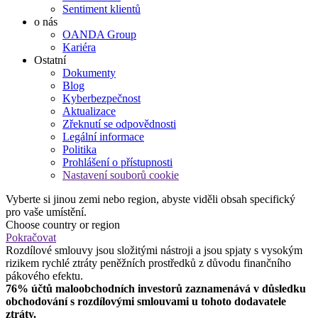
Sentiment klientů
o nás
OANDA Group
Kariéra
Ostatní
Dokumenty
Blog
Kyberbezpečnost
Aktualizace
Zřeknutí se odpovědnosti
Legální informace
Politika
Prohlášení o přístupnosti
Nastavení souborů cookie
Vyberte si jinou zemi nebo region, abyste viděli obsah specifický
pro vaše umístění.
Choose country or region
Pokračovat
Rozdílové smlouvy jsou složitými nástroji a jsou spjaty s vysokým
rizikem rychlé ztráty peněžních prostředků z důvodu finančního
pákového efektu.
76% účtů maloobchodních investorů zaznamenává v důsledku
obchodování s rozdílovými smlouvami u tohoto dodavatele
ztráty.