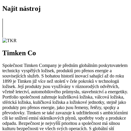
Najít nástroj
Timken Co
Společnost Timken Company je předním globálním poskytovatelem
technicky vyspělých ložisek, produktů pro přenos energie a
souvisejících služeb. S bohatou historií inovací sahající až do roku
1899 je Timken již více než století v čele pokroků v technologii
ložisek. Její produkty jsou využívány v různorodých odvětvích,
včetně letectví, automobilového průmyslu, stavebnictví a energetiky.
Portfolio společnosti zahrnuje kuželíková ložiska, válcová ložiska,
sférická ložiska, kuličková ložiska a ložiskové jednotky, stejně jako
produkty pro přenos energie, jako jsou řemeny, řetězy, spojky a
převodovky. Timken se také zavazuje k udržitelnosti s ambiciózními
cíli ke snížení emisí skleníkových plynů, spotřeby vody a produkce
odpadu. Bezpečnost je nejvyšší prioritou a společnost má silnou
kulturu bezpečnosti ve všech svých operacích. S globální sítí