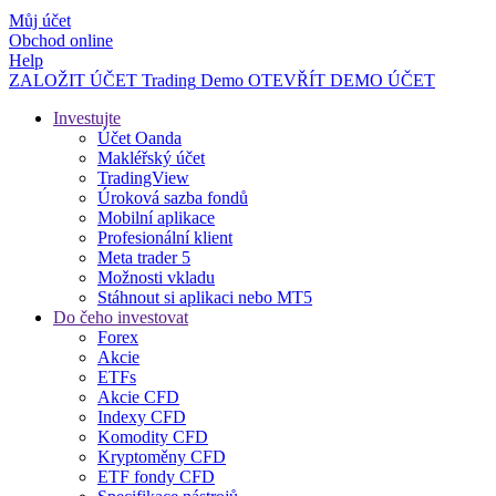
Můj účet
Obchod online
Help
ZALOŽIT ÚČET
Trading
Demo
OTEVŘÍT DEMO ÚČET
Investujte
Účet Oanda
Makléřský účet
TradingView
Úroková sazba fondů
Mobilní aplikace
Profesionální klient
Meta trader 5
Možnosti vkladu
Stáhnout si aplikaci nebo MT5
Do čeho investovat
Forex
Akcie
ETFs
Akcie CFD
Indexy CFD
Komodity CFD
Kryptoměny CFD
ETF fondy CFD