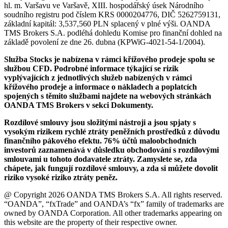
hl. m. Varšavu ve Varšavě, XIII. hospodářský úsek Národního
soudního registru pod číslem KRS 0000204776, DIČ 5262759131,
základní kapitál: 3,537,560 PLN splacený v plné výši. OANDA
TMS Brokers S.A. podléhá dohledu Komise pro finanční dohled na
základě povolení ze dne 26. dubna (KPWiG-4021-54-1/2004).
Služba Stocks je nabízena v rámci křížového prodeje spolu se
službou CFD. Podrobné informace týkající se rizik
vyplývajících z jednotlivých služeb nabízených v rámci
křížového prodeje a informace o nákladech a poplatcích
spojených s těmito službami najdete na webových stránkách
OANDA TMS Brokers v sekci Dokumenty.
Rozdílové smlouvy jsou složitými nástroji a jsou spjaty s
vysokým rizikem rychlé ztráty peněžních prostředků z důvodu
finančního pákového efektu. 76% účtů maloobchodních
investorů zaznamenává v důsledku obchodování s rozdílovými
smlouvami u tohoto dodavatele ztráty. Zamyslete se, zda
chápete, jak fungují rozdílové smlouvy, a zda si můžete dovolit
riziko vysoké riziko ztráty peněz.
@ Copyright 2026 OANDA TMS Brokers S.A. All rights reserved.
“OANDA”, “fxTrade” and OANDA’s “fx” family of trademarks are
owned by OANDA Corporation. All other trademarks appearing on
this website are the property of their respective owner.