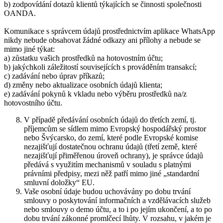
b) zodpovídání dotazů klientů týkajících se činnosti společnosti
OANDA.
Komunikace s správcem údajů prostřednictvím aplikace WhatsApp
nikdy nebude obsahovat žádné odkazy ani přílohy a nebude se
mimo jiné týkat:
a) zůstatku vašich prostředků na hotovostním účtu;
b) jakýchkoli záležitostí souvisejících s prováděním transakcí;
c) zadávání nebo úprav příkazů;
d) změny nebo aktualizace osobních údajů klienta;
e) zadávání pokynů k vkladu nebo výběru prostředků na/z
hotovostního účtu.
V případě předávání osobních údajů do třetích zemí, tj.
příjemcům se sídlem mimo Evropský hospodářský prostor
nebo Švýcarsko, do zemí, které podle Evropské komise
nezajišťují dostatečnou ochranu údajů (třetí země, které
nezajišťují přiměřenou úroveň ochrany), je správce údajů
předává s využitím mechanismů v souladu s platnými
právními předpisy, mezi něž patří mimo jiné „standardní
smluvní doložky“ EU.
Vaše osobní údaje budou uchovávány po dobu trvání
smlouvy o poskytování informačních a vzdělávacích služeb
nebo smlouvy o demo účtu, a to i po jejím ukončení, a to po
dobu trvání zákonné promlčecí lhůty. V rozsahu, v jakém je