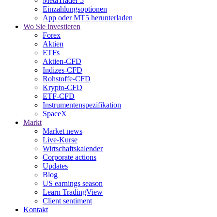
MetaTrader 5
Einzahlungsoptionen
App oder MT5 herunterladen
Wo Sie investieren
Forex
Aktien
ETFs
Aktien-CFD
Indizes-CFD
Rohstoffe-CFD
Krypto-CFD
ETF-CFD
Instrumentenspezifikation
SpaceX
Markt
Market news
Live-Kurse
Wirtschaftskalender
Corporate actions
Updates
Blog
US earnings season
Learn TradingView
Client sentiment
Kontakt