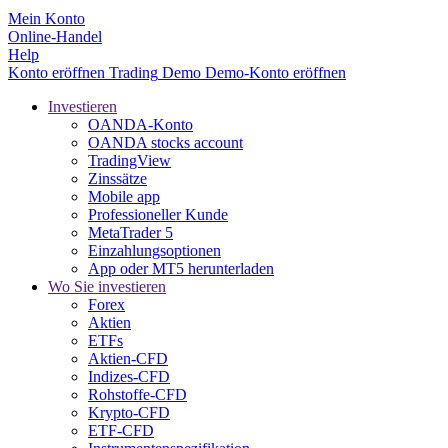
Mein Konto
Online-Handel
Help
Konto eröffnen
Trading
Demo
Demo-Konto eröffnen
Investieren
OANDA-Konto
OANDA stocks account
TradingView
Zinssätze
Mobile app
Professioneller Kunde
MetaTrader 5
Einzahlungsoptionen
App oder MT5 herunterladen
Wo Sie investieren
Forex
Aktien
ETFs
Aktien-CFD
Indizes-CFD
Rohstoffe-CFD
Krypto-CFD
ETF-CFD