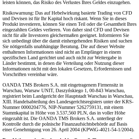
leisten können, das Risiko des Verlustes Ihres Geldes einzugehen.
Risikowarnung: Das auf Hebelwirkung basierte Trading von CFD
und Devisen ist für Ihr Kapital hoch riskant. Wenn Sie in dieses
Produkt investieren, können Sie einen Teil oder die Gesamtheit Ihres
eingezahlten Geldes verlieren. Von daher sind CFD und Devisen
nicht für alle Investoren gleichermaßen geeignet. Informieren Sie
sich unbedingt über die damit einhergehenden Risiken und suchen
Sie nötigenfalls unabhängige Beratung. Die auf dieser Website
enthaltenen Informationen sind nicht an Empfänger in einem
spezifischen Land gerichtet und auch nicht zur Weitergabe in
Länder bestimmt, in denen die Verteilung oder Nutzung dieser
Informationen nicht mit den lokalen Gesetzen, Erfordernissen und
Vorschriften vereinbar wäre.
OANDA TMS Brokers S.A. mit eingetragenem Firmensitz in
Warschau, Warsaw UNIT, Daszyńskiego 1, 00-843 Warschau,
registriert beim Landgericht der Hauptstadt Warschau in Warschau,
XIII. Handelsabteilung des Landesgerichtsregisters unter der KRS-
Nummer 0000204776, NIP-Nummer 5262759131, mit einem
Stammkapital in Höhe von 3.537,560 PLN, das in voller Höhe
eingezahlt ist. Die OANDA TMS Brokers S.A. unterliegt der
Kontrolle durch die polnische Finanzaufsichtsbehörde auf Basis
einer Genehmigung von 26. April 2004 (KPWiG-4021-54-1/2004).