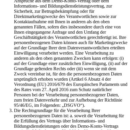
Ansprüche aus dem Demo-Konto-Vertrag oder dem
Informations- und Bildungsdienstleistungsvertrag, zur
Sicherheit, zur Betrugsbekämpfung oder für
Direktmarketingzwecke des Verantwortlichen sowie zur
Kontaktaufnahme mit Ihnen in anderen als den oben
genannten Fällen, sofern dies insbesondere durch eine von
Ihnen eingegangene Anfrage und den Umfang der
Geschäftstätigkeit des Verantwortlichen gerechtfertigt ist. Ihre
personenbezogenen Daten können auch für Marketingzwecke
auf der Grundlage Ihrer dem Datenverantwortlichen erteilten
Einwilligung verarbeitet werden. Eine Verarbeitung zu
anderen als den oben genannten Zwecken kann erfolgen: (i)
auf der Grundlage einer zusätzlichen Einwilligung, (ii) auf der
Grundlage geltenden Rechts oder (iii) wenn sie mit dem
Zweck vereinbar ist, für den die personenbezogenen Daten
ursprünglich erhoben wurden (Artikel 6 Absatz 4 der
Verordnung (EU) 2016/679 des Europäischen Parlaments und
des Rates vom 27. April 2016 zum Schutz natürlicher
Personen bei der Verarbeitung personenbezogener Daten,
zum freien Datenverkehr und zur Aufhebung der Richtlinie
95/46/EG, im Folgenden: „DSGVO“).
Die Rechtsgrundlage für die Verarbeitung Ihrer
personenbezogenen Daten ist: a. soweit die Verarbeitung für
die Erfüllung des Vertrags über Informations- und
Bildungsdienstleistungen oder des Demo-Konto-Vertrags