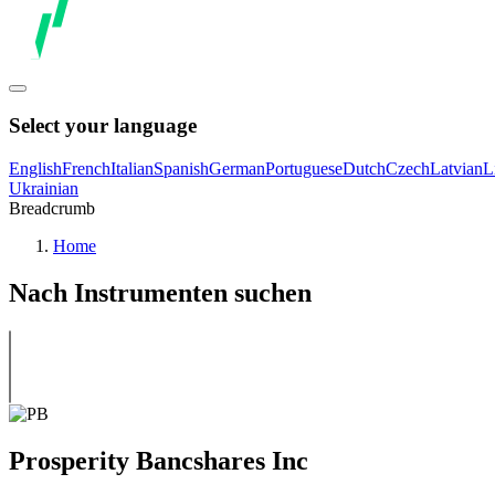
Select your language
English
French
Italian
Spanish
German
Portuguese
Dutch
Czech
Latvian
L
Ukrainian
Breadcrumb
Home
Nach Instrumenten suchen
Prosperity Bancshares Inc