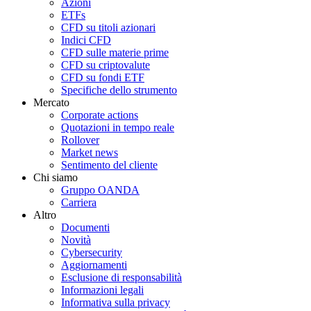
Azioni
ETFs
CFD su titoli azionari
Indici CFD
CFD sulle materie prime
CFD su criptovalute
CFD su fondi ETF
Specifiche dello strumento
Mercato
Corporate actions
Quotazioni in tempo reale
Rollover
Market news
Sentimento del cliente
Chi siamo
Gruppo OANDA
Carriera
Altro
Documenti
Novità
Cybersecurity
Aggiornamenti
Esclusione di responsabilità
Informazioni legali
Informativa sulla privacy