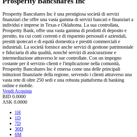
Prosperity Bancshares Inc
Prosperity Bancshares Inc è una prestigiosa società di servizi
finanziari che offre una vasta gamma di servizi bancari e finanziari a
individui e imprese in Texas e Oklahoma. La sua controllata,
Prosperity Bank, offre una vasta gamma di prodotti di deposito e
prestito, tra cui conti correnti e di risparmio personali e aziendali,
prestiti ipotecari e di equità domestica e prestiti commerciali e
industriali. La società fornisce anche servizi di gestione patrimoniale
e fiduciaria di alta qualità, nonché servizi di assicurazione e
intermediazione attraverso le sue controllate. Con un impegno
costante per il servizio clienti e l'implicazione nella comunità,
Prosperity Bancshares Inc è emersa come una delle principali
istituzioni finanziarie della regione, servendo i clienti attraverso una
vasta rete di oltre 250 sedi e una robusta piattaforma di banking
online e mobile.
Vendi
Acquista
BID
0.0000
ASK
0.0000
1H
1D
7D
30D
6M