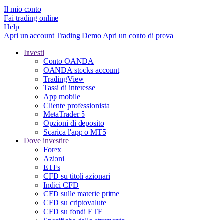
Il mio conto
Fai trading online
Help
Apri un account
Trading
Demo
Apri un conto di prova
Investi
Conto OANDA
OANDA stocks account
TradingView
Tassi di interesse
App mobile
Cliente professionista
MetaTrader 5
Opzioni di deposito
Scarica l'app o MT5
Dove investire
Forex
Azioni
ETFs
CFD su titoli azionari
Indici CFD
CFD sulle materie prime
CFD su criptovalute
CFD su fondi ETF