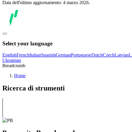
Data dell'ultimo aggiornamento: 4 marzo 2026.
Select your language
English
French
Italian
Spanish
German
Portuguese
Dutch
Czech
Latvian
L
Ukrainian
Breadcrumb
Home
Ricerca di strumenti