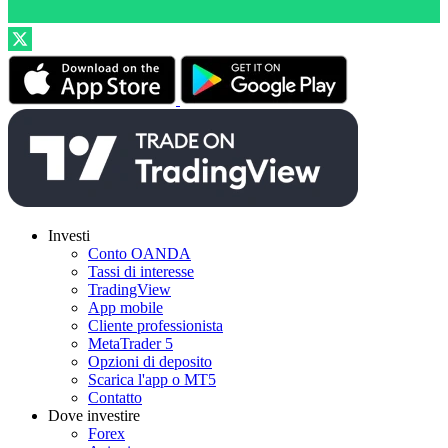
Investi
Conto OANDA
Tassi di interesse
TradingView
App mobile
Cliente professionista
MetaTrader 5
Opzioni di deposito
Scarica l'app o MT5
Contatto
Dove investire
Forex