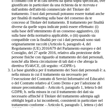
il contatto con te in casi diversi da quelli sopra specificati, ove
giustificato in particolare da una richiesta da te ricevuta e
dall'ambito dell'attività commerciale del Titolare del
trattamento. I tuoi dati personali potranno essere trattati anche
per finalità di marketing sulla base del consenso da te
concesso al Titolare del trattamento. Il trattamento per finalità
diverse da quelle sopra indicate potrà essere effettuato: (i)
sulla base dell’ottenimento di un consenso aggiuntivo, (ii)
sulla base della normativa applicabile, o (iii) quando sia
compatibile con la finalità per cui i dati personali sono stati
originariamente raccolti (Articolo 6, paragrafo 4, del
Regolamento (UE) 2016/679 del Parlamento europeo e del
Consiglio, del 27 aprile 2016, relativo alla protezione delle
persone fisiche con riguardo al trattamento dei dati personali,
nonché alla libera circolazione di tali dati e che abroga la
direttiva 95/46/CE, (di seguito: «GDPR»).
La base giuridica per il trattamento dei Suoi dati personali è: a.
nella misura in cui il trattamento sia necessario per
l’esecuzione del Contratto di Servizi Informativi ed Educativi
o del Contratto relativo al Conto Demo e per l’adozione di
misure precontrattuali – Articolo 6, paragrafo 1, lettera b del
GDPR; b. nella misura in cui il trattamento dei dati sia
necessario affinché il Titolare del trattamento adempia agli
obblighi legali a lui incombenti, consistenti in particolare nel
trattamento conforme – Articolo 6, paragrafo 1, lettera c) del