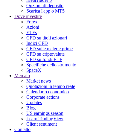
MetaTrader 5
Opzioni di deposito
Scarica l'app o MT5
Dove investire
Forex
Azioni
ETFs
CFD su titoli azionari
Indici CFD
CFD sulle materie prime
CFD su criptovalute
CFD su fondi ETF
Specifiche dello strumento
SpaceX
Mercato
Market news
Quotazioni in tempo reale
Calendario economico
Corporate actions
Updates
Blog
US earnings season
Learn TradingView
Client sentiment
Contatto