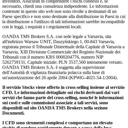
investitori. Assicurati di comprendere i rischi connessi e, se
necessario, chiedi una consulenza indipendente. Le informazioni
contenute in questo sito web non sono rivolte a destinatari di un
Paese specifico e non sono destinate alla distribuzione in Paesi in cui
la distribuzione o l'utilizzo di tali informazioni sarebbe incompatibile
con le leggi, i requisiti e i regolamenti locali.
OANDA TMS Brokers S.A. con sede legale a Varsavia, sita
all'indirizzo Warsaw UNIT, Daszyńskiego 1, 00-843 Varsavia,
registrata presso il Tribunale Distrettuale della Capitale di Varsavia a
Varsavia, XIII Divisione Commerciale del Registro Nazionale dei
Tribunali con il numero KRS 0000204776, numero NIP
5262759131, Capitale iniziale: PLN 3537,560 interamente versato.
OANDA TMS Brokers S.A. è soggetta alla supervisione
dell'Autorità di vigilanza finanziaria polacca sulla base di
un'autorizzazione del 26 aprile 2004 (KPWiG-4021-54-1/2004).
Il servizio Stocks viene offerto in cross-selling insieme al servizio
CFD. Le informazioni dettagliate sui rischi derivanti dai vari
servizi che fanno parte del cross-selling, nonché le informazioni
sui costi e sulle commissioni associate a tali servizi, sono
disponibili sul sito OANDA TMS Brokers nella sezione
Documenti.
I CFD sono strumenti complessi e comportano un elevato
rischio di perdere rapidamente denaro a causa della leva