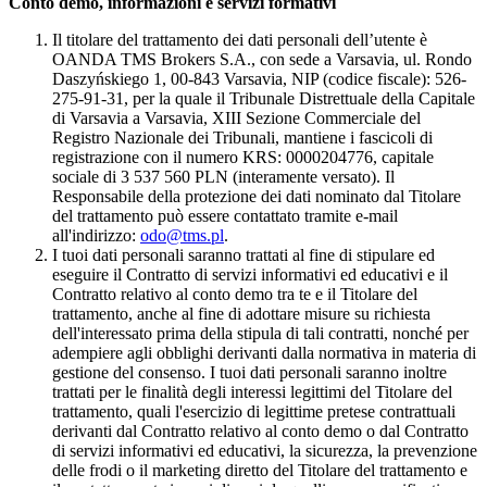
Conto demo, informazioni e servizi formativi
Il titolare del trattamento dei dati personali dell’utente è
OANDA TMS Brokers S.A., con sede a Varsavia, ul. Rondo
Daszyńskiego 1, 00-843 Varsavia, NIP (codice fiscale): 526-
275-91-31, per la quale il Tribunale Distrettuale della Capitale
di Varsavia a Varsavia, XIII Sezione Commerciale del
Registro Nazionale dei Tribunali, mantiene i fascicoli di
registrazione con il numero KRS: 0000204776, capitale
sociale di 3 537 560 PLN (interamente versato). Il
Responsabile della protezione dei dati nominato dal Titolare
del trattamento può essere contattato tramite e-mail
all'indirizzo:
odo@tms.pl
.
I tuoi dati personali saranno trattati al fine di stipulare ed
eseguire il Contratto di servizi informativi ed educativi e il
Contratto relativo al conto demo tra te e il Titolare del
trattamento, anche al fine di adottare misure su richiesta
dell'interessato prima della stipula di tali contratti, nonché per
adempiere agli obblighi derivanti dalla normativa in materia di
gestione del consenso. I tuoi dati personali saranno inoltre
trattati per le finalità degli interessi legittimi del Titolare del
trattamento, quali l'esercizio di legittime pretese contrattuali
derivanti dal Contratto relativo al conto demo o dal Contratto
di servizi informativi ed educativi, la sicurezza, la prevenzione
delle frodi o il marketing diretto del Titolare del trattamento e