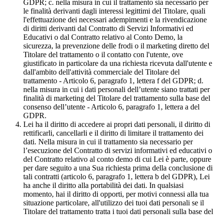
GDPR; c. nella misura in cui il trattamento sia necessario per
le finalità derivanti dagli interessi legittimi del Titolare, quali
l'effettuazione dei necessari adempimenti e la rivendicazione
di diritti derivanti dal Contratto di Servizi Informativi ed
Educativi o dal Contratto relativo al Conto Demo, la
sicurezza, la prevenzione delle frodi o il marketing diretto del
Titolare del trattamento o il contatto con l'utente, ove
giustificato in particolare da una richiesta ricevuta dall'utente e
dall'ambito dell'attività commerciale del Titolare del
trattamento - Articolo 6, paragrafo 1, lettera f del GDPR; d.
nella misura in cui i dati personali dell’utente siano trattati per
finalità di marketing del Titolare del trattamento sulla base del
consenso dell’utente - Articolo 6, paragrafo 1, lettera a del
GDPR.
Lei ha il diritto di accedere ai propri dati personali, il diritto di
rettificarli, cancellarli e il diritto di limitare il trattamento dei
dati. Nella misura in cui il trattamento sia necessario per
l’esecuzione del Contratto di servizi informativi ed educativi o
del Contratto relativo al conto demo di cui Lei è parte, oppure
per dare seguito a una Sua richiesta prima della conclusione di
tali contratti (articolo 6, paragrafo 1, lettera b del GDPR), Lei
ha anche il diritto alla portabilità dei dati. In qualsiasi
momento, hai il diritto di opporti, per motivi connessi alla tua
situazione particolare, all'utilizzo dei tuoi dati personali se il
Titolare del trattamento tratta i tuoi dati personali sulla base del