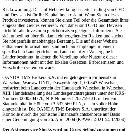
Risikowarnung: Das auf Hebelwirkung basierte Trading von CFD
und Devisen ist für Ihr Kapital hoch riskant. Wenn Sie in dieses
Produkt investieren, können Sie einen Teil oder die Gesamtheit Ihres
eingezahlten Geldes verlieren. Von daher sind CFD und Devisen
nicht für alle Investoren gleichermaßen geeignet. Informieren Sie
sich unbedingt über die damit einhergehenden Risiken und suchen
Sie nötigenfalls unabhängige Beratung. Die auf dieser Website
enthaltenen Informationen sind nicht an Empfänger in einem
spezifischen Land gerichtet und auch nicht zur Weitergabe in
Länder bestimmt, in denen die Verteilung oder Nutzung dieser
Informationen nicht mit den lokalen Gesetzen, Erfordernissen und
Vorschriften vereinbar wäre.
OANDA TMS Brokers S.A. mit eingetragenem Firmensitz in
Warschau, Warsaw UNIT, Daszyńskiego 1, 00-843 Warschau,
registriert beim Landgericht der Hauptstadt Warschau in Warschau,
XIII. Handelsabteilung des Landesgerichtsregisters unter der KRS-
Nummer 0000204776, NIP-Nummer 5262759131, mit einem
Stammkapital in Höhe von 3.537,560 PLN, das in voller Höhe
eingezahlt ist. Die OANDA TMS Brokers S.A. unterliegt der
Kontrolle durch die polnische Finanzaufsichtsbehörde auf Basis
einer Genehmigung von 26. April 2004 (KPWiG-4021-54-1/2004).
Der Aktienservice Stocks wird im Cross-Selling zusammen mit