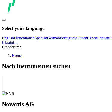
Select your language
English
French
Italian
Spanish
German
Portuguese
Dutch
Czech
Latvian
L
Ukrainian
Breadcrumb
Home
Nach Instrumenten suchen
Novartis AG