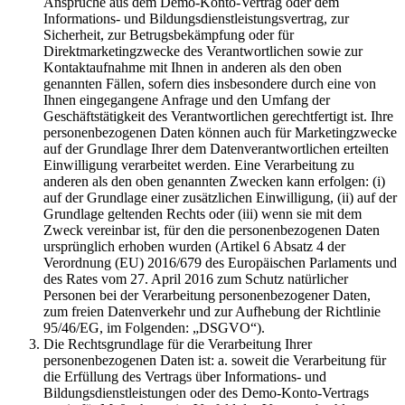
Ansprüche aus dem Demo-Konto-Vertrag oder dem
Informations- und Bildungsdienstleistungsvertrag, zur
Sicherheit, zur Betrugsbekämpfung oder für
Direktmarketingzwecke des Verantwortlichen sowie zur
Kontaktaufnahme mit Ihnen in anderen als den oben
genannten Fällen, sofern dies insbesondere durch eine von
Ihnen eingegangene Anfrage und den Umfang der
Geschäftstätigkeit des Verantwortlichen gerechtfertigt ist. Ihre
personenbezogenen Daten können auch für Marketingzwecke
auf der Grundlage Ihrer dem Datenverantwortlichen erteilten
Einwilligung verarbeitet werden. Eine Verarbeitung zu
anderen als den oben genannten Zwecken kann erfolgen: (i)
auf der Grundlage einer zusätzlichen Einwilligung, (ii) auf der
Grundlage geltenden Rechts oder (iii) wenn sie mit dem
Zweck vereinbar ist, für den die personenbezogenen Daten
ursprünglich erhoben wurden (Artikel 6 Absatz 4 der
Verordnung (EU) 2016/679 des Europäischen Parlaments und
des Rates vom 27. April 2016 zum Schutz natürlicher
Personen bei der Verarbeitung personenbezogener Daten,
zum freien Datenverkehr und zur Aufhebung der Richtlinie
95/46/EG, im Folgenden: „DSGVO“).
Die Rechtsgrundlage für die Verarbeitung Ihrer
personenbezogenen Daten ist: a. soweit die Verarbeitung für
die Erfüllung des Vertrags über Informations- und
Bildungsdienstleistungen oder des Demo-Konto-Vertrags