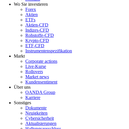
Wo Sie investieren
Forex
Aktien
ETFs
Aktien-CFD
Indizes-CFD
Rohstoffe-CFD
Krypto-CFD
ETF-CFD
Instrumentenspezifikation
Markt
Corporate actions
Live-Kurse
Rollovers
Market news
Kundensentiment
Über uns
OANDA Group
Karriere
Sonstiges
Dokumente
Neuigkeiten
Cybersicherheit
Aktualisierungen
Haftungsausschluss