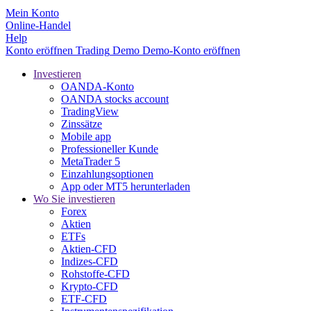
Mein Konto
Online-Handel
Help
Konto eröffnen
Trading
Demo
Demo-Konto eröffnen
Investieren
OANDA-Konto
OANDA stocks account
TradingView
Zinssätze
Mobile app
Professioneller Kunde
MetaTrader 5
Einzahlungsoptionen
App oder MT5 herunterladen
Wo Sie investieren
Forex
Aktien
ETFs
Aktien-CFD
Indizes-CFD
Rohstoffe-CFD
Krypto-CFD
ETF-CFD