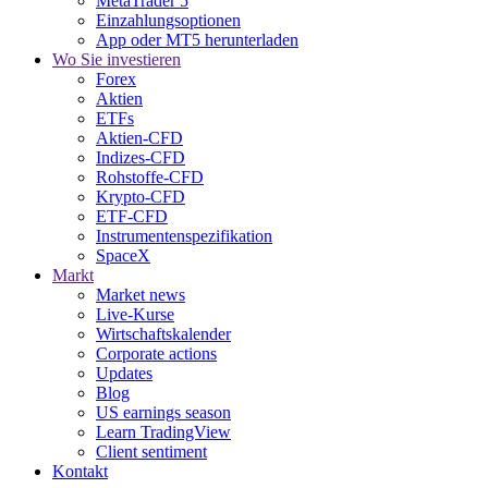
MetaTrader 5
Einzahlungsoptionen
App oder MT5 herunterladen
Wo Sie investieren
Forex
Aktien
ETFs
Aktien-CFD
Indizes-CFD
Rohstoffe-CFD
Krypto-CFD
ETF-CFD
Instrumentenspezifikation
SpaceX
Markt
Market news
Live-Kurse
Wirtschaftskalender
Corporate actions
Updates
Blog
US earnings season
Learn TradingView
Client sentiment
Kontakt