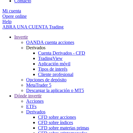
Contacto
Mi cuenta
Opere online
Help
ABRA UNA CUENTA
Trading
Invertir
OANDA cuenta acciones
Derivados
Cuenta Derivados - CFD
TradingView
Aplicación móvil
Tipos de interés
Cliente profesional
Opciones de depósito
MetaTrader 5
Descargar la aplicación o MT5
Dónde invertir
Acciones
ETFs
Derivados
CFD sobre acciones
CFD sobre índices
CFD sobre materias primas