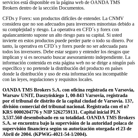
servicios está disponible en la página web de OANDA TMS
Brokers dentro de la sección Documentos.
CFDs y Forex: son productos difíciles de entender. La CNMV
considera que no son adecuados para inversores minoristas debido a
su complejidad y riesgo. La operativa en CFD´s y forex con
apalancamiento supone un alto riesgo para su capital. Si usted
invierte en estos productos puede perder parte o todo su dinero. Por
tanto, la operativa en CFD´s y forex puede no ser adecuada para
todos los inversores. Debe estar seguro y entender los riesgos que
implican y si es necesario buscar asesoramiento independiente. La
información contenida en esta página web no se dirige a ningún país
específico y no pretende la distribución del producto en países
donde la distribución y uso de esta información sea incompatible
con las leyes, regulaciones y requisitos locales.
OANDA TMS Brokers S.A. con oficina registrada en Varsovia,
Warsaw UNIT, Daszyńskiego 1, 00-843 Varsovia, registrada
por el tribunal de distrito de la capital ciudad de Varsovia. 13?,
división comercial del tribunal nacional. Registrada con el n?
KRS 0000204776 y NIP 5262759131. Capital inicial PLN
3,537.560 desembolsado en su totalidad. OANDA TMS Brokers
S.A. se encuentra bajo la supervisión de la autoridad polaca de
supervisión financiera según su autorización otorgada el 23 de
Abril de 2004. (KPWiG-4021-54-1/2004).