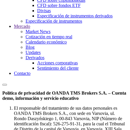
CFD sobre criptomonedas
CFD sobre fondos ETF
Divisas
Especificación de instrumentos derivados
Especificación de instrumentos
Mercado
Market News
Cotización en tiempo real
Calendario económico
Blog
Updates
Derivados
Acciones corporativas
Sentimiento del cliente
Contacto
Política de privacidad de OANDA TMS Brokers S.A. – Cuenta
demo, información y servicio educativo
El responsable del tratamiento de sus datos personales es
OANDA TMS Brokers S.A., con sede en Varsovia, ul.
Rondo Daszyńskiego 1, 00-843 Varsovia, NIP (Número de
identificación fiscal): 526-275-91-31, para la cual el Tribunal
de Distrito de la capital de Varsovia, en Varsovia, XIII Sala