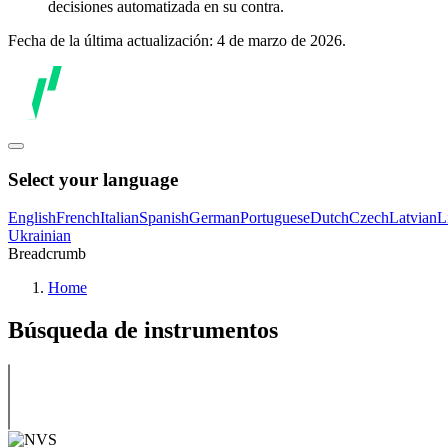
decisiones automatizada en su contra.
Fecha de la última actualización: 4 de marzo de 2026.
Select your language
English
French
Italian
Spanish
German
Portuguese
Dutch
Czech
Latvian
L
Ukrainian
Breadcrumb
Home
Búsqueda de instrumentos