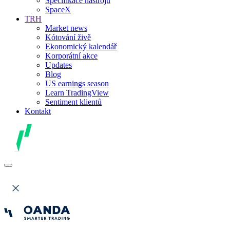
Specifikace nástrojů
SpaceX
TRH
Market news
Kótování živě
Ekonomický kalendář
Korporátní akce
Updates
Blog
US earnings season
Learn TradingView
Sentiment klientů
Kontakt