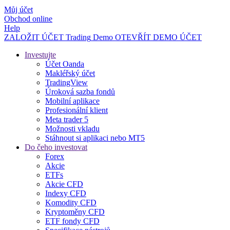
Můj účet
Obchod online
Help
ZALOŽIT ÚČET
Trading
Demo
OTEVŘÍT DEMO ÚČET
Investujte
Účet Oanda
Makléřský účet
TradingView
Úroková sazba fondů
Mobilní aplikace
Profesionální klient
Meta trader 5
Možnosti vkladu
Stáhnout si aplikaci nebo MT5
Do čeho investovat
Forex
Akcie
ETFs
Akcie CFD
Indexy CFD
Komodity CFD
Kryptoměny CFD
ETF fondy CFD