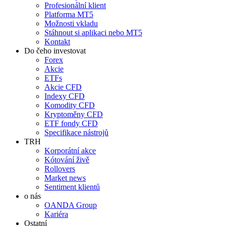
Profesionální klient
Platforma MT5
Možnosti vkladu
Stáhnout si aplikaci nebo MT5
Kontakt
Do čeho investovat
Forex
Akcie
ETFs
Akcie CFD
Indexy CFD
Komodity CFD
Kryptoměny CFD
ETF fondy CFD
Specifikace nástrojů
TRH
Korporátní akce
Kótování živě
Rollovers
Market news
Sentiment klientů
o nás
OANDA Group
Kariéra
Ostatní