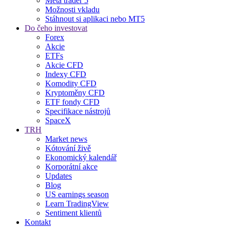
Meta trader 5
Možnosti vkladu
Stáhnout si aplikaci nebo MT5
Do čeho investovat
Forex
Akcie
ETFs
Akcie CFD
Indexy CFD
Komodity CFD
Kryptoměny CFD
ETF fondy CFD
Specifikace nástrojů
SpaceX
TRH
Market news
Kótování živě
Ekonomický kalendář
Korporátní akce
Updates
Blog
US earnings season
Learn TradingView
Sentiment klientů
Kontakt