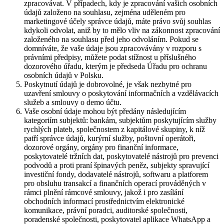
zpracovávat. V případech, kdy je zpracování vašich osobních
údajů založeno na souhlasu, zejména uděleném pro
marketingové účely správce údajů, máte právo svůj souhlas
kdykoli odvolat, aniž by to mělo vliv na zákonnost zpracování
založeného na souhlasu před jeho odvoláním. Pokud se
domníváte, že vaše údaje jsou zpracovávány v rozporu s
právními předpisy, můžete podat stížnost u příslušného
dozorového úřadu, kterým je předseda Úřadu pro ochranu
osobních údajů v Polsku.
Poskytnutí údajů je dobrovolné, je však nezbytné pro
uzavření smlouvy o poskytování informačních a vzdělávacích
služeb a smlouvy o demo účtu.
Vaše osobní údaje mohou být předány následujícím
kategoriím subjektů: bankám, subjektům poskytujícím služby
rychlých plateb, společnostem z kapitálové skupiny, k níž
patří správce údajů, kurýrní služby, poštovní operátoři,
dozorové orgány, orgány pro finanční informace,
poskytovatelé tržních dat, poskytovatelé nástrojů pro prevenci
podvodů a proti praní špinavých peněz, subjekty spravující
investiční fondy, dodavatelé nástrojů, softwaru a platforem
pro obsluhu transakcí a finančních operací prováděných v
rámci plnění rámcové smlouvy, jakož i pro zasílání
obchodních informací prostřednictvím elektronické
komunikace, právní poradci, auditorské společnosti,
poradenské společnosti, poskytovatel aplikace WhatsApp a