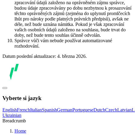
zpracování údajů založeno na oprávněném zájmu správce,
budou údaje zpracovávány po dobu nezbytnou k prosazování
těchto oprávněných zájmů (zejména do uplynutí promlčecích
lhůt pro nároky podle platných právních předpisů), avšak ne
déle, než bude uznána námitka. Pokud je však zpracování
vašich osobních údajů založeno na souhlasu, bude trvat do
doby, než bude tento souhlas účinně odvolán.
Správce vůči vám nebude používat automatizované
rozhodování.
Datum poslední aktualizace: 4. března 2026.
Vyberte si jazyk
English
French
Italian
Spanish
German
Portuguese
Dutch
Czech
Latvian
L
Ukrainian
Breadcrumb
Home