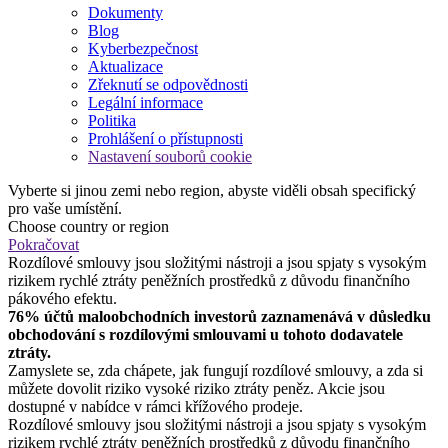
Dokumenty
Blog
Kyberbezpečnost
Aktualizace
Zřeknutí se odpovědnosti
Legální informace
Politika
Prohlášení o přístupnosti
Nastavení souborů cookie
Vyberte si jinou zemi nebo region, abyste viděli obsah specifický
pro vaše umístění.
Choose country or region
Pokračovat
Rozdílové smlouvy jsou složitými nástroji a jsou spjaty s vysokým
rizikem rychlé ztráty peněžních prostředků z důvodu finančního
pákového efektu.
76% účtů maloobchodních investorů zaznamenává v důsledku
obchodování s rozdílovými smlouvami u tohoto dodavatele
ztráty.
Zamyslete se, zda chápete, jak fungují rozdílové smlouvy, a zda si
můžete dovolit riziko vysoké riziko ztráty peněz. Akcie jsou
dostupné v nabídce v rámci křížového prodeje.
Rozdílové smlouvy jsou složitými nástroji a jsou spjaty s vysokým
rizikem rychlé ztráty peněžních prostředků z důvodu finančního