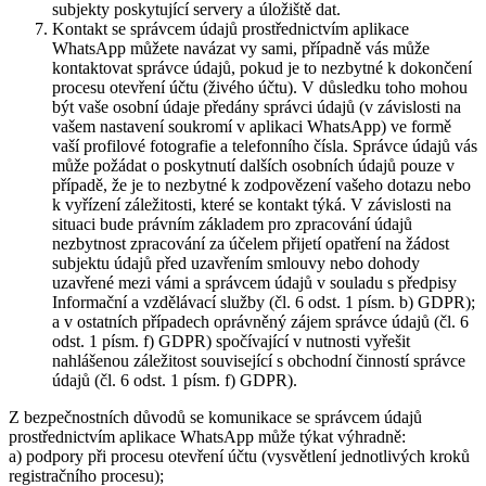
subjekty poskytující servery a úložiště dat.
Kontakt se správcem údajů prostřednictvím aplikace
WhatsApp můžete navázat vy sami, případně vás může
kontaktovat správce údajů, pokud je to nezbytné k dokončení
procesu otevření účtu (živého účtu). V důsledku toho mohou
být vaše osobní údaje předány správci údajů (v závislosti na
vašem nastavení soukromí v aplikaci WhatsApp) ve formě
vaší profilové fotografie a telefonního čísla. Správce údajů vás
může požádat o poskytnutí dalších osobních údajů pouze v
případě, že je to nezbytné k zodpovězení vašeho dotazu nebo
k vyřízení záležitosti, které se kontakt týká. V závislosti na
situaci bude právním základem pro zpracování údajů
nezbytnost zpracování za účelem přijetí opatření na žádost
subjektu údajů před uzavřením smlouvy nebo dohody
uzavřené mezi vámi a správcem údajů v souladu s předpisy
Informační a vzdělávací služby (čl. 6 odst. 1 písm. b) GDPR);
a v ostatních případech oprávněný zájem správce údajů (čl. 6
odst. 1 písm. f) GDPR) spočívající v nutnosti vyřešit
nahlášenou záležitost související s obchodní činností správce
údajů (čl. 6 odst. 1 písm. f) GDPR).
Z bezpečnostních důvodů se komunikace se správcem údajů
prostřednictvím aplikace WhatsApp může týkat výhradně:
a) podpory při procesu otevření účtu (vysvětlení jednotlivých kroků
registračního procesu);