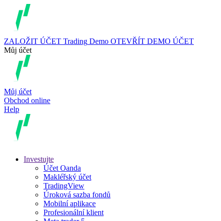
ZALOŽIT ÚČET
Trading
Demo
OTEVŘÍT DEMO ÚČET
Můj účet
Můj účet
Obchod online
Help
Investujte
Účet Oanda
Makléřský účet
TradingView
Úroková sazba fondů
Mobilní aplikace
Profesionální klient