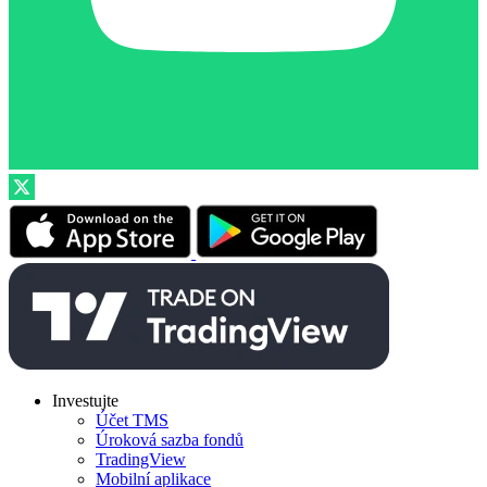
Investujte
Účet TMS
Úroková sazba fondů
TradingView
Mobilní aplikace