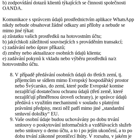
b) zodpovídání dotazů klientů týkajících se činnosti společnosti
OANDA.
Komunikace s správcem údajů prostřednictvím aplikace WhatsApp
nikdy nebude obsahovat žádné odkazy ani přílohy a nebude se
mimo jiné týkat:
a) zůstatku vašich prostředků na hotovostním účtu;
b) jakýchkoli záležitostí souvisejících s prováděním transakcí;
c) zadávání nebo úprav příkazů;
d) změny nebo aktualizace osobních údajů klienta;
e) zadávání pokynů k vkladu nebo výběru prostředků na/z
hotovostního účtu.
V případě předávání osobních údajů do třetích zemí, tj.
příjemcům se sídlem mimo Evropský hospodářský prostor
nebo Švýcarsko, do zemí, které podle Evropské komise
nezajišťují dostatečnou ochranu údajů (třetí země, které
nezajišťují přiměřenou úroveň ochrany), je správce údajů
předává s využitím mechanismů v souladu s platnými
právními předpisy, mezi něž patří mimo jiné „standardní
smluvní doložky“ EU.
Vaše osobní údaje budou uchovávány po dobu trvání
smlouvy o poskytování informačních a vzdělávacích služeb
nebo smlouvy o demo účtu, a to i po jejím ukončení, a to po
dobu trvání zákonné promlčecí lhůty. V rozsahu, v jakém je