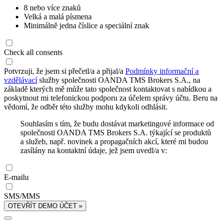
8 nebo více znaků
Velká a malá písmena
Minimálně jedna číslice a speciální znak
Check all consents
Potvrzuji, že jsem si přečetl/a a přijal/a
Podmínky informační a
vzdělávací
služby společnosti OANDA TMS Brokers S.A., na
základě kterých mě může tato společnost kontaktovat s nabídkou a
poskytnout mi telefonickou podporu za účelem správy účtu. Beru na
vědomí, že odběr této služby mohu kdykoli odhlásit.
Souhlasím s tím, že budu dostávat marketingové informace od
společnosti OANDA TMS Brokers S.A. týkající se produktů
a služeb, např. novinek a propagačních akcí, které mi budou
zasílány na kontaktní údaje, jež jsem uvedl/a v:
E-mailu
SMS/MMS
OTEVŘÍT DEMO ÚČET »