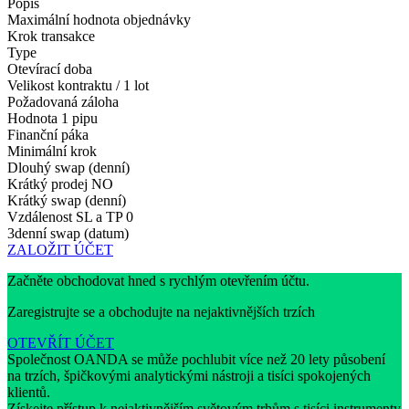
Popis
Maximální hodnota objednávky
Krok transakce
Type
Otevírací doba
Velikost kontraktu / 1 lot
Požadovaná záloha
Hodnota 1 pipu
Finanční páka
Minimální krok
Dlouhý swap (denní)
Krátký prodej
NO
Krátký swap (denní)
Vzdálenost SL a TP
0
3denní swap (datum)
ZALOŽIT ÚČET
Začněte obchodovat hned s rychlým otevřením účtu.
Zaregistrujte se a obchodujte na nejaktivnějších trzích
OTEVŘÍT ÚČET
Společnost OANDA se může pochlubit více než 20 lety působení
na trzích, špičkovými analytickými nástroji a tisíci spokojených
klientů.
Získejte přístup k nejaktivnějším světovým trhům s tisíci instrumenty