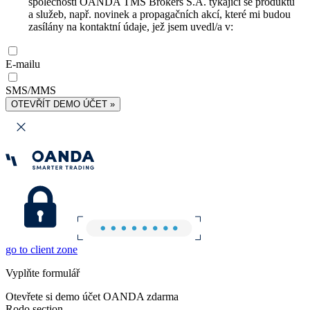
společnosti OANDA TMS Brokers S.A. týkající se produktů
a služeb, např. novinek a propagačních akcí, které mi budou
zasílány na kontaktní údaje, jež jsem uvedl/a v:
E-mailu
SMS/MMS
OTEVŘÍT DEMO ÚČET »
go to client zone
Vyplňte formulář
Otevřete si demo účet OANDA zdarma
Rodo section