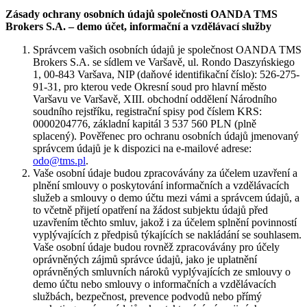
Zásady ochrany osobních údajů společnosti OANDA TMS
Brokers S.A. – demo účet, informační a vzdělávací služby
Správcem vašich osobních údajů je společnost OANDA TMS
Brokers S.A. se sídlem ve Varšavě, ul. Rondo Daszyńskiego
1, 00-843 Varšava, NIP (daňové identifikační číslo): 526-275-
91-31, pro kterou vede Okresní soud pro hlavní město
Varšavu ve Varšavě, XIII. obchodní oddělení Národního
soudního rejstříku, registrační spisy pod číslem KRS:
0000204776, základní kapitál 3 537 560 PLN (plně
splacený). Pověřenec pro ochranu osobních údajů jmenovaný
správcem údajů je k dispozici na e-mailové adrese:
odo@tms.pl
.
Vaše osobní údaje budou zpracovávány za účelem uzavření a
plnění smlouvy o poskytování informačních a vzdělávacích
služeb a smlouvy o demo účtu mezi vámi a správcem údajů, a
to včetně přijetí opatření na žádost subjektu údajů před
uzavřením těchto smluv, jakož i za účelem splnění povinností
vyplývajících z předpisů týkajících se nakládání se souhlasem.
Vaše osobní údaje budou rovněž zpracovávány pro účely
oprávněných zájmů správce údajů, jako je uplatnění
oprávněných smluvních nároků vyplývajících ze smlouvy o
demo účtu nebo smlouvy o informačních a vzdělávacích
službách, bezpečnost, prevence podvodů nebo přímý