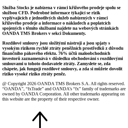
Služba Stocks je nabízena v rámci křížového prodeje spolu se
službou CFD. Podrobné informace týkající se rizik
vyplývajících z jednotlivých služeb nabízených v rámci
křížového prodeje a informace o nákladech a poplatcích
spojených s těmito službami najdete na webových stránkách
OANDA TMS Brokers v sekci Dokumenty.
Rozdílové smlouvy jsou složitými nástroji a jsou spjaty s
vysokým rizikem rychlé ztráty peněžních prostředků z důvodu
finančního pákového efektu. 76% účtů maloobchodních
investorů zaznamenává v důsledku obchodování s rozdílovými
smlouvami u tohoto dodavatele ztráty. Zamyslete se, zda
chápete, jak fungují rozdílové smlouvy, a zda si můžete dovolit
riziko vysoké riziko ztráty peněz.
@ Copyright 2026 OANDA TMS Brokers S.A. All rights reserved.
“OANDA”, “fxTrade” and OANDA’s “fx” family of trademarks are
owned by OANDA Corporation. All other trademarks appearing on
this website are the property of their respective owner.