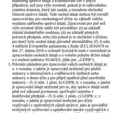
marketing správce údajů a kontaktování vás v jiných
případech, než jsou výše uvedené, pokud je to odůvodněno
zejména dotazem, který jste zaslali, a rozsahem obchodní
činnosti správce údajů. Vaše osobní údaje mohou být rovněž
zpracovávány pro marketingové účely na základě vašeho
souhlasu uděleného správci údajů. Zpracování pro jiné než
výše uvedené účely může být prováděno: (i) na základě
získání dodatečného souhlasu, (ii) na základě platných
právních předpisů, nebo (iii) pokud je to slučitelné s účelem,
pro který byly osobní údaje původně shromážděny (čl. 6 odst.
4 nařízení Evropského parlamentu a Rady (EU) 2016/679 ze
dne 27. dubna 2016 o ochraně fyzických osob v souvislosti se
zpracováním osobních údajů a o volném pohybu těchto údajů
a o zrušení směrnice 95/46/ES, (dále jen: „GDPR“).
Právním základem pro zpracování vašich osobních údajů je:
a. v rozsahu, v jakém je zpracování nezbytné pro plnění
smlouvy o informačních a vzdělávacích službách nebo
smlouvy o demo účtu a pro přijetí opatření před uzavřením
smlouvy – čl. 6 odst. 1 písm. b) GDPR; b. v rozsahu, v jakém
je zpracování údajů nezbytné pro to, aby správce údajů mohl
plnit své zákonné povinnosti, spočívající zejména v
dodržování předpisů – čl. 6 odst. 1 písm. c) GDPR; c. v
rozsahu, v jakém je zpracování nezbytné pro účely
vyplývající z oprávněných zájmů správce, jako je provádění
nezbytných vyúčtování a uplatňování nároků vyplývajících z