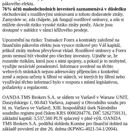
pákového efektu.
76% účtů maloobchodních investorů zaznamenává v důsledku
obchodování s rozdílovými smlouvami u tohoto dodavatele ztráty.
Zamyslete se, zda chápete, jak fungují rozdílové smlouvy, a zda si
můžete dovolit riziko vysoké riziko ztráty peněz. Akcie jsou
dostupné v nabídce v rámci křížového prodeje.
Upozornění na riziko: Transakce Forex a kontrakty založené na
finančním pákovém efektu jsou vysoce rizikové pro Váš kapitál,
jelikož ztráty mohou převyšovat vklad. Rozdílové smlouvy a Forex
proto nemusí být vhodné pro všechny investory. Ujistěte se, že
rozumíte rizikům, která jsou s nimi spojeny, a pokud je to nezbytné,
využijte nezávislé poradenství. Informace uvedené na těchto
webových stránkách nejsou adresovány příjemcům z konkrétní
země a nejsou určeny k šíření ve státech, ve kterých by šíření nebo
využívání těchto informací bylo v rozporu s místní legislativou,
požadavky a regulacemi.
OANDA TMS Brokers S.A. se sídlem ve Varšavě v Warsaw UNIT,
Daszyńskiego 1, 00-843 Varšava, zapsaný u Obvodního soudu pro
hl. m. Varšavu ve Varšavě, XIII. hospodářský úsek Národního
soudního registru pod číslem KRS 0000204776, DIČ 5262759131,
základní kapitál: 3,537,560 PLN splacený v plné výši. OANDA
TMS Brokers S.A. podléhá dohledu Komise pro finanční dohled na
základě povolení ze dne 26. dubna (KPWiG-4021-54-1/2004).