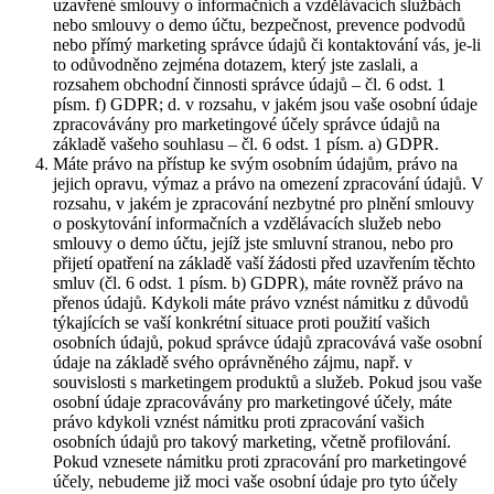
uzavřené smlouvy o informačních a vzdělávacích službách
nebo smlouvy o demo účtu, bezpečnost, prevence podvodů
nebo přímý marketing správce údajů či kontaktování vás, je-li
to odůvodněno zejména dotazem, který jste zaslali, a
rozsahem obchodní činnosti správce údajů – čl. 6 odst. 1
písm. f) GDPR; d. v rozsahu, v jakém jsou vaše osobní údaje
zpracovávány pro marketingové účely správce údajů na
základě vašeho souhlasu – čl. 6 odst. 1 písm. a) GDPR.
Máte právo na přístup ke svým osobním údajům, právo na
jejich opravu, výmaz a právo na omezení zpracování údajů. V
rozsahu, v jakém je zpracování nezbytné pro plnění smlouvy
o poskytování informačních a vzdělávacích služeb nebo
smlouvy o demo účtu, jejíž jste smluvní stranou, nebo pro
přijetí opatření na základě vaší žádosti před uzavřením těchto
smluv (čl. 6 odst. 1 písm. b) GDPR), máte rovněž právo na
přenos údajů. Kdykoli máte právo vznést námitku z důvodů
týkajících se vaší konkrétní situace proti použití vašich
osobních údajů, pokud správce údajů zpracovává vaše osobní
údaje na základě svého oprávněného zájmu, např. v
souvislosti s marketingem produktů a služeb. Pokud jsou vaše
osobní údaje zpracovávány pro marketingové účely, máte
právo kdykoli vznést námitku proti zpracování vašich
osobních údajů pro takový marketing, včetně profilování.
Pokud vznesete námitku proti zpracování pro marketingové
účely, nebudeme již moci vaše osobní údaje pro tyto účely