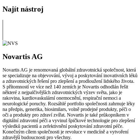
Najít nástroj
Novartis AG
Novartis AG je renomovaná globální zdravotnická společnost, která
se specializuje na objevování, vývoj a poskytování inovativních léků
a zdravotnických řešení pro zlepšení a prodloužení lidského života.
S přítomností ve více než 140 zemích je Novartis odhodlán řešit
některé z nejpalčivějších zdravotnických výzev světa, jako je
rakovina, kardiovaskulární onemocnění, respirační nemoci a
neurologické poruchy. Rozsáhlé portfolio společnosti zahrnuje léky
na předpis, generika, biosimilars, volně prodejné produkty, péči o
oči a produkty pro zdraví zvířat. Novartis je také průkopníkem v
digitální zdravotní péči a vyvinul špičkové technologie pro zlepšení
výsledků pacientů a zefektivnění poskytování zdravotní péče.
Konečným cílem společnosti je revoluce v medicíně a vytvoření
zdravější budoucnosti pro všechny.