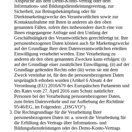
Ansprüche aus dem Demo-Konto-Vertrag oder dem
Informations- und Bildungsdienstleistungsvertrag, zur
Sicherheit, zur Betrugsbekämpfung oder für
Direktmarketingzwecke des Verantwortlichen sowie zur
Kontaktaufnahme mit Ihnen in anderen als den oben
genannten Fällen, sofern dies insbesondere durch eine von
Ihnen eingegangene Anfrage und den Umfang der
Geschäftstätigkeit des Verantwortlichen gerechtfertigt ist. Ihre
personenbezogenen Daten können auch für Marketingzwecke
auf der Grundlage Ihrer dem Datenverantwortlichen erteilten
Einwilligung verarbeitet werden. Eine Verarbeitung zu
anderen als den oben genannten Zwecken kann erfolgen: (i)
auf der Grundlage einer zusätzlichen Einwilligung, (ii) auf der
Grundlage geltenden Rechts oder (iii) wenn sie mit dem
Zweck vereinbar ist, für den die personenbezogenen Daten
ursprünglich erhoben wurden (Artikel 6 Absatz 4 der
Verordnung (EU) 2016/679 des Europäischen Parlaments und
des Rates vom 27. April 2016 zum Schutz natürlicher
Personen bei der Verarbeitung personenbezogener Daten,
zum freien Datenverkehr und zur Aufhebung der Richtlinie
95/46/EG, im Folgenden: „DSGVO“).
Die Rechtsgrundlage für die Verarbeitung Ihrer
personenbezogenen Daten ist: a. soweit die Verarbeitung für
die Erfüllung des Vertrags über Informations- und
Bildungsdienstleistungen oder des Demo-Konto-Vertrags