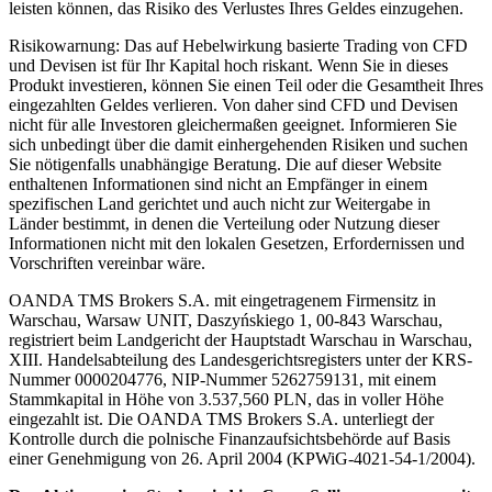
leisten können, das Risiko des Verlustes Ihres Geldes einzugehen.
Risikowarnung: Das auf Hebelwirkung basierte Trading von CFD
und Devisen ist für Ihr Kapital hoch riskant. Wenn Sie in dieses
Produkt investieren, können Sie einen Teil oder die Gesamtheit Ihres
eingezahlten Geldes verlieren. Von daher sind CFD und Devisen
nicht für alle Investoren gleichermaßen geeignet. Informieren Sie
sich unbedingt über die damit einhergehenden Risiken und suchen
Sie nötigenfalls unabhängige Beratung. Die auf dieser Website
enthaltenen Informationen sind nicht an Empfänger in einem
spezifischen Land gerichtet und auch nicht zur Weitergabe in
Länder bestimmt, in denen die Verteilung oder Nutzung dieser
Informationen nicht mit den lokalen Gesetzen, Erfordernissen und
Vorschriften vereinbar wäre.
OANDA TMS Brokers S.A. mit eingetragenem Firmensitz in
Warschau, Warsaw UNIT, Daszyńskiego 1, 00-843 Warschau,
registriert beim Landgericht der Hauptstadt Warschau in Warschau,
XIII. Handelsabteilung des Landesgerichtsregisters unter der KRS-
Nummer 0000204776, NIP-Nummer 5262759131, mit einem
Stammkapital in Höhe von 3.537,560 PLN, das in voller Höhe
eingezahlt ist. Die OANDA TMS Brokers S.A. unterliegt der
Kontrolle durch die polnische Finanzaufsichtsbehörde auf Basis
einer Genehmigung von 26. April 2004 (KPWiG-4021-54-1/2004).