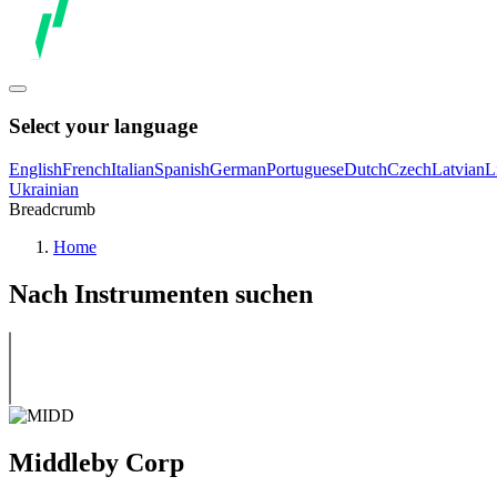
Select your language
English
French
Italian
Spanish
German
Portuguese
Dutch
Czech
Latvian
L
Ukrainian
Breadcrumb
Home
Nach Instrumenten suchen
Middleby Corp