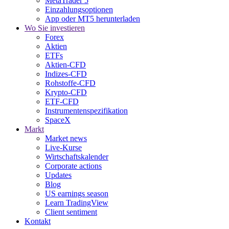
MetaTrader 5
Einzahlungsoptionen
App oder MT5 herunterladen
Wo Sie investieren
Forex
Aktien
ETFs
Aktien-CFD
Indizes-CFD
Rohstoffe-CFD
Krypto-CFD
ETF-CFD
Instrumentenspezifikation
SpaceX
Markt
Market news
Live-Kurse
Wirtschaftskalender
Corporate actions
Updates
Blog
US earnings season
Learn TradingView
Client sentiment
Kontakt