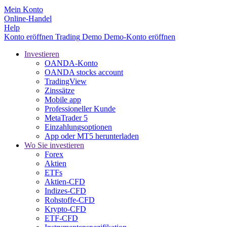
Mein Konto
Online-Handel
Help
Konto eröffnen
Trading
Demo
Demo-Konto eröffnen
Investieren
OANDA-Konto
OANDA stocks account
TradingView
Zinssätze
Mobile app
Professioneller Kunde
MetaTrader 5
Einzahlungsoptionen
App oder MT5 herunterladen
Wo Sie investieren
Forex
Aktien
ETFs
Aktien-CFD
Indizes-CFD
Rohstoffe-CFD
Krypto-CFD
ETF-CFD