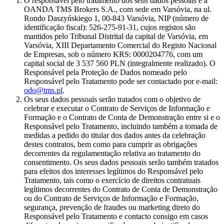
O responsável pelo tratamento dos seus dados pessoais é a
OANDA TMS Brokers S.A., com sede em Varsóvia, na ul.
Rondo Daszyńskiego 1, 00-843 Varsóvia, NIP (número de
identificação fiscal): 526-275-91-31, cujos registos são
mantidos pelo Tribunal Distrital da capital de Varsóvia, em
Varsóvia, XIII Departamento Comercial do Registo Nacional
de Empresas, sob o número KRS: 0000204776, com um
capital social de 3 537 560 PLN (integralmente realizado). O
Responsável pela Proteção de Dados nomeado pelo
Responsável pelo Tratamento pode ser contactado por e-mail:
odo@tms.pl
.
Os seus dados pessoais serão tratados com o objetivo de
celebrar e executar o Contrato de Serviços de Informação e
Formação e o Contrato de Conta de Demonstração entre si e o
Responsável pelo Tratamento, incluindo também a tomada de
medidas a pedido do titular dos dados antes da celebração
destes contratos, bem como para cumprir as obrigações
decorrentes da regulamentação relativa ao tratamento do
consentimento. Os seus dados pessoais serão também tratados
para efeitos dos interesses legítimos do Responsável pelo
Tratamento, tais como o exercício de direitos contratuais
legítimos decorrentes do Contrato de Conta de Demonstração
ou do Contrato de Serviços de Informação e Formação,
segurança, prevenção de fraudes ou marketing direto do
Responsável pelo Tratamento e contacto consigo em casos