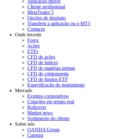
Aplicação móvel
Cliente profissional
MetaTrader 5
Opções de depósito
Transferir a aplicação ou o MT5
Contacto
Onde investir
Forex
Ações
ETFs
CFD de ações
CFD de índices
CFD de matérias-primas
CFD de criptomoeda
CFD de fundos ETF
Especificação do instrumento
Mercado
Eventos corporativos
Cotações em tempo real
Rollovers
Market news
Sentimento do cliente
Sobre nós
OANDA Group
Carreira