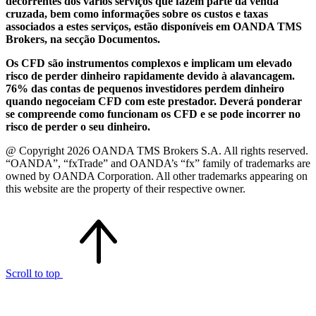
decorrentes dos vários serviços que fazem parte da venda
cruzada, bem como informações sobre os custos e taxas
associados a estes serviços, estão disponíveis em OANDA TMS
Brokers, na secção Documentos.
Os CFD são instrumentos complexos e implicam um elevado
risco de perder dinheiro rapidamente devido à alavancagem.
76% das contas de pequenos investidores perdem dinheiro
quando negoceiam CFD com este prestador. Deverá ponderar
se compreende como funcionam os CFD e se pode incorrer no
risco de perder o seu dinheiro.
@ Copyright 2026 OANDA TMS Brokers S.A. All rights reserved.
“OANDA”, “fxTrade” and OANDA’s “fx” family of trademarks are
owned by OANDA Corporation. All other trademarks appearing on
this website are the property of their respective owner.
Scroll to top