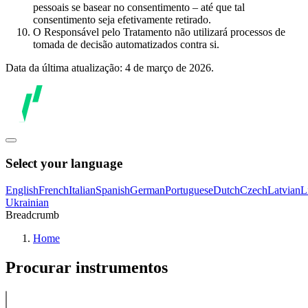
pessoais se basear no consentimento – até que tal
consentimento seja efetivamente retirado.
O Responsável pelo Tratamento não utilizará processos de
tomada de decisão automatizados contra si.
Data da última atualização: 4 de março de 2026.
Select your language
English
French
Italian
Spanish
German
Portuguese
Dutch
Czech
Latvian
L
Ukrainian
Breadcrumb
Home
Procurar instrumentos