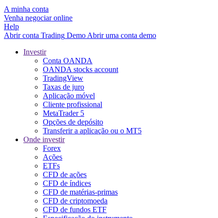
A minha conta
Venha negociar online
Help
Abrir conta
Trading
Demo
Abrir uma conta demo
Investir
Conta OANDA
OANDA stocks account
TradingView
Taxas de juro
Aplicação móvel
Cliente profissional
MetaTrader 5
Opções de depósito
Transferir a aplicação ou o MT5
Onde investir
Forex
Ações
ETFs
CFD de ações
CFD de índices
CFD de matérias-primas
CFD de criptomoeda
CFD de fundos ETF