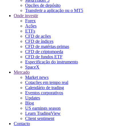
MetaTrader 5
Opções de depósito
Transferir a aplicação ou o MT5
Onde investir
Forex
Ações
ETFs
CFD de ações
CFD de índices
CFD de matérias-primas
CFD de criptomoeda
CFD de fundos ETF
Especificação do instrumento
SpaceX
Mercado
Market news
Cotações em tempo real
Calendário de trading
Eventos corporativos
Updates
Blog
US earnings season
Learn TradingView
Client sentiment
Contacto