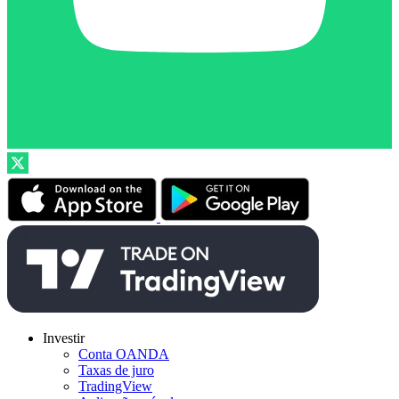
Investir
Conta OANDA
Taxas de juro
TradingView