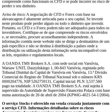
compreende como funcionam os CFD e se pode incorrer no risco de
perder o seu dinheiro.
Aviso de risco: A negociação de CFD e Forex com base na
alavancagem é altamente arriscada para o seu capital. Se investir
neste produto pode perder algum ou todo o dinheiro que investir.
Portanto, os CFD e o Forex podem não ser adequados para todos os
investidores. Certifique-se de que compreende os riscos envolvidos
e, se necessário, procure aconselhamento independente. A
informação contida neste website não se dirige a destinatários de um
país específico e não se destina à distribuição a países onde a
distribuição ou utilização desta informação seria incompatível com
as leis, requisitos e regulamentos locais.
A OANDA TMS Brokers S.A. com sede social em Varsóvia,
Warsaw UNIT, Daszyńskiego 1, 00-843 Varsóvia, registada pelo
Tribunal Distrital da Capital de Varsóvia em Varsóvia, 13.ª Divisão
Comercial do Registo do Tribunal Nacional sob o número KRS
0000204776, NIP 5262759131, Capital inicial: PLN 3,537.560
pago na totalidade. A OANDA TMS Brokers S.A. está sujeita à
supervisão da Autoridade de Supervisão Financeira Polaca com base
numa autorização de 26 de abril de 2004 (KPWiG-4021-54-1/2004).
O serviço Stocks é oferecido em venda cruzada juntamente com
o serviço CFD. Informações detalhadas sobre os riscos