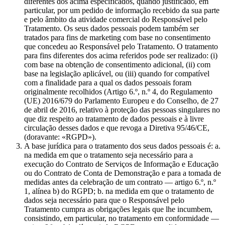
diferentes dos acima especificados, quando justificado, em
particular, por um pedido de informação recebido da sua parte
e pelo âmbito da atividade comercial do Responsável pelo
Tratamento. Os seus dados pessoais podem também ser
tratados para fins de marketing com base no consentimento
que concedeu ao Responsável pelo Tratamento. O tratamento
para fins diferentes dos acima referidos pode ser realizado: (i)
com base na obtenção de consentimento adicional, (ii) com
base na legislação aplicável, ou (iii) quando for compatível
com a finalidade para a qual os dados pessoais foram
originalmente recolhidos (Artigo 6.º, n.º 4, do Regulamento
(UE) 2016/679 do Parlamento Europeu e do Conselho, de 27
de abril de 2016, relativo à proteção das pessoas singulares no
que diz respeito ao tratamento de dados pessoais e à livre
circulação desses dados e que revoga a Diretiva 95/46/CE,
(doravante: «RGPD»).
A base jurídica para o tratamento dos seus dados pessoais é: a.
na medida em que o tratamento seja necessário para a
execução do Contrato de Serviços de Informação e Educação
ou do Contrato de Conta de Demonstração e para a tomada de
medidas antes da celebração de um contrato — artigo 6.º, n.º
1, alínea b) do RGPD; b. na medida em que o tratamento de
dados seja necessário para que o Responsável pelo
Tratamento cumpra as obrigações legais que lhe incumbem,
consistindo, em particular, no tratamento em conformidade —