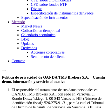
CFD sobre criptomonedas
CFD sobre fondos ETF
Divisas
Especificación de instrumentos derivados
Especificación de instrumentos
Mercado
Market News
Cotización en tiempo real
Calendario económico
Blog
Updates
Derivados
Acciones corporativas
Sentimiento del cliente
Contacto
Política de privacidad de OANDA TMS Brokers S.A. – Cuenta
demo, información y servicio educativo
El responsable del tratamiento de sus datos personales es
OANDA TMS Brokers S.A., con sede en Varsovia, ul.
Rondo Daszyńskiego 1, 00-843 Varsovia, NIP (Número de
identificación fiscal): 526-275-91-31, para la cual el Tribunal
de Distrito de la capital de Varsovia, en Varsovia, XIII Sala