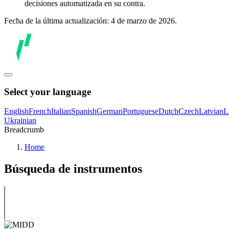
decisiones automatizada en su contra.
Fecha de la última actualización: 4 de marzo de 2026.
Select your language
English
French
Italian
Spanish
German
Portuguese
Dutch
Czech
Latvian
L
Ukrainian
Breadcrumb
Home
Búsqueda de instrumentos