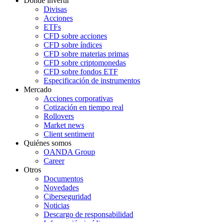
Dónde invertir
Divisas
Acciones
ETFs
CFD sobre acciones
CFD sobre índices
CFD sobre materias primas
CFD sobre criptomonedas
CFD sobre fondos ETF
Especificación de instrumentos
Mercado
Acciones corporativas
Cotización en tiempo real
Rollovers
Market news
Client sentiment
Quiénes somos
OANDA Group
Career
Otros
Documentos
Novedades
Ciberseguridad
Noticias
Descargo de responsabilidad