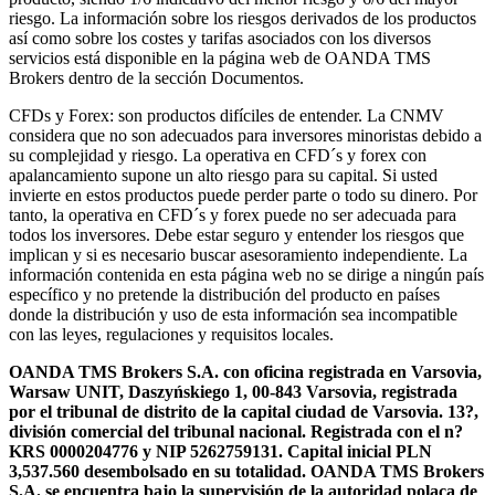
riesgo. La información sobre los riesgos derivados de los productos
así como sobre los costes y tarifas asociados con los diversos
servicios está disponible en la página web de OANDA TMS
Brokers dentro de la sección Documentos.
CFDs y Forex: son productos difíciles de entender. La CNMV
considera que no son adecuados para inversores minoristas debido a
su complejidad y riesgo. La operativa en CFD´s y forex con
apalancamiento supone un alto riesgo para su capital. Si usted
invierte en estos productos puede perder parte o todo su dinero. Por
tanto, la operativa en CFD´s y forex puede no ser adecuada para
todos los inversores. Debe estar seguro y entender los riesgos que
implican y si es necesario buscar asesoramiento independiente. La
información contenida en esta página web no se dirige a ningún país
específico y no pretende la distribución del producto en países
donde la distribución y uso de esta información sea incompatible
con las leyes, regulaciones y requisitos locales.
OANDA TMS Brokers S.A. con oficina registrada en Varsovia,
Warsaw UNIT, Daszyńskiego 1, 00-843 Varsovia, registrada
por el tribunal de distrito de la capital ciudad de Varsovia. 13?,
división comercial del tribunal nacional. Registrada con el n?
KRS 0000204776 y NIP 5262759131. Capital inicial PLN
3,537.560 desembolsado en su totalidad. OANDA TMS Brokers
S.A. se encuentra bajo la supervisión de la autoridad polaca de