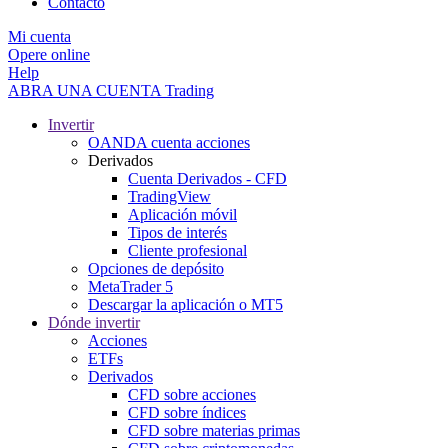
Contacto
Mi cuenta
Opere online
Help
ABRA UNA CUENTA
Trading
Invertir
OANDA cuenta acciones
Derivados
Cuenta Derivados - CFD
TradingView
Aplicación móvil
Tipos de interés
Cliente profesional
Opciones de depósito
MetaTrader 5
Descargar la aplicación o MT5
Dónde invertir
Acciones
ETFs
Derivados
CFD sobre acciones
CFD sobre índices
CFD sobre materias primas