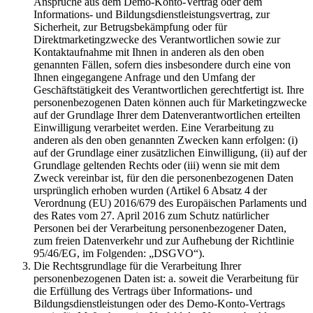
Ansprüche aus dem Demo-Konto-Vertrag oder dem
Informations- und Bildungsdienstleistungsvertrag, zur
Sicherheit, zur Betrugsbekämpfung oder für
Direktmarketingzwecke des Verantwortlichen sowie zur
Kontaktaufnahme mit Ihnen in anderen als den oben
genannten Fällen, sofern dies insbesondere durch eine von
Ihnen eingegangene Anfrage und den Umfang der
Geschäftstätigkeit des Verantwortlichen gerechtfertigt ist. Ihre
personenbezogenen Daten können auch für Marketingzwecke
auf der Grundlage Ihrer dem Datenverantwortlichen erteilten
Einwilligung verarbeitet werden. Eine Verarbeitung zu
anderen als den oben genannten Zwecken kann erfolgen: (i)
auf der Grundlage einer zusätzlichen Einwilligung, (ii) auf der
Grundlage geltenden Rechts oder (iii) wenn sie mit dem
Zweck vereinbar ist, für den die personenbezogenen Daten
ursprünglich erhoben wurden (Artikel 6 Absatz 4 der
Verordnung (EU) 2016/679 des Europäischen Parlaments und
des Rates vom 27. April 2016 zum Schutz natürlicher
Personen bei der Verarbeitung personenbezogener Daten,
zum freien Datenverkehr und zur Aufhebung der Richtlinie
95/46/EG, im Folgenden: „DSGVO“).
Die Rechtsgrundlage für die Verarbeitung Ihrer
personenbezogenen Daten ist: a. soweit die Verarbeitung für
die Erfüllung des Vertrags über Informations- und
Bildungsdienstleistungen oder des Demo-Konto-Vertrags