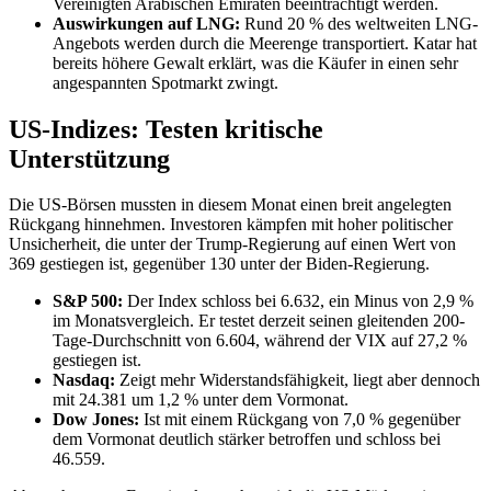
Vereinigten Arabischen Emiraten beeinträchtigt werden.
Auswirkungen auf LNG:
Rund 20 % des weltweiten LNG-
Angebots werden durch die Meerenge transportiert. Katar hat
bereits höhere Gewalt erklärt, was die Käufer in einen sehr
angespannten Spotmarkt zwingt.
US-Indizes: Testen kritische
Unterstützung
Die US-Börsen mussten in diesem Monat einen breit angelegten
Rückgang hinnehmen. Investoren kämpfen mit hoher politischer
Unsicherheit, die unter der Trump-Regierung auf einen Wert von
369 gestiegen ist, gegenüber 130 unter der Biden-Regierung.
S&P 500:
Der Index schloss bei 6.632, ein Minus von 2,9 %
im Monatsvergleich. Er testet derzeit seinen gleitenden 200-
Tage-Durchschnitt von 6.604, während der VIX auf 27,2 %
gestiegen ist.
Nasdaq:
Zeigt mehr Widerstandsfähigkeit, liegt aber dennoch
mit 24.381 um 1,2 % unter dem Vormonat.
Dow Jones:
Ist mit einem Rückgang von 7,0 % gegenüber
dem Vormonat deutlich stärker betroffen und schloss bei
46.559.