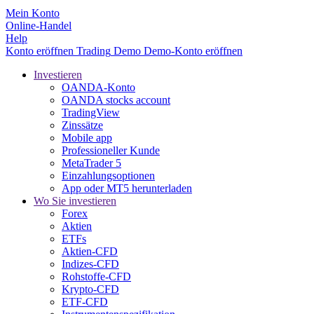
Mein Konto
Online-Handel
Help
Konto eröffnen
Trading
Demo
Demo-Konto eröffnen
Investieren
OANDA-Konto
OANDA stocks account
TradingView
Zinssätze
Mobile app
Professioneller Kunde
MetaTrader 5
Einzahlungsoptionen
App oder MT5 herunterladen
Wo Sie investieren
Forex
Aktien
ETFs
Aktien-CFD
Indizes-CFD
Rohstoffe-CFD
Krypto-CFD
ETF-CFD