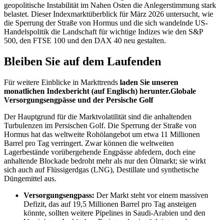
geopolitische Instabilität im Nahen Osten die Anlegerstimmung stark
belastet. Dieser Indexmarktüberblick für März 2026 untersucht, wie
die Sperrung der Straße von Hormus und die sich wandelnde US-
Handelspolitik die Landschaft für wichtige Indizes wie den S&P
500, den FTSE 100 und den DAX 40 neu gestalten.
Bleiben Sie auf dem Laufenden
Für weitere Einblicke in Markttrends
laden Sie unseren
monatlichen Indexbericht (auf Englisch) herunter.Globale
Versorgungsengpässe und der Persische Golf
Der Hauptgrund für die Marktvolatilität sind die anhaltenden
Turbulenzen im Persischen Golf. Die Sperrung der Straße von
Hormus hat das weltweite Rohölangebot um etwa 11 Millionen
Barrel pro Tag verringert. Zwar können die weltweiten
Lagerbestände vorübergehende Engpässe abfedern, doch eine
anhaltende Blockade bedroht mehr als nur den Ölmarkt; sie wirkt
sich auch auf Flüssigerdgas (LNG), Destillate und synthetische
Düngemittel aus.
Versorgungsengpass:
Der Markt steht vor einem massiven
Defizit, das auf 19,5 Millionen Barrel pro Tag ansteigen
könnte, sollten weitere Pipelines in Saudi-Arabien und den