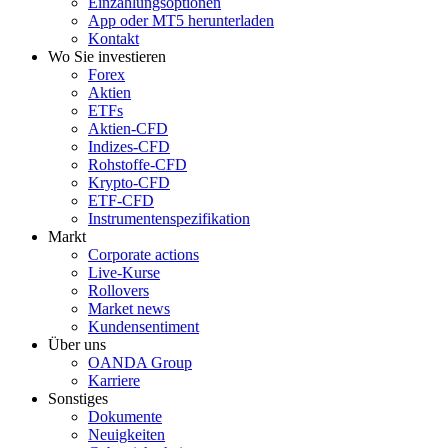
Einzahlungsoptionen
App oder MT5 herunterladen
Kontakt
Wo Sie investieren
Forex
Aktien
ETFs
Aktien-CFD
Indizes-CFD
Rohstoffe-CFD
Krypto-CFD
ETF-CFD
Instrumentenspezifikation
Markt
Corporate actions
Live-Kurse
Rollovers
Market news
Kundensentiment
Über uns
OANDA Group
Karriere
Sonstiges
Dokumente
Neuigkeiten