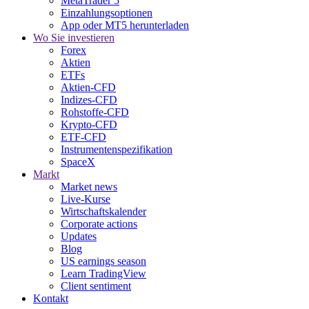
MetaTrader 5
Einzahlungsoptionen
App oder MT5 herunterladen
Wo Sie investieren
Forex
Aktien
ETFs
Aktien-CFD
Indizes-CFD
Rohstoffe-CFD
Krypto-CFD
ETF-CFD
Instrumentenspezifikation
SpaceX
Markt
Market news
Live-Kurse
Wirtschaftskalender
Corporate actions
Updates
Blog
US earnings season
Learn TradingView
Client sentiment
Kontakt