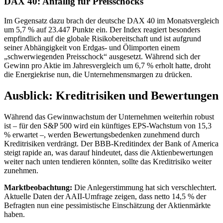
DAX 40: Anfällig für Preisschocks
Im Gegensatz dazu brach der deutsche DAX 40 im Monatsvergleich
um 5,7 % auf 23.447 Punkte ein. Der Index reagiert besonders
empfindlich auf die globale Risikobereitschaft und ist aufgrund
seiner Abhängigkeit von Erdgas- und Ölimporten einem
„schwerwiegenden Preisschock“ ausgesetzt. Während sich der
Gewinn pro Aktie im Jahresvergleich um 6,7 % erholt hatte, droht
die Energiekrise nun, die Unternehmensmargen zu drücken.
Ausblick: Kreditrisiken und Bewertungen
Während das Gewinnwachstum der Unternehmen weiterhin robust
ist – für den S&P 500 wird ein künftiges EPS-Wachstum von 15,3
% erwartet –, werden Bewertungsbedenken zunehmend durch
Kreditrisiken verdrängt. Der BBB-Kreditindex der Bank of America
steigt rapide an, was darauf hindeutet, dass die Aktienbewertungen
weiter nach unten tendieren könnten, sollte das Kreditrisiko weiter
zunehmen.
Marktbeobachtung:
Die Anlegerstimmung hat sich verschlechtert.
Aktuelle Daten der AAII-Umfrage zeigen, dass netto 14,5 % der
Befragten nun eine pessimistische Einschätzung der Aktienmärkte
haben.