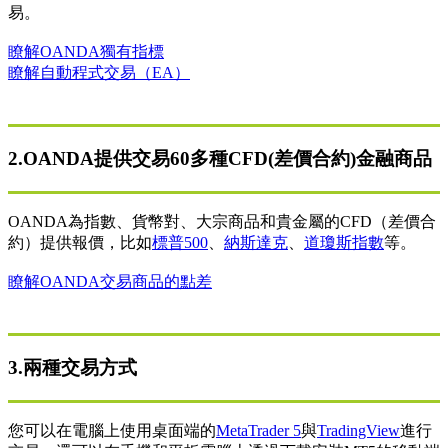
易。
瞭解OANDA獨有指標
瞭解自動程式交易（EA）
2.OANDA提供交易60多種CFD(差價合約)金融商品
OANDA為指數、貨幣對、大宗商品和貴金屬的CFD（差價合
約）提供報價，比如
標普500
、
納斯達克
、
道瓊斯指數
等。
瞭解OANDA交易商品的點差
3.兩種交易方式
您可以在電腦上使用桌面端的
MetaTrader 5
與
TradingView
進行