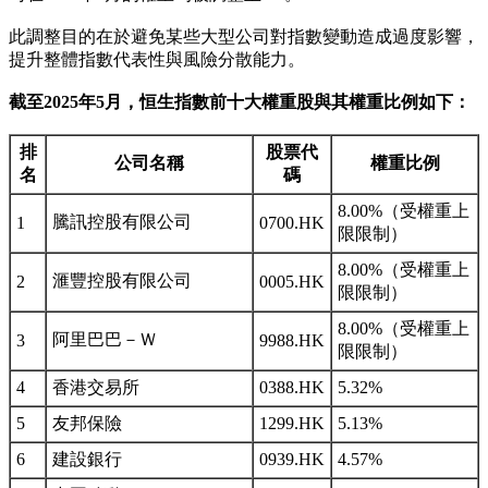
此調整目的在於避免某些大型公司對指數變動造成過度影響，
提升整體指數代表性與風險分散能力。
截至2025年5月，恒生指數前十大權重股與其權重比例如下：
排
股票代
公司名稱
權重比例
名
碼
8.00%（受權重上
騰訊控股有限公司
1
0700.HK
限限制）
8.00%（受權重上
滙豐控股有限公司
2
0005.HK
限限制）
8.00%（受權重上
阿里巴巴－Ｗ
3
9988.HK
限限制）
4
香港交易所
0388.HK
5.32%
5
友邦保險
1299.HK
5.13%
6
建設銀行
0939.HK
4.57%