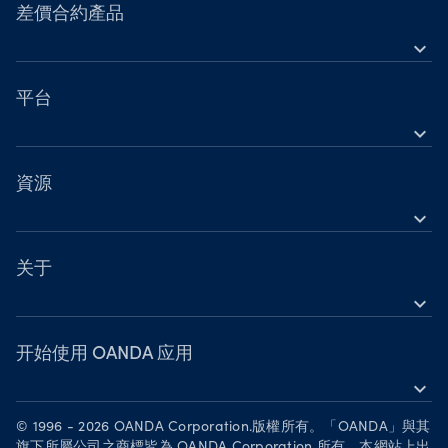
工具
差價合約產品
expand_more
帳戶比較
外匯
營業時間
指數
平台
國定假日交易時間
expand_more
貴金屬
OANDA 行動裝置
股票
TradingView
資源
大宗商品
expand_more
MetaTrader 5
帮助
加密貨幣
OANDA Labs
关于
expand_more
深入了解
OANDA 集團
網路研討會與活動
獎項
开始使用 OANDA 应用
expand_more
成为合作伙伴
在 App Store 下载
招聘
© 1996 - 2026 OANDA Corporation.版權所有。「OANDA」與其
在 Google Play 获取