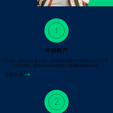
務
了
解
詳
情
申請帳戶
協
助
申請時，您必須年滿 18 歲。我們僅詢問與您申請相關並出於監管
目的的問題。您的申請將由我們的註冊團隊審核與核准。
優
惠
立即申請
法
登入
條
規
範