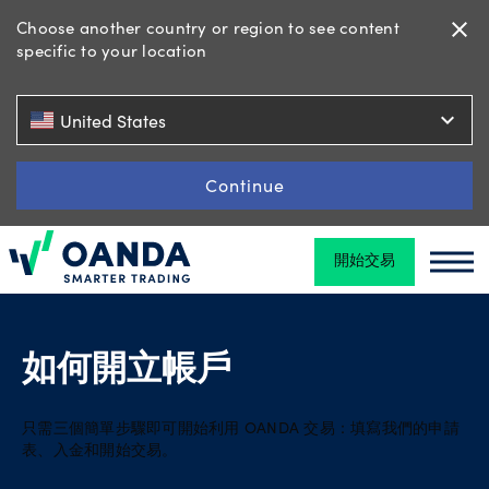
Choose another country or region to see content
close
specific to your location
金
expand_more
United States
融
交
Continue
易
開始交易
Oanda
Oand
交
易
平
台
如何開立帳戶
只需三個簡單步驟即可開始利用 OANDA 交易：填寫我們的申請
工
表、入金和開始交易。
具