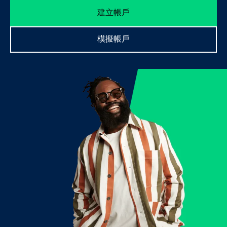
&
建立帳戶
資
源
模擬帳戶
帳
戶
類
別
帳
戶
支
援
服