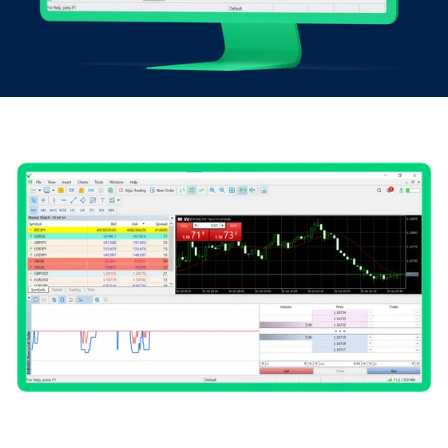
務
了
解
詳
情
協
助
優
惠
法
登入
條
規
範