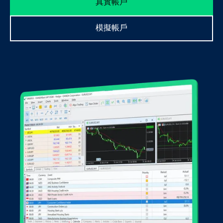
真實帳戶
&
資
模擬帳戶
源
帳
戶
類
別
帳
戶
支
援
服