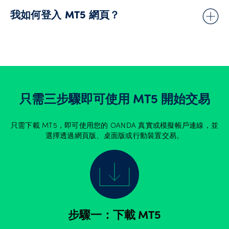
我如何登入 MT5 網頁？
MetaTrader 5 網頁版讓您能夠直接從網頁瀏覽器中交易。它適
用於所有作業系統和瀏覽器，不需要額外的軟體。所有傳輸的資
料均經過安全加密。透過 MT5 網頁版，您可以檢視即時報價並
使用基本圖形物件分析圖表。該終端還能讓您透過 30 種技術指
標分析圖表。
只需三步驟即可使用 MT5 開始交易
與桌面版平台類似，您需要從清單中選擇伺服器並輸入您的登入
ID 和密碼。若您在瀏覽器儲存空間中儲存了密碼，平台將於下次
只需下載 MT5，即可使用您的 OANDA 真實或模擬帳戶連線，並
執行時自動登入交易帳戶。
選擇透過網頁版、桌面版或行動裝置交易。
步驟一：下載 MT5