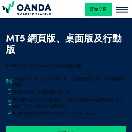
開始交易
Oanda
Oand
金
融
MT5 網頁版、桌面版及行動
交
版
易
OANDA 讓 MetaTrader 5 更具智慧效能。
交
享有附加功能，包括市場深度、先進的交易工具和改良的圖表
易
功能
平
適用於網頁、桌面版和行動裝置
台
我們超快速的 MT5 橋接器，為想要以低成本在各種市場上交
易的 EA 交易者提供理想環境
從您的真實或模擬帳戶連線到 MT5 Webtrader
工
具