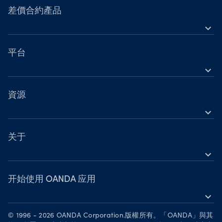
工具
差價合約產品
expand_more
帳戶比較
外匯
營業時間
指數
平台
國定假日交易時間
expand_more
貴金屬
OANDA 行動裝置
股票
TradingView
資源
大宗商品
expand_more
MetaTrader 5
帮助
加密貨幣
OANDA Labs
关于
expand_more
深入了解
OANDA 集團
網路研討會與活動
獎項
开始使用 OANDA 应用
expand_more
成为合作伙伴
在 App Store 下载
招聘
© 1996 - 2026 OANDA Corporation.版權所有。「OANDA」與其
在 Google Play 获取