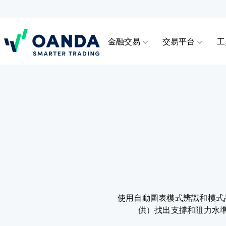
金融交易
交易平台
工
Oanda
金融交易
交易平台
工具 & 資源
帳戶類別
帳戶支援服務
差價合
OAND
技術分
高階交
如何開
交易熱門的差價合約金融工具，包括外
可從 TradingView、MT5，以及我們備
利用我們的各種工具與便利資源聰明交
探索我們的帳戶類型和優勢範圍之間的
查閱如何開立帳戶與存款或提款。或只
外匯
Trading
MetaT
介紹給
存款 ＆
匯、加密貨幣、指數、貴金屬、股票與
受讚譽的行動應用程式中選取。
易。
差異，包括機構級交易執行。
需開立或登入您的 OANDA 交易或模擬
大宗商品。
帳戶。
加密貨
MetaTra
VPS 合
介紹經
常見問
指數
市場深
訂單簿
使用自動圖表模式辨識和模式品質
供）找出支撐和阻力水準，
貴金屬