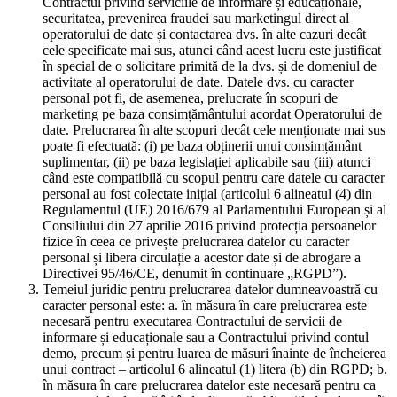
Contractul privind serviciile de informare și educaționale,
securitatea, prevenirea fraudei sau marketingul direct al
operatorului de date și contactarea dvs. în alte cazuri decât
cele specificate mai sus, atunci când acest lucru este justificat
în special de o solicitare primită de la dvs. și de domeniul de
activitate al operatorului de date. Datele dvs. cu caracter
personal pot fi, de asemenea, prelucrate în scopuri de
marketing pe baza consimțământului acordat Operatorului de
date. Prelucrarea în alte scopuri decât cele menționate mai sus
poate fi efectuată: (i) pe baza obținerii unui consimțământ
suplimentar, (ii) pe baza legislației aplicabile sau (iii) atunci
când este compatibilă cu scopul pentru care datele cu caracter
personal au fost colectate inițial (articolul 6 alineatul (4) din
Regulamentul (UE) 2016/679 al Parlamentului European și al
Consiliului din 27 aprilie 2016 privind protecția persoanelor
fizice în ceea ce privește prelucrarea datelor cu caracter
personal și libera circulație a acestor date și de abrogare a
Directivei 95/46/CE, denumit în continuare „RGPD”).
Temeiul juridic pentru prelucrarea datelor dumneavoastră cu
caracter personal este: a. în măsura în care prelucrarea este
necesară pentru executarea Contractului de servicii de
informare și educaționale sau a Contractului privind contul
demo, precum și pentru luarea de măsuri înainte de încheierea
unui contract – articolul 6 alineatul (1) litera (b) din RGPD; b.
în măsura în care prelucrarea datelor este necesară pentru ca