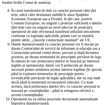
fonduri în/din Contul de numerar.
În cazul transferului de date cu caracter personal către țări
terțe, adică către destinatari stabiliți în afara Spațiului
Economic European sau a Elveției, în țări care, potrivit
Comisiei Europene, nu asigură o protecție suficientă a datelor
(țări terțe care nu asigură un nivel adecvat de protecție),
operatorul de date efectuează transferul utilizând mecanisme
conforme cu legislația aplicabilă, printre care se numără,
printre altele, „clauzele contractuale standard” ale UE.
Datele dumneavoastră cu caracter personal vor fi stocate pe
durata Contractului de servicii de informare și educație sau a
Contractului privind contul demo, precum și după încetarea
acestora, pe durata termenului de prescripție prevăzut de lege.
În măsura în care prelucrarea datelor se bazează pe interesul
legitim al operatorului, datele vor fi prelucrate pe durata
necesară pentru urmărirea acestor interese legitime (în special,
până la expirarea termenelor de prescripție pentru
revendicările prevăzute de legile aplicabile), dar nu mai mult
decât până la momentul recunoașterii obiecției. Cu toate
acestea, dacă prelucrarea datelor dvs. cu caracter personal se
bazează pe consimțământ – până la retragerea efectivă a
acestui consimțământ.
Operatorul nu va utiliza procesele decizionale automatizate
împotriva dumneavoastră.