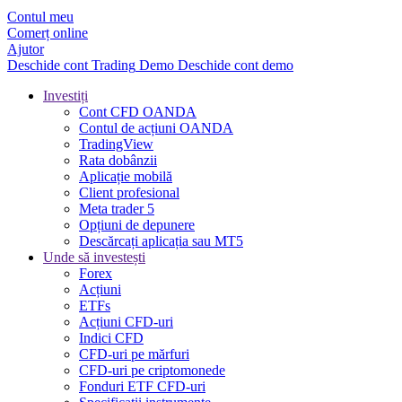
Contul meu
Comerț online
Ajutor
Deschide cont
Trading
Demo
Deschide cont demo
Investiți
Cont CFD OANDA
Contul de acțiuni OANDA
TradingView
Rata dobânzii
Aplicație mobilă
Client profesional
Meta trader 5
Opțiuni de depunere
Descărcați aplicația sau MT5
Unde să investești
Forex
Acțiuni
ETFs
Acțiuni CFD-uri
Indici CFD
CFD-uri pe mărfuri
CFD-uri pe criptomonede
Fonduri ETF CFD-uri