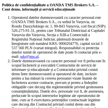
Politica de confidențialitate a OANDA TMS Brokers S.A. –
Cont demo, informații și servicii educaționale
Operatorul datelor dumneavoastră cu caracter personal este
OANDA TMS Brokers S.A., cu sediul în Varșovia, str.
Rondo Daszyńskiego nr. 1, 00-843 Varșovia, cod fiscal (NIP):
526-275-91-31, pentru care Tribunalul Districtual al Capitalei
Varșovia din Varșovia, Secția a XIII-a Comercială a
Registrului Național Judiciar, păstrează dosarele de
înregistrare sub numărul KRS: 0000204776, capital social 3
537 560 PLN (varsat integral). Responsabilul cu protecția
datelor numit de operatorul de date poate fi contactat prin e-
mail:
odo@tms.pl
.
Datele dumneavoastră cu caracter personal vor fi prelucrate în
scopul încheierii și executării Contractului de servicii de
informare și educaționale și a Contractului privind contul
demo între dumneavoastră și operatorul de date, inclusiv
pentru a lua măsuri la cererea persoanei vizate înainte de
încheierea acestor contracte, precum și pentru a îndeplini
obligațiile care decurg din reglementările privind gestionarea
consimțământului. Datele dvs. personale vor fi, de asemenea,
prelucrate în scopul intereselor legitime ale operatorului de
date, cum ar fi exercitarea pretențiilor contractuale legitime
care decurg din Contractul privind contul demo sau din