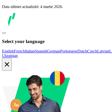
Data ultimei actualizări: 4 martie 2026.
Select your language
English
French
Italian
Spanish
German
Portuguese
Dutch
Czech
Latvian
L
Ukrainian
×