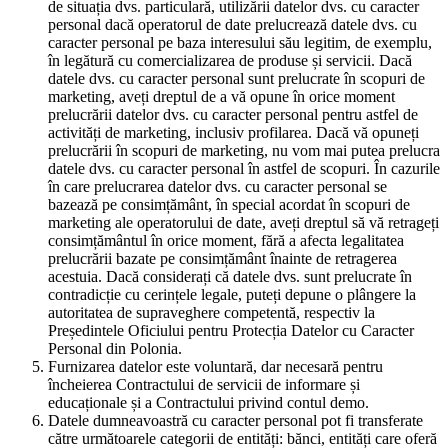
de situația dvs. particulară, utilizării datelor dvs. cu caracter
personal dacă operatorul de date prelucrează datele dvs. cu
caracter personal pe baza interesului său legitim, de exemplu,
în legătură cu comercializarea de produse și servicii. Dacă
datele dvs. cu caracter personal sunt prelucrate în scopuri de
marketing, aveți dreptul de a vă opune în orice moment
prelucrării datelor dvs. cu caracter personal pentru astfel de
activități de marketing, inclusiv profilarea. Dacă vă opuneți
prelucrării în scopuri de marketing, nu vom mai putea prelucra
datele dvs. cu caracter personal în astfel de scopuri. În cazurile
în care prelucrarea datelor dvs. cu caracter personal se
bazează pe consimțământ, în special acordat în scopuri de
marketing ale operatorului de date, aveți dreptul să vă retrageți
consimțământul în orice moment, fără a afecta legalitatea
prelucrării bazate pe consimțământ înainte de retragerea
acestuia. Dacă considerați că datele dvs. sunt prelucrate în
contradicție cu cerințele legale, puteți depune o plângere la
autoritatea de supraveghere competentă, respectiv la
Președintele Oficiului pentru Protecția Datelor cu Caracter
Personal din Polonia.
Furnizarea datelor este voluntară, dar necesară pentru
încheierea Contractului de servicii de informare și
educaționale și a Contractului privind contul demo.
Datele dumneavoastră cu caracter personal pot fi transferate
către următoarele categorii de entități: bănci, entități care oferă