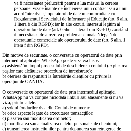
va fi necesitatea prelucrării pentru a lua măsuri la cererea
persoanei vizate înainte de încheierea unui contract sau a unui
acord între dvs. și operatorul de date în conformitate cu
Regulamentul Serviciului de Informare și Educație (art. 6 alin.
1 litera b din RGPD); iar în alte cazuri, interesul legitim al
operatorului de date (art. 6 alin. 1 litera f din RGPD) constând
în necesitatea de a rezolva problema semnalată legată de
operațiunile comerciale ale operatorului de date (art. 6 alin. 1
litera f din RGPD).
Din motive de securitate, o conversație cu operatorul de date prin
intermediul aplicației WhatsApp poate viza exclusiv:
a) asistență în timpul procesului de deschidere a contului (explicarea
pașilor care alcătuiesc procedura de înregistrare);
b) oferirea de răspunsuri la întrebările clienților cu privire la
operațiunile OANDA.
O conversație cu operatorul de date prin intermediul aplicației
WhatsApp nu va conține niciodată linkuri sau atașamente și nu va
viza, printre altele:
a) soldul fondurilor dvs. din Contul de numerar;
b) orice aspecte legate de executarea tranzacțiilor;
c) plasarea sau modificarea ordinelor;
d) modificarea sau actualizarea datelor personale ale clientului;
e) transmiterea instrucțiunilor pentru depunerea sau retragerea de