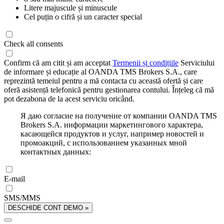
Litere majuscule și minuscule
Cel puțin o cifră și un caracter special
Check all consents
Confirm că am citit și am acceptat
Termenii și condițiile
Serviciului
de informare și educație al OANDA TMS Brokers S.A., care
reprezintă temeiul pentru a mă contacta cu această ofertă și care
oferă asistență telefonică pentru gestionarea contului. Înțeleg că mă
pot dezabona de la acest serviciu oricând.
Я даю согласие на получение от компании OANDA TMS
Brokers S.A. информации маркетингового характера,
касающейся продуктов и услуг, например новостей и
промоакций, с использованием указанных мной
контактных данных:
E-mail
SMS/MMS
DESCHIDE CONT DEMO »