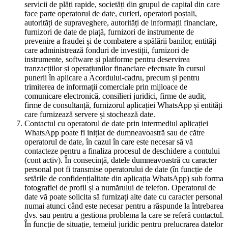
servicii de plăți rapide, societăți din grupul de capital din care
face parte operatorul de date, curieri, operatori poștali,
autorități de supraveghere, autorități de informații financiare,
furnizori de date de piață, furnizori de instrumente de
prevenire a fraudei și de combatere a spălării banilor, entități
care administrează fonduri de investiții, furnizori de
instrumente, software și platforme pentru deservirea
tranzacțiilor și operațiunilor financiare efectuate în cursul
punerii în aplicare a Acordului-cadru, precum și pentru
trimiterea de informații comerciale prin mijloace de
comunicare electronică, consilieri juridici, firme de audit,
firme de consultanță, furnizorul aplicației WhatsApp și entități
care furnizează servere și stochează date.
Contactul cu operatorul de date prin intermediul aplicației
WhatsApp poate fi inițiat de dumneavoastră sau de către
operatorul de date, în cazul în care este necesar să vă
contacteze pentru a finaliza procesul de deschidere a contului
(cont activ). În consecință, datele dumneavoastră cu caracter
personal pot fi transmise operatorului de date (în funcție de
setările de confidențialitate din aplicația WhatsApp) sub forma
fotografiei de profil și a numărului de telefon. Operatorul de
date vă poate solicita să furnizați alte date cu caracter personal
numai atunci când este necesar pentru a răspunde la întrebarea
dvs. sau pentru a gestiona problema la care se referă contactul.
În funcție de situație, temeiul juridic pentru prelucrarea datelor