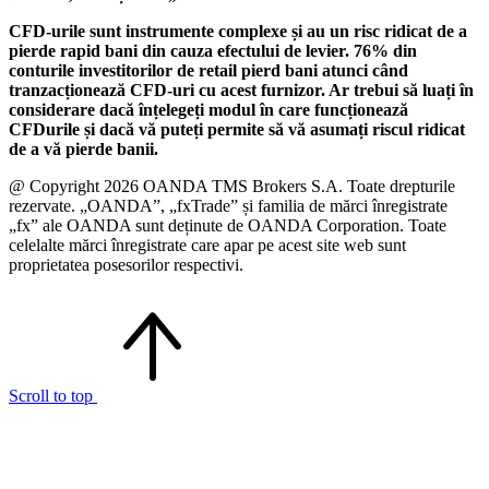
CFD-urile sunt instrumente complexe și au un risc ridicat de a
pierde rapid bani din cauza efectului de levier. 76% din
conturile investitorilor de retail pierd bani atunci când
tranzacționează CFD-uri cu acest furnizor. Ar trebui să luați în
considerare dacă înțelegeți modul în care funcționează
CFDurile și dacă vă puteți permite să vă asumați riscul ridicat
de a vă pierde banii.
@ Copyright 2026 OANDA TMS Brokers S.A. Toate drepturile
rezervate. „OANDA”, „fxTrade” și familia de mărci înregistrate
„fx” ale OANDA sunt deținute de OANDA Corporation. Toate
celelalte mărci înregistrate care apar pe acest site web sunt
proprietatea posesorilor respectivi.
Scroll to top