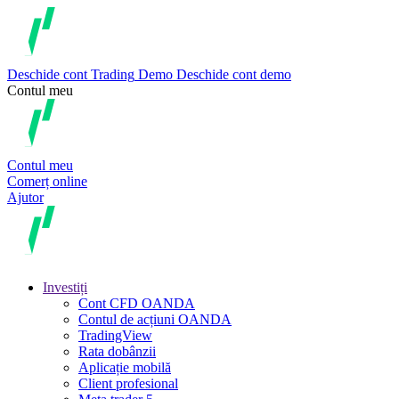
Deschide cont
Trading
Demo
Deschide cont demo
Contul meu
Contul meu
Comerț online
Ajutor
Investiți
Cont CFD OANDA
Contul de acțiuni OANDA
TradingView
Rata dobânzii
Aplicație mobilă
Client profesional