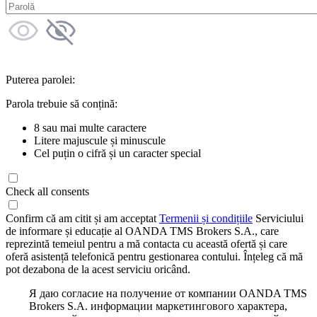
Puterea parolei:
Parola trebuie să conțină:
8 sau mai multe caractere
Litere majuscule și minuscule
Cel puțin o cifră și un caracter special
Check all consents
Confirm că am citit și am acceptat
Termenii și condițiile
Serviciului
de informare și educație al OANDA TMS Brokers S.A., care
reprezintă temeiul pentru a mă contacta cu această ofertă și care
oferă asistență telefonică pentru gestionarea contului. Înțeleg că mă
pot dezabona de la acest serviciu oricând.
Я даю согласие на получение от компании OANDA TMS
Brokers S.A. информации маркетингового характера,