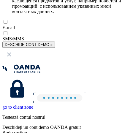
касающейся продуктов и услуг, например новостей и
промоакций, с использованием указанных мной
контактных данных:
E-mail
SMS/MMS
DESCHIDE CONT DEMO »
go to client zone
Testează contul nostru!
Deschideți un cont demo OANDA gratuit
Rodo section