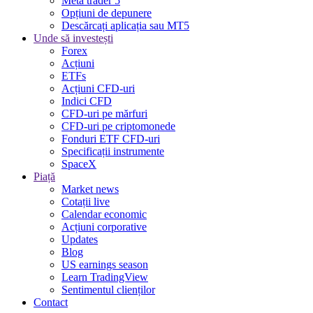
Meta trader 5
Opțiuni de depunere
Descărcați aplicația sau MT5
Unde să investești
Forex
Acțiuni
ETFs
Acțiuni CFD-uri
Indici CFD
CFD-uri pe mărfuri
CFD-uri pe criptomonede
Fonduri ETF CFD-uri
Specificații instrumente
SpaceX
Piață
Market news
Cotații live
Calendar economic
Acțiuni corporative
Updates
Blog
US earnings season
Learn TradingView
Sentimentul clienților
Contact