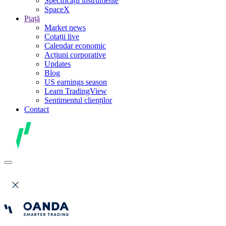
Specificații instrumente
SpaceX
Piață
Market news
Cotații live
Calendar economic
Acțiuni corporative
Updates
Blog
US earnings season
Learn TradingView
Sentimentul clienților
Contact