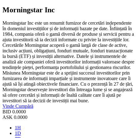
Morningstar Inc
Morningstar Inc este un renumit furnizor de cercetări independente
în domeniul investițiilor și de informații bazate pe date. Înființată în
1984, compania oferă o gamă diversă de produse și servicii pentru a
ajuta investitorii să ia decizii informate cu privire la investițiile lor.
Cercetările Morningstar acoperă o gamă largă de clase de active,
inclusiv acțiuni, obligațiuni, fonduri mutuale, fonduri tranzacționate
la bursă (ETF) și investiții alternative. Datele și instrumentele de
analiză ale companiei oferă investitorilor informații valoroase despre
tendințele pieței, performanța portofoliului și gestionarea riscurilor.
Misiunea Morningstar este de a sprijini succesul investitorilor prin
furnizarea de informații imparțiale și instrumente inovatoare care îi
ajută să își atingă obiectivele financiare. Cu o prezență în 27 de țări,
Morningstar deservește investitori din întreaga lume și se angajează
să ofere cercetări și informații de înaltă calitate care îi ajută pe
investitori să ia decizii de investiții mai bune.
Vinde
Cumpără
BID
0.0000
ASK
0.0000
1H
1D