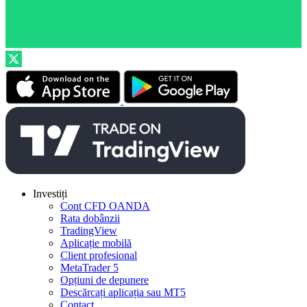
Investiți
Cont CFD OANDA
Rata dobânzii
TradingView
Aplicație mobilă
Client profesional
MetaTrader 5
Opțiuni de depunere
Descărcați aplicația sau MT5
Contact