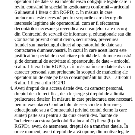
operatorul de date să își îndeplinească obligațiile legale care îi
revin, constând în special în gestionarea conformă – articolul
6 alineatul 1 litera c din RGPD; c. în măsura în care
prelucrarea este necesară pentru scopurile care decurg din
interesele legitime ale operatorului, cum ar fi efectuarea
decontărilor necesare și revendicarea creanțelor care decurg
din Contractul de servicii de informare și educaționale sau din
Contractul privind contul demo, securitatea, prevenirea
fraudei sau marketingul direct al operatorului de date sau
contactarea dumneavoastră, în cazul în care acest lucru este
justificat în special de o solicitare primită de la dumneavoastră
și de domeniul de activitate al operatorului de date – articolul
6 alin. 1 litera f din RGPD; d. în măsura în care datele dvs. cu
caracter personal sunt prelucrate în scopuri de marketing ale
operatorului de date pe baza consimțământului dvs. - articolul
6 alin. 1 litera a din RGPD.
Aveți dreptul de a accesa datele dvs. cu caracter personal,
dreptul de a le rectifica, de a le șterge și dreptul de a limita
prelucrarea datelor. În măsura în care prelucrarea este necesară
pentru executarea Contractului de servicii de informare și
educaționale sau a Contractului privind contul demo la care
sunteți parte sau pentru a da curs cererii dvs. înainte de
încheierea acestora (articolul 6 alineatul (1) litera (b) din
RGPD), aveți, de asemenea, dreptul de a transfera datele. În
orice moment, aveți dreptul de a vă opune, din motive legate