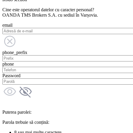
Cine este operatorul datelor cu caracter personal?
OANDA TMS Brokers S.A. cu sediul în Varșovia.
email
phone_prefix
phone
Password
Puterea parolei:
Parola trebuie să conțină:
8 sau mai multe caractere