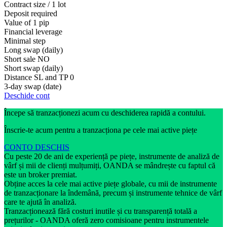
Contract size / 1 lot
Deposit required
Value of 1 pip
Financial leverage
Minimal step
Long swap (daily)
Short sale
NO
Short swap (daily)
Distance SL and TP
0
3-day swap (date)
Deschide cont
Începe să tranzacționezi acum cu deschiderea rapidă a contului.
Înscrie-te acum pentru a tranzacționa pe cele mai active piețe
CONTO DESCHIS
Cu peste 20 de ani de experiență pe piețe, instrumente de analiză de
vârf și mii de clienți mulțumiți, OANDA se mândrește cu faptul că
este un broker premiat.
Obține acces la cele mai active piețe globale, cu mii de instrumente
de tranzacționare la îndemână, precum și instrumente tehnice de vârf
care te ajută în analiză.
Tranzacționează fără costuri inutile și cu transparență totală a
prețurilor - OANDA oferă zero comisioane pentru instrumentele