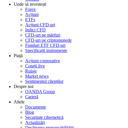
Unde să investești
Forex
Acțiuni
ETFs
Acțiuni CFD-uri
Indici CFD
CFD-uri pe mărfuri
CFD-uri pe criptomonede
Fonduri ETF CFD-uri
Specificații instrumente
Piață
Acțiuni corporative
Cotații live
Rulaje
Market news
Sentimentul clienților
Despre noi
OANDA Group
Carieră
Altele
Documente
Blog
Securitate cibernetică
Actualizări
Declinarea responsabilității