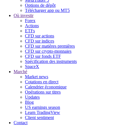
MetaTrader 5
Options de dépôt
Télécharger app ou MT5
Où investir
Forex
Actions
ETFs
CFD sur actions
CFD sur indices
CFD sur matières premières
CFD sur crypto-monnaies
CFD sur fonds ETF
Spécification des instruments
SpaceX
Marché
Market news
Cotations en direct
Calendrier économique
Opérations sur titres
Updates
Blog
US earnings season
Learn TradingView
Client sentiment
Contact