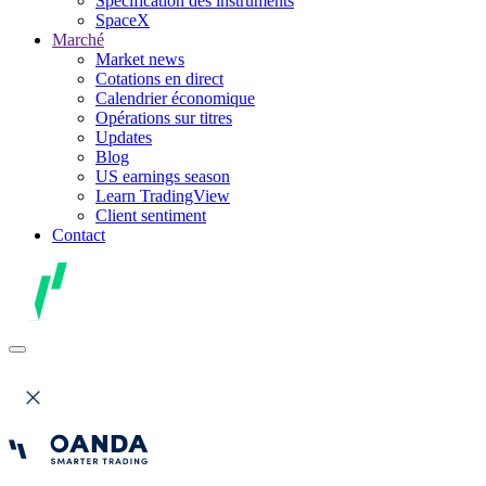
Spécification des instruments
SpaceX
Marché
Market news
Cotations en direct
Calendrier économique
Opérations sur titres
Updates
Blog
US earnings season
Learn TradingView
Client sentiment
Contact