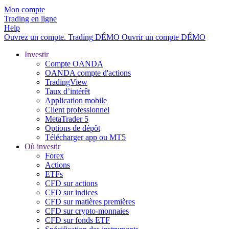
Mon compte
Trading en ligne
Help
Ouvrez un compte.
Trading
DÉMO
Ouvrir un compte DÉMO
Investir
Compte OANDA
OANDA compte d'actions
TradingView
Taux d’intérêt
Application mobile
Client professionnel
MetaTrader 5
Options de dépôt
Télécharger app ou MT5
Où investir
Forex
Actions
ETFs
CFD sur actions
CFD sur indices
CFD sur matières premières
CFD sur crypto-monnaies
CFD sur fonds ETF