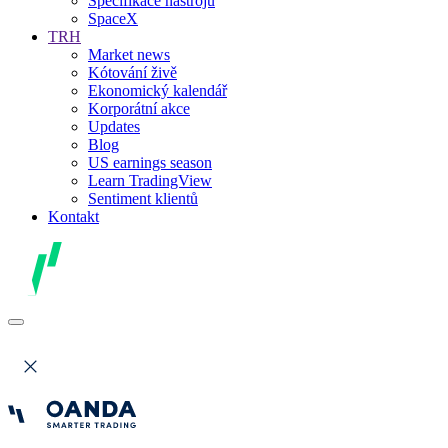
Specifikace nástrojů
SpaceX
TRH
Market news
Kótování živě
Ekonomický kalendář
Korporátní akce
Updates
Blog
US earnings season
Learn TradingView
Sentiment klientů
Kontakt