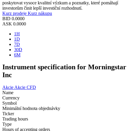
poskytovat vysoce kvalitní výzkum a poznatky, které pomáhají
investorům činit lepší investiční rozhodnutí.
Kurz prodeje
Kurz nákupu
BID
0.0000
ASK
0.0000
1H
1D
7D
30D
6M
Instrument specification for Morningstar
Inc
Akcie
Akcie CFD
Name
Currency
Symbol
Minimální hodnota objednávky
Ticker
Trading hours
Type
Hours of accepting orders