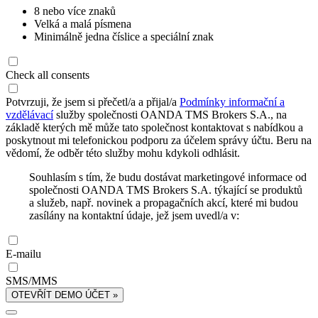
8 nebo více znaků
Velká a malá písmena
Minimálně jedna číslice a speciální znak
Check all consents
Potvrzuji, že jsem si přečetl/a a přijal/a
Podmínky informační a
vzdělávací
služby společnosti OANDA TMS Brokers S.A., na
základě kterých mě může tato společnost kontaktovat s nabídkou a
poskytnout mi telefonickou podporu za účelem správy účtu. Beru na
vědomí, že odběr této služby mohu kdykoli odhlásit.
Souhlasím s tím, že budu dostávat marketingové informace od
společnosti OANDA TMS Brokers S.A. týkající se produktů
a služeb, např. novinek a propagačních akcí, které mi budou
zasílány na kontaktní údaje, jež jsem uvedl/a v:
E-mailu
SMS/MMS
OTEVŘÍT DEMO ÚČET »