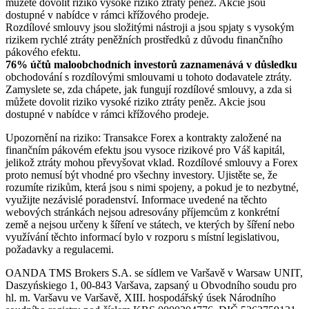
můžete dovolit riziko vysoké riziko ztráty peněz. Akcie jsou
dostupné v nabídce v rámci křížového prodeje.
Rozdílové smlouvy jsou složitými nástroji a jsou spjaty s vysokým
rizikem rychlé ztráty peněžních prostředků z důvodu finančního
pákového efektu.
76% účtů maloobchodních investorů zaznamenává v důsledku
obchodování s rozdílovými smlouvami u tohoto dodavatele ztráty.
Zamyslete se, zda chápete, jak fungují rozdílové smlouvy, a zda si
můžete dovolit riziko vysoké riziko ztráty peněz. Akcie jsou
dostupné v nabídce v rámci křížového prodeje.
Upozornění na riziko: Transakce Forex a kontrakty založené na
finančním pákovém efektu jsou vysoce rizikové pro Váš kapitál,
jelikož ztráty mohou převyšovat vklad. Rozdílové smlouvy a Forex
proto nemusí být vhodné pro všechny investory. Ujistěte se, že
rozumíte rizikům, která jsou s nimi spojeny, a pokud je to nezbytné,
využijte nezávislé poradenství. Informace uvedené na těchto
webových stránkách nejsou adresovány příjemcům z konkrétní
země a nejsou určeny k šíření ve státech, ve kterých by šíření nebo
využívání těchto informací bylo v rozporu s místní legislativou,
požadavky a regulacemi.
OANDA TMS Brokers S.A. se sídlem ve Varšavě v Warsaw UNIT,
Daszyńskiego 1, 00-843 Varšava, zapsaný u Obvodního soudu pro
hl. m. Varšavu ve Varšavě, XIII. hospodářský úsek Národního