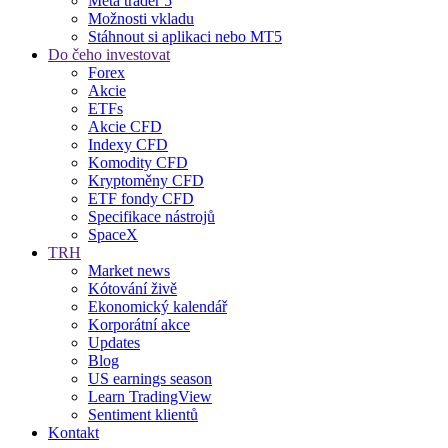
Meta trader 5
Možnosti vkladu
Stáhnout si aplikaci nebo MT5
Do čeho investovat
Forex
Akcie
ETFs
Akcie CFD
Indexy CFD
Komodity CFD
Kryptoměny CFD
ETF fondy CFD
Specifikace nástrojů
SpaceX
TRH
Market news
Kótování živě
Ekonomický kalendář
Korporátní akce
Updates
Blog
US earnings season
Learn TradingView
Sentiment klientů
Kontakt