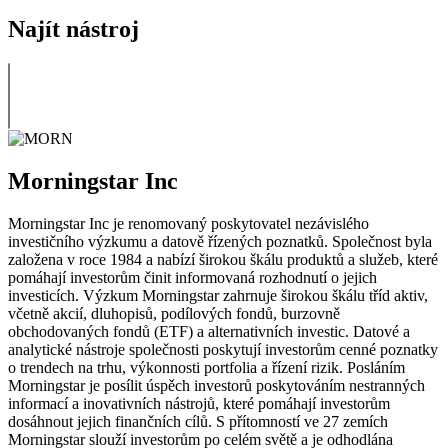
Najít nástroj
Morningstar Inc
Morningstar Inc je renomovaný poskytovatel nezávislého
investičního výzkumu a datově řízených poznatků. Společnost byla
založena v roce 1984 a nabízí širokou škálu produktů a služeb, které
pomáhají investorům činit informovaná rozhodnutí o jejich
investicích. Výzkum Morningstar zahrnuje širokou škálu tříd aktiv,
včetně akcií, dluhopisů, podílových fondů, burzovně
obchodovaných fondů (ETF) a alternativních investic. Datové a
analytické nástroje společnosti poskytují investorům cenné poznatky
o trendech na trhu, výkonnosti portfolia a řízení rizik. Posláním
Morningstar je posílit úspěch investorů poskytováním nestranných
informací a inovativních nástrojů, které pomáhají investorům
dosáhnout jejich finančních cílů. S přítomností ve 27 zemích
Morningstar slouží investorům po celém světě a je odhodlána