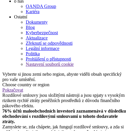
o nás
OANDA Group
Kariéra
Ostatní
Dokumenty
Blog
Kyberbezpečnost
Aktualizace
Zřeknutí se odpovědnosti
Legální informace
Politika
Prohlášení o přístupnosti
Nastavení souborů cookie
Vyberte si jinou zemi nebo region, abyste viděli obsah specifický
pro vaše umístění.
Choose country or region
Pokračovat
Rozdílové smlouvy jsou složitými nástroji a jsou spjaty s vysokým
rizikem rychlé ztráty peněžních prostředků z důvodu finančního
pákového efektu.
76% účtů maloobchodních investorů zaznamenává v důsledku
obchodování s rozdílovými smlouvami u tohoto dodavatele
ztráty.
Zamyslete se, zda chápete, jak fungují rozdílové smlouvy, a zda si