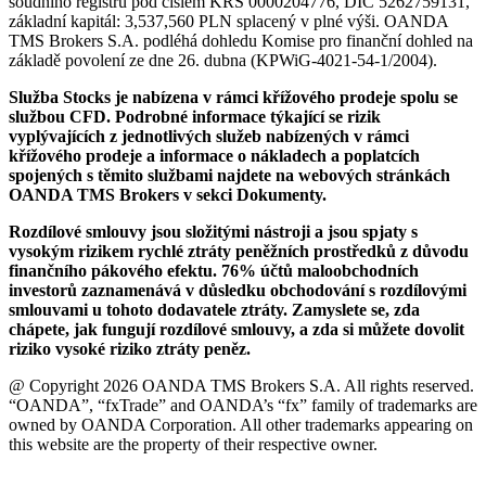
soudního registru pod číslem KRS 0000204776, DIČ 5262759131,
základní kapitál: 3,537,560 PLN splacený v plné výši. OANDA
TMS Brokers S.A. podléhá dohledu Komise pro finanční dohled na
základě povolení ze dne 26. dubna (KPWiG-4021-54-1/2004).
Služba Stocks je nabízena v rámci křížového prodeje spolu se
službou CFD. Podrobné informace týkající se rizik
vyplývajících z jednotlivých služeb nabízených v rámci
křížového prodeje a informace o nákladech a poplatcích
spojených s těmito službami najdete na webových stránkách
OANDA TMS Brokers v sekci Dokumenty.
Rozdílové smlouvy jsou složitými nástroji a jsou spjaty s
vysokým rizikem rychlé ztráty peněžních prostředků z důvodu
finančního pákového efektu. 76% účtů maloobchodních
investorů zaznamenává v důsledku obchodování s rozdílovými
smlouvami u tohoto dodavatele ztráty. Zamyslete se, zda
chápete, jak fungují rozdílové smlouvy, a zda si můžete dovolit
riziko vysoké riziko ztráty peněz.
@ Copyright 2026 OANDA TMS Brokers S.A. All rights reserved.
“OANDA”, “fxTrade” and OANDA’s “fx” family of trademarks are
owned by OANDA Corporation. All other trademarks appearing on
this website are the property of their respective owner.