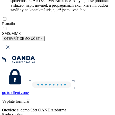
společnosti OANDA TMS Brokers S.A. týkající se produktů
a služeb, např. novinek a propagačních akcí, které mi budou
zasílány na kontaktní údaje, jež jsem uvedl/a v:
E-mailu
SMS/MMS
OTEVŘÍT DEMO ÚČET »
go to client zone
Vyplňte formulář
Otevřete si demo účet OANDA zdarma
Rodo section