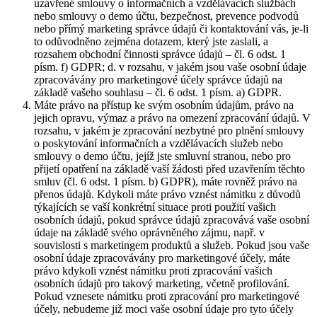
uzavřené smlouvy o informačních a vzdělávacích službách
nebo smlouvy o demo účtu, bezpečnost, prevence podvodů
nebo přímý marketing správce údajů či kontaktování vás, je-li
to odůvodněno zejména dotazem, který jste zaslali, a
rozsahem obchodní činnosti správce údajů – čl. 6 odst. 1
písm. f) GDPR; d. v rozsahu, v jakém jsou vaše osobní údaje
zpracovávány pro marketingové účely správce údajů na
základě vašeho souhlasu – čl. 6 odst. 1 písm. a) GDPR.
Máte právo na přístup ke svým osobním údajům, právo na
jejich opravu, výmaz a právo na omezení zpracování údajů. V
rozsahu, v jakém je zpracování nezbytné pro plnění smlouvy
o poskytování informačních a vzdělávacích služeb nebo
smlouvy o demo účtu, jejíž jste smluvní stranou, nebo pro
přijetí opatření na základě vaší žádosti před uzavřením těchto
smluv (čl. 6 odst. 1 písm. b) GDPR), máte rovněž právo na
přenos údajů. Kdykoli máte právo vznést námitku z důvodů
týkajících se vaší konkrétní situace proti použití vašich
osobních údajů, pokud správce údajů zpracovává vaše osobní
údaje na základě svého oprávněného zájmu, např. v
souvislosti s marketingem produktů a služeb. Pokud jsou vaše
osobní údaje zpracovávány pro marketingové účely, máte
právo kdykoli vznést námitku proti zpracování vašich
osobních údajů pro takový marketing, včetně profilování.
Pokud vznesete námitku proti zpracování pro marketingové
účely, nebudeme již moci vaše osobní údaje pro tyto účely