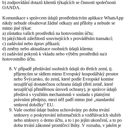
b) zodpovídání dotazů klientů týkajících se činnosti společnosti
OANDA.
Komunikace s správcem údajů prostřednictvím aplikace WhatsApp
nikdy nebude obsahovat žádné odkazy ani přílohy a nebude se
mimo jiné týkat:
a) zůstatku vašich prostředků na hotovostním účtu;
b) jakýchkoli záležitostí souvisejících s prováděním transakcí;
c) zadávání nebo úprav příkazů;
d) změny nebo aktualizace osobních údajů klienta;
e) zadávání pokynů k vkladu nebo výběru prostředků na/z
hotovostního účtu.
V případě předávání osobních údajů do třetích zemí, tj.
příjemcům se sídlem mimo Evropský hospodářský prostor
nebo Švýcarsko, do zemí, které podle Evropské komise
nezajišťují dostatečnou ochranu údajů (třetí země, které
nezajišťují přiměřenou úroveň ochrany), je správce údajů
předává s využitím mechanismů v souladu s platnými
právními předpisy, mezi něž patří mimo jiné „standardní
smluvní doložky“ EU.
Vaše osobní údaje budou uchovávány po dobu trvání
smlouvy o poskytování informačních a vzdělávacích služeb
nebo smlouvy o demo účtu, a to i po jejím ukončení, a to po
dobu trvání zákonné promlčecí lhůty. V rozsahu, v jakém je