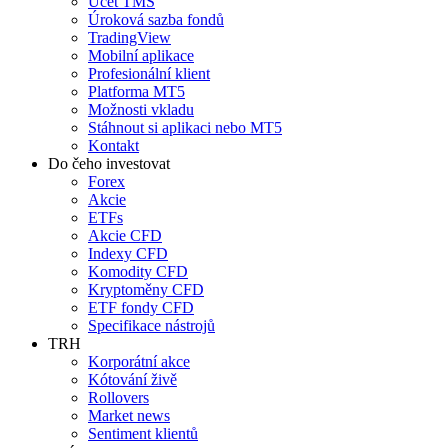
Účet TMS
Úroková sazba fondů
TradingView
Mobilní aplikace
Profesionální klient
Platforma MT5
Možnosti vkladu
Stáhnout si aplikaci nebo MT5
Kontakt
Do čeho investovat
Forex
Akcie
ETFs
Akcie CFD
Indexy CFD
Komodity CFD
Kryptoměny CFD
ETF fondy CFD
Specifikace nástrojů
TRH
Korporátní akce
Kótování živě
Rollovers
Market news
Sentiment klientů