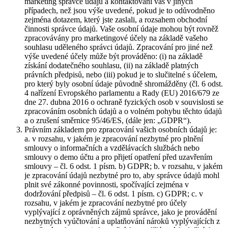
marketing správce údajů a kontaktování vás v jiných
případech, než jsou výše uvedené, pokud je to odůvodněno
zejména dotazem, který jste zaslali, a rozsahem obchodní
činnosti správce údajů. Vaše osobní údaje mohou být rovněž
zpracovávány pro marketingové účely na základě vašeho
souhlasu uděleného správci údajů. Zpracování pro jiné než
výše uvedené účely může být prováděno: (i) na základě
získání dodatečného souhlasu, (ii) na základě platných
právních předpisů, nebo (iii) pokud je to slučitelné s účelem,
pro který byly osobní údaje původně shromážděny (čl. 6 odst.
4 nařízení Evropského parlamentu a Rady (EU) 2016/679 ze
dne 27. dubna 2016 o ochraně fyzických osob v souvislosti se
zpracováním osobních údajů a o volném pohybu těchto údajů
a o zrušení směrnice 95/46/ES, (dále jen: „GDPR“).
Právním základem pro zpracování vašich osobních údajů je:
a. v rozsahu, v jakém je zpracování nezbytné pro plnění
smlouvy o informačních a vzdělávacích službách nebo
smlouvy o demo účtu a pro přijetí opatření před uzavřením
smlouvy – čl. 6 odst. 1 písm. b) GDPR; b. v rozsahu, v jakém
je zpracování údajů nezbytné pro to, aby správce údajů mohl
plnit své zákonné povinnosti, spočívající zejména v
dodržování předpisů – čl. 6 odst. 1 písm. c) GDPR; c. v
rozsahu, v jakém je zpracování nezbytné pro účely
vyplývající z oprávněných zájmů správce, jako je provádění
nezbytných vyúčtování a uplatňování nároků vyplývajících z