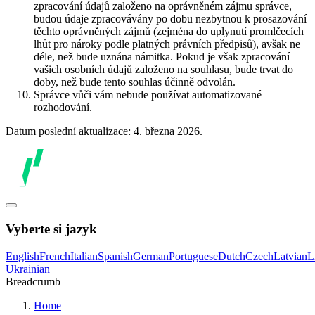
zpracování údajů založeno na oprávněném zájmu správce,
budou údaje zpracovávány po dobu nezbytnou k prosazování
těchto oprávněných zájmů (zejména do uplynutí promlčecích
lhůt pro nároky podle platných právních předpisů), avšak ne
déle, než bude uznána námitka. Pokud je však zpracování
vašich osobních údajů založeno na souhlasu, bude trvat do
doby, než bude tento souhlas účinně odvolán.
Správce vůči vám nebude používat automatizované
rozhodování.
Datum poslední aktualizace: 4. března 2026.
Vyberte si jazyk
English
French
Italian
Spanish
German
Portuguese
Dutch
Czech
Latvian
L
Ukrainian
Breadcrumb
Home