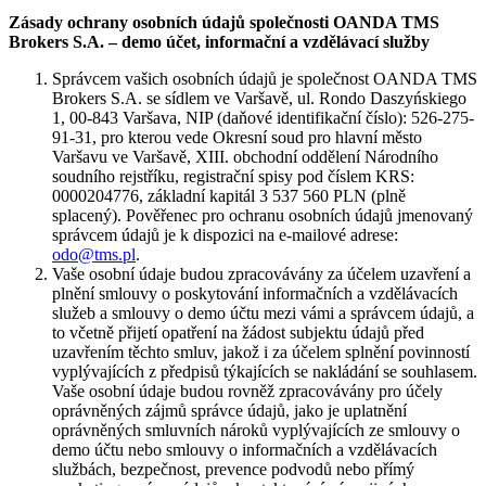
Zásady ochrany osobních údajů společnosti OANDA TMS
Brokers S.A. – demo účet, informační a vzdělávací služby
Správcem vašich osobních údajů je společnost OANDA TMS
Brokers S.A. se sídlem ve Varšavě, ul. Rondo Daszyńskiego
1, 00-843 Varšava, NIP (daňové identifikační číslo): 526-275-
91-31, pro kterou vede Okresní soud pro hlavní město
Varšavu ve Varšavě, XIII. obchodní oddělení Národního
soudního rejstříku, registrační spisy pod číslem KRS:
0000204776, základní kapitál 3 537 560 PLN (plně
splacený). Pověřenec pro ochranu osobních údajů jmenovaný
správcem údajů je k dispozici na e-mailové adrese:
odo@tms.pl
.
Vaše osobní údaje budou zpracovávány za účelem uzavření a
plnění smlouvy o poskytování informačních a vzdělávacích
služeb a smlouvy o demo účtu mezi vámi a správcem údajů, a
to včetně přijetí opatření na žádost subjektu údajů před
uzavřením těchto smluv, jakož i za účelem splnění povinností
vyplývajících z předpisů týkajících se nakládání se souhlasem.
Vaše osobní údaje budou rovněž zpracovávány pro účely
oprávněných zájmů správce údajů, jako je uplatnění
oprávněných smluvních nároků vyplývajících ze smlouvy o
demo účtu nebo smlouvy o informačních a vzdělávacích
službách, bezpečnost, prevence podvodů nebo přímý