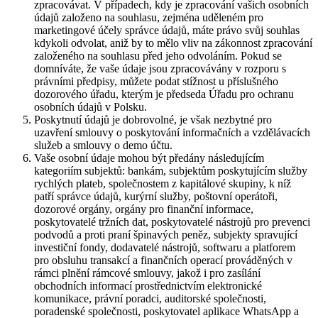
zpracovávat. V případech, kdy je zpracování vašich osobních
údajů založeno na souhlasu, zejména uděleném pro
marketingové účely správce údajů, máte právo svůj souhlas
kdykoli odvolat, aniž by to mělo vliv na zákonnost zpracování
založeného na souhlasu před jeho odvoláním. Pokud se
domníváte, že vaše údaje jsou zpracovávány v rozporu s
právními předpisy, můžete podat stížnost u příslušného
dozorového úřadu, kterým je předseda Úřadu pro ochranu
osobních údajů v Polsku.
Poskytnutí údajů je dobrovolné, je však nezbytné pro
uzavření smlouvy o poskytování informačních a vzdělávacích
služeb a smlouvy o demo účtu.
Vaše osobní údaje mohou být předány následujícím
kategoriím subjektů: bankám, subjektům poskytujícím služby
rychlých plateb, společnostem z kapitálové skupiny, k níž
patří správce údajů, kurýrní služby, poštovní operátoři,
dozorové orgány, orgány pro finanční informace,
poskytovatelé tržních dat, poskytovatelé nástrojů pro prevenci
podvodů a proti praní špinavých peněz, subjekty spravující
investiční fondy, dodavatelé nástrojů, softwaru a platforem
pro obsluhu transakcí a finančních operací prováděných v
rámci plnění rámcové smlouvy, jakož i pro zasílání
obchodních informací prostřednictvím elektronické
komunikace, právní poradci, auditorské společnosti,
poradenské společnosti, poskytovatel aplikace WhatsApp a