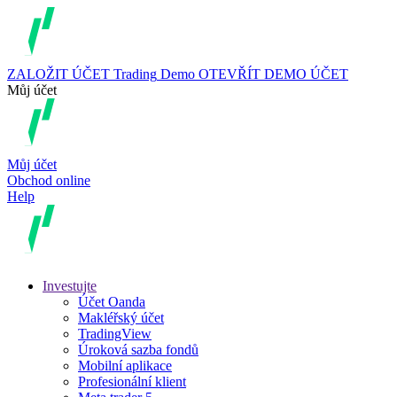
ZALOŽIT ÚČET
Trading
Demo
OTEVŘÍT DEMO ÚČET
Můj účet
Můj účet
Obchod online
Help
Investujte
Účet Oanda
Makléřský účet
TradingView
Úroková sazba fondů
Mobilní aplikace
Profesionální klient