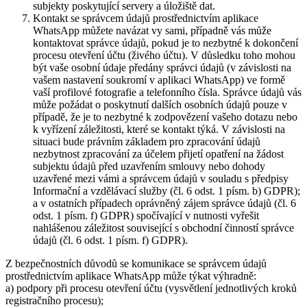
subjekty poskytující servery a úložiště dat.
Kontakt se správcem údajů prostřednictvím aplikace
WhatsApp můžete navázat vy sami, případně vás může
kontaktovat správce údajů, pokud je to nezbytné k dokončení
procesu otevření účtu (živého účtu). V důsledku toho mohou
být vaše osobní údaje předány správci údajů (v závislosti na
vašem nastavení soukromí v aplikaci WhatsApp) ve formě
vaší profilové fotografie a telefonního čísla. Správce údajů vás
může požádat o poskytnutí dalších osobních údajů pouze v
případě, že je to nezbytné k zodpovězení vašeho dotazu nebo
k vyřízení záležitosti, které se kontakt týká. V závislosti na
situaci bude právním základem pro zpracování údajů
nezbytnost zpracování za účelem přijetí opatření na žádost
subjektu údajů před uzavřením smlouvy nebo dohody
uzavřené mezi vámi a správcem údajů v souladu s předpisy
Informační a vzdělávací služby (čl. 6 odst. 1 písm. b) GDPR);
a v ostatních případech oprávněný zájem správce údajů (čl. 6
odst. 1 písm. f) GDPR) spočívající v nutnosti vyřešit
nahlášenou záležitost související s obchodní činností správce
údajů (čl. 6 odst. 1 písm. f) GDPR).
Z bezpečnostních důvodů se komunikace se správcem údajů
prostřednictvím aplikace WhatsApp může týkat výhradně:
a) podpory při procesu otevření účtu (vysvětlení jednotlivých kroků
registračního procesu);