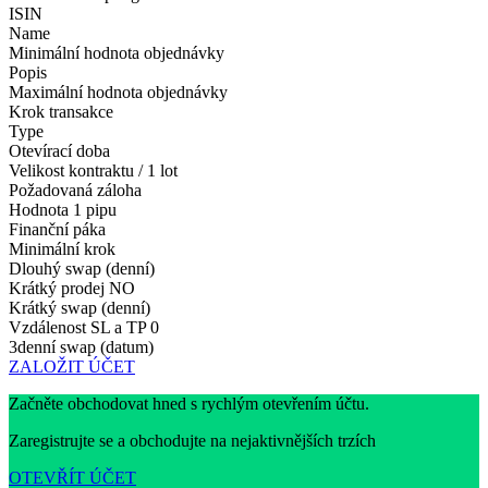
ISIN
Name
Minimální hodnota objednávky
Popis
Maximální hodnota objednávky
Krok transakce
Type
Otevírací doba
Velikost kontraktu / 1 lot
Požadovaná záloha
Hodnota 1 pipu
Finanční páka
Minimální krok
Dlouhý swap (denní)
Krátký prodej
NO
Krátký swap (denní)
Vzdálenost SL a TP
0
3denní swap (datum)
ZALOŽIT ÚČET
Začněte obchodovat hned s rychlým otevřením účtu.
Zaregistrujte se a obchodujte na nejaktivnějších trzích
OTEVŘÍT ÚČET