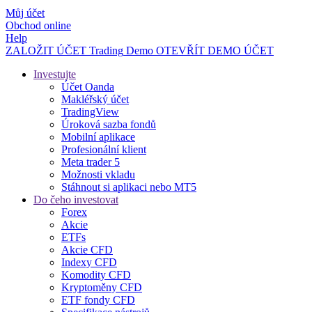
Můj účet
Obchod online
Help
ZALOŽIT ÚČET
Trading
Demo
OTEVŘÍT DEMO ÚČET
Investujte
Účet Oanda
Makléřský účet
TradingView
Úroková sazba fondů
Mobilní aplikace
Profesionální klient
Meta trader 5
Možnosti vkladu
Stáhnout si aplikaci nebo MT5
Do čeho investovat
Forex
Akcie
ETFs
Akcie CFD
Indexy CFD
Komodity CFD
Kryptoměny CFD
ETF fondy CFD