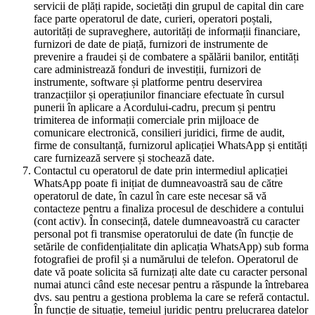
servicii de plăți rapide, societăți din grupul de capital din care
face parte operatorul de date, curieri, operatori poștali,
autorități de supraveghere, autorități de informații financiare,
furnizori de date de piață, furnizori de instrumente de
prevenire a fraudei și de combatere a spălării banilor, entități
care administrează fonduri de investiții, furnizori de
instrumente, software și platforme pentru deservirea
tranzacțiilor și operațiunilor financiare efectuate în cursul
punerii în aplicare a Acordului-cadru, precum și pentru
trimiterea de informații comerciale prin mijloace de
comunicare electronică, consilieri juridici, firme de audit,
firme de consultanță, furnizorul aplicației WhatsApp și entități
care furnizează servere și stochează date.
Contactul cu operatorul de date prin intermediul aplicației
WhatsApp poate fi inițiat de dumneavoastră sau de către
operatorul de date, în cazul în care este necesar să vă
contacteze pentru a finaliza procesul de deschidere a contului
(cont activ). În consecință, datele dumneavoastră cu caracter
personal pot fi transmise operatorului de date (în funcție de
setările de confidențialitate din aplicația WhatsApp) sub forma
fotografiei de profil și a numărului de telefon. Operatorul de
date vă poate solicita să furnizați alte date cu caracter personal
numai atunci când este necesar pentru a răspunde la întrebarea
dvs. sau pentru a gestiona problema la care se referă contactul.
În funcție de situație, temeiul juridic pentru prelucrarea datelor