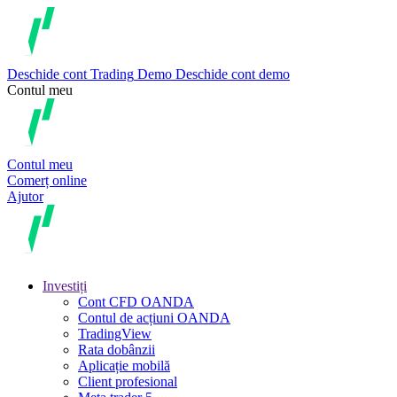
Deschide cont
Trading
Demo
Deschide cont demo
Contul meu
Contul meu
Comerț online
Ajutor
Investiți
Cont CFD OANDA
Contul de acțiuni OANDA
TradingView
Rata dobânzii
Aplicație mobilă
Client profesional