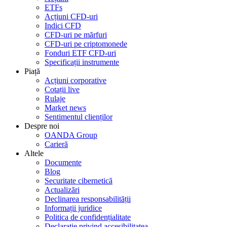
ETFs
Acțiuni CFD-uri
Indici CFD
CFD-uri pe mărfuri
CFD-uri pe criptomonede
Fonduri ETF CFD-uri
Specificații instrumente
Piață
Acțiuni corporative
Cotații live
Rulaje
Market news
Sentimentul clienților
Despre noi
OANDA Group
Carieră
Altele
Documente
Blog
Securitate cibernetică
Actualizări
Declinarea responsabilității
Informații juridice
Politica de confidențialitate
Declarație privind accesibilitatea