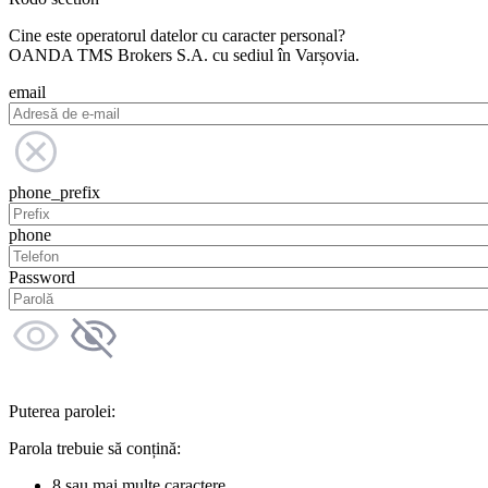
Cine este operatorul datelor cu caracter personal?
OANDA TMS Brokers S.A. cu sediul în Varșovia.
email
phone_prefix
phone
Password
Puterea parolei:
Parola trebuie să conțină:
8 sau mai multe caractere