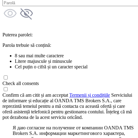
Puterea parolei:
Parola trebuie să conțină:
8 sau mai multe caractere
Litere majuscule și minuscule
Cel puțin o cifră și un caracter special
Check all consents
Confirm că am citit și am acceptat
Termenii și condițiile
Serviciului
de informare și educație al OANDA TMS Brokers S.A., care
reprezintă temeiul pentru a mă contacta cu această ofertă și care
oferă asistență telefonică pentru gestionarea contului. Înțeleg că mă
pot dezabona de la acest serviciu oricând.
Я даю согласие на получение от компании OANDA TMS
Brokers S.A. информации маркетингового характера,