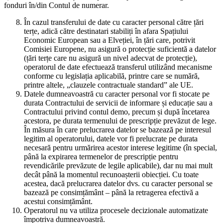
fonduri în/din Contul de numerar.
În cazul transferului de date cu caracter personal către țări
terțe, adică către destinatari stabiliți în afara Spațiului
Economic European sau a Elveției, în țări care, potrivit
Comisiei Europene, nu asigură o protecție suficientă a datelor
(țări terțe care nu asigură un nivel adecvat de protecție),
operatorul de date efectuează transferul utilizând mecanisme
conforme cu legislația aplicabilă, printre care se numără,
printre altele, „clauzele contractuale standard” ale UE.
Datele dumneavoastră cu caracter personal vor fi stocate pe
durata Contractului de servicii de informare și educație sau a
Contractului privind contul demo, precum și după încetarea
acestora, pe durata termenului de prescripție prevăzut de lege.
În măsura în care prelucrarea datelor se bazează pe interesul
legitim al operatorului, datele vor fi prelucrate pe durata
necesară pentru urmărirea acestor interese legitime (în special,
până la expirarea termenelor de prescripție pentru
revendicările prevăzute de legile aplicabile), dar nu mai mult
decât până la momentul recunoașterii obiecției. Cu toate
acestea, dacă prelucrarea datelor dvs. cu caracter personal se
bazează pe consimțământ – până la retragerea efectivă a
acestui consimțământ.
Operatorul nu va utiliza procesele decizionale automatizate
împotriva dumneavoastră.