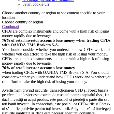
Setări cookie-uri
Choose another country or region to see content specific to your
location
Choose country or region
Continuați
CFDs are complex instruments and come with a high risk of losing
money rapidly due to leverage.
76% of retail investor accounts lose money when trading CFDs
with OANDA TMS Brokers S.A.
You should consider whether you understand how CFDs work and
whether you can afford to take the high risk of losing your money.
CFDs are complex instruments and come with a high risk of losing
money rapidly due to leverage.
76% of retail investor accounts lose money
when trading CFDs with OANDA TMS Brokers S.A. You should
consider whether you understand how CFDs work and whether you
can afford to take the high risk of losing your money.
Avertisment privind riscurile: tranzacționarea CFD și Forex bazată
pe efectul de levier este extrem de riscantă pentru capitalul dvs., iar
dacă investiți în acest produs, este posibil să pierdeți o parte din sau
toți banii investiți. În consecință, este posibil ca CFD-urile și Forex-
ul să nu fie potrivite pentru toți investitorii. Asigurați-vă că înțelegeți
riscurile implicate și, dacă este necesar, solicitați consiliere