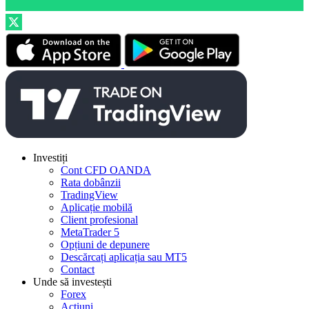
Investiți
Cont CFD OANDA
Rata dobânzii
TradingView
Aplicație mobilă
Client profesional
MetaTrader 5
Opțiuni de depunere
Descărcați aplicația sau MT5
Contact
Unde să investești
Forex
Acțiuni