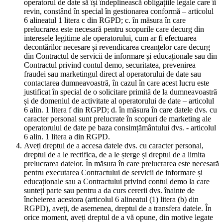
operatorul de date să își îndeplinească obligațiile legale care îi
revin, constând în special în gestionarea conformă – articolul
6 alineatul 1 litera c din RGPD; c. în măsura în care
prelucrarea este necesară pentru scopurile care decurg din
interesele legitime ale operatorului, cum ar fi efectuarea
decontărilor necesare și revendicarea creanțelor care decurg
din Contractul de servicii de informare și educaționale sau din
Contractul privind contul demo, securitatea, prevenirea
fraudei sau marketingul direct al operatorului de date sau
contactarea dumneavoastră, în cazul în care acest lucru este
justificat în special de o solicitare primită de la dumneavoastră
și de domeniul de activitate al operatorului de date – articolul
6 alin. 1 litera f din RGPD; d. în măsura în care datele dvs. cu
caracter personal sunt prelucrate în scopuri de marketing ale
operatorului de date pe baza consimțământului dvs. - articolul
6 alin. 1 litera a din RGPD.
Aveți dreptul de a accesa datele dvs. cu caracter personal,
dreptul de a le rectifica, de a le șterge și dreptul de a limita
prelucrarea datelor. În măsura în care prelucrarea este necesară
pentru executarea Contractului de servicii de informare și
educaționale sau a Contractului privind contul demo la care
sunteți parte sau pentru a da curs cererii dvs. înainte de
încheierea acestora (articolul 6 alineatul (1) litera (b) din
RGPD), aveți, de asemenea, dreptul de a transfera datele. În
orice moment, aveți dreptul de a vă opune, din motive legate