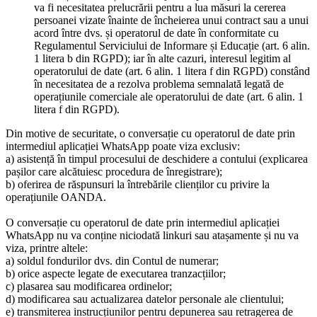
va fi necesitatea prelucrării pentru a lua măsuri la cererea
persoanei vizate înainte de încheierea unui contract sau a unui
acord între dvs. și operatorul de date în conformitate cu
Regulamentul Serviciului de Informare și Educație (art. 6 alin.
1 litera b din RGPD); iar în alte cazuri, interesul legitim al
operatorului de date (art. 6 alin. 1 litera f din RGPD) constând
în necesitatea de a rezolva problema semnalată legată de
operațiunile comerciale ale operatorului de date (art. 6 alin. 1
litera f din RGPD).
Din motive de securitate, o conversație cu operatorul de date prin
intermediul aplicației WhatsApp poate viza exclusiv:
a) asistență în timpul procesului de deschidere a contului (explicarea
pașilor care alcătuiesc procedura de înregistrare);
b) oferirea de răspunsuri la întrebările clienților cu privire la
operațiunile OANDA.
O conversație cu operatorul de date prin intermediul aplicației
WhatsApp nu va conține niciodată linkuri sau atașamente și nu va
viza, printre altele:
a) soldul fondurilor dvs. din Contul de numerar;
b) orice aspecte legate de executarea tranzacțiilor;
c) plasarea sau modificarea ordinelor;
d) modificarea sau actualizarea datelor personale ale clientului;
e) transmiterea instrucțiunilor pentru depunerea sau retragerea de