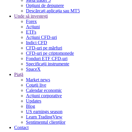
Meta trader 5
Opțiuni de depunere
Descărcați aplicația sau MT5
Unde să investești
Forex
Acțiuni
ETFs
Acțiuni CFD-uri
Indici CFD
CFD-uri pe mărfuri
CFD-uri pe criptomonede
Fonduri ETF CFD-uri
Specificații instrumente
SpaceX
Piață
Market news
Cotații live
Calendar economic
Acțiuni corporative
Updates
Blog
US earnings season
Learn TradingView
Sentimentul clienților
Contact