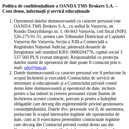
Politica de confidențialitate a OANDA TMS Brokers S.A. –
Cont demo, informații și servicii educaționale
Operatorul datelor dumneavoastră cu caracter personal este
OANDA TMS Brokers S.A., cu sediul în Varșovia, str.
Rondo Daszyńskiego nr. 1, 00-843 Varșovia, cod fiscal (NIP):
526-275-91-31, pentru care Tribunalul Districtual al Capitalei
Varșovia din Varșovia, Secția a XIII-a Comercială a
Registrului Național Judiciar, păstrează dosarele de
înregistrare sub numărul KRS: 0000204776, capital social 3
537 560 PLN (varsat integral). Responsabilul cu protecția
datelor numit de operatorul de date poate fi contactat prin e-
mail:
odo@tms.pl
.
Datele dumneavoastră cu caracter personal vor fi prelucrate în
scopul încheierii și executării Contractului de servicii de
informare și educaționale și a Contractului privind contul
demo între dumneavoastră și operatorul de date, inclusiv
pentru a lua măsuri la cererea persoanei vizate înainte de
încheierea acestor contracte, precum și pentru a îndeplini
obligațiile care decurg din reglementările privind gestionarea
consimțământului. Datele dvs. personale vor fi, de asemenea,
prelucrate în scopul intereselor legitime ale operatorului de
date, cum ar fi exercitarea pretențiilor contractuale legitime
care decurg din Contractul privind contul demo sau din