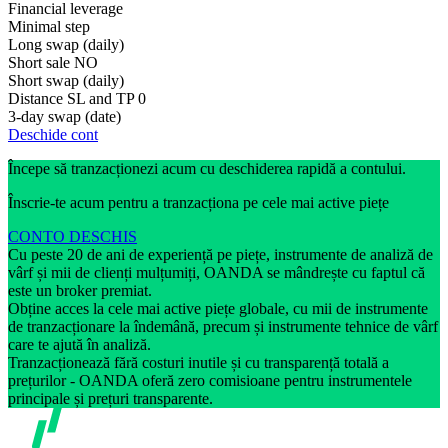
Financial leverage
Minimal step
Long swap (daily)
Short sale
NO
Short swap (daily)
Distance SL and TP
0
3-day swap (date)
Deschide cont
Începe să tranzacționezi acum cu deschiderea rapidă a contului.
Înscrie-te acum pentru a tranzacționa pe cele mai active piețe
CONTO DESCHIS
Cu peste 20 de ani de experiență pe piețe, instrumente de analiză de
vârf și mii de clienți mulțumiți, OANDA se mândrește cu faptul că
este un broker premiat.
Obține acces la cele mai active piețe globale, cu mii de instrumente
de tranzacționare la îndemână, precum și instrumente tehnice de vârf
care te ajută în analiză.
Tranzacționează fără costuri inutile și cu transparență totală a
prețurilor - OANDA oferă zero comisioane pentru instrumentele
principale și prețuri transparente.