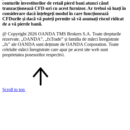
conturile investitorilor de retail pierd bani atunci când
tranzacționează CFD-uri cu acest furnizor. Ar trebui să luați în
considerare dacă înțelegeți modul în care funcționează
CFDurile și dacă vă puteți permite să vă asumați riscul ridicat
de a vă pierde banii.
@ Copyright 2026 OANDA TMS Brokers S.A. Toate drepturile
rezervate. „OANDA”, „fxTrade” și familia de mărci înregistrate
„fx” ale OANDA sunt deținute de OANDA Corporation. Toate
celelalte mărci înregistrate care apar pe acest site web sunt
proprietatea posesorilor respectivi.
Scroll to top