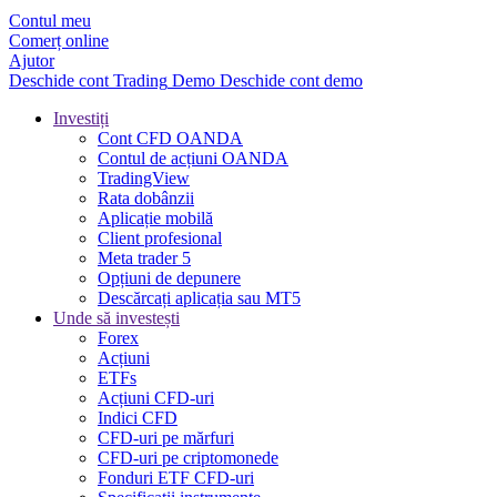
Contul meu
Comerț online
Ajutor
Deschide cont
Trading
Demo
Deschide cont demo
Investiți
Cont CFD OANDA
Contul de acțiuni OANDA
TradingView
Rata dobânzii
Aplicație mobilă
Client profesional
Meta trader 5
Opțiuni de depunere
Descărcați aplicația sau MT5
Unde să investești
Forex
Acțiuni
ETFs
Acțiuni CFD-uri
Indici CFD
CFD-uri pe mărfuri
CFD-uri pe criptomonede
Fonduri ETF CFD-uri