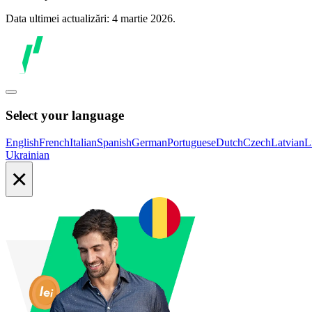
Data ultimei actualizări: 4 martie 2026.
Select your language
English
French
Italian
Spanish
German
Portuguese
Dutch
Czech
Latvian
L
Ukrainian
×