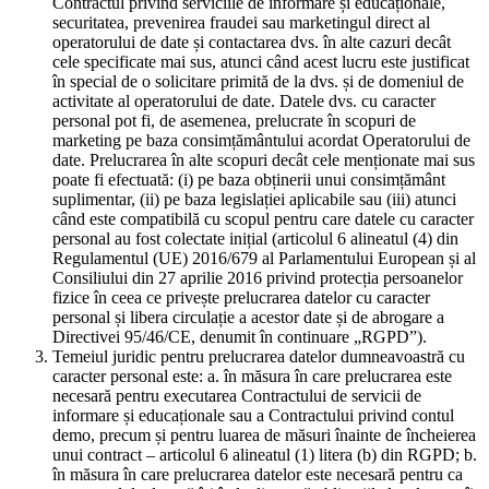
Contractul privind serviciile de informare și educaționale,
securitatea, prevenirea fraudei sau marketingul direct al
operatorului de date și contactarea dvs. în alte cazuri decât
cele specificate mai sus, atunci când acest lucru este justificat
în special de o solicitare primită de la dvs. și de domeniul de
activitate al operatorului de date. Datele dvs. cu caracter
personal pot fi, de asemenea, prelucrate în scopuri de
marketing pe baza consimțământului acordat Operatorului de
date. Prelucrarea în alte scopuri decât cele menționate mai sus
poate fi efectuată: (i) pe baza obținerii unui consimțământ
suplimentar, (ii) pe baza legislației aplicabile sau (iii) atunci
când este compatibilă cu scopul pentru care datele cu caracter
personal au fost colectate inițial (articolul 6 alineatul (4) din
Regulamentul (UE) 2016/679 al Parlamentului European și al
Consiliului din 27 aprilie 2016 privind protecția persoanelor
fizice în ceea ce privește prelucrarea datelor cu caracter
personal și libera circulație a acestor date și de abrogare a
Directivei 95/46/CE, denumit în continuare „RGPD”).
Temeiul juridic pentru prelucrarea datelor dumneavoastră cu
caracter personal este: a. în măsura în care prelucrarea este
necesară pentru executarea Contractului de servicii de
informare și educaționale sau a Contractului privind contul
demo, precum și pentru luarea de măsuri înainte de încheierea
unui contract – articolul 6 alineatul (1) litera (b) din RGPD; b.
în măsura în care prelucrarea datelor este necesară pentru ca