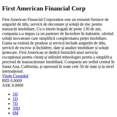
First American Financial Corp
First American Financial Corporation este un renumit furnizor de
asigurări de titlu, servicii de decontare și soluții de risc pentru
tranzacții imobiliare. Cu o istorie bogată de peste 130 de ani,
compania s-a impus ca un partener de încredere în industrie, oferind
soluții inovatoare care simplifică complexitatea pieței imobiliare.
Gama sa extinsă de produse și servicii include asigurări de titlu,
servicii de escrow și închidere, date și analize imobiliare și soluții
ipotecare. First American se dedică furnizării unui serviciu
excepțional pentru clienți și utilizării tehnologiei pentru a simplifica
procesul de tranzacționare imobiliară. Compania are sediul central în
Santa Ana, California, și operează în toate cele 50 de state și la nivel
internațional.
Vinde
Cumpără
BID
0.0000
ASK
0.0000
1H
1D
7D
30D
6M