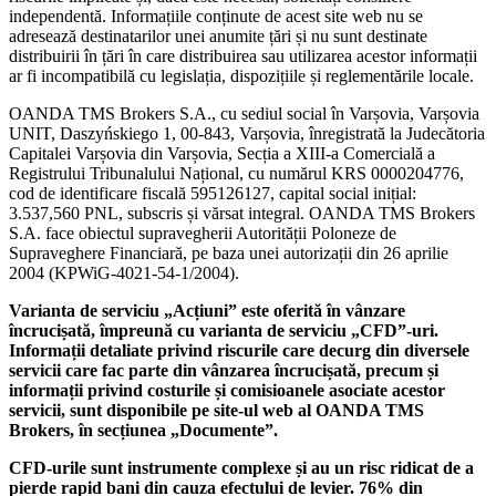
independentă. Informațiile conținute de acest site web nu se
adresează destinatarilor unei anumite țări și nu sunt destinate
distribuirii în țări în care distribuirea sau utilizarea acestor informații
ar fi incompatibilă cu legislația, dispozițiile și reglementările locale.
OANDA TMS Brokers S.A., cu sediul social în Varșovia, Varșovia
UNIT, Daszyńskiego 1, 00-843, Varșovia, înregistrată la Judecătoria
Capitalei Varșovia din Varșovia, Secția a XIII-a Comercială a
Registrului Tribunalului Național, cu numărul KRS 0000204776,
cod de identificare fiscală 595126127, capital social inițial:
3.537,560 PNL, subscris și vărsat integral. OANDA TMS Brokers
S.A. face obiectul supravegherii Autorității Poloneze de
Supraveghere Financiară, pe baza unei autorizații din 26 aprilie
2004 (KPWiG-4021-54-1/2004).
Varianta de serviciu „Acțiuni” este oferită în vânzare
încrucișată, împreună cu varianta de serviciu „CFD”-uri.
Informații detaliate privind riscurile care decurg din diversele
servicii care fac parte din vânzarea încrucișată, precum și
informații privind costurile și comisioanele asociate acestor
servicii, sunt disponibile pe site-ul web al OANDA TMS
Brokers, în secțiunea „Documente”.
CFD-urile sunt instrumente complexe și au un risc ridicat de a
pierde rapid bani din cauza efectului de levier. 76% din