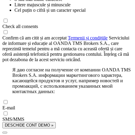
Litere majuscule și minuscule
Cel puțin o cifră și un caracter special
Check all consents
Confirm că am citit și am acceptat
Termenii și condițiile
Serviciului
de informare și educație al OANDA TMS Brokers S.A., care
reprezintă temeiul pentru a mă contacta cu această ofertă și care
oferă asistență telefonică pentru gestionarea contului. Înțeleg că mă
pot dezabona de la acest serviciu oricând.
Я даю согласие на получение от компании OANDA TMS
Brokers S.A. информации маркетингового характера,
касающейся продуктов и услуг, например новостей и
промоакций, с использованием указанных мной
контактных данных:
E-mail
SMS/MMS
DESCHIDE CONT DEMO »