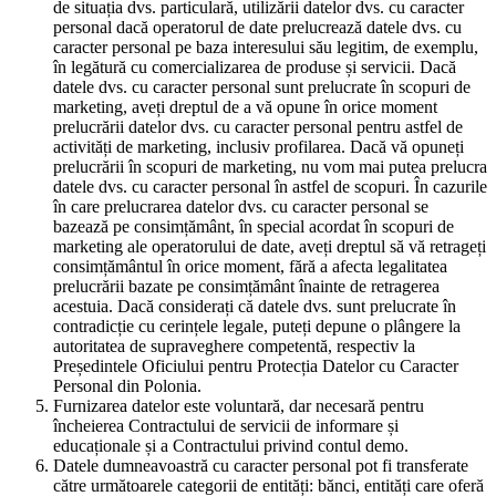
de situația dvs. particulară, utilizării datelor dvs. cu caracter
personal dacă operatorul de date prelucrează datele dvs. cu
caracter personal pe baza interesului său legitim, de exemplu,
în legătură cu comercializarea de produse și servicii. Dacă
datele dvs. cu caracter personal sunt prelucrate în scopuri de
marketing, aveți dreptul de a vă opune în orice moment
prelucrării datelor dvs. cu caracter personal pentru astfel de
activități de marketing, inclusiv profilarea. Dacă vă opuneți
prelucrării în scopuri de marketing, nu vom mai putea prelucra
datele dvs. cu caracter personal în astfel de scopuri. În cazurile
în care prelucrarea datelor dvs. cu caracter personal se
bazează pe consimțământ, în special acordat în scopuri de
marketing ale operatorului de date, aveți dreptul să vă retrageți
consimțământul în orice moment, fără a afecta legalitatea
prelucrării bazate pe consimțământ înainte de retragerea
acestuia. Dacă considerați că datele dvs. sunt prelucrate în
contradicție cu cerințele legale, puteți depune o plângere la
autoritatea de supraveghere competentă, respectiv la
Președintele Oficiului pentru Protecția Datelor cu Caracter
Personal din Polonia.
Furnizarea datelor este voluntară, dar necesară pentru
încheierea Contractului de servicii de informare și
educaționale și a Contractului privind contul demo.
Datele dumneavoastră cu caracter personal pot fi transferate
către următoarele categorii de entități: bănci, entități care oferă