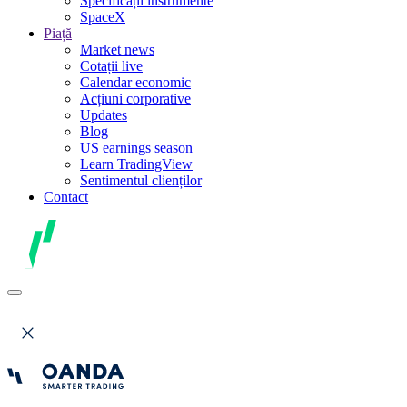
Specificații instrumente
SpaceX
Piață
Market news
Cotații live
Calendar economic
Acțiuni corporative
Updates
Blog
US earnings season
Learn TradingView
Sentimentul clienților
Contact