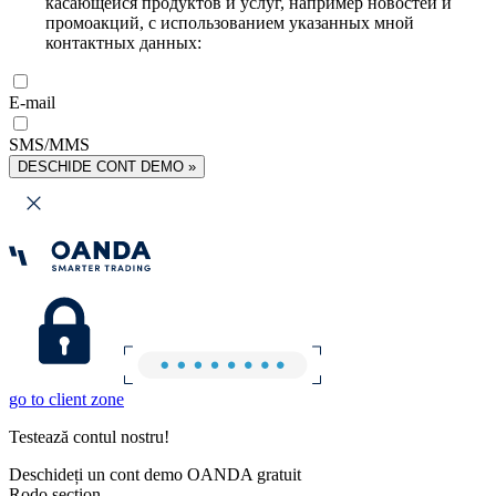
касающейся продуктов и услуг, например новостей и
промоакций, с использованием указанных мной
контактных данных:
E-mail
SMS/MMS
DESCHIDE CONT DEMO »
go to client zone
Testează contul nostru!
Deschideți un cont demo OANDA gratuit
Rodo section