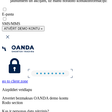
jaunumiem un akcijām, uz manu norādīto kontaktinformāciju:
E-pasta
SMS/MMS
ATVĒRT DEMO KONTU »
go to client zone
Aizpildiet veidlapu
Atveriet bezmaksas OANDA demo kontu
Rodo section
Kas ir personas datu pārzinis?