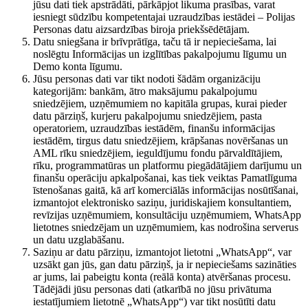
jūsu dati tiek apstrādāti, pārkāpjot likuma prasības, varat
iesniegt sūdzību kompetentajai uzraudzības iestādei – Polijas
Personas datu aizsardzības biroja priekšsēdētājam.
Datu sniegšana ir brīvprātīga, taču tā ir nepieciešama, lai
noslēgtu Informācijas un izglītības pakalpojumu līgumu un
Demo konta līgumu.
Jūsu personas dati var tikt nodoti šādām organizāciju
kategorijām: bankām, ātro maksājumu pakalpojumu
sniedzējiem, uzņēmumiem no kapitāla grupas, kurai pieder
datu pārziņš, kurjeru pakalpojumu sniedzējiem, pasta
operatoriem, uzraudzības iestādēm, finanšu informācijas
iestādēm, tirgus datu sniedzējiem, krāpšanas novēršanas un
AML rīku sniedzējiem, ieguldījumu fondu pārvaldītājiem,
rīku, programmatūras un platformu piegādātājiem darījumu un
finanšu operāciju apkalpošanai, kas tiek veiktas Pamatlīguma
īstenošanas gaitā, kā arī komerciālās informācijas nosūtīšanai,
izmantojot elektronisko saziņu, juridiskajiem konsultantiem,
revīzijas uzņēmumiem, konsultāciju uzņēmumiem, WhatsApp
lietotnes sniedzējam un uzņēmumiem, kas nodrošina serverus
un datu uzglabāšanu.
Saziņu ar datu pārziņu, izmantojot lietotni „WhatsApp“, var
uzsākt gan jūs, gan datu pārziņš, ja ir nepieciešams sazināties
ar jums, lai pabeigtu konta (reālā konta) atvēršanas procesu.
Tādējādi jūsu personas dati (atkarībā no jūsu privātuma
iestatījumiem lietotnē „WhatsApp“) var tikt nosūtīti datu