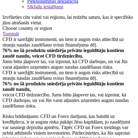
Piekļūstamības deklarācija
Sīkfailu iestatījumi
Izvēlieties citu valsti vai reģionu, lai redzētu saturu, kas ir specifisks
jūsu atrašanās vietai.
Choose country or region
Turpināt
CFD ir sarežģīti instrumenti, un tiem ir augsts risks attiecībā uz
strauju naudas zaudēšanu sviras finansējuma dēļ.
76% no šā produktu sniedzēja privāto ieguldītāju kontiem
zaudē naudu, veicot CFD tirdzniecību.
Jums būtu jāapsver tas, vai izprotat, kā CFD darbojas, un vai Jūs
varat atļauties uzņemties augsto naudas zaudēšanas risku.
CFD ir sarežģīti instrumenti, un tiem ir augsts risks attiecībā uz
strauju naudas zaudēšanu sviras finansējuma dēļ.
76% no šā produktu sniedzēja privāto ieguldītāju kontiem
zaudē naudu,
veicot CFD tirdzniecību. Jums būtu jāapsver tas, vai izprotat, kā
CFD darbojas, un vai Jūs varat atļauties uzņemties augsto naudas
zaudēšanas risku.
Risku brīdinājums: CFD un Forex darījumi, kas balstīti uz
kredītplecu, ir ar augstu riska pakāpi Jūsu kapitālam, jo zaudējumi
var sasniegt depozīta apmēru. Tāpēc CFD un Forex treidings var
nebūt atbilstošs visiem investoriem. Pārliecinieties, ka Jūs saprotat