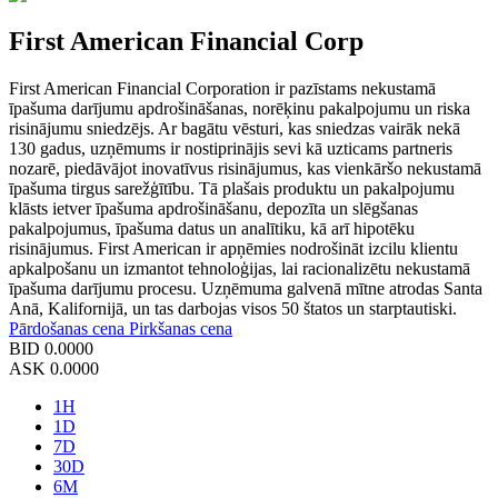
First American Financial Corp
First American Financial Corporation ir pazīstams nekustamā
īpašuma darījumu apdrošināšanas, norēķinu pakalpojumu un riska
risinājumu sniedzējs. Ar bagātu vēsturi, kas sniedzas vairāk nekā
130 gadus, uzņēmums ir nostiprinājis sevi kā uzticams partneris
nozarē, piedāvājot inovatīvus risinājumus, kas vienkāršo nekustamā
īpašuma tirgus sarežģītību. Tā plašais produktu un pakalpojumu
klāsts ietver īpašuma apdrošināšanu, depozīta un slēgšanas
pakalpojumus, īpašuma datus un analītiku, kā arī hipotēku
risinājumus. First American ir apņēmies nodrošināt izcilu klientu
apkalpošanu un izmantot tehnoloģijas, lai racionalizētu nekustamā
īpašuma darījumu procesu. Uzņēmuma galvenā mītne atrodas Santa
Anā, Kalifornijā, un tas darbojas visos 50 štatos un starptautiski.
Pārdošanas cena
Pirkšanas cena
BID
0.0000
ASK
0.0000
1H
1D
7D
30D
6M