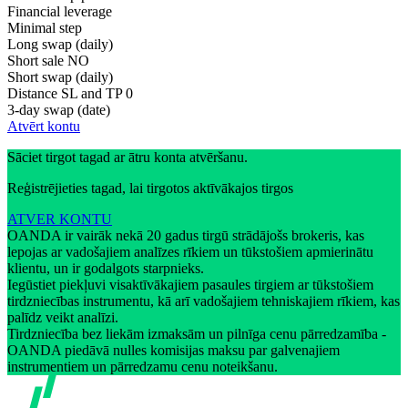
Financial leverage
Minimal step
Long swap (daily)
Short sale
NO
Short swap (daily)
Distance SL and TP
0
3-day swap (date)
Atvērt kontu
Sāciet tirgot tagad ar ātru konta atvēršanu.
Reģistrējieties tagad, lai tirgotos aktīvākajos tirgos
ATVER KONTU
OANDA ir vairāk nekā 20 gadus tirgū strādājošs brokeris, kas
lepojas ar vadošajiem analīzes rīkiem un tūkstošiem apmierinātu
klientu, un ir godalgots starpnieks.
Iegūstiet piekļuvi visaktīvākajiem pasaules tirgiem ar tūkstošiem
tirdzniecības instrumentu, kā arī vadošajiem tehniskajiem rīkiem, kas
palīdz veikt analīzi.
Tirdzniecība bez liekām izmaksām un pilnīga cenu pārredzamība -
OANDA piedāvā nulles komisijas maksu par galvenajiem
instrumentiem un pārredzamu cenu noteikšanu.