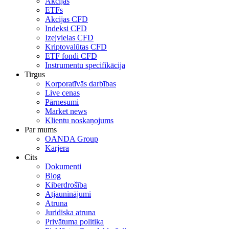
Akcijas
ETFs
Akcijas CFD
Indeksi CFD
Izejvielas CFD
Kriptovalūtas CFD
ETF fondi CFD
Instrumentu specifikācija
Tirgus
Korporatīvās darbības
Live cenas
Pārnesumi
Market news
Klientu noskaņojums
Par mums
OANDA Group
Karjera
Cits
Dokumenti
Blog
Kiberdrošība
Atjauninājumi
Atruna
Juridiska atruna
Privātuma politika