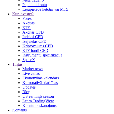
Meta trader 5
Papildini kontu
Lejupielādē lietotni vai MT5
Kur investēt?
Forex
Akcijas
ETFs
Akcijas CFD
Indeksi CFD
Izejvielas CFD
Kriptovalūtas CFD
ETF fondi CFD
Instrumentu specifikācija
SpaceX
Tirgus
Market news
Live cenas
Ekonomikas kalendārs
Korporatīvās darbības
Updates
Blog
US earnings season
Learn TradingView
Klientu noskaņojums
Kontakts