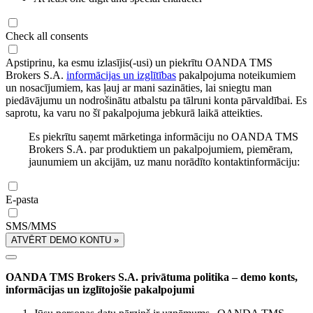
Check all consents
Apstiprinu, ka esmu izlasījis(-usi) un piekrītu OANDA TMS
Brokers S.A.
informācijas un izglītības
pakalpojuma noteikumiem
un nosacījumiem, kas ļauj ar mani sazināties, lai sniegtu man
piedāvājumu un nodrošinātu atbalstu pa tālruni konta pārvaldībai. Es
saprotu, ka varu no šī pakalpojuma jebkurā laikā atteikties.
Es piekrītu saņemt mārketinga informāciju no OANDA TMS
Brokers S.A. par produktiem un pakalpojumiem, piemēram,
jaunumiem un akcijām, uz manu norādīto kontaktinformāciju:
E-pasta
SMS/MMS
ATVĒRT DEMO KONTU »
OANDA TMS Brokers S.A. privātuma politika – demo konts,
informācijas un izglītojošie pakalpojumi