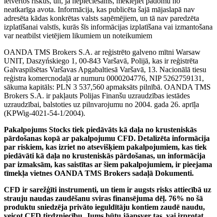
ietvertos riskus, un, ja nepieciešams, meklējiet padomu no
neatkarīga avota. Informācija, kas publicēta šajā mājaslapā nav
adresēta kādas konkrētas valsts saņēmējiem, un tā nav paredzēta
izplatīšanai valstīs, kurās šīs informācijas izplatīšana vai izmantošana
var neatbilst vietējiem likumiem un noteikumiem
OANDA TMS Brokers S.A. ar reģistrēto galveno mītni Warsaw
UNIT, Daszyńskiego 1, 00-843 Varšavā, Polijā, kas ir reģistrēta
Galvaspilsētas Varšavas Apgabaltiesā Varšavā, 13. Nacionālā tiesu
reģistra komercnodaļā ar numuru 0000204776, NIP 5262759131,
sākuma kapitāls: PLN 3 537,560 apmaksāts pilnībā. OANDA TMS
Brokers S.A. ir pakļauts Polijas Finanšu uzraudzības iestādes
uzraudzībai, balstoties uz pilnvarojumu no 2004. gada 26. aprīļa
(KPWig-4021-54-1/2004).
Pakalpojums Stocks tiek piedāvāts kā daļa no krusteniskās
pārdošanas kopā ar pakalpojumu CFD. Detalizēta informācija
par riskiem, kas izriet no atsevišķiem pakalpojumiem, kas tiek
piedāvāti kā daļa no krusteniskās pārdošanas, un informācija
par izmaksām, kas saistītas ar šiem pakalpojumiem, ir pieejama
tīmekļa vietnes OANDA TMS Brokers sadaļā Dokumenti.
CFD ir sarežģīti instrumenti, un tiem ir augsts risks attiecībā uz
strauju naudas zaudēšanu sviras finansējuma dēļ. 76% no šā
produktu sniedzēja privāto ieguldītāju kontiem zaudē naudu,
veicot CFD tirdzniecību. Jums būtu jāapsver tas, vai izprotat,