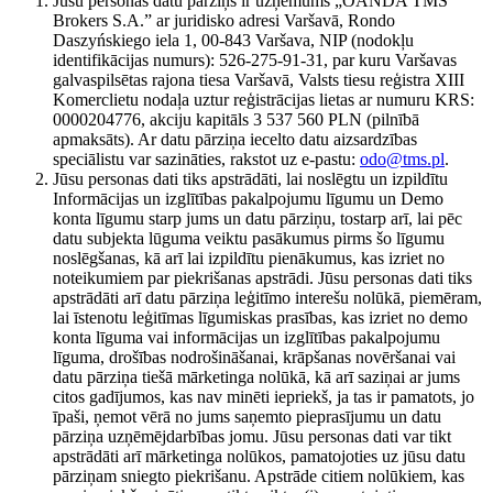
Jūsu personas datu pārziņš ir uzņēmums „OANDA TMS
Brokers S.A.” ar juridisko adresi Varšavā, Rondo
Daszyńskiego iela 1, 00-843 Varšava, NIP (nodokļu
identifikācijas numurs): 526-275-91-31, par kuru Varšavas
galvaspilsētas rajona tiesa Varšavā, Valsts tiesu reģistra XIII
Komerclietu nodaļa uztur reģistrācijas lietas ar numuru KRS:
0000204776, akciju kapitāls 3 537 560 PLN (pilnībā
apmaksāts). Ar datu pārziņa iecelto datu aizsardzības
speciālistu var sazināties, rakstot uz e-pastu:
odo@tms.pl
.
Jūsu personas dati tiks apstrādāti, lai noslēgtu un izpildītu
Informācijas un izglītības pakalpojumu līgumu un Demo
konta līgumu starp jums un datu pārziņu, tostarp arī, lai pēc
datu subjekta lūguma veiktu pasākumus pirms šo līgumu
noslēgšanas, kā arī lai izpildītu pienākumus, kas izriet no
noteikumiem par piekrišanas apstrādi. Jūsu personas dati tiks
apstrādāti arī datu pārziņa leģitīmo interešu nolūkā, piemēram,
lai īstenotu leģitīmas līgumiskas prasības, kas izriet no demo
konta līguma vai informācijas un izglītības pakalpojumu
līguma, drošības nodrošināšanai, krāpšanas novēršanai vai
datu pārziņa tiešā mārketinga nolūkā, kā arī saziņai ar jums
citos gadījumos, kas nav minēti iepriekš, ja tas ir pamatots, jo
īpaši, ņemot vērā no jums saņemto pieprasījumu un datu
pārziņa uzņēmējdarbības jomu. Jūsu personas dati var tikt
apstrādāti arī mārketinga nolūkos, pamatojoties uz jūsu datu
pārziņam sniegto piekrišanu. Apstrāde citiem nolūkiem, kas