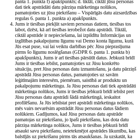
panta 1. punkta f) apakšpunkts; d. tiktāl, ciktāl jūsu personas
dati tiek apstrādāti datu pārziņa mārketinga nolūkos,
pamatojoties uz jūsu piekrišanu – Vispārīgās datu aizsardzības
regulas 6. panta 1. punkta a) apakšpunkts.
Jums ir tiesības piekļūt saviem personas datiem, tiesības tos
labot, dzēst, kā arī tiesības ierobežot datu apstrādi. Tiktāl,
ciktāl apstrāde ir nepieciešama, lai izpildītu Informācijas un
izglītības pakalpojumu līgumu vai Demo konta līgumu, kurā
Jūs esat puse, vai lai veiktu darbības pēc Jūsu pieprasījuma
pirms šo līgumu noslēgšanas (GDPR 6. panta 1. punkta b)
apakšpunkts), Jums ir arī tiesības pārsūtīt datus. Jebkurā brīdī
Jums ir tiesības iebilst, pamatojoties uz Jūsu konkrēto
situāciju, pret Jūsu personas datu izmantošanu, ja datu pārziņš
apstrādā Jūsu personas datus, pamatojoties uz savām
leģitīmajām interesēm, piemēram, saistībā ar produktu un
pakalpojumu mārketingu. Ja Jūsu personas dati tiek apstrādāti
mārketinga nolūkos, Jums ir tiesības jebkurā brīdī iebilst pret
Jūsu personas datu apstrādi šādā mārketingā, ieskaitot
profilēšanu. Ja Jūs iebilstat pret apstrādi mārketinga nolūkos,
mēs vairs nevarēsim apstrādāt Jūsu personas datus šādiem
nolūkiem. Gadījumos, kad Jūsu personas datu apstrāde
pamatojas uz piekrišanu, jo īpaši piekrišanu, kas dota datu
pārziņa mārketinga nolūkos, Jums ir tiesības jebkurā brīdī
atsaukt savu piekrišanu, neietekmējot apstrādes likumību, kas
balstījās uz piekrišanu pirms tās atsaukšanas. Ja uzskatāt, ka