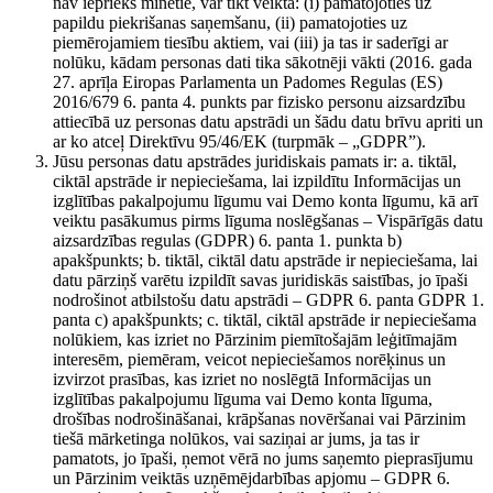
nav iepriekš minētie, var tikt veikta: (i) pamatojoties uz
papildu piekrišanas saņemšanu, (ii) pamatojoties uz
piemērojamiem tiesību aktiem, vai (iii) ja tas ir saderīgi ar
nolūku, kādam personas dati tika sākotnēji vākti (2016. gada
27. aprīļa Eiropas Parlamenta un Padomes Regulas (ES)
2016/679 6. panta 4. punkts par fizisko personu aizsardzību
attiecībā uz personas datu apstrādi un šādu datu brīvu apriti un
ar ko atceļ Direktīvu 95/46/EK (turpmāk – „GDPR”).
Jūsu personas datu apstrādes juridiskais pamats ir: a. tiktāl,
ciktāl apstrāde ir nepieciešama, lai izpildītu Informācijas un
izglītības pakalpojumu līgumu vai Demo konta līgumu, kā arī
veiktu pasākumus pirms līguma noslēgšanas – Vispārīgās datu
aizsardzības regulas (GDPR) 6. panta 1. punkta b)
apakšpunkts; b. tiktāl, ciktāl datu apstrāde ir nepieciešama, lai
datu pārziņš varētu izpildīt savas juridiskās saistības, jo īpaši
nodrošinot atbilstošu datu apstrādi – GDPR 6. panta GDPR 1.
panta c) apakšpunkts; c. tiktāl, ciktāl apstrāde ir nepieciešama
nolūkiem, kas izriet no Pārzinim piemītošajām leģitīmajām
interesēm, piemēram, veicot nepieciešamos norēķinus un
izvirzot prasības, kas izriet no noslēgtā Informācijas un
izglītības pakalpojumu līguma vai Demo konta līguma,
drošības nodrošināšanai, krāpšanas novēršanai vai Pārzinim
tiešā mārketinga nolūkos, vai saziņai ar jums, ja tas ir
pamatots, jo īpaši, ņemot vērā no jums saņemto pieprasījumu
un Pārzinim veiktās uzņēmējdarbības apjomu – GDPR 6.