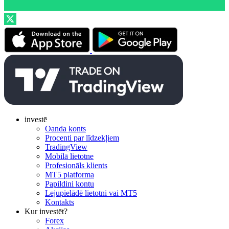
investē
Oanda konts
Procenti par līdzekļiem
TradingView
Mobilā lietotne
Profesionāls klients
MT5 platforma
Papildini kontu
Lejupielādē lietotni vai MT5
Kontakts
Kur investēt?
Forex