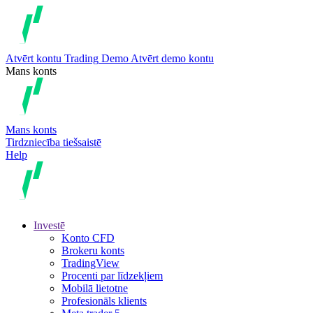
Atvērt kontu
Trading
Demo
Atvērt demo kontu
Mans konts
Mans konts
Tirdzniecība tiešsaistē
Help
Investē
Konto CFD
Brokeru konts
TradingView
Procenti par līdzekļiem
Mobilā lietotne
Profesionāls klients