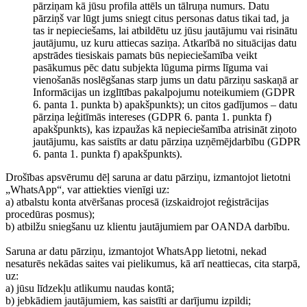
pārziņam kā jūsu profila attēls un tālruņa numurs. Datu
pārziņš var lūgt jums sniegt citus personas datus tikai tad, ja
tas ir nepieciešams, lai atbildētu uz jūsu jautājumu vai risinātu
jautājumu, uz kuru attiecas saziņa. Atkarībā no situācijas datu
apstrādes tiesiskais pamats būs nepieciešamība veikt
pasākumus pēc datu subjekta lūguma pirms līguma vai
vienošanās noslēgšanas starp jums un datu pārziņu saskaņā ar
Informācijas un izglītības pakalpojumu noteikumiem (GDPR
6. panta 1. punkta b) apakšpunkts); un citos gadījumos – datu
pārziņa leģitīmās intereses (GDPR 6. panta 1. punkta f)
apakšpunkts), kas izpaužas kā nepieciešamība atrisināt ziņoto
jautājumu, kas saistīts ar datu pārziņa uzņēmējdarbību (GDPR
6. panta 1. punkta f) apakšpunkts).
Drošības apsvērumu dēļ saruna ar datu pārziņu, izmantojot lietotni
„WhatsApp“, var attiekties vienīgi uz:
a) atbalstu konta atvēršanas procesā (izskaidrojot reģistrācijas
procedūras posmus);
b) atbilžu sniegšanu uz klientu jautājumiem par OANDA darbību.
Saruna ar datu pārziņu, izmantojot WhatsApp lietotni, nekad
nesaturēs nekādas saites vai pielikumus, kā arī neattiecas, cita starpā,
uz:
a) jūsu līdzekļu atlikumu naudas kontā;
b) jebkādiem jautājumiem, kas saistīti ar darījumu izpildi;