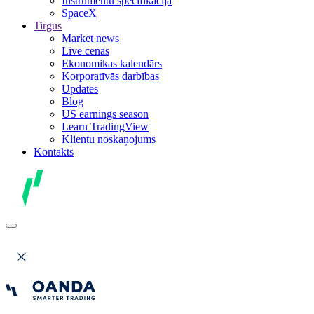
Instrumentu specifikācija
SpaceX
Tirgus
Market news
Live cenas
Ekonomikas kalendārs
Korporatīvās darbības
Updates
Blog
US earnings season
Learn TradingView
Klientu noskaņojums
Kontakts