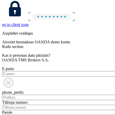
go to client zone
Aizpildiet veidlapu
Atveriet bezmaksas OANDA demo kontu
Rodo section
Kas ir personas datu pārzinis?
OANDA TMS Brokers S.A.
E-pasts
phone_prefix
Tālruņa numurs
Parole