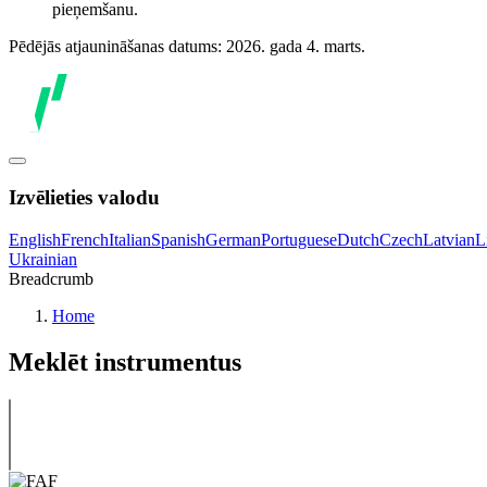
pieņemšanu.
Pēdējās atjaunināšanas datums: 2026. gada 4. marts.
Izvēlieties valodu
English
French
Italian
Spanish
German
Portuguese
Dutch
Czech
Latvian
L
Ukrainian
Breadcrumb
Home
Meklēt instrumentus