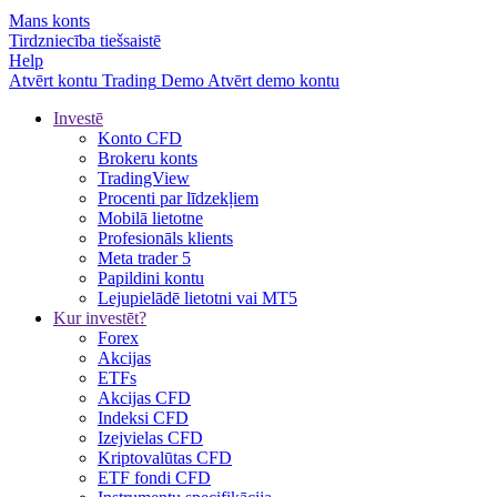
Mans konts
Tirdzniecība tiešsaistē
Help
Atvērt kontu
Trading
Demo
Atvērt demo kontu
Investē
Konto CFD
Brokeru konts
TradingView
Procenti par līdzekļiem
Mobilā lietotne
Profesionāls klients
Meta trader 5
Papildini kontu
Lejupielādē lietotni vai MT5
Kur investēt?
Forex
Akcijas
ETFs
Akcijas CFD
Indeksi CFD
Izejvielas CFD
Kriptovalūtas CFD
ETF fondi CFD