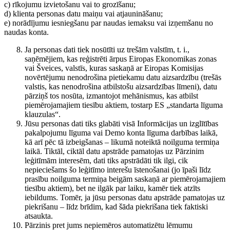
c) rīkojumu izvietošanu vai to grozīšanu;
d) klienta personas datu maiņu vai atjaunināšanu;
e) norādījumu iesniegšanu par naudas iemaksu vai izņemšanu no
naudas konta.
Ja personas dati tiek nosūtīti uz trešām valstīm, t. i.,
saņēmējiem, kas reģistrēti ārpus Eiropas Ekonomikas zonas
vai Šveices, valstīs, kuras saskaņā ar Eiropas Komisijas
novērtējumu nenodrošina pietiekamu datu aizsardzību (trešās
valstis, kas nenodrošina atbilstošu aizsardzības līmeni), datu
pārziņš tos nosūta, izmantojot mehānismus, kas atbilst
piemērojamajiem tiesību aktiem, tostarp ES „standarta līguma
klauzulas“.
Jūsu personas dati tiks glabāti visā Informācijas un izglītības
pakalpojumu līguma vai Demo konta līguma darbības laikā,
kā arī pēc tā izbeigšanas – likumā noteiktā noilguma termiņa
laikā. Tiktāl, ciktāl datu apstrāde pamatojas uz Pārzinim
leģitīmām interesēm, dati tiks apstrādāti tik ilgi, cik
nepieciešams šo leģitīmo interešu īstenošanai (jo īpaši līdz
prasību noilguma termiņa beigām saskaņā ar piemērojamajiem
tiesību aktiem), bet ne ilgāk par laiku, kamēr tiek atzīts
iebildums. Tomēr, ja jūsu personas datu apstrāde pamatojas uz
piekrišanu – līdz brīdim, kad šāda piekrišana tiek faktiski
atsaukta.
Pārzinis pret jums nepiemēros automatizētu lēmumu