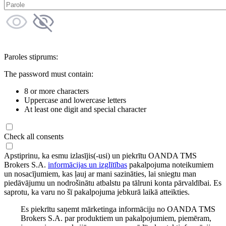
Paroles stiprums:
The password must contain:
8 or more characters
Uppercase and lowercase letters
At least one digit and special character
Check all consents
Apstiprinu, ka esmu izlasījis(-usi) un piekrītu OANDA TMS
Brokers S.A.
informācijas un izglītības
pakalpojuma noteikumiem
un nosacījumiem, kas ļauj ar mani sazināties, lai sniegtu man
piedāvājumu un nodrošinātu atbalstu pa tālruni konta pārvaldībai. Es
saprotu, ka varu no šī pakalpojuma jebkurā laikā atteikties.
Es piekrītu saņemt mārketinga informāciju no OANDA TMS
Brokers S.A. par produktiem un pakalpojumiem, piemēram,