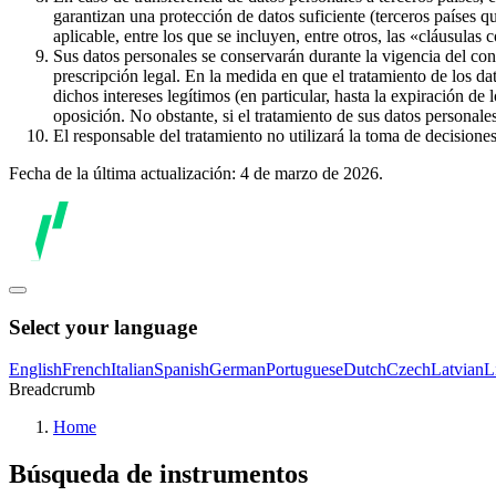
garantizan una protección de datos suficiente (terceros países q
aplicable, entre los que se incluyen, entre otros, las «cláusulas
Sus datos personales se conservarán durante la vigencia del con
prescripción legal. En la medida en que el tratamiento de los dat
dichos intereses legítimos (en particular, hasta la expiración de
oposición. No obstante, si el tratamiento de sus datos personal
El responsable del tratamiento no utilizará la toma de decision
Fecha de la última actualización: 4 de marzo de 2026.
Select your language
English
French
Italian
Spanish
German
Portuguese
Dutch
Czech
Latvian
L
Breadcrumb
Home
Búsqueda de instrumentos