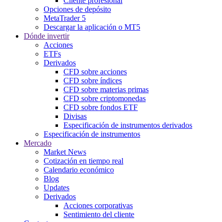
Cliente profesional
Opciones de depósito
MetaTrader 5
Descargar la aplicación o MT5
Dónde invertir
Acciones
ETFs
Derivados
CFD sobre acciones
CFD sobre índices
CFD sobre materias primas
CFD sobre criptomonedas
CFD sobre fondos ETF
Divisas
Especificación de instrumentos derivados
Especificación de instrumentos
Mercado
Market News
Cotización en tiempo real
Calendario económico
Blog
Updates
Derivados
Acciones corporativas
Sentimiento del cliente