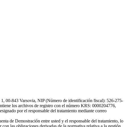
, 00-843 Varsovia, NIP (Número de identificación fiscal): 526-275-
, mantiene los archivos de registro con el número KRS: 0000204776,
esignado por el responsable del tratamiento mediante correo
uenta de Demostración entre usted y el responsable del tratamiento, lo
 con las obligaciones derivadas de la normativa relativa a la gestión