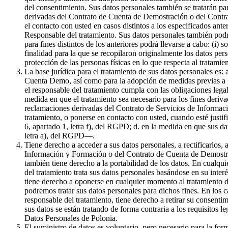
del consentimiento. Sus datos personales también se tratarán par
derivadas del Contrato de Cuenta de Demostración o del Contrat
el contacto con usted en casos distintos a los especificados ante
Responsable del tratamiento. Sus datos personales también podr
para fines distintos de los anteriores podrá llevarse a cabo: (i) 
finalidad para la que se recopilaron originalmente los datos pe
protección de las personas físicas en lo que respecta al tratami
La base jurídica para el tratamiento de sus datos personales es:
Cuenta Demo, así como para la adopción de medidas previas a la 
el responsable del tratamiento cumpla con las obligaciones legale
medida en que el tratamiento sea necesario para los fines derivad
reclamaciones derivadas del Contrato de Servicios de Informaci
tratamiento, o ponerse en contacto con usted, cuando esté justif
6, apartado 1, letra f), del RGPD; d. en la medida en que sus da
letra a), del RGPD—.
Tiene derecho a acceder a sus datos personales, a rectificarlos, 
Información y Formación o del Contrato de Cuenta de Demostració
también tiene derecho a la portabilidad de los datos. En cualqui
del tratamiento trata sus datos personales basándose en su inter
tiene derecho a oponerse en cualquier momento al tratamiento de
podremos tratar sus datos personales para dichos fines. En los c
responsable del tratamiento, tiene derecho a retirar su consenti
sus datos se están tratando de forma contraria a los requisitos l
Datos Personales de Polonia.
El suministro de datos es voluntario, pero necesario para la f