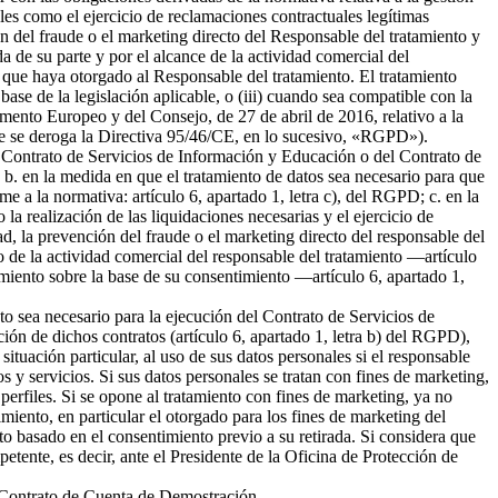
ales como el ejercicio de reclamaciones contractuales legítimas
 del fraude o el marketing directo del Responsable del tratamiento y
da de su parte y por el alcance de la actividad comercial del
 que haya otorgado al Responsable del tratamiento. El tratamiento
 base de la legislación aplicable, o (iii) cuando sea compatible con la
amento Europeo y del Consejo, de 27 de abril de 2016, relativo a la
l que se deroga la Directiva 95/46/CE, en lo sucesivo, «RGPD»).
del Contrato de Servicios de Información y Educación o del Contrato de
b. en la medida en que el tratamiento de datos sea necesario para que
me a la normativa: artículo 6, apartado 1, letra c), del RGPD; c. en la
la realización de las liquidaciones necesarias y el ejercicio de
 la prevención del fraude o el marketing directo del responsable del
to de la actividad comercial del responsable del tratamiento —artículo
tamiento sobre la base de su consentimiento —artículo 6, apartado 1,
nto sea necesario para la ejecución del Contrato de Servicios de
ión de dichos contratos (artículo 6, apartado 1, letra b) del RGPD),
tuación particular, al uso de sus datos personales si el responsable
s y servicios. Si sus datos personales se tratan con fines de marketing,
erfiles. Si se opone al tratamiento con fines de marketing, ya no
miento, en particular el otorgado para los fines de marketing del
nto basado en el consentimiento previo a su retirada. Si considera que
petente, es decir, ante el Presidente de la Oficina de Protección de
el Contrato de Cuenta de Demostración.