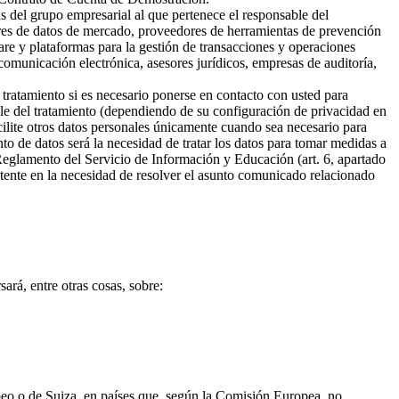
s del grupo empresarial al que pertenece el responsable del
ores de datos de mercado, proveedores de herramientas de prevención
are y plataformas para la gestión de transacciones y operaciones
omunicación electrónica, asesores jurídicos, empresas de auditoría,
 tratamiento si es necesario ponerse en contacto con usted para
ble del tratamiento (dependiendo de su configuración de privacidad en
cilite otros datos personales únicamente cuando sea necesario para
ento de datos será la necesidad de tratar los datos para tomar medidas a
 Reglamento del Servicio de Información y Educación (art. 6, apartado
sistente en la necesidad de resolver el asunto comunicado relacionado
ará, entre otras cosas, sobre:
opeo o de Suiza, en países que, según la Comisión Europea, no