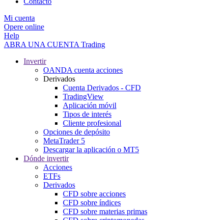
Contacto
Mi cuenta
Opere online
Help
ABRA UNA CUENTA
Trading
Invertir
OANDA cuenta acciones
Derivados
Cuenta Derivados - CFD
TradingView
Aplicación móvil
Tipos de interés
Cliente profesional
Opciones de depósito
MetaTrader 5
Descargar la aplicación o MT5
Dónde invertir
Acciones
ETFs
Derivados
CFD sobre acciones
CFD sobre índices
CFD sobre materias primas