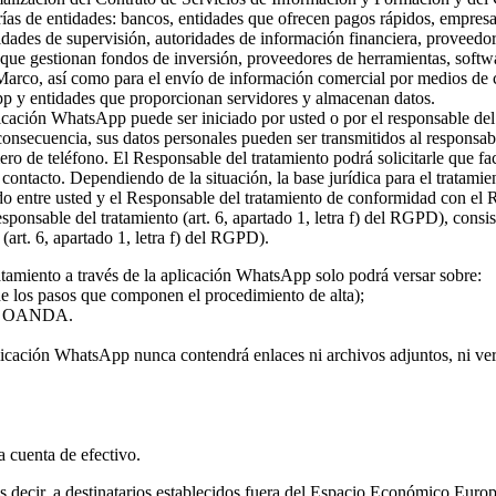
rías de entidades: bancos, entidades que ofrecen pagos rápidos, empresa
ridades de supervisión, autoridades de información financiera, proveed
s que gestionan fondos de inversión, proveedores de herramientas, softw
 Marco, así como para el envío de información comercial por medios de c
pp y entidades que proporcionan servidores y almacenan datos.
plicación WhatsApp puede ser iniciado por usted o por el responsable del
 consecuencia, sus datos personales pueden ser transmitidos al responsa
ro de teléfono. El Responsable del tratamiento podrá solicitarle que fa
l contacto. Dependiendo de la situación, la base jurídica para el tratami
rdo entre usted y el Responsable del tratamiento de conformidad con el
 responsable del tratamiento (art. 6, apartado 1, letra f) del RGPD), con
(art. 6, apartado 1, letra f) del RGPD).
atamiento a través de la aplicación WhatsApp solo podrá versar sobre:
 de los pasos que componen el procedimiento de alta);
o de OANDA.
licación WhatsApp nunca contendrá enlaces ni archivos adjuntos, ni vers
la cuenta de efectivo.
 es decir, a destinatarios establecidos fuera del Espacio Económico Eur