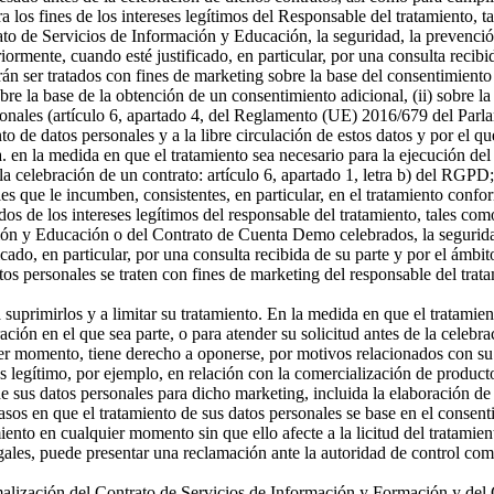
a los fines de los intereses legítimos del Responsable del tratamiento, t
o de Servicios de Información y Educación, la seguridad, la prevención
riormente, cuando esté justificado, en particular, por una consulta recibi
án ser tratados con fines de marketing sobre la base del consentimiento
sobre la base de la obtención de un consentimiento adicional, (ii) sobre la
rsonales (artículo 6, apartado 4, del Reglamento (UE) 2016/679 del Parl
ento de datos personales y a la libre circulación de estos datos y por e
 a. en la medida en que el tratamiento sea necesario para la ejecución 
celebración de un contrato: artículo 6, apartado 1, letra b) del RGPD; 
s que le incumben, consistentes, en particular, en el tratamiento confor
os de los intereses legítimos del responsable del tratamiento, tales como 
ón y Educación o del Contrato de Cuenta Demo celebrados, la seguridad,
icado, en particular, por una consulta recibida de su parte y por el ámbi
tos personales se traten con fines de marketing del responsable del tra
a suprimirlos y a limitar su tratamiento. En la medida en que el tratamie
n en el que sea parte, o para atender su solicitud antes de la celebrac
er momento, tiene derecho a oponerse, por motivos relacionados con su si
és legítimo, por ejemplo, en relación con la comercialización de producto
 sus datos personales para dicho marketing, incluida la elaboración de p
asos en que el tratamiento de sus datos personales se base en el consenti
miento en cualquier momento sin que ello afecte a la licitud del tratamie
egales, puede presentar una reclamación ante la autoridad de control com
ormalización del Contrato de Servicios de Información y Formación y d