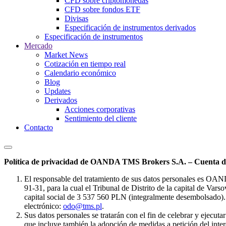
CFD sobre criptomonedas
CFD sobre fondos ETF
Divisas
Especificación de instrumentos derivados
Especificación de instrumentos
Mercado
Market News
Cotización en tiempo real
Calendario económico
Blog
Updates
Derivados
Acciones corporativas
Sentimiento del cliente
Contacto
Política de privacidad de OANDA TMS Brokers S.A. – Cuenta de
El responsable del tratamiento de sus datos personales es OA
91-31, para la cual el Tribunal de Distrito de la capital de Va
capital social de 3 537 560 PLN (integralmente desembolsado). 
electrónico:
odo@tms.pl
.
Sus datos personales se tratarán con el fin de celebrar y ejecut
que incluye también la adopción de medidas a petición del intere