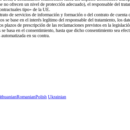
ue no ofrecen un nivel de protección adecuado), el responsable del trat
 contractuales tipo» de la UE.
trato de servicios de información y formación o del contrato de cuenta d
os se base en el interés legítimo del responsable del tratamiento, los da
 los plazos de prescripción de las reclamaciones previstos en la legislac
es se basa en el consentimiento, hasta que dicho consentimiento sea efec
es automatizada en su contra.
ithuanian
Romanian
Polish
Ukrainian