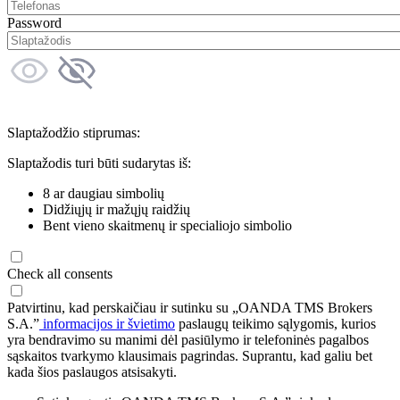
Password
Slaptažodžio stiprumas:
Slaptažodis turi būti sudarytas iš:
8 ar daugiau simbolių
Didžiųjų ir mažųjų raidžių
Bent vieno skaitmenų ir specialiojo simbolio
Check all consents
Patvirtinu, kad perskaičiau ir sutinku su „OANDA TMS Brokers
S.A.”
informacijos ir švietimo
paslaugų teikimo sąlygomis, kurios
yra bendravimo su manimi dėl pasiūlymo ir telefoninės pagalbos
sąskaitos tvarkymo klausimais pagrindas. Suprantu, kad galiu bet
kada šios paslaugos atsisakyti.