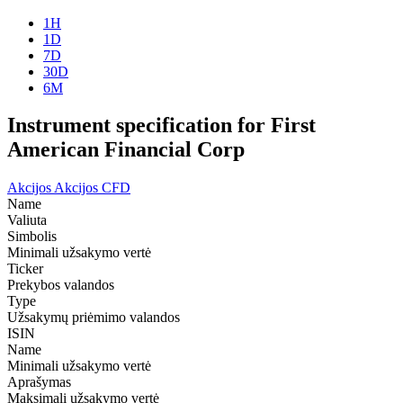
1H
1D
7D
30D
6M
Instrument specification for First
American Financial Corp
Akcijos
Akcijos CFD
Name
Valiuta
Simbolis
Minimali užsakymo vertė
Ticker
Prekybos valandos
Type
Užsakymų priėmimo valandos
ISIN
Name
Minimali užsakymo vertė
Aprašymas
Maksimali užsakymo vertė