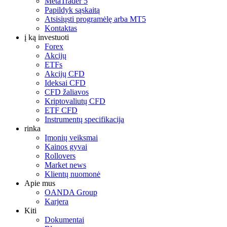
MetaTrader 5
Papildyk sąskaitą
Atsisiųsti programėlę arba MT5
Kontaktas
į ką investuoti
Forex
Akcijų
ETFs
Akcijų CFD
Ideksai CFD
CFD žaliavos
Kriptovaliutų CFD
ETF CFD
Instrumentų specifikacija
rinka
Įmonių veiksmai
Kainos gyvai
Rollovers
Market news
Klientų nuomonė
Apie mus
OANDA Group
Karjera
Kiti
Dokumentai