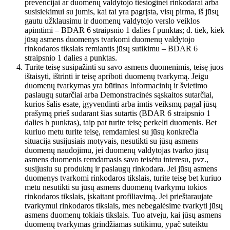
prevencijai ar duomenų valdytojo tiesioginei rinkodarai arba
susisiekimui su jumis, kai tai yra pagrįsta, visų pirma, iš jūsų
gautu užklausimu ir duomenų valdytojo verslo veiklos
apimtimi – BDAR 6 straipsnio 1 dalies f punktas; d. tiek, kiek
jūsų asmens duomenys tvarkomi duomenų valdytojo
rinkodaros tikslais remiantis jūsų sutikimu – BDAR 6
straipsnio 1 dalies a punktas.
Turite teisę susipažinti su savo asmens duomenimis, teisę juos
ištaisyti, ištrinti ir teisę apriboti duomenų tvarkymą. Jeigu
duomenų tvarkymas yra būtinas Informacinių ir švietimo
paslaugų sutarčiai arba Demonstracinės sąskaitos sutarčiai,
kurios šalis esate, įgyvendinti arba imtis veiksmų pagal jūsų
prašymą prieš sudarant šias sutartis (BDAR 6 straipsnio 1
dalies b punktas), taip pat turite teisę perkelti duomenis. Bet
kuriuo metu turite teisę, remdamiesi su jūsų konkrečia
situacija susijusiais motyvais, nesutikti su jūsų asmens
duomenų naudojimu, jei duomenų valdytojas tvarko jūsų
asmens duomenis remdamasis savo teisėtu interesu, pvz.,
susijusiu su produktų ir paslaugų rinkodara. Jei jūsų asmens
duomenys tvarkomi rinkodaros tikslais, turite teisę bet kuriuo
metu nesutikti su jūsų asmens duomenų tvarkymu tokios
rinkodaros tikslais, įskaitant profiliavimą. Jei prieštaraujate
tvarkymui rinkodaros tikslais, mes nebegalėsime tvarkyti jūsų
asmens duomenų tokiais tikslais. Tuo atveju, kai jūsų asmens
duomenų tvarkymas grindžiamas sutikimu, ypač suteiktu