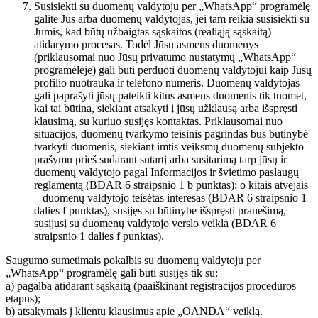
Susisiekti su duomenų valdytoju per „WhatsApp“ programėlę
galite Jūs arba duomenų valdytojas, jei tam reikia susisiekti su
Jumis, kad būtų užbaigtas sąskaitos (realiąją sąskaitą)
atidarymo procesas. Todėl Jūsų asmens duomenys
(priklausomai nuo Jūsų privatumo nustatymų „WhatsApp“
programėlėje) gali būti perduoti duomenų valdytojui kaip Jūsų
profilio nuotrauka ir telefono numeris. Duomenų valdytojas
gali paprašyti jūsų pateikti kitus asmens duomenis tik tuomet,
kai tai būtina, siekiant atsakyti į jūsų užklausą arba išspręsti
klausimą, su kuriuo susijęs kontaktas. Priklausomai nuo
situacijos, duomenų tvarkymo teisinis pagrindas bus būtinybė
tvarkyti duomenis, siekiant imtis veiksmų duomenų subjekto
prašymu prieš sudarant sutartį arba susitarimą tarp jūsų ir
duomenų valdytojo pagal Informacijos ir švietimo paslaugų
reglamentą (BDAR 6 straipsnio 1 b punktas); o kitais atvejais
– duomenų valdytojo teisėtas interesas (BDAR 6 straipsnio 1
dalies f punktas), susijęs su būtinybe išspręsti pranešimą,
susijusį su duomenų valdytojo verslo veikla (BDAR 6
straipsnio 1 dalies f punktas).
Saugumo sumetimais pokalbis su duomenų valdytoju per
„WhatsApp“ programėlę gali būti susijęs tik su:
a) pagalba atidarant sąskaitą (paaiškinant registracijos procedūros
etapus);
b) atsakymais į klientų klausimus apie „OANDA“ veiklą.