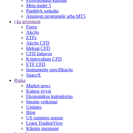
Profesionalus klientas
Meta trader 5
Papildyk sąskaitą
Atsisiųsti programėlę arba MT5
į ką investuoti
Forex
Akcijų
ETFs
Akcijų CFD
Ideksai CFD
CFD žaliavos
Kriptovaliutų CFD
ETF CFD
Instrumentų specifikacija
SpaceX
Rinka
Market news
Kainos gyvai
Ekonomikos kalendorius
Įmonių veiksmai
Updates
Blog
US earnings season
Learn TradingView
Klientų nuomonė