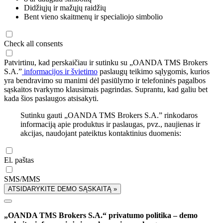
Didžiųjų ir mažųjų raidžių
Bent vieno skaitmenų ir specialiojo simbolio
Check all consents
Patvirtinu, kad perskaičiau ir sutinku su „OANDA TMS Brokers
S.A.”
informacijos ir švietimo
paslaugų teikimo sąlygomis, kurios
yra bendravimo su manimi dėl pasiūlymo ir telefoninės pagalbos
sąskaitos tvarkymo klausimais pagrindas. Suprantu, kad galiu bet
kada šios paslaugos atsisakyti.
Sutinku gauti „OANDA TMS Brokers S.A.” rinkodaros
informaciją apie produktus ir paslaugas, pvz., naujienas ir
akcijas, naudojant pateiktus kontaktinius duomenis:
El. paštas
SMS/MMS
ATSIDARYKITE DEMO SĄSKAITĄ »
„OANDA TMS Brokers S.A.“ privatumo politika – demo