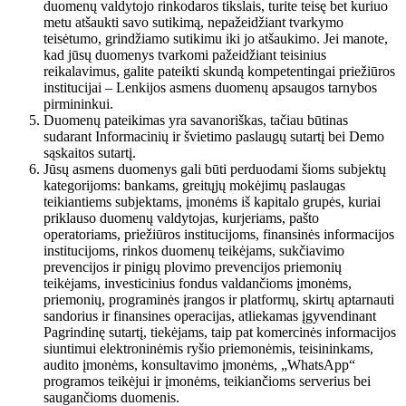
duomenų valdytojo rinkodaros tikslais, turite teisę bet kuriuo
metu atšaukti savo sutikimą, nepažeidžiant tvarkymo
teisėtumo, grindžiamo sutikimu iki jo atšaukimo. Jei manote,
kad jūsų duomenys tvarkomi pažeidžiant teisinius
reikalavimus, galite pateikti skundą kompetentingai priežiūros
institucijai – Lenkijos asmens duomenų apsaugos tarnybos
pirmininkui.
Duomenų pateikimas yra savanoriškas, tačiau būtinas
sudarant Informacinių ir švietimo paslaugų sutartį bei Demo
sąskaitos sutartį.
Jūsų asmens duomenys gali būti perduodami šioms subjektų
kategorijoms: bankams, greitųjų mokėjimų paslaugas
teikiantiems subjektams, įmonėms iš kapitalo grupės, kuriai
priklauso duomenų valdytojas, kurjeriams, pašto
operatoriams, priežiūros institucijoms, finansinės informacijos
institucijoms, rinkos duomenų teikėjams, sukčiavimo
prevencijos ir pinigų plovimo prevencijos priemonių
teikėjams, investicinius fondus valdančioms įmonėms,
priemonių, programinės įrangos ir platformų, skirtų aptarnauti
sandorius ir finansines operacijas, atliekamas įgyvendinant
Pagrindinę sutartį, tiekėjams, taip pat komercinės informacijos
siuntimui elektroninėmis ryšio priemonėmis, teisininkams,
audito įmonėms, konsultavimo įmonėms, „WhatsApp“
programos teikėjui ir įmonėms, teikiančioms serverius bei
saugančioms duomenis.