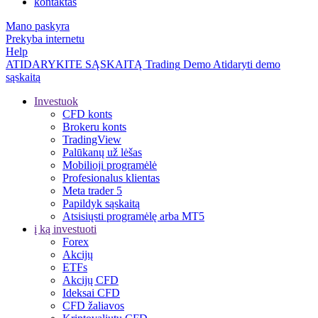
kontaktas
Mano paskyra
Prekyba internetu
Help
ATIDARYKITE SĄSKAITĄ
Trading
Demo
Atidaryti demo
sąskaitą
Investuok
CFD konts
Brokeru konts
TradingView
Palūkanų už lėšas
Mobilioji programėlė
Profesionalus klientas
Meta trader 5
Papildyk sąskaitą
Atsisiųsti programėlę arba MT5
į ką investuoti
Forex
Akcijų
ETFs
Akcijų CFD
Ideksai CFD
CFD žaliavos