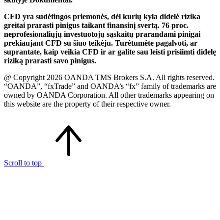
CFD yra sudėtingos priemonės, dėl kurių kyla didelė rizika
greitai prarasti pinigus taikant finansinį svertą. 76 proc.
neprofesionaliųjų investuotojų sąskaitų prarandami pinigai
prekiaujant CFD su šiuo teikėju. Turėtumėte pagalvoti, ar
suprantate, kaip veikia CFD ir ar galite sau leisti prisiimti didelę
riziką prarasti savo pinigus.
@ Copyright 2026 OANDA TMS Brokers S.A. All rights reserved.
“OANDA”, “fxTrade” and OANDA’s “fx” family of trademarks are
owned by OANDA Corporation. All other trademarks appearing on
this website are the property of their respective owner.
Scroll to top