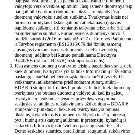
pagrįsta, visų pirma, jūsų pateiktu užklausimu ir duomenų
valdytojo verslo veiklos apimtimi. Jūsų asmens duomenys taip
pat gali būti tvarkomi rinkodaros tikslais, remiantis jūsų
duomenų valdytojui suteiktu sutikimu. Tvarkymas kitais nei
pirmiau nurodytais tikslais gali būti atliekamas: (i) gavus
papildomą sutikimą, (ii) remiantis taikytina teise, arba (iii) kai
tai suderinama su tikslu, kuriuo asmens duomenys buvo iš
pradžių surinkti (2016 m. balandžio 27 d. Europos Parlamento
ir Tarybos reglamento (ES) 2016/679 dėl fizinių asmenų
apsaugos tvarkant asmens duomenis ir dėl laisvo tokių
duomenų judėjimo bei kuriuo panaikinama Direktyva
95/46/EB (toliau – BDAR) 6 straipsnio 4 dalis).
Jūsų asmens duomenų tvarkymo teisinis pagrindas yra: a. tiek,
kiek duomenų tvarkymas yra būtinas Informacinių ir švietimo
paslaugų sutarčiai bei Demo sąskaitos sutarčiai įvykdyti ir
veiksmams, atliekamiems prieš sudarant sutartį, atlikti –
BDAR 6 straipsnio 1 dalies b punktas; b. tiek, kiek duomenų
tvarkymas yra būtinas duomenų valdytojui, kad jis galėtų
įvykdyti jam tenkančias teisines prievoles, visų pirma
susijusias su atitikties reikalavimams užtikrinimu – BDAR 6
straipsnio c punktas; c. tiek, kiek tvarkymas yra būtinas
tikslams, kylančiems iš duomenų valdytojo teisėtų interesų,
pvz., būtinų atsiskaitymų atlikimui ir pretenzijų, kylančių iš
sudarytos Informacijos ir švietimo paslaugų sutarties arba
Demo sąskaitos sutarties, pareiškimui, saugumui, sukčiavimo