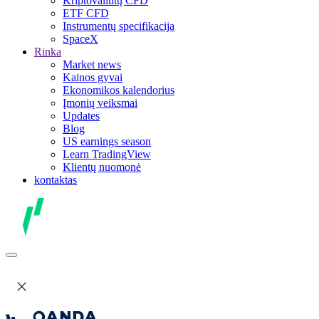
Kriptovaliutų CFD
ETF CFD
Instrumentų specifikacija
SpaceX
Rinka
Market news
Kainos gyvai
Ekonomikos kalendorius
Įmonių veiksmai
Updates
Blog
US earnings season
Learn TradingView
Klientų nuomonė
kontaktas