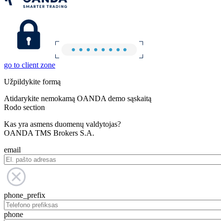
go to client zone
Užpildykite formą
Atidarykite nemokamą OANDA demo sąskaitą
Rodo section
Kas yra asmens duomenų valdytojas?
OANDA TMS Brokers S.A.
email
phone_prefix
phone