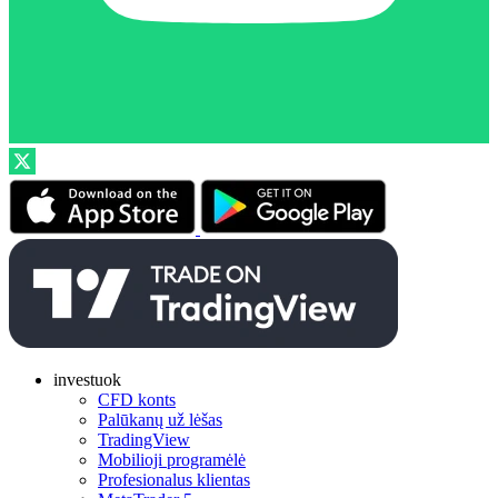
investuok
CFD konts
Palūkanų už lėšas
TradingView
Mobilioji programėlė
Profesionalus klientas