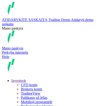
ATIDARYKITE SĄSKAITĄ
Trading
Demo
Atidaryti demo
sąskaitą
Mano paskyra
Mano paskyra
Prekyba internetu
Help
Investuok
CFD konts
Brokeru konts
TradingView
Palūkanų už lėšas
Mobilioji programėlė