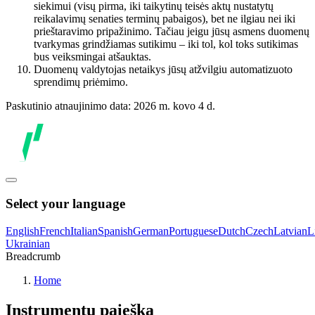
siekimui (visų pirma, iki taikytinų teisės aktų nustatytų
reikalavimų senaties terminų pabaigos), bet ne ilgiau nei iki
prieštaravimo pripažinimo. Tačiau jeigu jūsų asmens duomenų
tvarkymas grindžiamas sutikimu – iki tol, kol toks sutikimas
bus veiksmingai atšauktas.
Duomenų valdytojas netaikys jūsų atžvilgiu automatizuoto
sprendimų priėmimo.
Paskutinio atnaujinimo data: 2026 m. kovo 4 d.
Select your language
English
French
Italian
Spanish
German
Portuguese
Dutch
Czech
Latvian
L
Ukrainian
Breadcrumb
Home
Instrumentų paieška