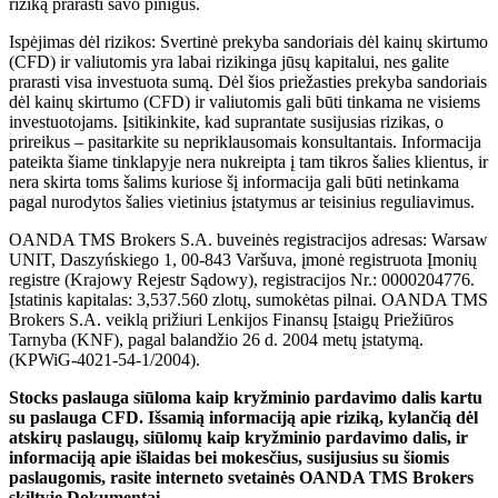
riziką prarasti savo pinigus.
Ispėjimas dėl rizikos: Svertinė prekyba sandoriais dėl kainų skirtumo
(CFD) ir valiutomis yra labai rizikinga jūsų kapitalui, nes galite
prarasti visa investuota sumą. Dėl šios priežasties prekyba sandoriais
dėl kainų skirtumo (CFD) ir valiutomis gali būti tinkama ne visiems
investuotojams. Įsitikinkite, kad suprantate susijusias rizikas, o
prireikus – pasitarkite su nepriklausomais konsultantais. Informacija
pateikta šiame tinklapyje nera nukreipta į tam tikros šalies klientus, ir
nera skirta toms šalims kuriose šį informacija gali būti netinkama
pagal nurodytos šalies vietinius įstatymus ar teisinius reguliavimus.
OANDA TMS Brokers S.A. buveinės registracijos adresas: Warsaw
UNIT, Daszyńskiego 1, 00-843 Varšuva, įmonė registruota Įmonių
registre (Krajowy Rejestr Sądowy), registracijos Nr.: 0000204776.
Įstatinis kapitalas: 3,537.560 zlotų, sumokėtas pilnai. OANDA TMS
Brokers S.A. veiklą prižiuri Lenkijos Finansų Įstaigų Priežiūros
Tarnyba (KNF), pagal balandžio 26 d. 2004 metų įstatymą.
(KPWiG-4021-54-1/2004).
Stocks paslauga siūloma kaip kryžminio pardavimo dalis kartu
su paslauga CFD. Išsamią informaciją apie riziką, kylančią dėl
atskirų paslaugų, siūlomų kaip kryžminio pardavimo dalis, ir
informaciją apie išlaidas bei mokesčius, susijusius su šiomis
paslaugomis, rasite interneto svetainės OANDA TMS Brokers
skiltyje Dokumentai.