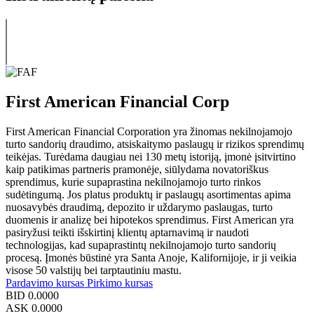
First American Financial Corp
First American Financial Corporation yra žinomas nekilnojamojo
turto sandorių draudimo, atsiskaitymo paslaugų ir rizikos sprendimų
teikėjas. Turėdama daugiau nei 130 metų istoriją, įmonė įsitvirtino
kaip patikimas partneris pramonėje, siūlydama novatoriškus
sprendimus, kurie supaprastina nekilnojamojo turto rinkos
sudėtingumą. Jos platus produktų ir paslaugų asortimentas apima
nuosavybės draudimą, depozito ir uždarymo paslaugas, turto
duomenis ir analizę bei hipotekos sprendimus. First American yra
pasiryžusi teikti išskirtinį klientų aptarnavimą ir naudoti
technologijas, kad supaprastintų nekilnojamojo turto sandorių
procesą. Įmonės būstinė yra Santa Anoje, Kalifornijoje, ir ji veikia
visose 50 valstijų bei tarptautiniu mastu.
Pardavimo kursas
Pirkimo kursas
BID
0.0000
ASK
0.0000