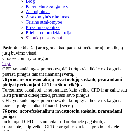
Blog
Kibernetinis saugumas
Atnaujinimai
Atsakomybės ribojimas
Teisinė atsakomybė
Privatumo politika
Prieinamumo deklaracija
Slapukų nustatymai
Pasirinkite kitą šalį ar regioną, kad pamatytumėte turinį, pritaikytą
jūsų buvimo vietai.
Choose country or region
Tęsti
CFD yra sudėtingos priemonės, dėl kurių kyla didelė rizika greitai
prarasti pinigus taikant finansinį svertą.
76 proc. neprofesionaliųjų investuotojų sąskaitų prarandami
pinigai prekiaujant CFD su šiuo teikėju.
Turėtumėte pagalvoti, ar suprantate, kaip veikia CFD ir ar galite sau
leisti prisiimti didelę riziką prarasti savo pinigus.
CFD yra sudėtingos priemonės, dėl kurių kyla didelė rizika greitai
prarasti pinigus taikant finansinį svertą.
76 proc. neprofesionaliųjų investuotojų sąskaitų prarandami
pinigai
prekiaujant CFD su šiuo teikėju. Turėtumėte pagalvoti, ar
suprantate, kaip veikia CFD ir ar galite sau leisti prisiimti didelę