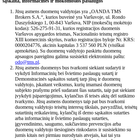
sąskaita, informacinės ir mokomosios paslaugos
Jūsų asmens duomenų valdytojas yra „OANDA TMS
Brokers S.A.“, kurios buveinė yra Varšuvoje, ul. Rondo
Daszyńskiego 1, 00-843 Varšuva, NIP (mokesčių mokėtojo
kodas): 526-275-91-31, kurios registracijos duomenis
Varšuvos apygardos teismas, Nacionalinio teismų registro
XIII komercinis skyrius, tvarko registracijos byloje Nr. KRS:
0000204776, akcinis kapitalas 3 537 560 PLN (visiškai
apmokėtas). Su duomenų valdytojo paskirtu duomenų
apsaugos pareigūnu galima susisiekti elektroniniu paštu:
odo@tms.pl
.
Jūsų asmens duomenys bus tvarkomi siekiant sudaryti ir
vykdyti Informacinių bei švietimo paslaugų sutartį ir
Demonstracinės sąskaitos sutartį tarp jūsų ir duomenų
valdytojo, įskaitant veiksmus, kurių imamasi duomenų
subjekto prašymu prieš sudarant šias sutartis, taip pat siekiant
įvykdyti įsipareigojimus, kylančius iš teisės aktų dėl sutikimo
tvarkymo. Jūsų asmens duomenys taip pat bus tvarkomi
duomenų valdytojo teisėtų interesų tikslais, pavyzdžiui, teisėtų
sutartinių reikalavimų, kylančių iš demo sąskaitos sutarties
arba informacinių ir švietimo paslaugų sutarties,
įgyvendinimo, saugumo, sukčiavimo prevencijos arba
duomenų valdytojo tiesioginės rinkodaros ir susisiekimo su
jumis kitais nei pirmiau nurodytais atvejais, kai tai yra