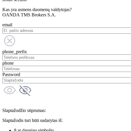
Kas yra asmens duomenų valdytojas?
OANDA TMS Brokers S.A.
email
phone_prefix
phone
Password
Slaptažodžio stiprumas:
Slaptažodis turi būti sudarytas iš:
8 ar daugiau simbolių