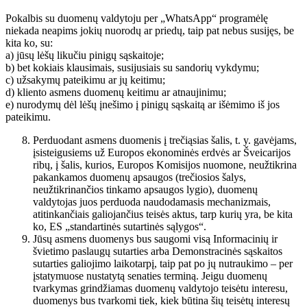
Pokalbis su duomenų valdytoju per „WhatsApp“ programėlę
niekada neapims jokių nuorodų ar priedų, taip pat nebus susijęs, be
kita ko, su:
a) jūsų lėšų likučiu pinigų sąskaitoje;
b) bet kokiais klausimais, susijusiais su sandorių vykdymu;
c) užsakymų pateikimu ar jų keitimu;
d) kliento asmens duomenų keitimu ar atnaujinimu;
e) nurodymų dėl lėšų įnešimo į pinigų sąskaitą ar išėmimo iš jos
pateikimu.
Perduodant asmens duomenis į trečiąsias šalis, t. y. gavėjams,
įsisteigusiems už Europos ekonominės erdvės ar Šveicarijos
ribų, į šalis, kurios, Europos Komisijos nuomone, neužtikrina
pakankamos duomenų apsaugos (trečiosios šalys,
neužtikrinančios tinkamo apsaugos lygio), duomenų
valdytojas juos perduoda naudodamasis mechanizmais,
atitinkančiais galiojančius teisės aktus, tarp kurių yra, be kita
ko, ES „standartinės sutartinės sąlygos“.
Jūsų asmens duomenys bus saugomi visą Informacinių ir
švietimo paslaugų sutarties arba Demonstracinės sąskaitos
sutarties galiojimo laikotarpį, taip pat po jų nutraukimo – per
įstatymuose nustatytą senaties terminą. Jeigu duomenų
tvarkymas grindžiamas duomenų valdytojo teisėtu interesu,
duomenys bus tvarkomi tiek, kiek būtina šių teisėtų interesų