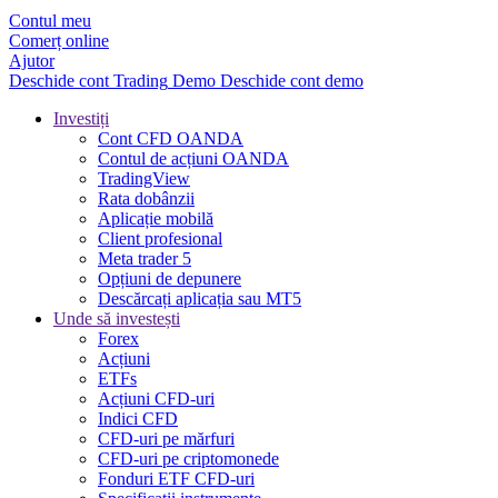
Contul meu
Comerț online
Ajutor
Deschide cont
Trading
Demo
Deschide cont demo
Investiți
Cont CFD OANDA
Contul de acțiuni OANDA
TradingView
Rata dobânzii
Aplicație mobilă
Client profesional
Meta trader 5
Opțiuni de depunere
Descărcați aplicația sau MT5
Unde să investești
Forex
Acțiuni
ETFs
Acțiuni CFD-uri
Indici CFD
CFD-uri pe mărfuri
CFD-uri pe criptomonede
Fonduri ETF CFD-uri