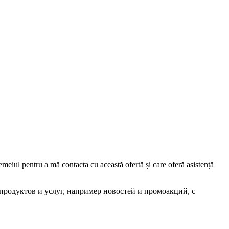
iul pentru a mă contacta cu această ofertă și care oferă asistență
родуктов и услуг, например новостей и промоакций, с