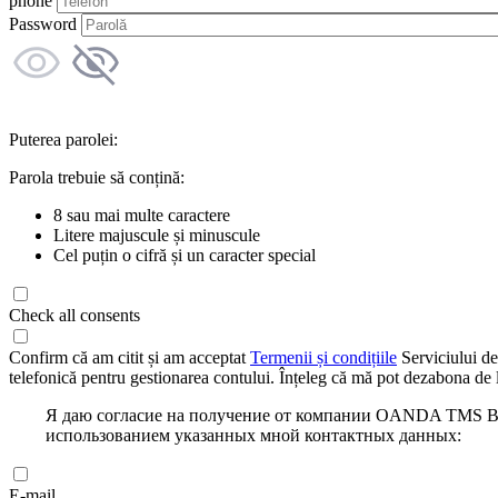
phone
Password
Puterea parolei:
Parola trebuie să conțină:
8 sau mai multe caractere
Litere majuscule și minuscule
Cel puțin o cifră și un caracter special
Check all consents
Confirm că am citit și am acceptat
Termenii și condițiile
Serviciului de
telefonică pentru gestionarea contului. Înțeleg că mă pot dezabona de l
Я даю согласие на получение от компании OANDA TMS Bro
использованием указанных мной контактных данных:
E-mail