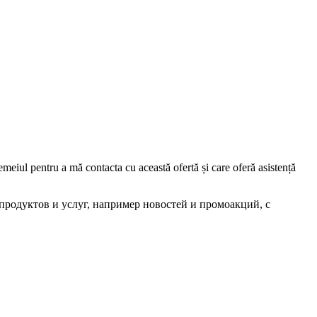
iul pentru a mă contacta cu această ofertă și care oferă asistență
родуктов и услуг, например новостей и промоакций, с