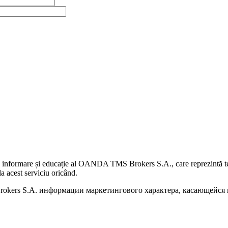
 informare și educație al OANDA TMS Brokers S.A., care reprezintă teme
a acest serviciu oricând.
kers S.A. информации маркетингового характера, касающейся п