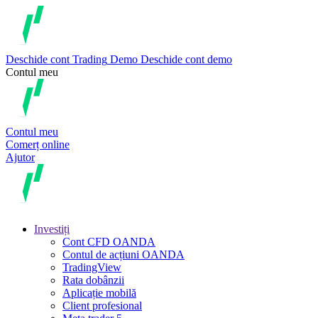
Deschide cont
Trading
Demo
Deschide cont demo
Contul meu
Contul meu
Comerț online
Ajutor
Investiți
Cont CFD OANDA
Contul de acțiuni OANDA
TradingView
Rata dobânzii
Aplicație mobilă
Client profesional