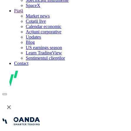
Specificații instrumente
SpaceX
Piață
Market news
Cotații live
Calendar economic
Acțiuni corporative
Updates
Blog
US earnings season
Learn TradingView
Sentimentul clienților
Contact