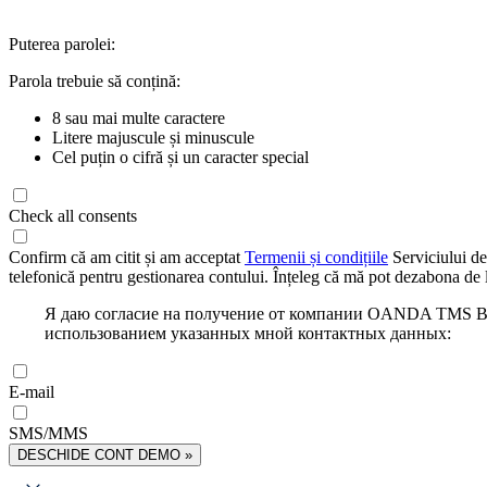
Puterea parolei:
Parola trebuie să conțină:
8 sau mai multe caractere
Litere majuscule și minuscule
Cel puțin o cifră și un caracter special
Check all consents
Confirm că am citit și am acceptat
Termenii și condițiile
Serviciului de
telefonică pentru gestionarea contului. Înțeleg că mă pot dezabona de l
Я даю согласие на получение от компании OANDA TMS Bro
использованием указанных мной контактных данных:
E-mail
SMS/MMS
DESCHIDE CONT DEMO »