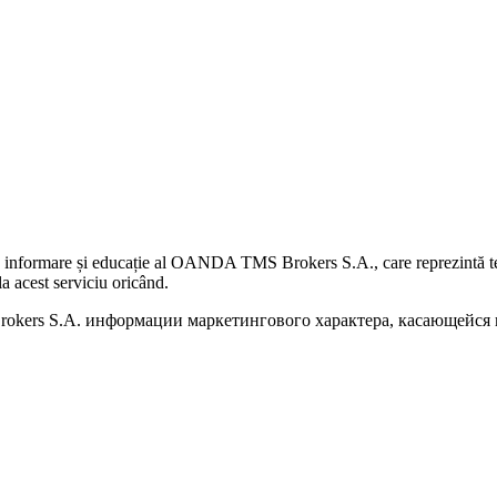
 informare și educație al OANDA TMS Brokers S.A., care reprezintă teme
a acest serviciu oricând.
kers S.A. информации маркетингового характера, касающейся п