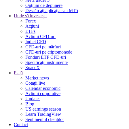
Meta trader 5
Opțiuni de depunere
Descărcați aplicația sau MT5
Unde să investești
Forex
Acțiuni
ETFs
Acțiuni CFD-uri
Indici CFD
CFD-uri pe mărfuri
CFD-uri pe criptomonede
Fonduri ETF CFD-uri
Specificații instrumente
SpaceX
Piață
Market news
Cotații live
Calendar economic
Acțiuni corporative
Updates
Blog
US earnings season
Learn TradingView
Sentimentul clienților
Contact