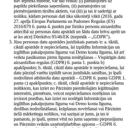
nav iepriekš minētie, var tikt veikta: (i) pamatojoties uz
papildu piekrišanas saņemšanu, (ii) pamatojoties uz
piemērojamiem tiesību aktiem, vai (iii) ja tas ir saderīgi ar
nolūku, kādam personas dati tika sākotnēji vākti (2016. gada
27. aprīļa Eiropas Parlamenta un Padomes Regulas (ES)
2016/679 6. panta 4. punkts par fizisko personu aizsardzību
attiecībā uz personas datu apstrādi un šādu datu brīvu apriti un
ar ko atceļ Direktīvu 95/46/EK (turpmāk – „GDPR”).
Jūsu personas datu apstrādes juridiskais pamats ir: a. tiktāl,
ciktāl apstrāde ir nepieciešama, lai izpildītu Informācijas un
izglītības pakalpojumu līgumu vai Demo konta līgumu, kā arī
veiktu pasākumus pirms līguma noslēgšanas – Vispārīgās datu
aizsardzības regulas (GDPR) 6. panta 1. punkta b)
apakšpunkts; b. tiktāl, ciktāl datu apstrāde ir nepieciešama, lai
datu pārziņš varētu izpildīt savas juridiskās saistības, jo īpaši
nodrošinot atbilstošu datu apstrādi – GDPR 6. panta GDPR 1.
panta c) apakšpunkts; c. tiktāl, ciktāl apstrāde ir nepieciešama
nolūkiem, kas izriet no Pārzinim piemītošajām leģitīmajām
interesēm, piemēram, veicot nepieciešamos norēķinus un
izvirzot prasības, kas izriet no noslēgtā Informācijas un
izglītības pakalpojumu līguma vai Demo konta līguma,
drošības nodrošināšanai, krāpšanas novēršanai vai Pārzinim
tiešā mārketinga nolūkos, vai saziņai ar jums, ja tas ir
pamatots, jo īpaši, ņemot vērā no jums saņemto pieprasījumu
un Pārzinim veiktās uzņēmējdarbības apjomu – GDPR 6.