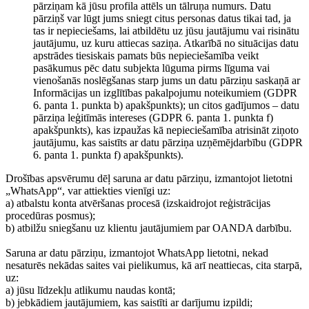
pārziņam kā jūsu profila attēls un tālruņa numurs. Datu
pārziņš var lūgt jums sniegt citus personas datus tikai tad, ja
tas ir nepieciešams, lai atbildētu uz jūsu jautājumu vai risinātu
jautājumu, uz kuru attiecas saziņa. Atkarībā no situācijas datu
apstrādes tiesiskais pamats būs nepieciešamība veikt
pasākumus pēc datu subjekta lūguma pirms līguma vai
vienošanās noslēgšanas starp jums un datu pārziņu saskaņā ar
Informācijas un izglītības pakalpojumu noteikumiem (GDPR
6. panta 1. punkta b) apakšpunkts); un citos gadījumos – datu
pārziņa leģitīmās intereses (GDPR 6. panta 1. punkta f)
apakšpunkts), kas izpaužas kā nepieciešamība atrisināt ziņoto
jautājumu, kas saistīts ar datu pārziņa uzņēmējdarbību (GDPR
6. panta 1. punkta f) apakšpunkts).
Drošības apsvērumu dēļ saruna ar datu pārziņu, izmantojot lietotni
„WhatsApp“, var attiekties vienīgi uz:
a) atbalstu konta atvēršanas procesā (izskaidrojot reģistrācijas
procedūras posmus);
b) atbilžu sniegšanu uz klientu jautājumiem par OANDA darbību.
Saruna ar datu pārziņu, izmantojot WhatsApp lietotni, nekad
nesaturēs nekādas saites vai pielikumus, kā arī neattiecas, cita starpā,
uz:
a) jūsu līdzekļu atlikumu naudas kontā;
b) jebkādiem jautājumiem, kas saistīti ar darījumu izpildi;