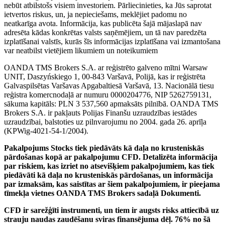
nebūt atbilstošs visiem investoriem. Pārliecinieties, ka Jūs saprotat
ietvertos riskus, un, ja nepieciešams, meklējiet padomu no
neatkarīga avota. Informācija, kas publicēta šajā mājaslapā nav
adresēta kādas konkrētas valsts saņēmējiem, un tā nav paredzēta
izplatīšanai valstīs, kurās šīs informācijas izplatīšana vai izmantošana
var neatbilst vietējiem likumiem un noteikumiem
OANDA TMS Brokers S.A. ar reģistrēto galveno mītni Warsaw
UNIT, Daszyńskiego 1, 00-843 Varšavā, Polijā, kas ir reģistrēta
Galvaspilsētas Varšavas Apgabaltiesā Varšavā, 13. Nacionālā tiesu
reģistra komercnodaļā ar numuru 0000204776, NIP 5262759131,
sākuma kapitāls: PLN 3 537,560 apmaksāts pilnībā. OANDA TMS
Brokers S.A. ir pakļauts Polijas Finanšu uzraudzības iestādes
uzraudzībai, balstoties uz pilnvarojumu no 2004. gada 26. aprīļa
(KPWig-4021-54-1/2004).
Pakalpojums Stocks tiek piedāvāts kā daļa no krusteniskās
pārdošanas kopā ar pakalpojumu CFD. Detalizēta informācija
par riskiem, kas izriet no atsevišķiem pakalpojumiem, kas tiek
piedāvāti kā daļa no krusteniskās pārdošanas, un informācija
par izmaksām, kas saistītas ar šiem pakalpojumiem, ir pieejama
tīmekļa vietnes OANDA TMS Brokers sadaļā Dokumenti.
CFD ir sarežģīti instrumenti, un tiem ir augsts risks attiecībā uz
strauju naudas zaudēšanu sviras finansējuma dēļ. 76% no šā