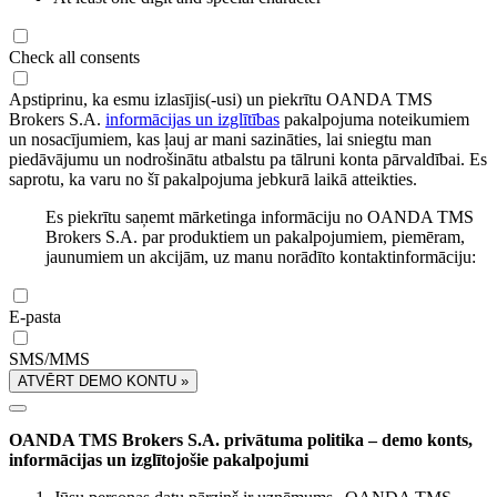
Check all consents
Apstiprinu, ka esmu izlasījis(-usi) un piekrītu OANDA TMS
Brokers S.A.
informācijas un izglītības
pakalpojuma noteikumiem
un nosacījumiem, kas ļauj ar mani sazināties, lai sniegtu man
piedāvājumu un nodrošinātu atbalstu pa tālruni konta pārvaldībai. Es
saprotu, ka varu no šī pakalpojuma jebkurā laikā atteikties.
Es piekrītu saņemt mārketinga informāciju no OANDA TMS
Brokers S.A. par produktiem un pakalpojumiem, piemēram,
jaunumiem un akcijām, uz manu norādīto kontaktinformāciju:
E-pasta
SMS/MMS
ATVĒRT DEMO KONTU »
OANDA TMS Brokers S.A. privātuma politika – demo konts,
informācijas un izglītojošie pakalpojumi