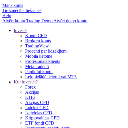
Mans konts
Tirdzniecība tiešsaistē
Help
Atvērt kontu
Trading
Demo
Atvērt demo kontu
Investē
Konto CFD
Brokeru konts
TradingView
Procenti par līdzekļiem
Mobilā lietotne
Profesionāls klients
Meta trader 5
Papildini kontu
Lejupielādē lietotni vai MT5
Kur investēt?
Forex
Akcijas
ETFs
Akcijas CFD
Indeksi CFD
Izejvielas CFD
Kriptovalūtas CFD
ETF fondi CFD