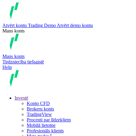
Atvērt kontu
Trading
Demo
Atvērt demo kontu
Mans konts
Mans konts
Tirdzniecība tiešsaistē
Help
Investē
Konto CFD
Brokeru konts
TradingView
Procenti par līdzekļiem
Mobilā lietotne
Profesionāls klients