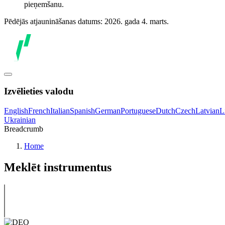
pieņemšanu.
Pēdējās atjaunināšanas datums: 2026. gada 4. marts.
Izvēlieties valodu
English
French
Italian
Spanish
German
Portuguese
Dutch
Czech
Latvian
L
Ukrainian
Breadcrumb
Home
Meklēt instrumentus