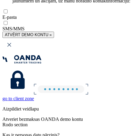
jaunumiem un akcijām, uz manu norādīto kontaktinformāciju:
E-pasta
SMS/MMS
ATVĒRT DEMO KONTU »
go to client zone
Aizpildiet veidlapu
Atveriet bezmaksas OANDA demo kontu
Rodo section
Kas ir personas datu pārzinis?