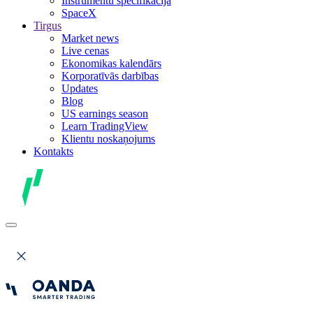
Instrumentu specifikācija
SpaceX
Tirgus
Market news
Live cenas
Ekonomikas kalendārs
Korporatīvās darbības
Updates
Blog
US earnings season
Learn TradingView
Klientu noskaņojums
Kontakts