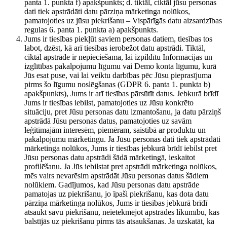
panta 1. punkta f) apakšpunkts; d. tiktāl, ciktāl jūsu personas
dati tiek apstrādāti datu pārziņa mārketinga nolūkos,
pamatojoties uz jūsu piekrišanu – Vispārīgās datu aizsardzības
regulas 6. panta 1. punkta a) apakšpunkts.
Jums ir tiesības piekļūt saviem personas datiem, tiesības tos
labot, dzēst, kā arī tiesības ierobežot datu apstrādi. Tiktāl,
ciktāl apstrāde ir nepieciešama, lai izpildītu Informācijas un
izglītības pakalpojumu līgumu vai Demo konta līgumu, kurā
Jūs esat puse, vai lai veiktu darbības pēc Jūsu pieprasījuma
pirms šo līgumu noslēgšanas (GDPR 6. panta 1. punkta b)
apakšpunkts), Jums ir arī tiesības pārsūtīt datus. Jebkurā brīdī
Jums ir tiesības iebilst, pamatojoties uz Jūsu konkrēto
situāciju, pret Jūsu personas datu izmantošanu, ja datu pārziņš
apstrādā Jūsu personas datus, pamatojoties uz savām
leģitīmajām interesēm, piemēram, saistībā ar produktu un
pakalpojumu mārketingu. Ja Jūsu personas dati tiek apstrādāti
mārketinga nolūkos, Jums ir tiesības jebkurā brīdī iebilst pret
Jūsu personas datu apstrādi šādā mārketingā, ieskaitot
profilēšanu. Ja Jūs iebilstat pret apstrādi mārketinga nolūkos,
mēs vairs nevarēsim apstrādāt Jūsu personas datus šādiem
nolūkiem. Gadījumos, kad Jūsu personas datu apstrāde
pamatojas uz piekrišanu, jo īpaši piekrišanu, kas dota datu
pārziņa mārketinga nolūkos, Jums ir tiesības jebkurā brīdī
atsaukt savu piekrišanu, neietekmējot apstrādes likumību, kas
balstījās uz piekrišanu pirms tās atsaukšanas. Ja uzskatāt, ka