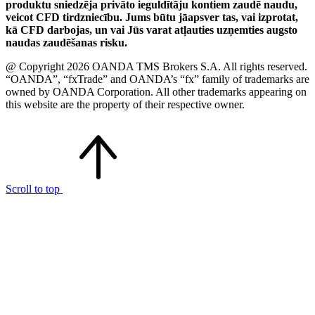
produktu sniedzēja privāto ieguldītāju kontiem zaudē naudu,
veicot CFD tirdzniecību. Jums būtu jāapsver tas, vai izprotat,
kā CFD darbojas, un vai Jūs varat atļauties uzņemties augsto
naudas zaudēšanas risku.
@ Copyright 2026 OANDA TMS Brokers S.A. All rights reserved.
“OANDA”, “fxTrade” and OANDA’s “fx” family of trademarks are
owned by OANDA Corporation. All other trademarks appearing on
this website are the property of their respective owner.
Scroll to top