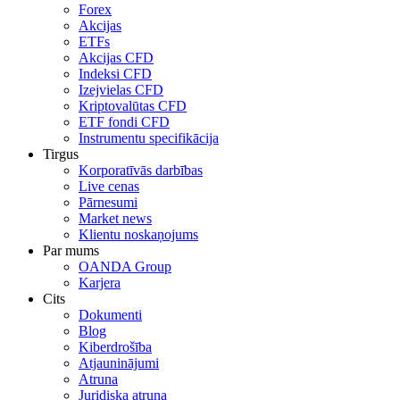
Forex
Akcijas
ETFs
Akcijas CFD
Indeksi CFD
Izejvielas CFD
Kriptovalūtas CFD
ETF fondi CFD
Instrumentu specifikācija
Tirgus
Korporatīvās darbības
Live cenas
Pārnesumi
Market news
Klientu noskaņojums
Par mums
OANDA Group
Karjera
Cits
Dokumenti
Blog
Kiberdrošība
Atjauninājumi
Atruna
Juridiska atruna