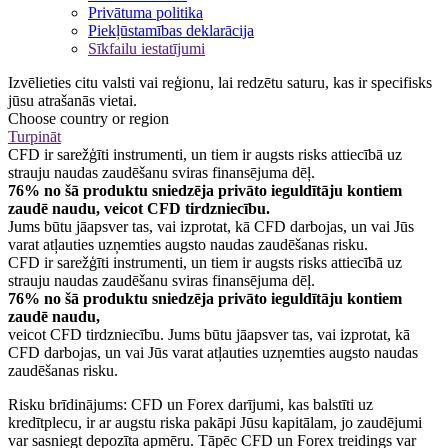
Privātuma politika
Piekļūstamības deklarācija
Sīkfailu iestatījumi
Izvēlieties citu valsti vai reģionu, lai redzētu saturu, kas ir specifisks
jūsu atrašanās vietai.
Choose country or region
Turpināt
CFD ir sarežģīti instrumenti, un tiem ir augsts risks attiecībā uz
strauju naudas zaudēšanu sviras finansējuma dēļ.
76% no šā produktu sniedzēja privāto ieguldītāju kontiem
zaudē naudu, veicot CFD tirdzniecību.
Jums būtu jāapsver tas, vai izprotat, kā CFD darbojas, un vai Jūs
varat atļauties uzņemties augsto naudas zaudēšanas risku.
CFD ir sarežģīti instrumenti, un tiem ir augsts risks attiecībā uz
strauju naudas zaudēšanu sviras finansējuma dēļ.
76% no šā produktu sniedzēja privāto ieguldītāju kontiem
zaudē naudu,
veicot CFD tirdzniecību. Jums būtu jāapsver tas, vai izprotat, kā
CFD darbojas, un vai Jūs varat atļauties uzņemties augsto naudas
zaudēšanas risku.
Risku brīdinājums: CFD un Forex darījumi, kas balstīti uz
kredītplecu, ir ar augstu riska pakāpi Jūsu kapitālam, jo zaudējumi
var sasniegt depozīta apmēru. Tāpēc CFD un Forex treidings var