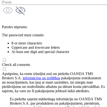
Paroles stiprums:
The password must contain:
8 or more characters
Uppercase and lowercase letters
At least one digit and special character
Check all consents
Apstiprinu, ka esmu izlasījis(-usi) un piekrītu OANDA TMS
Brokers S.A.
informācijas un izglītības
pakalpojuma noteikumiem
un nosacījumiem, kas ļauj ar mani sazināties, lai sniegtu man
piedāvājumu un nodrošinātu atbalstu pa tālruni konta pārvaldībai. Es
saprotu, ka varu no šī pakalpojuma jebkurā laikā atteikties.
Es piekrītu saņemt mārketinga informāciju no OANDA TMS
Brokers S.A. par produktiem un pakalpojumiem, piemēram,