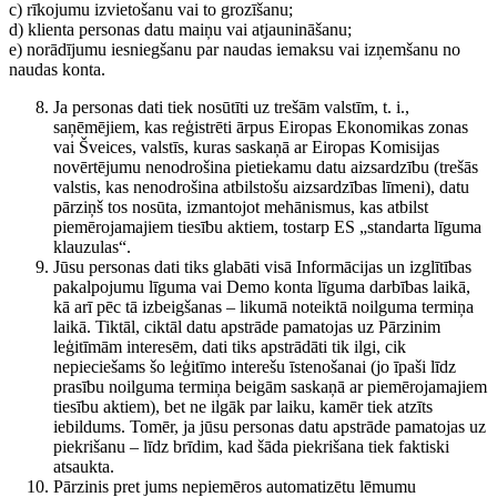
c) rīkojumu izvietošanu vai to grozīšanu;
d) klienta personas datu maiņu vai atjaunināšanu;
e) norādījumu iesniegšanu par naudas iemaksu vai izņemšanu no
naudas konta.
Ja personas dati tiek nosūtīti uz trešām valstīm, t. i.,
saņēmējiem, kas reģistrēti ārpus Eiropas Ekonomikas zonas
vai Šveices, valstīs, kuras saskaņā ar Eiropas Komisijas
novērtējumu nenodrošina pietiekamu datu aizsardzību (trešās
valstis, kas nenodrošina atbilstošu aizsardzības līmeni), datu
pārziņš tos nosūta, izmantojot mehānismus, kas atbilst
piemērojamajiem tiesību aktiem, tostarp ES „standarta līguma
klauzulas“.
Jūsu personas dati tiks glabāti visā Informācijas un izglītības
pakalpojumu līguma vai Demo konta līguma darbības laikā,
kā arī pēc tā izbeigšanas – likumā noteiktā noilguma termiņa
laikā. Tiktāl, ciktāl datu apstrāde pamatojas uz Pārzinim
leģitīmām interesēm, dati tiks apstrādāti tik ilgi, cik
nepieciešams šo leģitīmo interešu īstenošanai (jo īpaši līdz
prasību noilguma termiņa beigām saskaņā ar piemērojamajiem
tiesību aktiem), bet ne ilgāk par laiku, kamēr tiek atzīts
iebildums. Tomēr, ja jūsu personas datu apstrāde pamatojas uz
piekrišanu – līdz brīdim, kad šāda piekrišana tiek faktiski
atsaukta.
Pārzinis pret jums nepiemēros automatizētu lēmumu