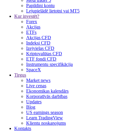
Meta trader 5
Papildini kontu
Lejupielādē lietotni vai MT5
Kur investēt?
Forex
Akcijas
ETFs
Akcijas CFD
Indeksi CFD
Izejvielas CFD
Kriptovalūtas CFD
ETF fondi CFD
Instrumentu specifikācija
SpaceX
Tirgus
Market news
Live cenas
Ekonomikas kalendārs
Korporatīvās darbības
Updates
Blog
US earnings season
Learn TradingView
Klientu noskaņojums
Kontakts