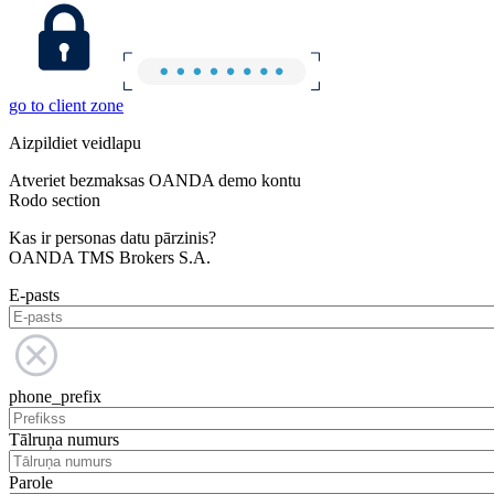
go to client zone
Aizpildiet veidlapu
Atveriet bezmaksas OANDA demo kontu
Rodo section
Kas ir personas datu pārzinis?
OANDA TMS Brokers S.A.
E-pasts
phone_prefix
Tālruņa numurs
Parole