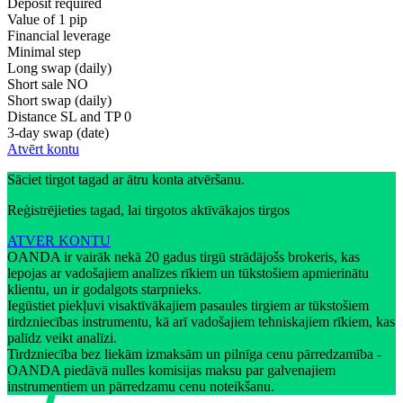
Deposit required
Value of 1 pip
Financial leverage
Minimal step
Long swap (daily)
Short sale
NO
Short swap (daily)
Distance SL and TP
0
3-day swap (date)
Atvērt kontu
Sāciet tirgot tagad ar ātru konta atvēršanu.
Reģistrējieties tagad, lai tirgotos aktīvākajos tirgos
ATVER KONTU
OANDA ir vairāk nekā 20 gadus tirgū strādājošs brokeris, kas
lepojas ar vadošajiem analīzes rīkiem un tūkstošiem apmierinātu
klientu, un ir godalgots starpnieks.
Iegūstiet piekļuvi visaktīvākajiem pasaules tirgiem ar tūkstošiem
tirdzniecības instrumentu, kā arī vadošajiem tehniskajiem rīkiem, kas
palīdz veikt analīzi.
Tirdzniecība bez liekām izmaksām un pilnīga cenu pārredzamība -
OANDA piedāvā nulles komisijas maksu par galvenajiem
instrumentiem un pārredzamu cenu noteikšanu.