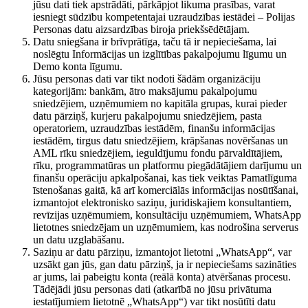
jūsu dati tiek apstrādāti, pārkāpjot likuma prasības, varat
iesniegt sūdzību kompetentajai uzraudzības iestādei – Polijas
Personas datu aizsardzības biroja priekšsēdētājam.
Datu sniegšana ir brīvprātīga, taču tā ir nepieciešama, lai
noslēgtu Informācijas un izglītības pakalpojumu līgumu un
Demo konta līgumu.
Jūsu personas dati var tikt nodoti šādām organizāciju
kategorijām: bankām, ātro maksājumu pakalpojumu
sniedzējiem, uzņēmumiem no kapitāla grupas, kurai pieder
datu pārziņš, kurjeru pakalpojumu sniedzējiem, pasta
operatoriem, uzraudzības iestādēm, finanšu informācijas
iestādēm, tirgus datu sniedzējiem, krāpšanas novēršanas un
AML rīku sniedzējiem, ieguldījumu fondu pārvaldītājiem,
rīku, programmatūras un platformu piegādātājiem darījumu un
finanšu operāciju apkalpošanai, kas tiek veiktas Pamatlīguma
īstenošanas gaitā, kā arī komerciālās informācijas nosūtīšanai,
izmantojot elektronisko saziņu, juridiskajiem konsultantiem,
revīzijas uzņēmumiem, konsultāciju uzņēmumiem, WhatsApp
lietotnes sniedzējam un uzņēmumiem, kas nodrošina serverus
un datu uzglabāšanu.
Saziņu ar datu pārziņu, izmantojot lietotni „WhatsApp“, var
uzsākt gan jūs, gan datu pārziņš, ja ir nepieciešams sazināties
ar jums, lai pabeigtu konta (reālā konta) atvēršanas procesu.
Tādējādi jūsu personas dati (atkarībā no jūsu privātuma
iestatījumiem lietotnē „WhatsApp“) var tikt nosūtīti datu