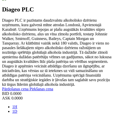
Diageo PLC
Diageo PLC ir pazīstams daudzvalstu alkoholisko dzērienu
uzņēmums, kura galvenā mītne atrodas Londonā, Apvienotajā
Karalistē. Uzņēmums lepojas ar plašu augstākās kvalitātes stipro
alkoholisko dzērienu, alus un vīna zīmolu portfeli, tostarp Johnnie
Walker, Smirnoff, Guinness, Baileys, Captain Morgan un
Tanqueray. Ar klātbūtni vairāk nekā 180 valstīs, Diageo ir viens no
pasaules lielākajiem stipro alkoholisko dzērienu ražotājiem un
nozīmīgs spēlētājs globālajā alkohola industrijā. Tā dažādie zīmoli
apmierina dažādas patērētāju vēlmes un gadījumus, sākot no luksusa
un augstākās kvalitātes līdz plaša patēriņa un vērtības segmentiem.
Diageo ir apņēmies veicināt atbildīgu dzeršanu un ilgtspējību, ar
iniciatīvām, kas vērstas uz tā ietekmes uz vidi samazināšanu un
atbildīgas patēriņa veicināšanu. Uzņēmuma spēcīgā finansiālā
darbība un stratēģiskie iegādes ir ļāvušas tam saglabāt savu pozīciju
kā tirgus līderim globālajā alkohola industrijā.
Pārdošanas cena
Pirkšanas cena
BID
0.0000
ASK
0.0000
1H
1D