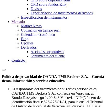
CFD sobre criptomonedas
CFD sobre fondos ETF
Divisas
Especificación de instrumentos derivados
Especificación de instrumentos
Mercado
Market News
Cotización en tiempo real
Calendario económico
Blog
Updates
Derivados
Acciones corporativas
Sentimiento del cliente
Contacto
Política de privacidad de OANDA TMS Brokers S.A. – Cuenta
demo, información y servicio educativo
El responsable del tratamiento de sus datos personales es
OANDA TMS Brokers S.A., con sede en Varsovia, ul.
Rondo Daszyńskiego 1, 00-843 Varsovia, NIP (Número de
identificación fiscal): 526-275-91-31, para la cual el Tribunal
de Distrito de la capital de Varsovia, en Varsovia, XIII Sala