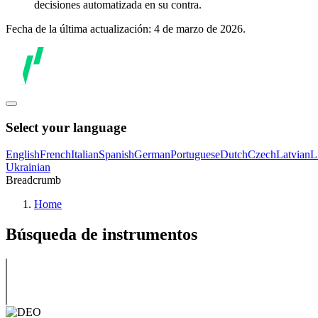
decisiones automatizada en su contra.
Fecha de la última actualización: 4 de marzo de 2026.
Select your language
English
French
Italian
Spanish
German
Portuguese
Dutch
Czech
Latvian
L
Ukrainian
Breadcrumb
Home
Búsqueda de instrumentos