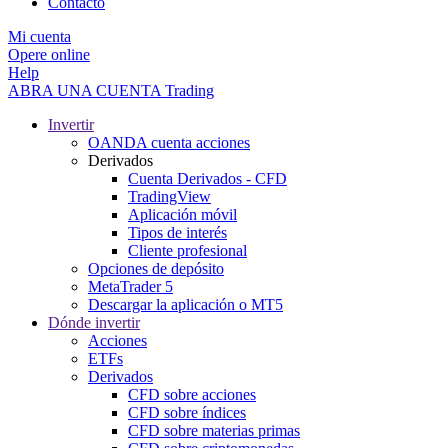
Contacto
Mi cuenta
Opere online
Help
ABRA UNA CUENTA
Trading
Invertir
OANDA cuenta acciones
Derivados
Cuenta Derivados - CFD
TradingView
Aplicación móvil
Tipos de interés
Cliente profesional
Opciones de depósito
MetaTrader 5
Descargar la aplicación o MT5
Dónde invertir
Acciones
ETFs
Derivados
CFD sobre acciones
CFD sobre índices
CFD sobre materias primas