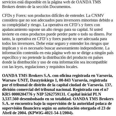
servicios está disponible en la página web de OANDA TMS
Brokers dentro de la sección Documentos.
CFDs y Forex: son productos difíciles de entender. La CNMV
considera que no son adecuados para inversores minoristas debido a
su complejidad y riesgo. La operativa en CFD´s y forex con
apalancamiento supone un alto riesgo para su capital. Si usted
invierte en estos productos puede perder parte o todo su dinero. Por
tanto, la operativa en CFD´s y forex puede no ser adecuada para
todos los inversores. Debe estar seguro y entender los riesgos que
implican y si es necesario buscar asesoramiento independiente. La
información contenida en esta página web no se dirige a ningún país
específico y no pretende la distribución del producto en países
donde la distribución y uso de esta información sea incompatible
con las leyes, regulaciones y requisitos locales.
OANDA TMS Brokers S.A. con oficina registrada en Varsovia,
Warsaw UNIT, Daszyńskiego 1, 00-843 Varsovia, registrada
por el tribunal de distrito de la capital ciudad de Varsovia. 13?,
división comercial del tribunal nacional. Registrada con el n?
KRS 0000204776 y NIP 5262759131. Capital inicial PLN
3,537.560 desembolsado en su totalidad. OANDA TMS Brokers
S.A. se encuentra bajo la supervisión de la autoridad polaca de
supervisión financiera según su autorización otorgada el 23 de
Abril de 2004. (KPWiG-4021-54-1/2004).