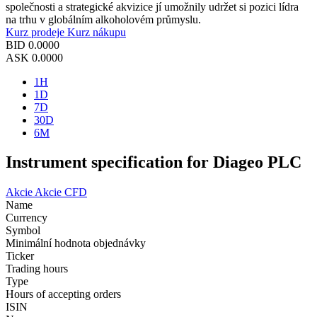
společnosti a strategické akvizice jí umožnily udržet si pozici lídra
na trhu v globálním alkoholovém průmyslu.
Kurz prodeje
Kurz nákupu
BID
0.0000
ASK
0.0000
1H
1D
7D
30D
6M
Instrument specification for Diageo PLC
Akcie
Akcie CFD
Name
Currency
Symbol
Minimální hodnota objednávky
Ticker
Trading hours
Type
Hours of accepting orders
ISIN