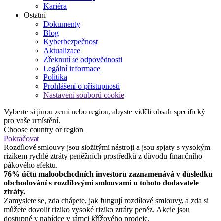
Kariéra
Ostatní
Dokumenty
Blog
Kyberbezpečnost
Aktualizace
Zřeknutí se odpovědnosti
Legální informace
Politika
Prohlášení o přístupnosti
Nastavení souborů cookie
Vyberte si jinou zemi nebo region, abyste viděli obsah specifický
pro vaše umístění.
Choose country or region
Pokračovat
Rozdílové smlouvy jsou složitými nástroji a jsou spjaty s vysokým
rizikem rychlé ztráty peněžních prostředků z důvodu finančního
pákového efektu.
76% účtů maloobchodních investorů zaznamenává v důsledku
obchodování s rozdílovými smlouvami u tohoto dodavatele
ztráty.
Zamyslete se, zda chápete, jak fungují rozdílové smlouvy, a zda si
můžete dovolit riziko vysoké riziko ztráty peněz. Akcie jsou
dostupné v nabídce v rámci křížového prodeje.