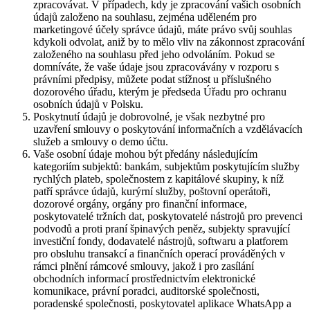
zpracovávat. V případech, kdy je zpracování vašich osobních
údajů založeno na souhlasu, zejména uděleném pro
marketingové účely správce údajů, máte právo svůj souhlas
kdykoli odvolat, aniž by to mělo vliv na zákonnost zpracování
založeného na souhlasu před jeho odvoláním. Pokud se
domníváte, že vaše údaje jsou zpracovávány v rozporu s
právními předpisy, můžete podat stížnost u příslušného
dozorového úřadu, kterým je předseda Úřadu pro ochranu
osobních údajů v Polsku.
Poskytnutí údajů je dobrovolné, je však nezbytné pro
uzavření smlouvy o poskytování informačních a vzdělávacích
služeb a smlouvy o demo účtu.
Vaše osobní údaje mohou být předány následujícím
kategoriím subjektů: bankám, subjektům poskytujícím služby
rychlých plateb, společnostem z kapitálové skupiny, k níž
patří správce údajů, kurýrní služby, poštovní operátoři,
dozorové orgány, orgány pro finanční informace,
poskytovatelé tržních dat, poskytovatelé nástrojů pro prevenci
podvodů a proti praní špinavých peněz, subjekty spravující
investiční fondy, dodavatelé nástrojů, softwaru a platforem
pro obsluhu transakcí a finančních operací prováděných v
rámci plnění rámcové smlouvy, jakož i pro zasílání
obchodních informací prostřednictvím elektronické
komunikace, právní poradci, auditorské společnosti,
poradenské společnosti, poskytovatel aplikace WhatsApp a