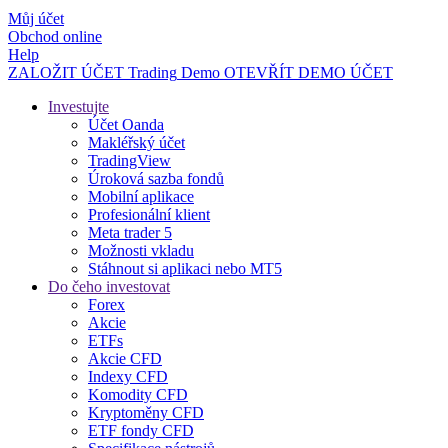
Můj účet
Obchod online
Help
ZALOŽIT ÚČET
Trading
Demo
OTEVŘÍT DEMO ÚČET
Investujte
Účet Oanda
Makléřský účet
TradingView
Úroková sazba fondů
Mobilní aplikace
Profesionální klient
Meta trader 5
Možnosti vkladu
Stáhnout si aplikaci nebo MT5
Do čeho investovat
Forex
Akcie
ETFs
Akcie CFD
Indexy CFD
Komodity CFD
Kryptoměny CFD
ETF fondy CFD