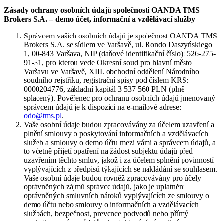
Zásady ochrany osobních údajů společnosti OANDA TMS
Brokers S.A. – demo účet, informační a vzdělávací služby
Správcem vašich osobních údajů je společnost OANDA TMS
Brokers S.A. se sídlem ve Varšavě, ul. Rondo Daszyńskiego
1, 00-843 Varšava, NIP (daňové identifikační číslo): 526-275-
91-31, pro kterou vede Okresní soud pro hlavní město
Varšavu ve Varšavě, XIII. obchodní oddělení Národního
soudního rejstříku, registrační spisy pod číslem KRS:
0000204776, základní kapitál 3 537 560 PLN (plně
splacený). Pověřenec pro ochranu osobních údajů jmenovaný
správcem údajů je k dispozici na e-mailové adrese:
odo@tms.pl
.
Vaše osobní údaje budou zpracovávány za účelem uzavření a
plnění smlouvy o poskytování informačních a vzdělávacích
služeb a smlouvy o demo účtu mezi vámi a správcem údajů, a
to včetně přijetí opatření na žádost subjektu údajů před
uzavřením těchto smluv, jakož i za účelem splnění povinností
vyplývajících z předpisů týkajících se nakládání se souhlasem.
Vaše osobní údaje budou rovněž zpracovávány pro účely
oprávněných zájmů správce údajů, jako je uplatnění
oprávněných smluvních nároků vyplývajících ze smlouvy o
demo účtu nebo smlouvy o informačních a vzdělávacích
službách, bezpečnost, prevence podvodů nebo přímý