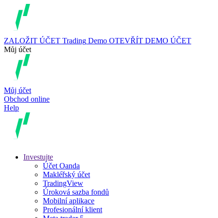
ZALOŽIT ÚČET
Trading
Demo
OTEVŘÍT DEMO ÚČET
Můj účet
Můj účet
Obchod online
Help
Investujte
Účet Oanda
Makléřský účet
TradingView
Úroková sazba fondů
Mobilní aplikace
Profesionální klient