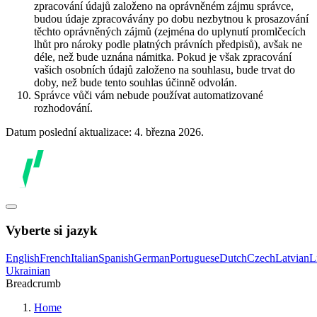
zpracování údajů založeno na oprávněném zájmu správce,
budou údaje zpracovávány po dobu nezbytnou k prosazování
těchto oprávněných zájmů (zejména do uplynutí promlčecích
lhůt pro nároky podle platných právních předpisů), avšak ne
déle, než bude uznána námitka. Pokud je však zpracování
vašich osobních údajů založeno na souhlasu, bude trvat do
doby, než bude tento souhlas účinně odvolán.
Správce vůči vám nebude používat automatizované
rozhodování.
Datum poslední aktualizace: 4. března 2026.
Vyberte si jazyk
English
French
Italian
Spanish
German
Portuguese
Dutch
Czech
Latvian
L
Ukrainian
Breadcrumb
Home