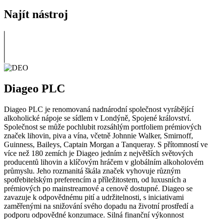
Najít nástroj
Diageo PLC
Diageo PLC je renomovaná nadnárodní společnost vyrábějící
alkoholické nápoje se sídlem v Londýně, Spojené království.
Společnost se může pochlubit rozsáhlým portfoliem prémiových
značek lihovin, piva a vína, včetně Johnnie Walker, Smirnoff,
Guinness, Baileys, Captain Morgan a Tanqueray. S přítomností ve
více než 180 zemích je Diageo jedním z největších světových
producentů lihovin a klíčovým hráčem v globálním alkoholovém
průmyslu. Jeho rozmanitá škála značek vyhovuje různým
spotřebitelským preferencím a příležitostem, od luxusních a
prémiových po mainstreamové a cenově dostupné. Diageo se
zavazuje k odpovědnému pití a udržitelnosti, s iniciativami
zaměřenými na snižování svého dopadu na životní prostředí a
podporu odpovědné konzumace. Silná finanční výkonnost