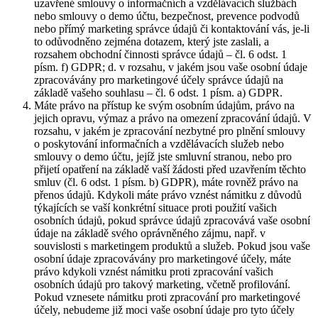
uzavřené smlouvy o informačních a vzdělávacích službách
nebo smlouvy o demo účtu, bezpečnost, prevence podvodů
nebo přímý marketing správce údajů či kontaktování vás, je-li
to odůvodněno zejména dotazem, který jste zaslali, a
rozsahem obchodní činnosti správce údajů – čl. 6 odst. 1
písm. f) GDPR; d. v rozsahu, v jakém jsou vaše osobní údaje
zpracovávány pro marketingové účely správce údajů na
základě vašeho souhlasu – čl. 6 odst. 1 písm. a) GDPR.
Máte právo na přístup ke svým osobním údajům, právo na
jejich opravu, výmaz a právo na omezení zpracování údajů. V
rozsahu, v jakém je zpracování nezbytné pro plnění smlouvy
o poskytování informačních a vzdělávacích služeb nebo
smlouvy o demo účtu, jejíž jste smluvní stranou, nebo pro
přijetí opatření na základě vaší žádosti před uzavřením těchto
smluv (čl. 6 odst. 1 písm. b) GDPR), máte rovněž právo na
přenos údajů. Kdykoli máte právo vznést námitku z důvodů
týkajících se vaší konkrétní situace proti použití vašich
osobních údajů, pokud správce údajů zpracovává vaše osobní
údaje na základě svého oprávněného zájmu, např. v
souvislosti s marketingem produktů a služeb. Pokud jsou vaše
osobní údaje zpracovávány pro marketingové účely, máte
právo kdykoli vznést námitku proti zpracování vašich
osobních údajů pro takový marketing, včetně profilování.
Pokud vznesete námitku proti zpracování pro marketingové
účely, nebudeme již moci vaše osobní údaje pro tyto účely