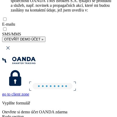
společnosti OANDA TMS Brokers S.A. týkající se produktů
a služeb, např. novinek a propagačních akcí, které mi budou
zasílány na kontaktní údaje, jež jsem uvedl/a v:
E-mailu
SMS/MMS
OTEVŘÍT DEMO ÚČET »
go to client zone
Vyplňte formulář
Otevřete si demo účet OANDA zdarma
Rodo section