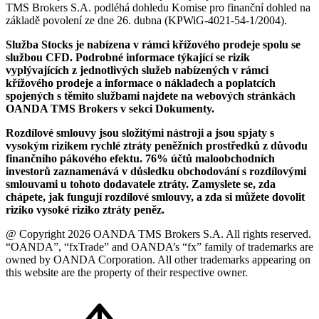
TMS Brokers S.A. podléhá dohledu Komise pro finanční dohled na
základě povolení ze dne 26. dubna (KPWiG-4021-54-1/2004).
Služba Stocks je nabízena v rámci křížového prodeje spolu se
službou CFD. Podrobné informace týkající se rizik
vyplývajících z jednotlivých služeb nabízených v rámci
křížového prodeje a informace o nákladech a poplatcích
spojených s těmito službami najdete na webových stránkách
OANDA TMS Brokers v sekci Dokumenty.
Rozdílové smlouvy jsou složitými nástroji a jsou spjaty s
vysokým rizikem rychlé ztráty peněžních prostředků z důvodu
finančního pákového efektu. 76% účtů maloobchodních
investorů zaznamenává v důsledku obchodování s rozdílovými
smlouvami u tohoto dodavatele ztráty. Zamyslete se, zda
chápete, jak fungují rozdílové smlouvy, a zda si můžete dovolit
riziko vysoké riziko ztráty peněz.
@ Copyright 2026 OANDA TMS Brokers S.A. All rights reserved.
“OANDA”, “fxTrade” and OANDA’s “fx” family of trademarks are
owned by OANDA Corporation. All other trademarks appearing on
this website are the property of their respective owner.