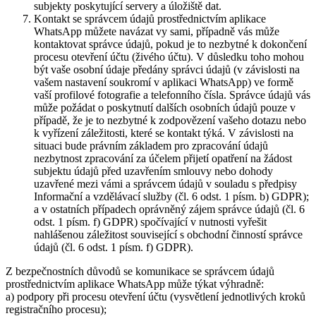
subjekty poskytující servery a úložiště dat.
Kontakt se správcem údajů prostřednictvím aplikace
WhatsApp můžete navázat vy sami, případně vás může
kontaktovat správce údajů, pokud je to nezbytné k dokončení
procesu otevření účtu (živého účtu). V důsledku toho mohou
být vaše osobní údaje předány správci údajů (v závislosti na
vašem nastavení soukromí v aplikaci WhatsApp) ve formě
vaší profilové fotografie a telefonního čísla. Správce údajů vás
může požádat o poskytnutí dalších osobních údajů pouze v
případě, že je to nezbytné k zodpovězení vašeho dotazu nebo
k vyřízení záležitosti, které se kontakt týká. V závislosti na
situaci bude právním základem pro zpracování údajů
nezbytnost zpracování za účelem přijetí opatření na žádost
subjektu údajů před uzavřením smlouvy nebo dohody
uzavřené mezi vámi a správcem údajů v souladu s předpisy
Informační a vzdělávací služby (čl. 6 odst. 1 písm. b) GDPR);
a v ostatních případech oprávněný zájem správce údajů (čl. 6
odst. 1 písm. f) GDPR) spočívající v nutnosti vyřešit
nahlášenou záležitost související s obchodní činností správce
údajů (čl. 6 odst. 1 písm. f) GDPR).
Z bezpečnostních důvodů se komunikace se správcem údajů
prostřednictvím aplikace WhatsApp může týkat výhradně:
a) podpory při procesu otevření účtu (vysvětlení jednotlivých kroků
registračního procesu);