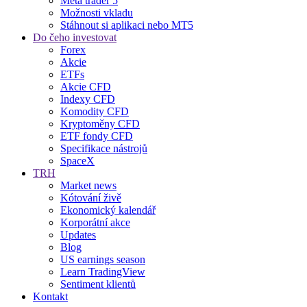
Meta trader 5
Možnosti vkladu
Stáhnout si aplikaci nebo MT5
Do čeho investovat
Forex
Akcie
ETFs
Akcie CFD
Indexy CFD
Komodity CFD
Kryptoměny CFD
ETF fondy CFD
Specifikace nástrojů
SpaceX
TRH
Market news
Kótování živě
Ekonomický kalendář
Korporátní akce
Updates
Blog
US earnings season
Learn TradingView
Sentiment klientů
Kontakt