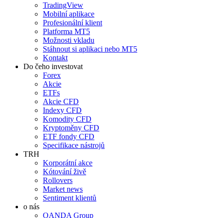
TradingView
Mobilní aplikace
Profesionální klient
Platforma MT5
Možnosti vkladu
Stáhnout si aplikaci nebo MT5
Kontakt
Do čeho investovat
Forex
Akcie
ETFs
Akcie CFD
Indexy CFD
Komodity CFD
Kryptoměny CFD
ETF fondy CFD
Specifikace nástrojů
TRH
Korporátní akce
Kótování živě
Rollovers
Market news
Sentiment klientů
o nás
OANDA Group