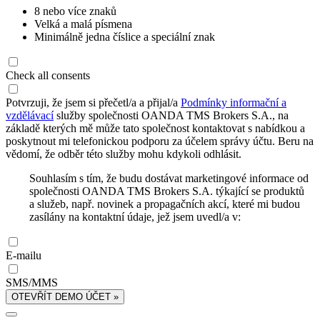
8 nebo více znaků
Velká a malá písmena
Minimálně jedna číslice a speciální znak
Check all consents
Potvrzuji, že jsem si přečetl/a a přijal/a
Podmínky informační a
vzdělávací
služby společnosti OANDA TMS Brokers S.A., na
základě kterých mě může tato společnost kontaktovat s nabídkou a
poskytnout mi telefonickou podporu za účelem správy účtu. Beru na
vědomí, že odběr této služby mohu kdykoli odhlásit.
Souhlasím s tím, že budu dostávat marketingové informace od
společnosti OANDA TMS Brokers S.A. týkající se produktů
a služeb, např. novinek a propagačních akcí, které mi budou
zasílány na kontaktní údaje, jež jsem uvedl/a v:
E-mailu
SMS/MMS
OTEVŘÍT DEMO ÚČET »