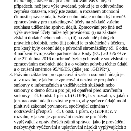
marketing správce údajů a kontaktování vás v jiných
případech, než jsou výše uvedené, pokud je to odůvodněno
zejména dotazem, který jste zaslali, a rozsahem obchodní
činnosti správce údajů. Vaše osobní údaje mohou být rovněž
zpracovávány pro marketingové účely na základě vašeho
souhlasu uděleného správci údajů. Zpracování pro jiné než
výše uvedené účely může být prováděno: (i) na základě
získání dodatečného souhlasu, (ii) na základě platných
právních předpisů, nebo (iii) pokud je to slučitelné s účelem,
pro který byly osobní údaje původně shromážděny (čl. 6 odst.
4 nařízení Evropského parlamentu a Rady (EU) 2016/679 ze
dne 27. dubna 2016 o ochraně fyzických osob v souvislosti se
zpracováním osobních údajů a o volném pohybu těchto údajů
a o zrušení směrnice 95/46/ES, (dále jen: „GDPR“).
Právním základem pro zpracování vašich osobních údajů je:
a. v rozsahu, v jakém je zpracování nezbytné pro plnění
smlouvy o informačních a vzdělávacích službách nebo
smlouvy o demo účtu a pro přijetí opatření před uzavřením
smlouvy – čl. 6 odst. 1 písm. b) GDPR; b. v rozsahu, v jakém
je zpracování údajů nezbytné pro to, aby správce údajů mohl
plnit své zákonné povinnosti, spočívající zejména v
dodržování předpisů – čl. 6 odst. 1 písm. c) GDPR; c. v
rozsahu, v jakém je zpracování nezbytné pro účely
vyplývající z oprávněných zájmů správce, jako je provádění
nezbytných vyúčtování a uplatňování nároků vyplývajících z