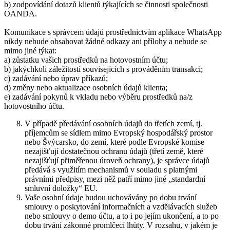
b) zodpovídání dotazů klientů týkajících se činnosti společnosti
OANDA.
Komunikace s správcem údajů prostřednictvím aplikace WhatsApp
nikdy nebude obsahovat žádné odkazy ani přílohy a nebude se
mimo jiné týkat:
a) zůstatku vašich prostředků na hotovostním účtu;
b) jakýchkoli záležitostí souvisejících s prováděním transakcí;
c) zadávání nebo úprav příkazů;
d) změny nebo aktualizace osobních údajů klienta;
e) zadávání pokynů k vkladu nebo výběru prostředků na/z
hotovostního účtu.
V případě předávání osobních údajů do třetích zemí, tj.
příjemcům se sídlem mimo Evropský hospodářský prostor
nebo Švýcarsko, do zemí, které podle Evropské komise
nezajišťují dostatečnou ochranu údajů (třetí země, které
nezajišťují přiměřenou úroveň ochrany), je správce údajů
předává s využitím mechanismů v souladu s platnými
právními předpisy, mezi něž patří mimo jiné „standardní
smluvní doložky“ EU.
Vaše osobní údaje budou uchovávány po dobu trvání
smlouvy o poskytování informačních a vzdělávacích služeb
nebo smlouvy o demo účtu, a to i po jejím ukončení, a to po
dobu trvání zákonné promlčecí lhůty. V rozsahu, v jakém je