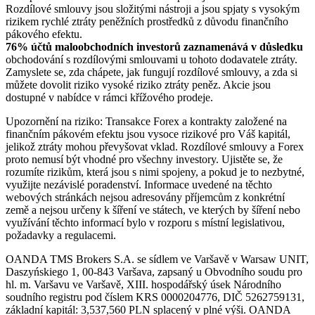
Rozdílové smlouvy jsou složitými nástroji a jsou spjaty s vysokým
rizikem rychlé ztráty peněžních prostředků z důvodu finančního
pákového efektu.
76% účtů maloobchodních investorů zaznamenává v důsledku
obchodování s rozdílovými smlouvami u tohoto dodavatele ztráty.
Zamyslete se, zda chápete, jak fungují rozdílové smlouvy, a zda si
můžete dovolit riziko vysoké riziko ztráty peněz. Akcie jsou
dostupné v nabídce v rámci křížového prodeje.
Upozornění na riziko: Transakce Forex a kontrakty založené na
finančním pákovém efektu jsou vysoce rizikové pro Váš kapitál,
jelikož ztráty mohou převyšovat vklad. Rozdílové smlouvy a Forex
proto nemusí být vhodné pro všechny investory. Ujistěte se, že
rozumíte rizikům, která jsou s nimi spojeny, a pokud je to nezbytné,
využijte nezávislé poradenství. Informace uvedené na těchto
webových stránkách nejsou adresovány příjemcům z konkrétní
země a nejsou určeny k šíření ve státech, ve kterých by šíření nebo
využívání těchto informací bylo v rozporu s místní legislativou,
požadavky a regulacemi.
OANDA TMS Brokers S.A. se sídlem ve Varšavě v Warsaw UNIT,
Daszyńskiego 1, 00-843 Varšava, zapsaný u Obvodního soudu pro
hl. m. Varšavu ve Varšavě, XIII. hospodářský úsek Národního
soudního registru pod číslem KRS 0000204776, DIČ 5262759131,
základní kapitál: 3,537,560 PLN splacený v plné výši. OANDA