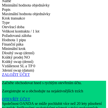
Name
Minimální hodnota objednávky
Popis
Maximální hodnota objednávky
Krok transakce
Type
Otevírací doba
Velikost kontraktu / 1 lot
Požadovaná záloha
Hodnota 1 pipu
Finanční páka
Minimální krok
Dlouhý swap (denní)
Krátký prodej
NO
Krátký swap (denní)
Vzdálenost SL a TP
0
3denní swap (datum)
ZALOŽIT ÚČET
Začněte obchodovat hned s rychlým otevřením účtu.
Zaregistrujte se a obchodujte na nejaktivnějších trzích
OTEVŘÍT ÚČET
Společnost OANDA se může pochlubit více než 20 lety působení
na trzích, špičkovými analytickými nástroji a tisíci spokojených