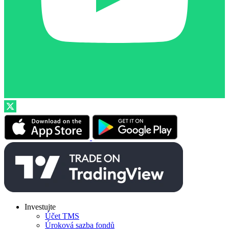
Investujte
Účet TMS
Úroková sazba fondů