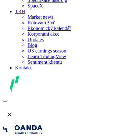
Specifikace nástrojů
SpaceX
TRH
Market news
Kótování živě
Ekonomický kalendář
Korporátní akce
Updates
Blog
US earnings season
Learn TradingView
Sentiment klientů
Kontakt