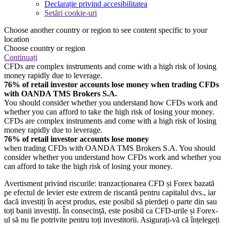
Declarație privind accesibilitatea
Setări cookie-uri
Choose another country or region to see content specific to your
location
Choose country or region
Continuați
CFDs are complex instruments and come with a high risk of losing
money rapidly due to leverage.
76% of retail investor accounts lose money when trading CFDs
with OANDA TMS Brokers S.A.
You should consider whether you understand how CFDs work and
whether you can afford to take the high risk of losing your money.
CFDs are complex instruments and come with a high risk of losing
money rapidly due to leverage.
76% of retail investor accounts lose money
when trading CFDs with OANDA TMS Brokers S.A. You should
consider whether you understand how CFDs work and whether you
can afford to take the high risk of losing your money.
Avertisment privind riscurile: tranzacționarea CFD și Forex bazată
pe efectul de levier este extrem de riscantă pentru capitalul dvs., iar
dacă investiți în acest produs, este posibil să pierdeți o parte din sau
toți banii investiți. În consecință, este posibil ca CFD-urile și Forex-
ul să nu fie potrivite pentru toți investitorii. Asigurați-vă că înțelegeți