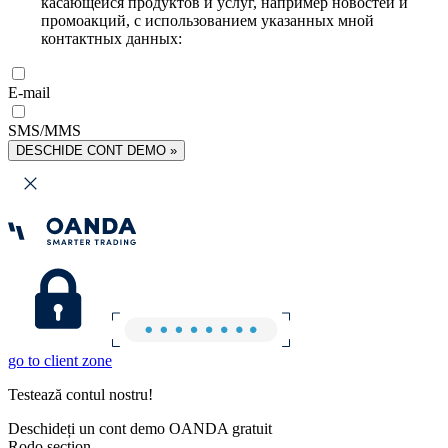
касающейся продуктов и услуг, например новостей и
промоакций, с использованием указанных мной
контактных данных:
E-mail
SMS/MMS
DESCHIDE CONT DEMO »
go to client zone
Testează contul nostru!
Deschideți un cont demo OANDA gratuit
Rodo section