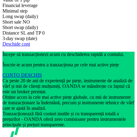
Financial leverage
Minimal step
Long swap (daily)
Short sale
NO
Short swap (daily)
Distance SL and TP
0
3-day swap (date)
Deschide cont
Începe să tranzacționezi acum cu deschiderea rapidă a contului.
Înscrie-te acum pentru a tranzacționa pe cele mai active piețe
CONTO DESCHIS
Cu peste 20 de ani de experiență pe piețe, instrumente de analiză de
vârf și mii de clienți mulțumiți, OANDA se mândrește cu faptul că
este un broker premiat.
Obține acces la cele mai active piețe globale, cu mii de instrumente
de tranzacționare la îndemână, precum și instrumente tehnice de vârf
care te ajută în analiză.
Tranzacționează fără costuri inutile și cu transparență totală a
prețurilor - OANDA oferă zero comisioane pentru instrumentele
principale și prețuri transparente.