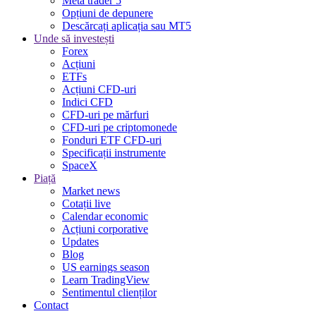
Meta trader 5
Opțiuni de depunere
Descărcați aplicația sau MT5
Unde să investești
Forex
Acțiuni
ETFs
Acțiuni CFD-uri
Indici CFD
CFD-uri pe mărfuri
CFD-uri pe criptomonede
Fonduri ETF CFD-uri
Specificații instrumente
SpaceX
Piață
Market news
Cotații live
Calendar economic
Acțiuni corporative
Updates
Blog
US earnings season
Learn TradingView
Sentimentul clienților
Contact