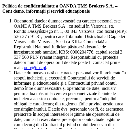
Politica de confidențialitate a OANDA TMS Brokers S.A. –
Cont demo, informații și servicii educaționale
Operatorul datelor dumneavoastră cu caracter personal este
OANDA TMS Brokers S.A., cu sediul în Varșovia, str.
Rondo Daszyńskiego nr. 1, 00-843 Varșovia, cod fiscal (NIP):
526-275-91-31, pentru care Tribunalul Districtual al Capitalei
Varșovia din Varșovia, Secția a XIII-a Comercială a
Registrului Național Judiciar, păstrează dosarele de
înregistrare sub numărul KRS: 0000204776, capital social 3
537 560 PLN (varsat integral). Responsabilul cu protecția
datelor numit de operatorul de date poate fi contactat prin e-
mail:
odo@tms.pl
.
Datele dumneavoastră cu caracter personal vor fi prelucrate în
scopul încheierii și executării Contractului de servicii de
informare și educaționale și a Contractului privind contul
demo între dumneavoastră și operatorul de date, inclusiv
pentru a lua măsuri la cererea persoanei vizate înainte de
încheierea acestor contracte, precum și pentru a îndeplini
obligațiile care decurg din reglementările privind gestionarea
consimțământului. Datele dvs. personale vor fi, de asemenea,
prelucrate în scopul intereselor legitime ale operatorului de
date, cum ar fi exercitarea pretențiilor contractuale legitime
care decurg din Contractul privind contul demo sau din