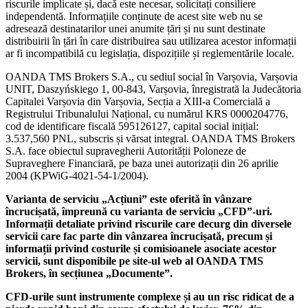
riscurile implicate și, dacă este necesar, solicitați consiliere
independentă. Informațiile conținute de acest site web nu se
adresează destinatarilor unei anumite țări și nu sunt destinate
distribuirii în țări în care distribuirea sau utilizarea acestor informații
ar fi incompatibilă cu legislația, dispozițiile și reglementările locale.
OANDA TMS Brokers S.A., cu sediul social în Varșovia, Varșovia
UNIT, Daszyńskiego 1, 00-843, Varșovia, înregistrată la Judecătoria
Capitalei Varșovia din Varșovia, Secția a XIII-a Comercială a
Registrului Tribunalului Național, cu numărul KRS 0000204776,
cod de identificare fiscală 595126127, capital social inițial:
3.537,560 PNL, subscris și vărsat integral. OANDA TMS Brokers
S.A. face obiectul supravegherii Autorității Poloneze de
Supraveghere Financiară, pe baza unei autorizații din 26 aprilie
2004 (KPWiG-4021-54-1/2004).
Varianta de serviciu „Acțiuni” este oferită în vânzare
încrucișată, împreună cu varianta de serviciu „CFD”-uri.
Informații detaliate privind riscurile care decurg din diversele
servicii care fac parte din vânzarea încrucișată, precum și
informații privind costurile și comisioanele asociate acestor
servicii, sunt disponibile pe site-ul web al OANDA TMS
Brokers, în secțiunea „Documente”.
CFD-urile sunt instrumente complexe și au un risc ridicat de a