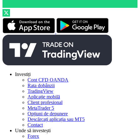
Investiți
Cont CFD OANDA
Rata dobânzii
TradingView
Aplicație mobilă
Client profesional
MetaTrader 5
Opțiuni de depunere
Descărcați aplicația sau MT5
Contact
Unde să investești
Forex