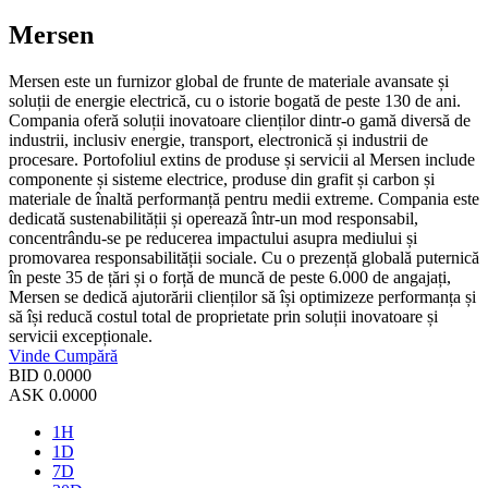
Mersen
Mersen este un furnizor global de frunte de materiale avansate și
soluții de energie electrică, cu o istorie bogată de peste 130 de ani.
Compania oferă soluții inovatoare clienților dintr-o gamă diversă de
industrii, inclusiv energie, transport, electronică și industrii de
procesare. Portofoliul extins de produse și servicii al Mersen include
componente și sisteme electrice, produse din grafit și carbon și
materiale de înaltă performanță pentru medii extreme. Compania este
dedicată sustenabilității și operează într-un mod responsabil,
concentrându-se pe reducerea impactului asupra mediului și
promovarea responsabilității sociale. Cu o prezență globală puternică
în peste 35 de țări și o forță de muncă de peste 6.000 de angajați,
Mersen se dedică ajutorării clienților să își optimizeze performanța și
să își reducă costul total de proprietate prin soluții inovatoare și
servicii excepționale.
Vinde
Cumpără
BID
0.0000
ASK
0.0000
1H
1D
7D