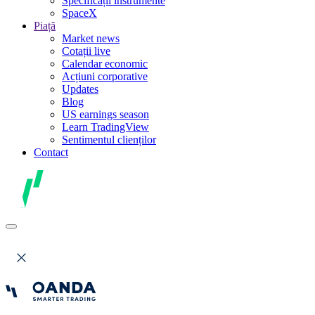
Specificații instrumente
SpaceX
Piață
Market news
Cotații live
Calendar economic
Acțiuni corporative
Updates
Blog
US earnings season
Learn TradingView
Sentimentul clienților
Contact