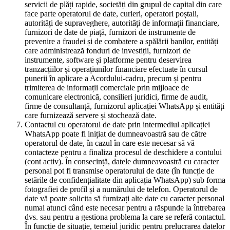
servicii de plăți rapide, societăți din grupul de capital din care
face parte operatorul de date, curieri, operatori poștali,
autorități de supraveghere, autorități de informații financiare,
furnizori de date de piață, furnizori de instrumente de
prevenire a fraudei și de combatere a spălării banilor, entități
care administrează fonduri de investiții, furnizori de
instrumente, software și platforme pentru deservirea
tranzacțiilor și operațiunilor financiare efectuate în cursul
punerii în aplicare a Acordului-cadru, precum și pentru
trimiterea de informații comerciale prin mijloace de
comunicare electronică, consilieri juridici, firme de audit,
firme de consultanță, furnizorul aplicației WhatsApp și entități
care furnizează servere și stochează date.
Contactul cu operatorul de date prin intermediul aplicației
WhatsApp poate fi inițiat de dumneavoastră sau de către
operatorul de date, în cazul în care este necesar să vă
contacteze pentru a finaliza procesul de deschidere a contului
(cont activ). În consecință, datele dumneavoastră cu caracter
personal pot fi transmise operatorului de date (în funcție de
setările de confidențialitate din aplicația WhatsApp) sub forma
fotografiei de profil și a numărului de telefon. Operatorul de
date vă poate solicita să furnizați alte date cu caracter personal
numai atunci când este necesar pentru a răspunde la întrebarea
dvs. sau pentru a gestiona problema la care se referă contactul.
În funcție de situație, temeiul juridic pentru prelucrarea datelor