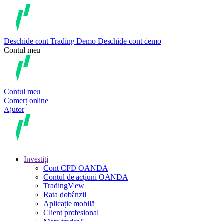
Deschide cont
Trading
Demo
Deschide cont demo
Contul meu
Contul meu
Comerț online
Ajutor
Investiți
Cont CFD OANDA
Contul de acțiuni OANDA
TradingView
Rata dobânzii
Aplicație mobilă
Client profesional