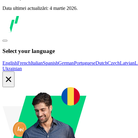
Data ultimei actualizări: 4 martie 2026.
Select your language
English
French
Italian
Spanish
German
Portuguese
Dutch
Czech
Latvian
L
Ukrainian
×