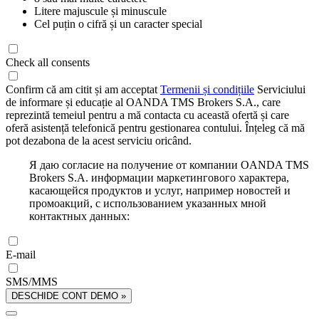
Litere majuscule și minuscule
Cel puțin o cifră și un caracter special
Check all consents
Confirm că am citit și am acceptat
Termenii și condițiile
Serviciului
de informare și educație al OANDA TMS Brokers S.A., care
reprezintă temeiul pentru a mă contacta cu această ofertă și care
oferă asistență telefonică pentru gestionarea contului. Înțeleg că mă
pot dezabona de la acest serviciu oricând.
Я даю согласие на получение от компании OANDA TMS
Brokers S.A. информации маркетингового характера,
касающейся продуктов и услуг, например новостей и
промоакций, с использованием указанных мной
контактных данных:
E-mail
SMS/MMS
DESCHIDE CONT DEMO »