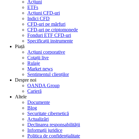
Acțiuni
ETFs
Acțiuni CFD-uri
Indici CFD
CFD-uri pe mărfuri
CFD-uri pe criptomonede
Fonduri ETF CFD-uri
Specificații instrumente
Piață
Acțiuni corporative
Cotații live
Rulaje
Market news
Sentimentul clienților
Despre noi
OANDA Group
Carieră
Altele
Documente
Blog
Securitate cibernetică
Actualizări
Declinarea responsabilității
Informații juridice
Politica de confidențialitate