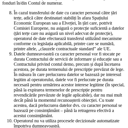
fonduri în/din Contul de numerar.
În cazul transferului de date cu caracter personal către țări
terțe, adică către destinatari stabiliți în afara Spațiului
Economic European sau a Elveției, în țări care, potrivit
Comisiei Europene, nu asigură o protecție suficientă a datelor
(țări terțe care nu asigură un nivel adecvat de protecție),
operatorul de date efectuează transferul utilizând mecanisme
conforme cu legislația aplicabilă, printre care se numără,
printre altele, „clauzele contractuale standard” ale UE.
Datele dumneavoastră cu caracter personal vor fi stocate pe
durata Contractului de servicii de informare și educație sau a
Contractului privind contul demo, precum și după încetarea
acestora, pe durata termenului de prescripție prevăzut de lege.
În măsura în care prelucrarea datelor se bazează pe interesul
legitim al operatorului, datele vor fi prelucrate pe durata
necesară pentru urmărirea acestor interese legitime (în special,
până la expirarea termenelor de prescripție pentru
revendicările prevăzute de legile aplicabile), dar nu mai mult
decât până la momentul recunoașterii obiecției. Cu toate
acestea, dacă prelucrarea datelor dvs. cu caracter personal se
bazează pe consimțământ – până la retragerea efectivă a
acestui consimțământ.
Operatorul nu va utiliza procesele decizionale automatizate
împotriva dumneavoastră.