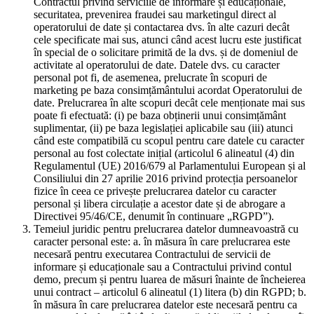
Contractul privind serviciile de informare și educaționale,
securitatea, prevenirea fraudei sau marketingul direct al
operatorului de date și contactarea dvs. în alte cazuri decât
cele specificate mai sus, atunci când acest lucru este justificat
în special de o solicitare primită de la dvs. și de domeniul de
activitate al operatorului de date. Datele dvs. cu caracter
personal pot fi, de asemenea, prelucrate în scopuri de
marketing pe baza consimțământului acordat Operatorului de
date. Prelucrarea în alte scopuri decât cele menționate mai sus
poate fi efectuată: (i) pe baza obținerii unui consimțământ
suplimentar, (ii) pe baza legislației aplicabile sau (iii) atunci
când este compatibilă cu scopul pentru care datele cu caracter
personal au fost colectate inițial (articolul 6 alineatul (4) din
Regulamentul (UE) 2016/679 al Parlamentului European și al
Consiliului din 27 aprilie 2016 privind protecția persoanelor
fizice în ceea ce privește prelucrarea datelor cu caracter
personal și libera circulație a acestor date și de abrogare a
Directivei 95/46/CE, denumit în continuare „RGPD”).
Temeiul juridic pentru prelucrarea datelor dumneavoastră cu
caracter personal este: a. în măsura în care prelucrarea este
necesară pentru executarea Contractului de servicii de
informare și educaționale sau a Contractului privind contul
demo, precum și pentru luarea de măsuri înainte de încheierea
unui contract – articolul 6 alineatul (1) litera (b) din RGPD; b.
în măsura în care prelucrarea datelor este necesară pentru ca