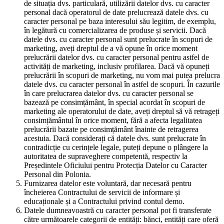
de situația dvs. particulară, utilizării datelor dvs. cu caracter
personal dacă operatorul de date prelucrează datele dvs. cu
caracter personal pe baza interesului său legitim, de exemplu,
în legătură cu comercializarea de produse și servicii. Dacă
datele dvs. cu caracter personal sunt prelucrate în scopuri de
marketing, aveți dreptul de a vă opune în orice moment
prelucrării datelor dvs. cu caracter personal pentru astfel de
activități de marketing, inclusiv profilarea. Dacă vă opuneți
prelucrării în scopuri de marketing, nu vom mai putea prelucra
datele dvs. cu caracter personal în astfel de scopuri. În cazurile
în care prelucrarea datelor dvs. cu caracter personal se
bazează pe consimțământ, în special acordat în scopuri de
marketing ale operatorului de date, aveți dreptul să vă retrageți
consimțământul în orice moment, fără a afecta legalitatea
prelucrării bazate pe consimțământ înainte de retragerea
acestuia. Dacă considerați că datele dvs. sunt prelucrate în
contradicție cu cerințele legale, puteți depune o plângere la
autoritatea de supraveghere competentă, respectiv la
Președintele Oficiului pentru Protecția Datelor cu Caracter
Personal din Polonia.
Furnizarea datelor este voluntară, dar necesară pentru
încheierea Contractului de servicii de informare și
educaționale și a Contractului privind contul demo.
Datele dumneavoastră cu caracter personal pot fi transferate
către următoarele categorii de entități: bănci, entități care oferă