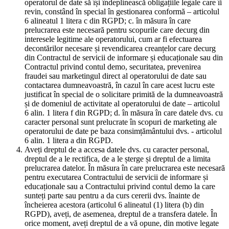
operatorul de date să își îndeplinească obligațiile legale care îi
revin, constând în special în gestionarea conformă – articolul
6 alineatul 1 litera c din RGPD; c. în măsura în care
prelucrarea este necesară pentru scopurile care decurg din
interesele legitime ale operatorului, cum ar fi efectuarea
decontărilor necesare și revendicarea creanțelor care decurg
din Contractul de servicii de informare și educaționale sau din
Contractul privind contul demo, securitatea, prevenirea
fraudei sau marketingul direct al operatorului de date sau
contactarea dumneavoastră, în cazul în care acest lucru este
justificat în special de o solicitare primită de la dumneavoastră
și de domeniul de activitate al operatorului de date – articolul
6 alin. 1 litera f din RGPD; d. în măsura în care datele dvs. cu
caracter personal sunt prelucrate în scopuri de marketing ale
operatorului de date pe baza consimțământului dvs. - articolul
6 alin. 1 litera a din RGPD.
Aveți dreptul de a accesa datele dvs. cu caracter personal,
dreptul de a le rectifica, de a le șterge și dreptul de a limita
prelucrarea datelor. În măsura în care prelucrarea este necesară
pentru executarea Contractului de servicii de informare și
educaționale sau a Contractului privind contul demo la care
sunteți parte sau pentru a da curs cererii dvs. înainte de
încheierea acestora (articolul 6 alineatul (1) litera (b) din
RGPD), aveți, de asemenea, dreptul de a transfera datele. În
orice moment, aveți dreptul de a vă opune, din motive legate