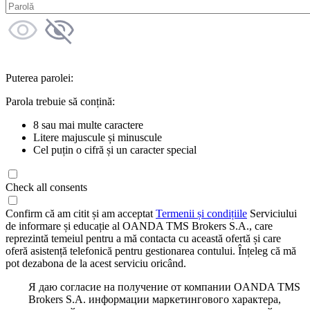
Puterea parolei:
Parola trebuie să conțină:
8 sau mai multe caractere
Litere majuscule și minuscule
Cel puțin o cifră și un caracter special
Check all consents
Confirm că am citit și am acceptat
Termenii și condițiile
Serviciului
de informare și educație al OANDA TMS Brokers S.A., care
reprezintă temeiul pentru a mă contacta cu această ofertă și care
oferă asistență telefonică pentru gestionarea contului. Înțeleg că mă
pot dezabona de la acest serviciu oricând.
Я даю согласие на получение от компании OANDA TMS
Brokers S.A. информации маркетингового характера,