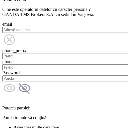
Cine este operatorul datelor cu caracter personal?
OANDA TMS Brokers S.A. cu sediul în Varșovia.
email
phone_prefix
phone
Password
Puterea parolei:
Parola trebuie să conțină:
8 sau mai multe caractere