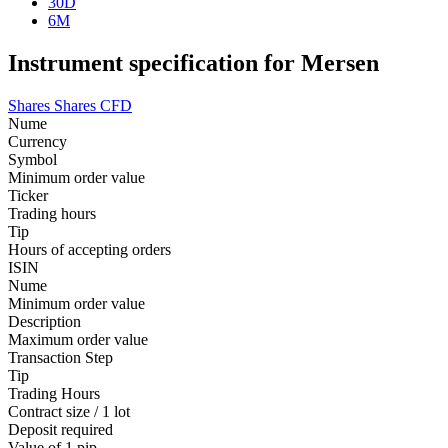
30D
6M
Instrument specification for Mersen
Shares
Shares CFD
Nume
Currency
Symbol
Minimum order value
Ticker
Trading hours
Tip
Hours of accepting orders
ISIN
Nume
Minimum order value
Description
Maximum order value
Transaction Step
Tip
Trading Hours
Contract size / 1 lot
Deposit required
Value of 1 pip