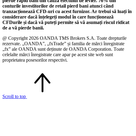
pierde rapid bani din cauza efectului de levier. 76% din
conturile investitorilor de retail pierd bani atunci când
tranzacționează CFD-uri cu acest furnizor. Ar trebui să luați în
considerare dacă înțelegeți modul în care funcționează
CFDurile și dacă vă puteți permite să vă asumați riscul ridicat
de a vă pierde banii.
@ Copyright 2026 OANDA TMS Brokers S.A. Toate drepturile
rezervate. „OANDA”, „fxTrade” și familia de mărci înregistrate
„fx” ale OANDA sunt deținute de OANDA Corporation. Toate
celelalte mărci înregistrate care apar pe acest site web sunt
proprietatea posesorilor respectivi.
Scroll to top