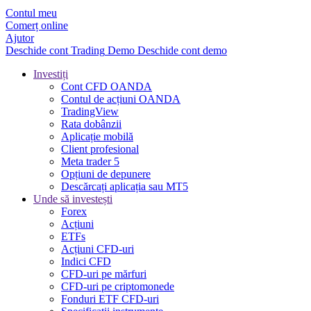
Contul meu
Comerț online
Ajutor
Deschide cont
Trading
Demo
Deschide cont demo
Investiți
Cont CFD OANDA
Contul de acțiuni OANDA
TradingView
Rata dobânzii
Aplicație mobilă
Client profesional
Meta trader 5
Opțiuni de depunere
Descărcați aplicația sau MT5
Unde să investești
Forex
Acțiuni
ETFs
Acțiuni CFD-uri
Indici CFD
CFD-uri pe mărfuri
CFD-uri pe criptomonede
Fonduri ETF CFD-uri