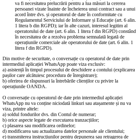
va fi necesitatea prelucrării pentru a lua măsuri la cererea
persoanei vizate înainte de încheierea unui contract sau a unui
acord între dvs. și operatorul de date în conformitate cu
Regulamentul Serviciului de Informare și Educație (art. 6 alin.
1 litera b din RGPD); iar în alte cazuri, interesul legitim al
operatorului de date (art. 6 alin. 1 litera f din RGPD) constând
în necesitatea de a rezolva problema semnalată legată de
operațiunile comerciale ale operatorului de date (art. 6 alin. 1
litera f din RGPD).
Din motive de securitate, o conversație cu operatorul de date prin
intermediul aplicației WhatsApp poate viza exclusiv:
a) asistență în timpul procesului de deschidere a contului (explicarea
pașilor care alcătuiesc procedura de înregistrare);
b) oferirea de răspunsuri la întrebările clienților cu privire la
operațiunile OANDA.
O conversație cu operatorul de date prin intermediul aplicației
WhatsApp nu va conține niciodată linkuri sau atașamente și nu va
viza, printre altele:
a) soldul fondurilor dvs. din Contul de numerar;
b) orice aspecte legate de executarea tranzacțiilor;
c) plasarea sau modificarea ordinelor;
d) modificarea sau actualizarea datelor personale ale clientului;
e) transmiterea instrucțiunilor pentru depunerea sau retragerea de