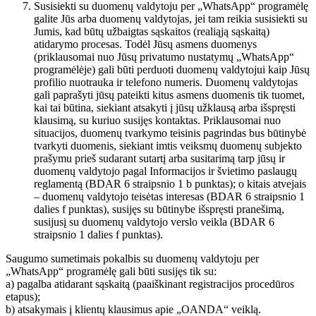
Susisiekti su duomenų valdytoju per „WhatsApp“ programėlę
galite Jūs arba duomenų valdytojas, jei tam reikia susisiekti su
Jumis, kad būtų užbaigtas sąskaitos (realiąją sąskaitą)
atidarymo procesas. Todėl Jūsų asmens duomenys
(priklausomai nuo Jūsų privatumo nustatymų „WhatsApp“
programėlėje) gali būti perduoti duomenų valdytojui kaip Jūsų
profilio nuotrauka ir telefono numeris. Duomenų valdytojas
gali paprašyti jūsų pateikti kitus asmens duomenis tik tuomet,
kai tai būtina, siekiant atsakyti į jūsų užklausą arba išspręsti
klausimą, su kuriuo susijęs kontaktas. Priklausomai nuo
situacijos, duomenų tvarkymo teisinis pagrindas bus būtinybė
tvarkyti duomenis, siekiant imtis veiksmų duomenų subjekto
prašymu prieš sudarant sutartį arba susitarimą tarp jūsų ir
duomenų valdytojo pagal Informacijos ir švietimo paslaugų
reglamentą (BDAR 6 straipsnio 1 b punktas); o kitais atvejais
– duomenų valdytojo teisėtas interesas (BDAR 6 straipsnio 1
dalies f punktas), susijęs su būtinybe išspręsti pranešimą,
susijusį su duomenų valdytojo verslo veikla (BDAR 6
straipsnio 1 dalies f punktas).
Saugumo sumetimais pokalbis su duomenų valdytoju per
„WhatsApp“ programėlę gali būti susijęs tik su:
a) pagalba atidarant sąskaitą (paaiškinant registracijos procedūros
etapus);
b) atsakymais į klientų klausimus apie „OANDA“ veiklą.