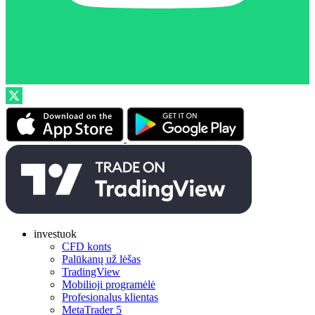
investuok
CFD konts
Palūkanų už lėšas
TradingView
Mobilioji programėlė
Profesionalus klientas
MetaTrader 5