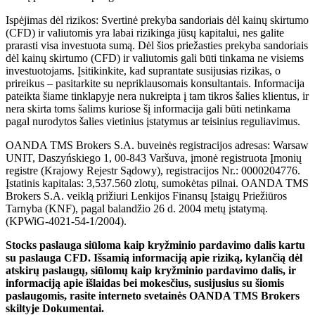
Ispėjimas dėl rizikos: Svertinė prekyba sandoriais dėl kainų skirtumo
(CFD) ir valiutomis yra labai rizikinga jūsų kapitalui, nes galite
prarasti visa investuota sumą. Dėl šios priežasties prekyba sandoriais
dėl kainų skirtumo (CFD) ir valiutomis gali būti tinkama ne visiems
investuotojams. Įsitikinkite, kad suprantate susijusias rizikas, o
prireikus – pasitarkite su nepriklausomais konsultantais. Informacija
pateikta šiame tinklapyje nera nukreipta į tam tikros šalies klientus, ir
nera skirta toms šalims kuriose šį informacija gali būti netinkama
pagal nurodytos šalies vietinius įstatymus ar teisinius reguliavimus.
OANDA TMS Brokers S.A. buveinės registracijos adresas: Warsaw
UNIT, Daszyńskiego 1, 00-843 Varšuva, įmonė registruota Įmonių
registre (Krajowy Rejestr Sądowy), registracijos Nr.: 0000204776.
Įstatinis kapitalas: 3,537.560 zlotų, sumokėtas pilnai. OANDA TMS
Brokers S.A. veiklą prižiuri Lenkijos Finansų Įstaigų Priežiūros
Tarnyba (KNF), pagal balandžio 26 d. 2004 metų įstatymą.
(KPWiG-4021-54-1/2004).
Stocks paslauga siūloma kaip kryžminio pardavimo dalis kartu
su paslauga CFD. Išsamią informaciją apie riziką, kylančią dėl
atskirų paslaugų, siūlomų kaip kryžminio pardavimo dalis, ir
informaciją apie išlaidas bei mokesčius, susijusius su šiomis
paslaugomis, rasite interneto svetainės OANDA TMS Brokers
skiltyje Dokumentai.