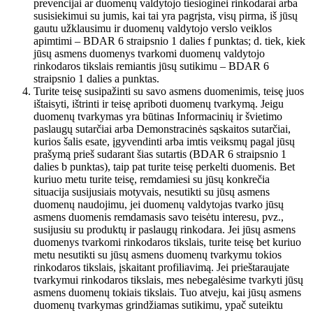
prevencijai ar duomenų valdytojo tiesioginei rinkodarai arba
susisiekimui su jumis, kai tai yra pagrįsta, visų pirma, iš jūsų
gautu užklausimu ir duomenų valdytojo verslo veiklos
apimtimi – BDAR 6 straipsnio 1 dalies f punktas; d. tiek, kiek
jūsų asmens duomenys tvarkomi duomenų valdytojo
rinkodaros tikslais remiantis jūsų sutikimu – BDAR 6
straipsnio 1 dalies a punktas.
Turite teisę susipažinti su savo asmens duomenimis, teisę juos
ištaisyti, ištrinti ir teisę apriboti duomenų tvarkymą. Jeigu
duomenų tvarkymas yra būtinas Informacinių ir švietimo
paslaugų sutarčiai arba Demonstracinės sąskaitos sutarčiai,
kurios šalis esate, įgyvendinti arba imtis veiksmų pagal jūsų
prašymą prieš sudarant šias sutartis (BDAR 6 straipsnio 1
dalies b punktas), taip pat turite teisę perkelti duomenis. Bet
kuriuo metu turite teisę, remdamiesi su jūsų konkrečia
situacija susijusiais motyvais, nesutikti su jūsų asmens
duomenų naudojimu, jei duomenų valdytojas tvarko jūsų
asmens duomenis remdamasis savo teisėtu interesu, pvz.,
susijusiu su produktų ir paslaugų rinkodara. Jei jūsų asmens
duomenys tvarkomi rinkodaros tikslais, turite teisę bet kuriuo
metu nesutikti su jūsų asmens duomenų tvarkymu tokios
rinkodaros tikslais, įskaitant profiliavimą. Jei prieštaraujate
tvarkymui rinkodaros tikslais, mes nebegalėsime tvarkyti jūsų
asmens duomenų tokiais tikslais. Tuo atveju, kai jūsų asmens
duomenų tvarkymas grindžiamas sutikimu, ypač suteiktu