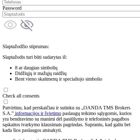
Password
Slaptažodžio stiprumas:
Slaptažodis turi būti sudarytas iš:
8 ar daugiau simbolių
Didžiųjų ir mažųjų raidžių
Bent vieno skaitmenų ir specialiojo simbolio
Check all consents
Patvirtinu, kad perskaičiau ir sutinku su „OANDA TMS Brokers
S.A.”
informacijos ir švietimo
paslaugų teikimo sąlygomis, kurios
yra bendravimo su manimi dėl pasiūlymo ir telefoninės pagalbos
sąskaitos tvarkymo klausimais pagrindas. Suprantu, kad galiu bet
kada šios paslaugos atsisakyti.