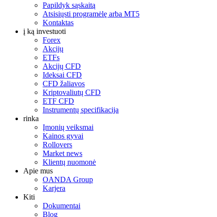
Papildyk sąskaitą
Atsisiųsti programėlę arba MT5
Kontaktas
į ką investuoti
Forex
Akcijų
ETFs
Akcijų CFD
Ideksai CFD
CFD žaliavos
Kriptovaliutų CFD
ETF CFD
Instrumentų specifikacija
rinka
Įmonių veiksmai
Kainos gyvai
Rollovers
Market news
Klientų nuomonė
Apie mus
OANDA Group
Karjera
Kiti
Dokumentai
Blog