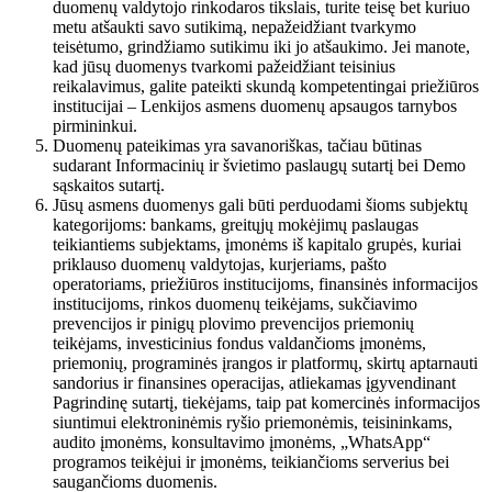
duomenų valdytojo rinkodaros tikslais, turite teisę bet kuriuo
metu atšaukti savo sutikimą, nepažeidžiant tvarkymo
teisėtumo, grindžiamo sutikimu iki jo atšaukimo. Jei manote,
kad jūsų duomenys tvarkomi pažeidžiant teisinius
reikalavimus, galite pateikti skundą kompetentingai priežiūros
institucijai – Lenkijos asmens duomenų apsaugos tarnybos
pirmininkui.
Duomenų pateikimas yra savanoriškas, tačiau būtinas
sudarant Informacinių ir švietimo paslaugų sutartį bei Demo
sąskaitos sutartį.
Jūsų asmens duomenys gali būti perduodami šioms subjektų
kategorijoms: bankams, greitųjų mokėjimų paslaugas
teikiantiems subjektams, įmonėms iš kapitalo grupės, kuriai
priklauso duomenų valdytojas, kurjeriams, pašto
operatoriams, priežiūros institucijoms, finansinės informacijos
institucijoms, rinkos duomenų teikėjams, sukčiavimo
prevencijos ir pinigų plovimo prevencijos priemonių
teikėjams, investicinius fondus valdančioms įmonėms,
priemonių, programinės įrangos ir platformų, skirtų aptarnauti
sandorius ir finansines operacijas, atliekamas įgyvendinant
Pagrindinę sutartį, tiekėjams, taip pat komercinės informacijos
siuntimui elektroninėmis ryšio priemonėmis, teisininkams,
audito įmonėms, konsultavimo įmonėms, „WhatsApp“
programos teikėjui ir įmonėms, teikiančioms serverius bei
saugančioms duomenis.