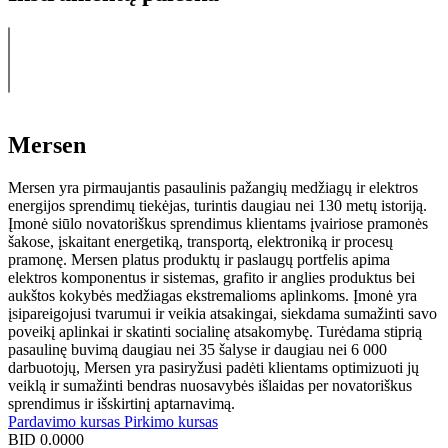
Mersen
Mersen yra pirmaujantis pasaulinis pažangių medžiagų ir elektros
energijos sprendimų tiekėjas, turintis daugiau nei 130 metų istoriją.
Įmonė siūlo novatoriškus sprendimus klientams įvairiose pramonės
šakose, įskaitant energetiką, transportą, elektroniką ir procesų
pramonę. Mersen platus produktų ir paslaugų portfelis apima
elektros komponentus ir sistemas, grafito ir anglies produktus bei
aukštos kokybės medžiagas ekstremalioms aplinkoms. Įmonė yra
įsipareigojusi tvarumui ir veikia atsakingai, siekdama sumažinti savo
poveikį aplinkai ir skatinti socialinę atsakomybę. Turėdama stiprią
pasaulinę buvimą daugiau nei 35 šalyse ir daugiau nei 6 000
darbuotojų, Mersen yra pasiryžusi padėti klientams optimizuoti jų
veiklą ir sumažinti bendras nuosavybės išlaidas per novatoriškus
sprendimus ir išskirtinį aptarnavimą.
Pardavimo kursas
Pirkimo kursas
BID
0.0000