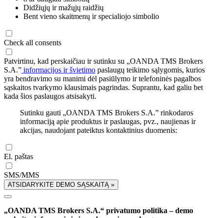
Didžiųjų ir mažųjų raidžių
Bent vieno skaitmenų ir specialiojo simbolio
Check all consents
Patvirtinu, kad perskaičiau ir sutinku su „OANDA TMS Brokers
S.A.”
informacijos ir švietimo
paslaugų teikimo sąlygomis, kurios
yra bendravimo su manimi dėl pasiūlymo ir telefoninės pagalbos
sąskaitos tvarkymo klausimais pagrindas. Suprantu, kad galiu bet
kada šios paslaugos atsisakyti.
Sutinku gauti „OANDA TMS Brokers S.A.” rinkodaros
informaciją apie produktus ir paslaugas, pvz., naujienas ir
akcijas, naudojant pateiktus kontaktinius duomenis:
El. paštas
SMS/MMS
ATSIDARYKITE DEMO SĄSKAITĄ »
„OANDA TMS Brokers S.A.“ privatumo politika – demo