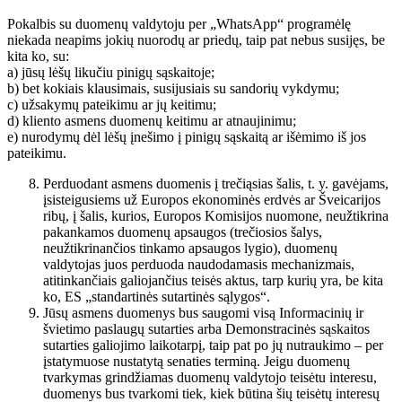
Pokalbis su duomenų valdytoju per „WhatsApp“ programėlę
niekada neapims jokių nuorodų ar priedų, taip pat nebus susijęs, be
kita ko, su:
a) jūsų lėšų likučiu pinigų sąskaitoje;
b) bet kokiais klausimais, susijusiais su sandorių vykdymu;
c) užsakymų pateikimu ar jų keitimu;
d) kliento asmens duomenų keitimu ar atnaujinimu;
e) nurodymų dėl lėšų įnešimo į pinigų sąskaitą ar išėmimo iš jos
pateikimu.
Perduodant asmens duomenis į trečiąsias šalis, t. y. gavėjams,
įsisteigusiems už Europos ekonominės erdvės ar Šveicarijos
ribų, į šalis, kurios, Europos Komisijos nuomone, neužtikrina
pakankamos duomenų apsaugos (trečiosios šalys,
neužtikrinančios tinkamo apsaugos lygio), duomenų
valdytojas juos perduoda naudodamasis mechanizmais,
atitinkančiais galiojančius teisės aktus, tarp kurių yra, be kita
ko, ES „standartinės sutartinės sąlygos“.
Jūsų asmens duomenys bus saugomi visą Informacinių ir
švietimo paslaugų sutarties arba Demonstracinės sąskaitos
sutarties galiojimo laikotarpį, taip pat po jų nutraukimo – per
įstatymuose nustatytą senaties terminą. Jeigu duomenų
tvarkymas grindžiamas duomenų valdytojo teisėtu interesu,
duomenys bus tvarkomi tiek, kiek būtina šių teisėtų interesų