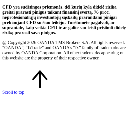
CFD yra sudėtingos priemonės, dėl kurių kyla didelė rizika
greitai prarasti pinigus taikant finansinį svertą. 76 proc.
neprofesionaliųjų investuotojų sąskaitų prarandami pinigai
prekiaujant CFD su šiuo teikėju. Turėtumėte pagalvoti, ar
suprantate, kaip veikia CFD ir ar galite sau leisti prisiimti didelę
riziką prarasti savo pinigus.
@ Copyright 2026 OANDA TMS Brokers S.A. All rights reserved.
“OANDA”, “fxTrade” and OANDA’s “fx” family of trademarks are
owned by OANDA Corporation. All other trademarks appearing on
this website are the property of their respective owner.
Scroll to top