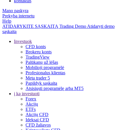
kontaktas
Mano paskyra
Prekyba internetu
Help
ATIDARYKITE SĄSKAITĄ
Trading
Demo
Atidaryti demo
sąskaitą
Investuok
CFD konts
Brokeru konts
TradingView
Palūkanų už lėšas
Mobilioji programėlė
Profesionalus klientas
Meta trader 5
Papildyk sąskaitą
Atsisiųsti programėlę arba MT5
į ką investuoti
Forex
Akcijų
ETFs
Akcijų CFD
Ideksai CFD
CFD žaliavos