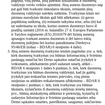
pagrįsta, visų pirma, jūsų pateiktu užklausimu ir duomenų
valdytojo verslo veiklos apimtimi. Jūsų asmens duomenys taip
pat gali būti tvarkomi rinkodaros tikslais, remiantis jūsų
duomenų valdytojui suteiktu sutikimu. Tvarkymas kitais nei
pirmiau nurodytais tikslais gali būti atliekamas: (i) gavus
papildomą sutikimą, (ii) remiantis taikytina teise, arba (iii) kai
tai suderinama su tikslu, kuriuo asmens duomenys buvo iš
pradžių surinkti (2016 m. balandžio 27 d. Europos Parlamento
ir Tarybos reglamento (ES) 2016/679 dėl fizinių asmenų
apsaugos tvarkant asmens duomenis ir dėl laisvo tokių
duomenų judėjimo bei kuriuo panaikinama Direktyva
95/46/EB (toliau – BDAR) 6 straipsnio 4 dalis).
Jūsų asmens duomenų tvarkymo teisinis pagrindas yra: a. tiek,
kiek duomenų tvarkymas yra būtinas Informacinių ir švietimo
paslaugų sutarčiai bei Demo sąskaitos sutarčiai įvykdyti ir
veiksmams, atliekamiems prieš sudarant sutartį, atlikti –
BDAR 6 straipsnio 1 dalies b punktas; b. tiek, kiek duomenų
tvarkymas yra būtinas duomenų valdytojui, kad jis galėtų
įvykdyti jam tenkančias teisines prievoles, visų pirma
susijusias su atitikties reikalavimams užtikrinimu – BDAR 6
straipsnio c punktas; c. tiek, kiek tvarkymas yra būtinas
tikslams, kylančiems iš duomenų valdytojo teisėtų interesų,
pvz., būtinų atsiskaitymų atlikimui ir pretenzijų, kylančių iš
sudarytos Informacijos ir švietimo paslaugų sutarties arba
Demo sąskaitos sutarties, pareiškimui, saugumui, sukčiavimo