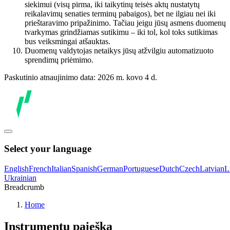
siekimui (visų pirma, iki taikytinų teisės aktų nustatytų
reikalavimų senaties terminų pabaigos), bet ne ilgiau nei iki
prieštaravimo pripažinimo. Tačiau jeigu jūsų asmens duomenų
tvarkymas grindžiamas sutikimu – iki tol, kol toks sutikimas
bus veiksmingai atšauktas.
Duomenų valdytojas netaikys jūsų atžvilgiu automatizuoto
sprendimų priėmimo.
Paskutinio atnaujinimo data: 2026 m. kovo 4 d.
Select your language
English
French
Italian
Spanish
German
Portuguese
Dutch
Czech
Latvian
L
Ukrainian
Breadcrumb
Home
Instrumentų paieška