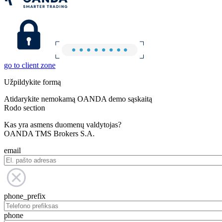
go to client zone
Užpildykite formą
Atidarykite nemokamą OANDA demo sąskaitą
Rodo section
Kas yra asmens duomenų valdytojas?
OANDA TMS Brokers S.A.
email
phone_prefix
phone