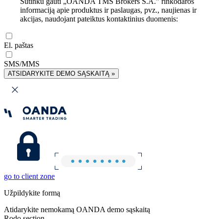
Sutinku gauti „OANDA TMS Brokers S.A.” rinkodaros
informaciją apie produktus ir paslaugas, pvz., naujienas ir
akcijas, naudojant pateiktus kontaktinius duomenis:
El. paštas
SMS/MMS
ATSIDARYKITE DEMO SĄSKAITĄ »
go to client zone
Užpildykite formą
Atidarykite nemokamą OANDA demo sąskaitą
Rodo section