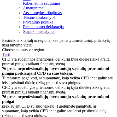
Kibernetinis saugumas
Atnaujinimai
Atsakomybės ribojimas
Teisinė atsakomybė
Privatumo politika
Prieinamumo deklaracija
Slapukų nustatymai
Pasirinkite kitą šalį ar regioną, kad pamatytumėte turinį, pritaikytą
jūsų buvimo vietai.
Choose country or region
Tęsti
CFD yra sudėtingos priemonės, dėl kurių kyla didelė rizika greitai
prarasti pinigus taikant finansinį svertą.
76 proc. neprofesionaliųjų investuotojų sąskaitų prarandami
pinigai prekiaujant CFD su šiuo teikėju.
Turėtumėte pagalvoti, ar suprantate, kaip veikia CFD ir ar galite sau
leisti prisiimti didelę riziką prarasti savo pinigus.
CFD yra sudėtingos priemonės, dėl kurių kyla didelė rizika greitai
prarasti pinigus taikant finansinį svertą.
76 proc. neprofesionaliųjų investuotojų sąskaitų prarandami
pinigai
prekiaujant CFD su šiuo teikėju. Turėtumėte pagalvoti, ar
suprantate, kaip veikia CFD ir ar galite sau leisti prisiimti didelę
riziką prarasti savo pinigus.