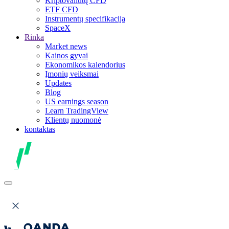
Kriptovaliutų CFD
ETF CFD
Instrumentų specifikacija
SpaceX
Rinka
Market news
Kainos gyvai
Ekonomikos kalendorius
Įmonių veiksmai
Updates
Blog
US earnings season
Learn TradingView
Klientų nuomonė
kontaktas