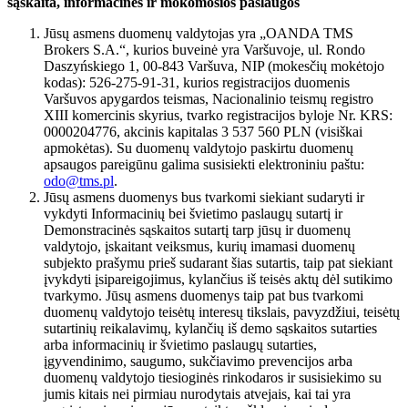
sąskaita, informacinės ir mokomosios paslaugos
Jūsų asmens duomenų valdytojas yra „OANDA TMS
Brokers S.A.“, kurios buveinė yra Varšuvoje, ul. Rondo
Daszyńskiego 1, 00-843 Varšuva, NIP (mokesčių mokėtojo
kodas): 526-275-91-31, kurios registracijos duomenis
Varšuvos apygardos teismas, Nacionalinio teismų registro
XIII komercinis skyrius, tvarko registracijos byloje Nr. KRS:
0000204776, akcinis kapitalas 3 537 560 PLN (visiškai
apmokėtas). Su duomenų valdytojo paskirtu duomenų
apsaugos pareigūnu galima susisiekti elektroniniu paštu:
odo@tms.pl
.
Jūsų asmens duomenys bus tvarkomi siekiant sudaryti ir
vykdyti Informacinių bei švietimo paslaugų sutartį ir
Demonstracinės sąskaitos sutartį tarp jūsų ir duomenų
valdytojo, įskaitant veiksmus, kurių imamasi duomenų
subjekto prašymu prieš sudarant šias sutartis, taip pat siekiant
įvykdyti įsipareigojimus, kylančius iš teisės aktų dėl sutikimo
tvarkymo. Jūsų asmens duomenys taip pat bus tvarkomi
duomenų valdytojo teisėtų interesų tikslais, pavyzdžiui, teisėtų
sutartinių reikalavimų, kylančių iš demo sąskaitos sutarties
arba informacinių ir švietimo paslaugų sutarties,
įgyvendinimo, saugumo, sukčiavimo prevencijos arba
duomenų valdytojo tiesioginės rinkodaros ir susisiekimo su
jumis kitais nei pirmiau nurodytais atvejais, kai tai yra