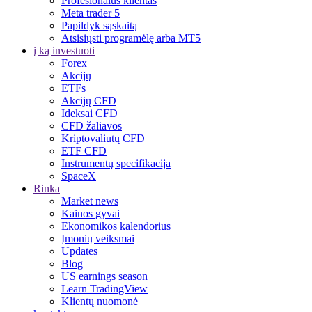
Profesionalus klientas
Meta trader 5
Papildyk sąskaitą
Atsisiųsti programėlę arba MT5
į ką investuoti
Forex
Akcijų
ETFs
Akcijų CFD
Ideksai CFD
CFD žaliavos
Kriptovaliutų CFD
ETF CFD
Instrumentų specifikacija
SpaceX
Rinka
Market news
Kainos gyvai
Ekonomikos kalendorius
Įmonių veiksmai
Updates
Blog
US earnings season
Learn TradingView
Klientų nuomonė