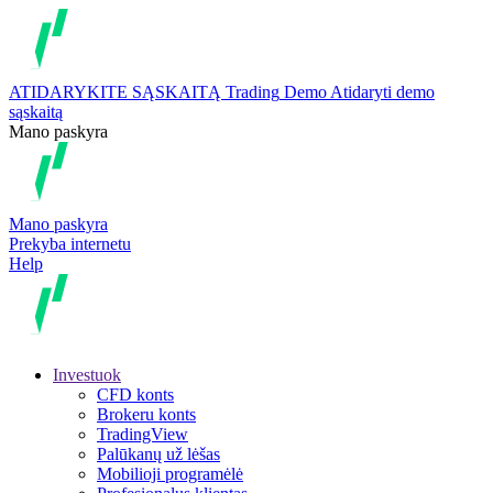
ATIDARYKITE SĄSKAITĄ
Trading
Demo
Atidaryti demo
sąskaitą
Mano paskyra
Mano paskyra
Prekyba internetu
Help
Investuok
CFD konts
Brokeru konts
TradingView
Palūkanų už lėšas
Mobilioji programėlė