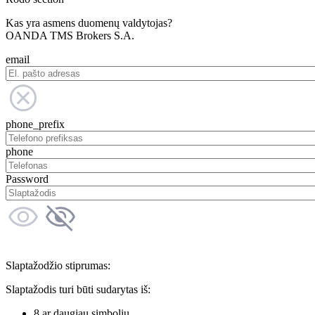
Kas yra asmens duomenų valdytojas?
OANDA TMS Brokers S.A.
email
phone_prefix
phone
Password
Slaptažodžio stiprumas:
Slaptažodis turi būti sudarytas iš:
8 ar daugiau simbolių