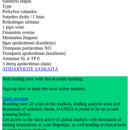
Sandorio etapas
Type
Prekybos valandos
Sutarties dydis / 1 lotas
Reikalingas užstatas
1 pipo vertė
Finansinis svertas
Minimalus žingsnis
Ilgas apsikeitimas (kasdienis)
Trumpasis pardavimas
NO
Trumpasis apsikeitimas (kasdienis)
Atstumas SL ir TP
0
3 dienų apsikeitimas (data)
ATIDARYKITE SĄSKAITĄ
Start trading now with fast account opening.
Sign-up now to trade the most active markets
Open account
Boasting over 20 years in the markets, leading analysis tools and
thousands of satisfied clients, OANDA is proud to be an award-
winning broker.
Get access to the most active of global markets with thousands of
trading instruments at your fingertips, as well leading technical tools
to assist in your analysis.