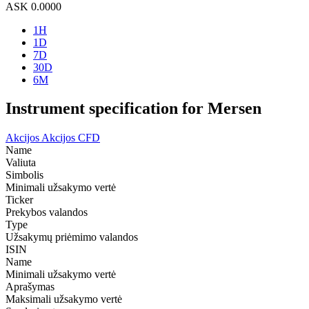
ASK
0.0000
1H
1D
7D
30D
6M
Instrument specification for Mersen
Akcijos
Akcijos CFD
Name
Valiuta
Simbolis
Minimali užsakymo vertė
Ticker
Prekybos valandos
Type
Užsakymų priėmimo valandos
ISIN
Name
Minimali užsakymo vertė
Aprašymas
Maksimali užsakymo vertė