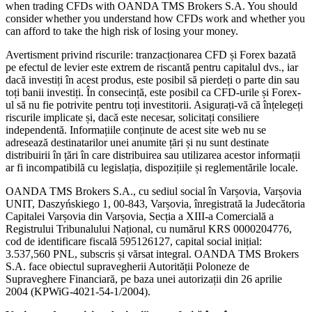
when trading CFDs with OANDA TMS Brokers S.A. You should
consider whether you understand how CFDs work and whether you
can afford to take the high risk of losing your money.
Avertisment privind riscurile: tranzacționarea CFD și Forex bazată
pe efectul de levier este extrem de riscantă pentru capitalul dvs., iar
dacă investiți în acest produs, este posibil să pierdeți o parte din sau
toți banii investiți. În consecință, este posibil ca CFD-urile și Forex-
ul să nu fie potrivite pentru toți investitorii. Asigurați-vă că înțelegeți
riscurile implicate și, dacă este necesar, solicitați consiliere
independentă. Informațiile conținute de acest site web nu se
adresează destinatarilor unei anumite țări și nu sunt destinate
distribuirii în țări în care distribuirea sau utilizarea acestor informații
ar fi incompatibilă cu legislația, dispozițiile și reglementările locale.
OANDA TMS Brokers S.A., cu sediul social în Varșovia, Varșovia
UNIT, Daszyńskiego 1, 00-843, Varșovia, înregistrată la Judecătoria
Capitalei Varșovia din Varșovia, Secția a XIII-a Comercială a
Registrului Tribunalului Național, cu numărul KRS 0000204776,
cod de identificare fiscală 595126127, capital social inițial:
3.537,560 PNL, subscris și vărsat integral. OANDA TMS Brokers
S.A. face obiectul supravegherii Autorității Poloneze de
Supraveghere Financiară, pe baza unei autorizații din 26 aprilie
2004 (KPWiG-4021-54-1/2004).