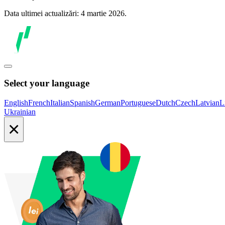
Data ultimei actualizări: 4 martie 2026.
Select your language
English
French
Italian
Spanish
German
Portuguese
Dutch
Czech
Latvian
L
Ukrainian
×