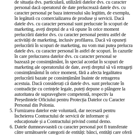
de situația dvs. particulară, utilizării datelor dvs. cu caracter
personal dacă operatorul de date prelucrează datele dvs. cu
caracter personal pe baza interesului său legitim, de exemplu,
în legătură cu comercializarea de produse și servicii. Dacă
datele dvs. cu caracter personal sunt prelucrate în scopuri de
marketing, aveți dreptul de a vă opune în orice moment
prelucrării datelor dvs. cu caracter personal pentru astfel de
activități de marketing, inclusiv profilarea. Dacă vă opuneți
prelucrării în scopuri de marketing, nu vom mai putea prelucra
datele dvs. cu caracter personal în astfel de scopuri. În cazurile
în care prelucrarea datelor dvs. cu caracter personal se
bazează pe consimțământ, în special acordat în scopuri de
marketing ale operatorului de date, aveți dreptul să vă retrageți
consimțământul în orice moment, fără a afecta legalitatea
prelucrării bazate pe consimțământ înainte de retragerea
acestuia. Dacă considerați că datele dvs. sunt prelucrate în
contradicție cu cerințele legale, puteți depune o plângere la
autoritatea de supraveghere competentă, respectiv la
Președintele Oficiului pentru Protecția Datelor cu Caracter
Personal din Polonia.
Furnizarea datelor este voluntară, dar necesară pentru
încheierea Contractului de servicii de informare și
educaționale și a Contractului privind contul demo.
Datele dumneavoastră cu caracter personal pot fi transferate
către următoarele categorii de entități: bănci, entități care oferă