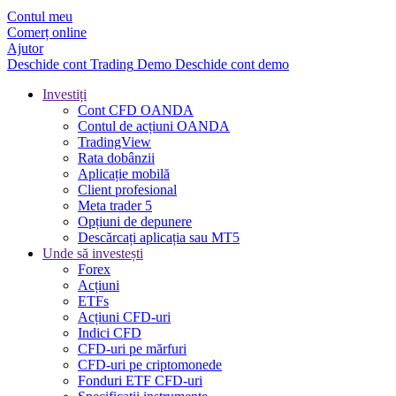
Contul meu
Comerț online
Ajutor
Deschide cont
Trading
Demo
Deschide cont demo
Investiți
Cont CFD OANDA
Contul de acțiuni OANDA
TradingView
Rata dobânzii
Aplicație mobilă
Client profesional
Meta trader 5
Opțiuni de depunere
Descărcați aplicația sau MT5
Unde să investești
Forex
Acțiuni
ETFs
Acțiuni CFD-uri
Indici CFD
CFD-uri pe mărfuri
CFD-uri pe criptomonede
Fonduri ETF CFD-uri