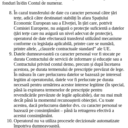
fonduri în/din Contul de numerar.
În cazul transferului de date cu caracter personal către țări
terțe, adică către destinatari stabiliți în afara Spațiului
Economic European sau a Elveției, în țări care, potrivit
Comisiei Europene, nu asigură o protecție suficientă a datelor
(țări terțe care nu asigură un nivel adecvat de protecție),
operatorul de date efectuează transferul utilizând mecanisme
conforme cu legislația aplicabilă, printre care se numără,
printre altele, „clauzele contractuale standard” ale UE.
Datele dumneavoastră cu caracter personal vor fi stocate pe
durata Contractului de servicii de informare și educație sau a
Contractului privind contul demo, precum și după încetarea
acestora, pe durata termenului de prescripție prevăzut de lege.
În măsura în care prelucrarea datelor se bazează pe interesul
legitim al operatorului, datele vor fi prelucrate pe durata
necesară pentru urmărirea acestor interese legitime (în special,
până la expirarea termenelor de prescripție pentru
revendicările prevăzute de legile aplicabile), dar nu mai mult
decât până la momentul recunoașterii obiecției. Cu toate
acestea, dacă prelucrarea datelor dvs. cu caracter personal se
bazează pe consimțământ – până la retragerea efectivă a
acestui consimțământ.
Operatorul nu va utiliza procesele decizionale automatizate
împotriva dumneavoastră.