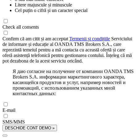
Litere majuscule și minuscule
Cel puțin o cifră și un caracter special
Check all consents
Confirm că am citit și am acceptat
Termenii și condițiile
Serviciului
de informare și educație al OANDA TMS Brokers S.A., care
reprezintă temeiul pentru a mă contacta cu această ofertă și care
oferă asistență telefonică pentru gestionarea contului. Înțeleg că mă
pot dezabona de la acest serviciu oricând.
Я даю согласие на получение от компании OANDA TMS
Brokers S.A. информации маркетингового характера,
касающейся продуктов и услуг, например новостей и
промоакций, с использованием указанных мной
контактных данных:
E-mail
SMS/MMS
DESCHIDE CONT DEMO »