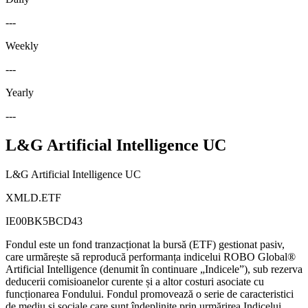
---
Weekly
---
Yearly
---
L&G Artificial Intelligence UC
L&G Artificial Intelligence UC
XMLD.ETF
IE00BK5BCD43
Fondul este un fond tranzacționat la bursă (ETF) gestionat pasiv,
care urmărește să reproducă performanța indicelui ROBO Global®
Artificial Intelligence (denumit în continuare „Indicele”), sub rezerva
deducerii comisioanelor curente și a altor costuri asociate cu
funcționarea Fondului. Fondul promovează o serie de caracteristici
de mediu și sociale care sunt îndeplinite prin urmărirea Indicelui.