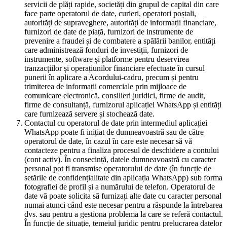
servicii de plăți rapide, societăți din grupul de capital din care
face parte operatorul de date, curieri, operatori poștali,
autorități de supraveghere, autorități de informații financiare,
furnizori de date de piață, furnizori de instrumente de
prevenire a fraudei și de combatere a spălării banilor, entități
care administrează fonduri de investiții, furnizori de
instrumente, software și platforme pentru deservirea
tranzacțiilor și operațiunilor financiare efectuate în cursul
punerii în aplicare a Acordului-cadru, precum și pentru
trimiterea de informații comerciale prin mijloace de
comunicare electronică, consilieri juridici, firme de audit,
firme de consultanță, furnizorul aplicației WhatsApp și entități
care furnizează servere și stochează date.
Contactul cu operatorul de date prin intermediul aplicației
WhatsApp poate fi inițiat de dumneavoastră sau de către
operatorul de date, în cazul în care este necesar să vă
contacteze pentru a finaliza procesul de deschidere a contului
(cont activ). În consecință, datele dumneavoastră cu caracter
personal pot fi transmise operatorului de date (în funcție de
setările de confidențialitate din aplicația WhatsApp) sub forma
fotografiei de profil și a numărului de telefon. Operatorul de
date vă poate solicita să furnizați alte date cu caracter personal
numai atunci când este necesar pentru a răspunde la întrebarea
dvs. sau pentru a gestiona problema la care se referă contactul.
În funcție de situație, temeiul juridic pentru prelucrarea datelor