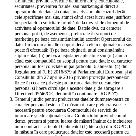
Contractul privind serviciile de informare și educaționale,
securitatea, prevenirea fraudei sau marketingul direct al
operatorului de date și contactarea dvs. în alte cazuri decât
cele specificate mai sus, atunci când acest lucru este justificat
în special de o solicitare primită de la dvs. și de domeniul de
activitate al operatorului de date. Datele dvs. cu caracter
personal pot fi, de asemenea, prelucrate în scopuri de
marketing pe baza consimțământului acordat Operatorului de
date. Prelucrarea în alte scopuri decât cele menționate mai sus
poate fi efectuată: (i) pe baza obținerii unui consimțământ
suplimentar, (ii) pe baza legislației aplicabile sau (iii) atunci
când este compatibilă cu scopul pentru care datele cu caracter
personal au fost colectate inițial (articolul 6 alineatul (4) din
Regulamentul (UE) 2016/679 al Parlamentului European și al
Consiliului din 27 aprilie 2016 privind protecția persoanelor
fizice în ceea ce privește prelucrarea datelor cu caracter
personal și libera circulație a acestor date și de abrogare a
Directivei 95/46/CE, denumit în continuare „RGPD”).
Temeiul juridic pentru prelucrarea datelor dumneavoastră cu
caracter personal este: a. în măsura în care prelucrarea este
necesară pentru executarea Contractului de servicii de
informare și educaționale sau a Contractului privind contul
demo, precum și pentru luarea de măsuri înainte de încheierea
unui contract – articolul 6 alineatul (1) litera (b) din RGPD; b.
în măsura în care prelucrarea datelor este necesară pentru ca