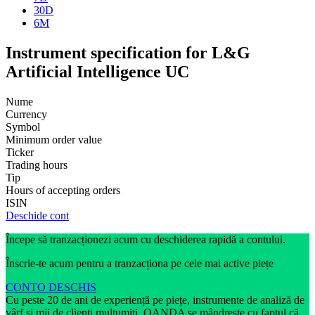
30D
6M
Instrument specification for L&G
Artificial Intelligence UC
Nume
Currency
Symbol
Minimum order value
Ticker
Trading hours
Tip
Hours of accepting orders
ISIN
Deschide cont
Începe să tranzacționezi acum cu deschiderea rapidă a contului.
Înscrie-te acum pentru a tranzacționa pe cele mai active piețe
CONTO DESCHIS
Cu peste 20 de ani de experiență pe piețe, instrumente de analiză de
vârf și mii de clienți mulțumiți, OANDA se mândrește cu faptul că