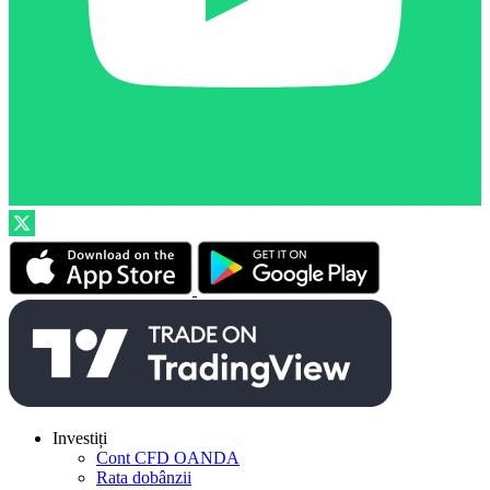
Investiți
Cont CFD OANDA
Rata dobânzii