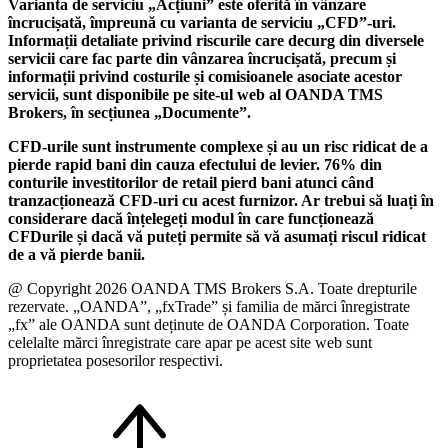
Varianta de serviciu „Acțiuni” este oferită în vânzare
încrucișată, împreună cu varianta de serviciu „CFD”-uri.
Informații detaliate privind riscurile care decurg din diversele
servicii care fac parte din vânzarea încrucișată, precum și
informații privind costurile și comisioanele asociate acestor
servicii, sunt disponibile pe site-ul web al OANDA TMS
Brokers, în secțiunea „Documente”.
CFD-urile sunt instrumente complexe și au un risc ridicat de a
pierde rapid bani din cauza efectului de levier. 76% din
conturile investitorilor de retail pierd bani atunci când
tranzacționează CFD-uri cu acest furnizor. Ar trebui să luați în
considerare dacă înțelegeți modul în care funcționează
CFDurile și dacă vă puteți permite să vă asumați riscul ridicat
de a vă pierde banii.
@ Copyright 2026 OANDA TMS Brokers S.A. Toate drepturile
rezervate. „OANDA”, „fxTrade” și familia de mărci înregistrate
„fx” ale OANDA sunt deținute de OANDA Corporation. Toate
celelalte mărci înregistrate care apar pe acest site web sunt
proprietatea posesorilor respectivi.