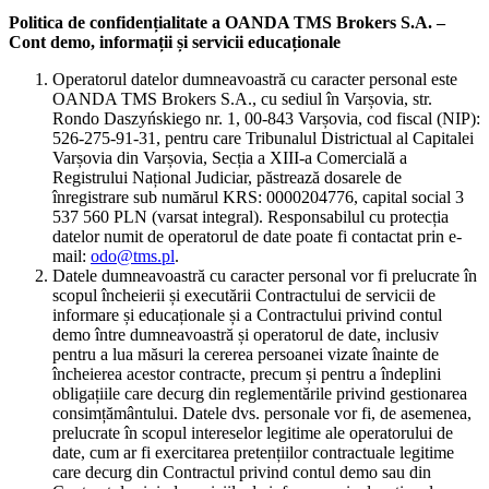
Politica de confidențialitate a OANDA TMS Brokers S.A. –
Cont demo, informații și servicii educaționale
Operatorul datelor dumneavoastră cu caracter personal este
OANDA TMS Brokers S.A., cu sediul în Varșovia, str.
Rondo Daszyńskiego nr. 1, 00-843 Varșovia, cod fiscal (NIP):
526-275-91-31, pentru care Tribunalul Districtual al Capitalei
Varșovia din Varșovia, Secția a XIII-a Comercială a
Registrului Național Judiciar, păstrează dosarele de
înregistrare sub numărul KRS: 0000204776, capital social 3
537 560 PLN (varsat integral). Responsabilul cu protecția
datelor numit de operatorul de date poate fi contactat prin e-
mail:
odo@tms.pl
.
Datele dumneavoastră cu caracter personal vor fi prelucrate în
scopul încheierii și executării Contractului de servicii de
informare și educaționale și a Contractului privind contul
demo între dumneavoastră și operatorul de date, inclusiv
pentru a lua măsuri la cererea persoanei vizate înainte de
încheierea acestor contracte, precum și pentru a îndeplini
obligațiile care decurg din reglementările privind gestionarea
consimțământului. Datele dvs. personale vor fi, de asemenea,
prelucrate în scopul intereselor legitime ale operatorului de
date, cum ar fi exercitarea pretențiilor contractuale legitime
care decurg din Contractul privind contul demo sau din