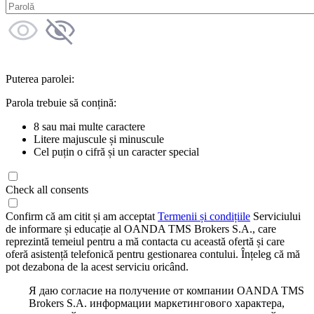
Puterea parolei:
Parola trebuie să conțină:
8 sau mai multe caractere
Litere majuscule și minuscule
Cel puțin o cifră și un caracter special
Check all consents
Confirm că am citit și am acceptat
Termenii și condițiile
Serviciului
de informare și educație al OANDA TMS Brokers S.A., care
reprezintă temeiul pentru a mă contacta cu această ofertă și care
oferă asistență telefonică pentru gestionarea contului. Înțeleg că mă
pot dezabona de la acest serviciu oricând.
Я даю согласие на получение от компании OANDA TMS
Brokers S.A. информации маркетингового характера,