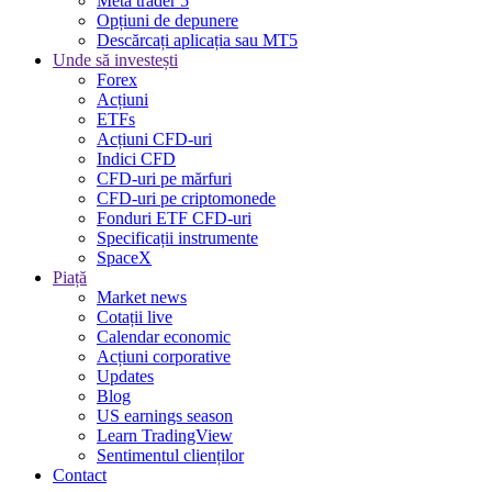
Meta trader 5
Opțiuni de depunere
Descărcați aplicația sau MT5
Unde să investești
Forex
Acțiuni
ETFs
Acțiuni CFD-uri
Indici CFD
CFD-uri pe mărfuri
CFD-uri pe criptomonede
Fonduri ETF CFD-uri
Specificații instrumente
SpaceX
Piață
Market news
Cotații live
Calendar economic
Acțiuni corporative
Updates
Blog
US earnings season
Learn TradingView
Sentimentul clienților
Contact