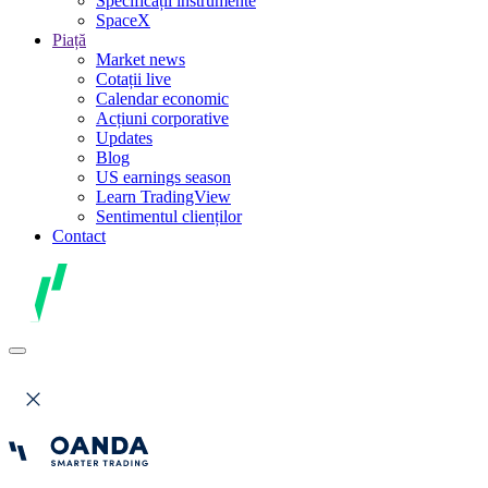
Specificații instrumente
SpaceX
Piață
Market news
Cotații live
Calendar economic
Acțiuni corporative
Updates
Blog
US earnings season
Learn TradingView
Sentimentul clienților
Contact