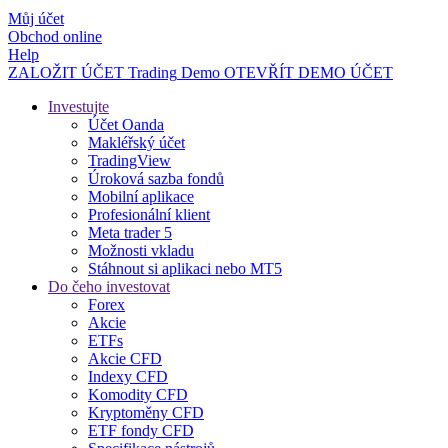
Můj účet
Obchod online
Help
ZALOŽIT ÚČET
Trading
Demo
OTEVŘÍT DEMO ÚČET
Investujte
Účet Oanda
Makléřský účet
TradingView
Úroková sazba fondů
Mobilní aplikace
Profesionální klient
Meta trader 5
Možnosti vkladu
Stáhnout si aplikaci nebo MT5
Do čeho investovat
Forex
Akcie
ETFs
Akcie CFD
Indexy CFD
Komodity CFD
Kryptoměny CFD
ETF fondy CFD