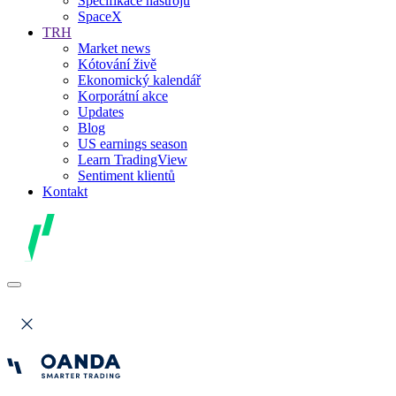
Specifikace nástrojů
SpaceX
TRH
Market news
Kótování živě
Ekonomický kalendář
Korporátní akce
Updates
Blog
US earnings season
Learn TradingView
Sentiment klientů
Kontakt