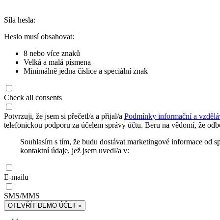
Síla hesla:
Heslo musí obsahovat:
8 nebo více znaků
Velká a malá písmena
Minimálně jedna číslice a speciální znak
Check all consents
Potvrzuji, že jsem si přečetl/a a přijal/a
Podmínky informační a vzdělá
telefonickou podporu za účelem správy účtu. Beru na vědomí, že odbě
Souhlasím s tím, že budu dostávat marketingové informace od s
kontaktní údaje, jež jsem uvedl/a v:
E-mailu
SMS/MMS
OTEVŘÍT DEMO ÚČET »