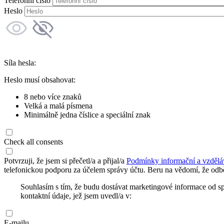
Telefonní číslo
Heslo
Síla hesla:
Heslo musí obsahovat:
8 nebo více znaků
Velká a malá písmena
Minimálně jedna číslice a speciální znak
Check all consents
Potvrzuji, že jsem si přečetl/a a přijal/a
Podmínky informační a vzdělá
telefonickou podporu za účelem správy účtu. Beru na vědomí, že odbě
Souhlasím s tím, že budu dostávat marketingové informace od s
kontaktní údaje, jež jsem uvedl/a v:
E-mailu