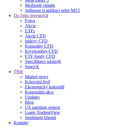
Meta trader 5
Možnosti vkladu
Stáhnout si aplikaci nebo MT5
Do čeho investovat
Forex
Akcie
ETFs
Akcie CFD
Indexy CFD
Komodity CFD
Kryptoměny CFD
ETF fondy CFD
Specifikace nástrojů
SpaceX
TRH
Market news
Kótování živě
Ekonomický kalendář
Korporátní akce
Updates
Blog
US earnings season
Learn TradingView
Sentiment klientů
Kontakt