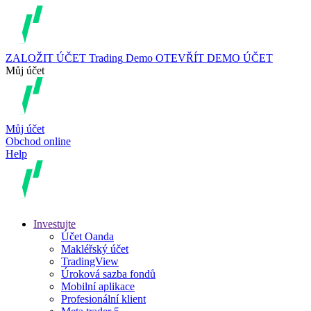
ZALOŽIT ÚČET
Trading
Demo
OTEVŘÍT DEMO ÚČET
Můj účet
Můj účet
Obchod online
Help
Investujte
Účet Oanda
Makléřský účet
TradingView
Úroková sazba fondů
Mobilní aplikace
Profesionální klient