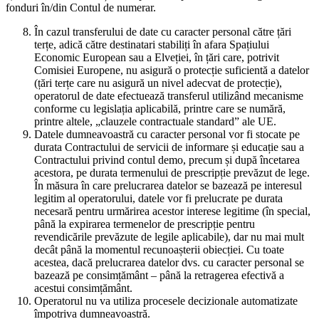
fonduri în/din Contul de numerar.
În cazul transferului de date cu caracter personal către țări
terțe, adică către destinatari stabiliți în afara Spațiului
Economic European sau a Elveției, în țări care, potrivit
Comisiei Europene, nu asigură o protecție suficientă a datelor
(țări terțe care nu asigură un nivel adecvat de protecție),
operatorul de date efectuează transferul utilizând mecanisme
conforme cu legislația aplicabilă, printre care se numără,
printre altele, „clauzele contractuale standard” ale UE.
Datele dumneavoastră cu caracter personal vor fi stocate pe
durata Contractului de servicii de informare și educație sau a
Contractului privind contul demo, precum și după încetarea
acestora, pe durata termenului de prescripție prevăzut de lege.
În măsura în care prelucrarea datelor se bazează pe interesul
legitim al operatorului, datele vor fi prelucrate pe durata
necesară pentru urmărirea acestor interese legitime (în special,
până la expirarea termenelor de prescripție pentru
revendicările prevăzute de legile aplicabile), dar nu mai mult
decât până la momentul recunoașterii obiecției. Cu toate
acestea, dacă prelucrarea datelor dvs. cu caracter personal se
bazează pe consimțământ – până la retragerea efectivă a
acestui consimțământ.
Operatorul nu va utiliza procesele decizionale automatizate
împotriva dumneavoastră.