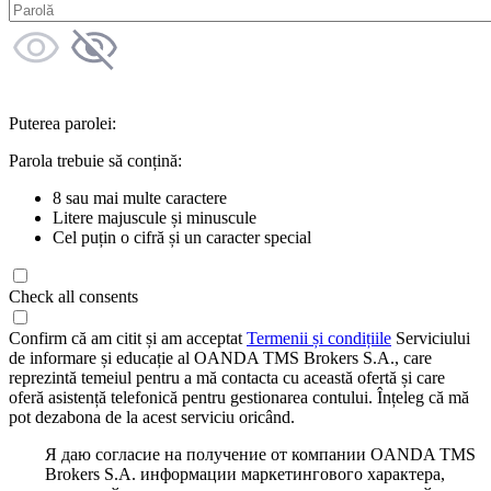
Puterea parolei:
Parola trebuie să conțină:
8 sau mai multe caractere
Litere majuscule și minuscule
Cel puțin o cifră și un caracter special
Check all consents
Confirm că am citit și am acceptat
Termenii și condițiile
Serviciului
de informare și educație al OANDA TMS Brokers S.A., care
reprezintă temeiul pentru a mă contacta cu această ofertă și care
oferă asistență telefonică pentru gestionarea contului. Înțeleg că mă
pot dezabona de la acest serviciu oricând.
Я даю согласие на получение от компании OANDA TMS
Brokers S.A. информации маркетингового характера,