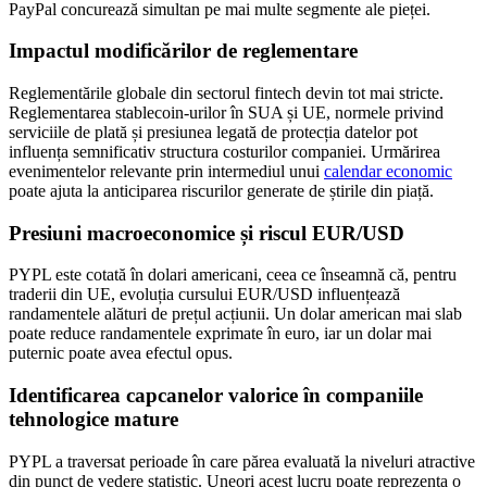
PayPal concurează simultan pe mai multe segmente ale pieței.
Impactul modificărilor de reglementare
Reglementările globale din sectorul fintech devin tot mai stricte.
Reglementarea stablecoin-urilor în SUA și UE, normele privind
serviciile de plată și presiunea legată de protecția datelor pot
influența semnificativ structura costurilor companiei. Urmărirea
evenimentelor relevante prin intermediul unui
calendar economic
poate ajuta la anticiparea riscurilor generate de știrile din piață.
Presiuni macroeconomice și riscul EUR/USD
PYPL este cotată în dolari americani, ceea ce înseamnă că, pentru
traderii din UE, evoluția cursului EUR/USD influențează
randamentele alături de prețul acțiunii. Un dolar american mai slab
poate reduce randamentele exprimate în euro, iar un dolar mai
puternic poate avea efectul opus.
Identificarea capcanelor valorice în companiile
tehnologice mature
PYPL a traversat perioade în care părea evaluată la niveluri atractive
din punct de vedere statistic. Uneori acest lucru poate reprezenta o