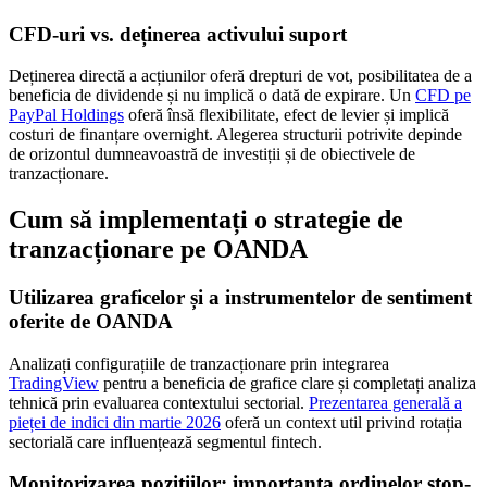
CFD-uri vs. deținerea activului suport
Deținerea directă a acțiunilor oferă drepturi de vot, posibilitatea de a
beneficia de dividende și nu implică o dată de expirare. Un
CFD pe
PayPal Holdings
oferă însă flexibilitate, efect de levier și implică
costuri de finanțare overnight. Alegerea structurii potrivite depinde
de orizontul dumneavoastră de investiții și de obiectivele de
tranzacționare.
Cum să implementați o strategie de
tranzacționare pe OANDA
Utilizarea graficelor și a instrumentelor de sentiment
oferite de OANDA
Analizați configurațiile de tranzacționare prin integrarea
TradingView
pentru a beneficia de grafice clare și completați analiza
tehnică prin evaluarea contextului sectorial.
Prezentarea generală a
pieței de indici din martie 2026
oferă un context util privind rotația
sectorială care influențează segmentul fintech.
Monitorizarea pozițiilor: importanța ordinelor stop-