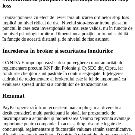
loss
Tranzacționarea cu efect de levier fără utilizarea ordinelor stop-loss
implică un nivel ridicat de risc. Nivelul stop-loss ar trebui plasat în
punctul în care teza investițională nu mai este validă, nu în funcție de
un nivel psihologic arbitrar. Dimensiunea poziției ar trebui stabilită
în funcție de această distanță și de nivelul de risc asumat.
Încrederea în broker și securitatea fondurilor
OANDA Europe operează sub supravegherea unor autorități de
reglementare precum KNF din Polonia și CySEC din Cipru, iar
fondurile clienților sunt păstrate în conturi segregate. Înțelegerea
cadrului de reglementare al brokerului este la fel de importantă ca
evaluarea spread-urilor și a condițiilor de tranzacționare.
Rezumat
PayPal operează într-un ecosistem mai amplu și mai diversificat
decât consideră mulți participanți la piață, iar programele de
răscumpărare a acțiunilor și monetizarea Venmo reprezintă avantaje
importante pentru companie. În același timp, riscurile legate de
concurență, reglementare și fluctuațiile valutare rămân semnificative.
Alegeți structura investițională potrivită orizontului dumneavoastră și