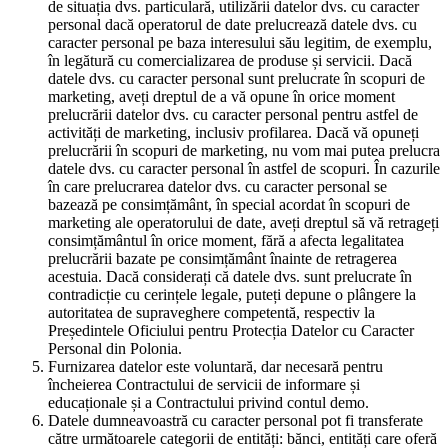
de situația dvs. particulară, utilizării datelor dvs. cu caracter
personal dacă operatorul de date prelucrează datele dvs. cu
caracter personal pe baza interesului său legitim, de exemplu,
în legătură cu comercializarea de produse și servicii. Dacă
datele dvs. cu caracter personal sunt prelucrate în scopuri de
marketing, aveți dreptul de a vă opune în orice moment
prelucrării datelor dvs. cu caracter personal pentru astfel de
activități de marketing, inclusiv profilarea. Dacă vă opuneți
prelucrării în scopuri de marketing, nu vom mai putea prelucra
datele dvs. cu caracter personal în astfel de scopuri. În cazurile
în care prelucrarea datelor dvs. cu caracter personal se
bazează pe consimțământ, în special acordat în scopuri de
marketing ale operatorului de date, aveți dreptul să vă retrageți
consimțământul în orice moment, fără a afecta legalitatea
prelucrării bazate pe consimțământ înainte de retragerea
acestuia. Dacă considerați că datele dvs. sunt prelucrate în
contradicție cu cerințele legale, puteți depune o plângere la
autoritatea de supraveghere competentă, respectiv la
Președintele Oficiului pentru Protecția Datelor cu Caracter
Personal din Polonia.
Furnizarea datelor este voluntară, dar necesară pentru
încheierea Contractului de servicii de informare și
educaționale și a Contractului privind contul demo.
Datele dumneavoastră cu caracter personal pot fi transferate
către următoarele categorii de entități: bănci, entități care oferă