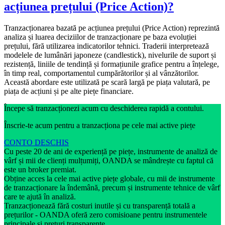
acțiunea prețului (Price Action)?
Tranzacționarea bazată pe acțiunea prețului (Price Action) reprezintă
analiza și luarea deciziilor de tranzacționare pe baza evoluției
prețului, fără utilizarea indicatorilor tehnici. Traderii interpretează
modelele de lumânări japoneze (candlestick), nivelurile de suport și
rezistență, liniile de tendință și formațiunile grafice pentru a înțelege,
în timp real, comportamentul cumpărătorilor și al vânzătorilor.
Această abordare este utilizată pe scară largă pe piața valutară, pe
piața de acțiuni și pe alte piețe financiare.
Începe să tranzacționezi acum cu deschiderea rapidă a contului.
Înscrie-te acum pentru a tranzacționa pe cele mai active piețe
CONTO DESCHIS
Cu peste 20 de ani de experiență pe piețe, instrumente de analiză de
vârf și mii de clienți mulțumiți, OANDA se mândrește cu faptul că
este un broker premiat.
Obține acces la cele mai active piețe globale, cu mii de instrumente
de tranzacționare la îndemână, precum și instrumente tehnice de vârf
care te ajută în analiză.
Tranzacționează fără costuri inutile și cu transparență totală a
prețurilor - OANDA oferă zero comisioane pentru instrumentele
principale și prețuri transparente.