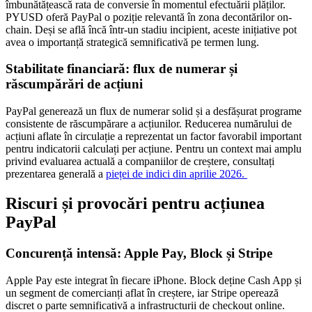
îmbunătățească rata de conversie în momentul efectuării plăților.
PYUSD oferă PayPal o poziție relevantă în zona decontărilor on-
chain. Deși se află încă într-un stadiu incipient, aceste inițiative pot
avea o importanță strategică semnificativă pe termen lung.
Stabilitate financiară: flux de numerar și
răscumpărări de acțiuni
PayPal generează un flux de numerar solid și a desfășurat programe
consistente de răscumpărare a acțiunilor. Reducerea numărului de
acțiuni aflate în circulație a reprezentat un factor favorabil important
pentru indicatorii calculați per acțiune. Pentru un context mai amplu
privind evaluarea actuală a companiilor de creștere, consultați
prezentarea generală a
pieței de indici din aprilie 2026.
Riscuri și provocări pentru acțiunea
PayPal
Concurență intensă: Apple Pay, Block și Stripe
Apple Pay este integrat în fiecare iPhone. Block deține Cash App și
un segment de comercianți aflat în creștere, iar Stripe operează
discret o parte semnificativă a infrastructurii de checkout online.