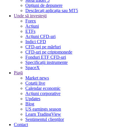
Meta trader 5
Opțiuni de depunere
Descărcați aplicația sau MT5
Unde să investești
Forex
Acțiuni
ETFs
Acțiuni CFD-uri
Indici CFD
CFD-uri pe mărfuri
CFD-uri pe criptomonede
Fonduri ETF CFD-uri
Specificații instrumente
SpaceX
Piață
Market news
Cotații live
Calendar economic
Acțiuni corporative
Updates
Blog
US earnings season
Learn TradingView
Sentimentul clienților
Contact