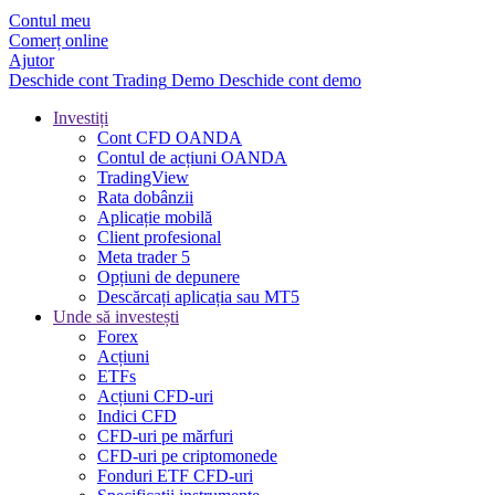
Contul meu
Comerț online
Ajutor
Deschide cont
Trading
Demo
Deschide cont demo
Investiți
Cont CFD OANDA
Contul de acțiuni OANDA
TradingView
Rata dobânzii
Aplicație mobilă
Client profesional
Meta trader 5
Opțiuni de depunere
Descărcați aplicația sau MT5
Unde să investești
Forex
Acțiuni
ETFs
Acțiuni CFD-uri
Indici CFD
CFD-uri pe mărfuri
CFD-uri pe criptomonede
Fonduri ETF CFD-uri