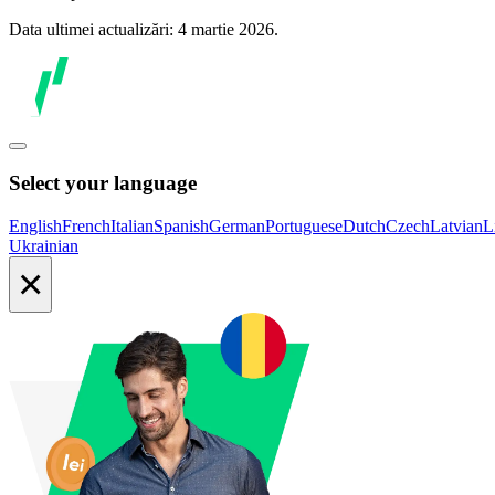
Data ultimei actualizări: 4 martie 2026.
Select your language
English
French
Italian
Spanish
German
Portuguese
Dutch
Czech
Latvian
L
Ukrainian
×