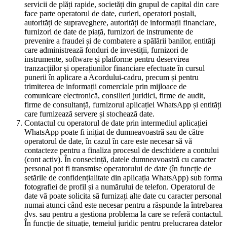
servicii de plăți rapide, societăți din grupul de capital din care
face parte operatorul de date, curieri, operatori poștali,
autorități de supraveghere, autorități de informații financiare,
furnizori de date de piață, furnizori de instrumente de
prevenire a fraudei și de combatere a spălării banilor, entități
care administrează fonduri de investiții, furnizori de
instrumente, software și platforme pentru deservirea
tranzacțiilor și operațiunilor financiare efectuate în cursul
punerii în aplicare a Acordului-cadru, precum și pentru
trimiterea de informații comerciale prin mijloace de
comunicare electronică, consilieri juridici, firme de audit,
firme de consultanță, furnizorul aplicației WhatsApp și entități
care furnizează servere și stochează date.
Contactul cu operatorul de date prin intermediul aplicației
WhatsApp poate fi inițiat de dumneavoastră sau de către
operatorul de date, în cazul în care este necesar să vă
contacteze pentru a finaliza procesul de deschidere a contului
(cont activ). În consecință, datele dumneavoastră cu caracter
personal pot fi transmise operatorului de date (în funcție de
setările de confidențialitate din aplicația WhatsApp) sub forma
fotografiei de profil și a numărului de telefon. Operatorul de
date vă poate solicita să furnizați alte date cu caracter personal
numai atunci când este necesar pentru a răspunde la întrebarea
dvs. sau pentru a gestiona problema la care se referă contactul.
În funcție de situație, temeiul juridic pentru prelucrarea datelor