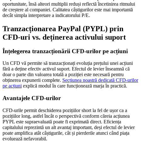
oportunitate, însă alteori multiplii reduși reflectă încetinirea ritmului
de creștere al companiei. Calitatea câștigurilor este mai importantă
decât simpla interpretare a indicatorului P/E.
Tranzacționarea PayPal (PYPL) prin
CFD-uri vs. deținerea activului suport
Înțelegerea tranzacționării CFD-urilor pe acțiuni
Un CFD vă permite să tranzacționați evoluția prețului unei acțiuni
fără a deține efectiv activul suport. Efectul de levier înseamnă că
doar o parte din valoarea totală a poziției este necesară pentru
obținerea expunerii complete.
Secțiunea noastră dedicată CFD-urilor
pe acțiuni
explică modul în care funcționează marja în practică.
Avantajele CFD-urilor
CFD-urile permit deschiderea pozițiilor short la fel de ușor ca a
pozițiilor long, astfel încât o perspectivă conform căreia acțiunea
PYPL este supraevaluată poate fi exprimată direct. Eficiența
capitalului reprezintă un alt avantaj important, deși efectul de levier
poate amplifica atât câștigurile, cât și pierderile atunci când piața
evoluează nefavorabil.