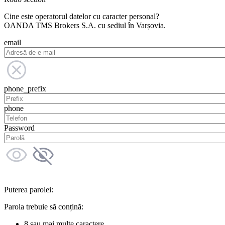
Cine este operatorul datelor cu caracter personal?
OANDA TMS Brokers S.A. cu sediul în Varșovia.
email
phone_prefix
phone
Password
Puterea parolei:
Parola trebuie să conțină:
8 sau mai multe caractere