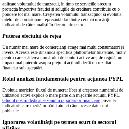
aplicate volumului de tranzacții, în timp ce serviciile precum
protecția împotriva fraudei și soluțiile de creditare contribuie cu o
pondere tot mai mare. Creșterea volumului tranzacțiilor și evoluția
ratelor de comisionare reprezintă doi dintre cei mai urmăriți
indicatori de către analiști în fiecare trimestru.
Puterea efectului de rețea
Un număr mai mare de comercianți atrage mai mulți consumatori și
invers. Aceasta este dinamica specifică platformelor bilaterale, motiv
pentru care scăderea numărului de conturi active are, de regulă, un
impact mai puternic asupra prețului acțiunii decât un rezultat
financiar sub așteptări.
Rolul analizei fundamentale pentru acțiunea PYPL
Evoluția marjelor, fluxul de numerar liber și creșterea numărului de
utilizatori activi explică o mare parte din mișcările acțiunii PYPL.
Ghidul nostru dedicat sezonului raportărilor financiare
prezintă
indicatorii care merită urmăriți atunci când aceste date sunt
publicate.
Ignorarea volatilității pe termen scurt în sectorul
plăților