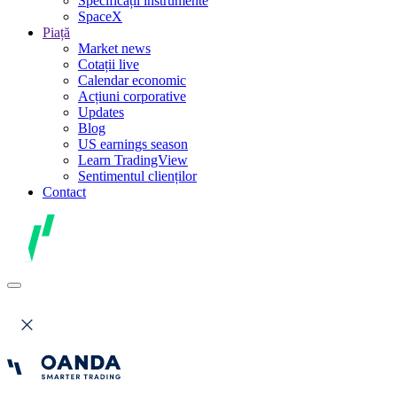
Specificații instrumente
SpaceX
Piață
Market news
Cotații live
Calendar economic
Acțiuni corporative
Updates
Blog
US earnings season
Learn TradingView
Sentimentul clienților
Contact