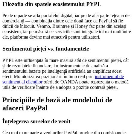
Filozofia din spatele ecosistemului PYPL
Pe de o parte se află portofelul digital, iar pe de altă parte rețeaua de
comercianți — combinația dintre cele două face ca PayPal să fie
dificil de înlocuit. Venmo, Braintree și Honey fac parte din același
ecosistem, iar pe măsură ce serviciile sunt integrate tot mai mult între
ele, platforma devine mai atractivă pentru utilizatori.
Sentimentul pieței vs. fundamentele
PYPL este influențată în mare măsură atât de sentimentul pieței, cât
și de rezultatele financiare, iar instrumentele de analiză a
sentimentului bazate pe inteligență artificială au amplificat acest
efect. Monitorizarea poziționării în timp real prin
instrumentul de
sentiment al clienților
oferit de OANDA poate reprezenta o metodă
utilă de verificare înainte de a adopta o poziție contrară pieței.
Principiile de bază ale modelului de
afaceri PayPal
Înțelegerea surselor de venit
Cea mai mare parte a veniturilor PayPal provine din comisioanele