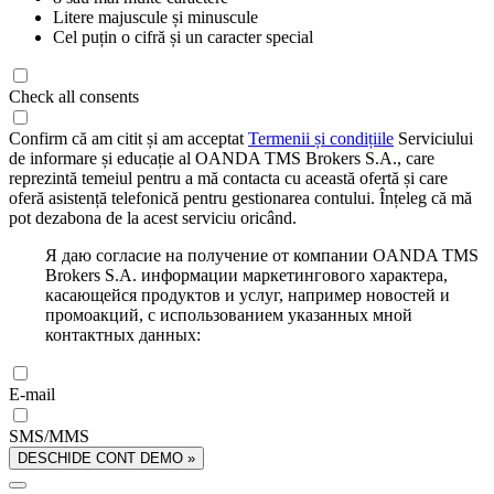
Litere majuscule și minuscule
Cel puțin o cifră și un caracter special
Check all consents
Confirm că am citit și am acceptat
Termenii și condițiile
Serviciului
de informare și educație al OANDA TMS Brokers S.A., care
reprezintă temeiul pentru a mă contacta cu această ofertă și care
oferă asistență telefonică pentru gestionarea contului. Înțeleg că mă
pot dezabona de la acest serviciu oricând.
Я даю согласие на получение от компании OANDA TMS
Brokers S.A. информации маркетингового характера,
касающейся продуктов и услуг, например новостей и
промоакций, с использованием указанных мной
контактных данных:
E-mail
SMS/MMS
DESCHIDE CONT DEMO »