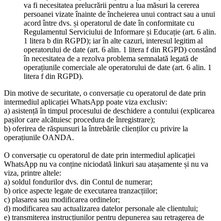
va fi necesitatea prelucrării pentru a lua măsuri la cererea
persoanei vizate înainte de încheierea unui contract sau a unui
acord între dvs. și operatorul de date în conformitate cu
Regulamentul Serviciului de Informare și Educație (art. 6 alin.
1 litera b din RGPD); iar în alte cazuri, interesul legitim al
operatorului de date (art. 6 alin. 1 litera f din RGPD) constând
în necesitatea de a rezolva problema semnalată legată de
operațiunile comerciale ale operatorului de date (art. 6 alin. 1
litera f din RGPD).
Din motive de securitate, o conversație cu operatorul de date prin
intermediul aplicației WhatsApp poate viza exclusiv:
a) asistență în timpul procesului de deschidere a contului (explicarea
pașilor care alcătuiesc procedura de înregistrare);
b) oferirea de răspunsuri la întrebările clienților cu privire la
operațiunile OANDA.
O conversație cu operatorul de date prin intermediul aplicației
WhatsApp nu va conține niciodată linkuri sau atașamente și nu va
viza, printre altele:
a) soldul fondurilor dvs. din Contul de numerar;
b) orice aspecte legate de executarea tranzacțiilor;
c) plasarea sau modificarea ordinelor;
d) modificarea sau actualizarea datelor personale ale clientului;
e) transmiterea instrucțiunilor pentru depunerea sau retragerea de