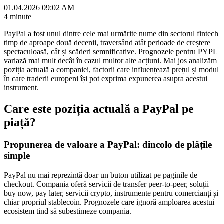
01.04.2026 09:02 AM
4 minute
PayPal a fost unul dintre cele mai urmărite nume din sectorul fintech
timp de aproape două decenii, traversând atât perioade de creștere
spectaculoasă, cât și scăderi semnificative. Prognozele pentru PYPL
variază mai mult decât în cazul multor alte acțiuni. Mai jos analizăm
poziția actuală a companiei, factorii care influențează prețul și modul
în care traderii europeni își pot exprima expunerea asupra acestui
instrument.
Care este poziția actuală a PayPal pe
piață?
Propunerea de valoare a PayPal: dincolo de plățile
simple
PayPal nu mai reprezintă doar un buton utilizat pe paginile de
checkout. Compania oferă servicii de transfer peer-to-peer, soluții
buy now, pay later, servicii crypto, instrumente pentru comercianți și
chiar propriul stablecoin. Prognozele care ignoră amploarea acestui
ecosistem tind să subestimeze compania.