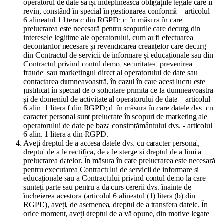
operatorul de date să își îndeplinească obligațiile legale care îi
revin, constând în special în gestionarea conformă – articolul
6 alineatul 1 litera c din RGPD; c. în măsura în care
prelucrarea este necesară pentru scopurile care decurg din
interesele legitime ale operatorului, cum ar fi efectuarea
decontărilor necesare și revendicarea creanțelor care decurg
din Contractul de servicii de informare și educaționale sau din
Contractul privind contul demo, securitatea, prevenirea
fraudei sau marketingul direct al operatorului de date sau
contactarea dumneavoastră, în cazul în care acest lucru este
justificat în special de o solicitare primită de la dumneavoastră
și de domeniul de activitate al operatorului de date – articolul
6 alin. 1 litera f din RGPD; d. în măsura în care datele dvs. cu
caracter personal sunt prelucrate în scopuri de marketing ale
operatorului de date pe baza consimțământului dvs. - articolul
6 alin. 1 litera a din RGPD.
Aveți dreptul de a accesa datele dvs. cu caracter personal,
dreptul de a le rectifica, de a le șterge și dreptul de a limita
prelucrarea datelor. În măsura în care prelucrarea este necesară
pentru executarea Contractului de servicii de informare și
educaționale sau a Contractului privind contul demo la care
sunteți parte sau pentru a da curs cererii dvs. înainte de
încheierea acestora (articolul 6 alineatul (1) litera (b) din
RGPD), aveți, de asemenea, dreptul de a transfera datele. În
orice moment, aveți dreptul de a vă opune, din motive legate