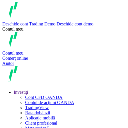
Deschide cont
Trading
Demo
Deschide cont demo
Contul meu
Contul meu
Comerț online
Ajutor
Investiți
Cont CFD OANDA
Contul de acțiuni OANDA
TradingView
Rata dobânzii
Aplicație mobilă
Client profesional