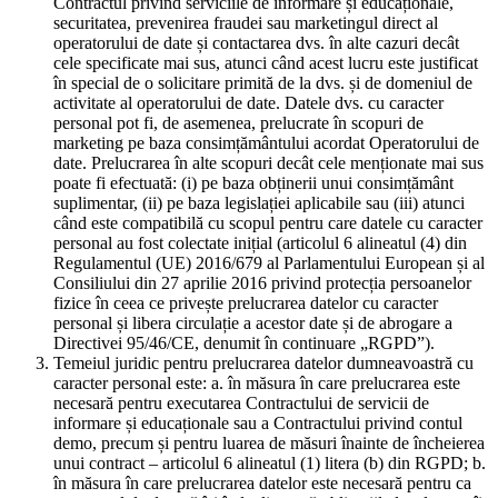
Contractul privind serviciile de informare și educaționale,
securitatea, prevenirea fraudei sau marketingul direct al
operatorului de date și contactarea dvs. în alte cazuri decât
cele specificate mai sus, atunci când acest lucru este justificat
în special de o solicitare primită de la dvs. și de domeniul de
activitate al operatorului de date. Datele dvs. cu caracter
personal pot fi, de asemenea, prelucrate în scopuri de
marketing pe baza consimțământului acordat Operatorului de
date. Prelucrarea în alte scopuri decât cele menționate mai sus
poate fi efectuată: (i) pe baza obținerii unui consimțământ
suplimentar, (ii) pe baza legislației aplicabile sau (iii) atunci
când este compatibilă cu scopul pentru care datele cu caracter
personal au fost colectate inițial (articolul 6 alineatul (4) din
Regulamentul (UE) 2016/679 al Parlamentului European și al
Consiliului din 27 aprilie 2016 privind protecția persoanelor
fizice în ceea ce privește prelucrarea datelor cu caracter
personal și libera circulație a acestor date și de abrogare a
Directivei 95/46/CE, denumit în continuare „RGPD”).
Temeiul juridic pentru prelucrarea datelor dumneavoastră cu
caracter personal este: a. în măsura în care prelucrarea este
necesară pentru executarea Contractului de servicii de
informare și educaționale sau a Contractului privind contul
demo, precum și pentru luarea de măsuri înainte de încheierea
unui contract – articolul 6 alineatul (1) litera (b) din RGPD; b.
în măsura în care prelucrarea datelor este necesară pentru ca