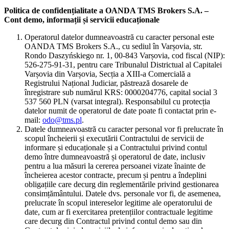
Politica de confidențialitate a OANDA TMS Brokers S.A. –
Cont demo, informații și servicii educaționale
Operatorul datelor dumneavoastră cu caracter personal este
OANDA TMS Brokers S.A., cu sediul în Varșovia, str.
Rondo Daszyńskiego nr. 1, 00-843 Varșovia, cod fiscal (NIP):
526-275-91-31, pentru care Tribunalul Districtual al Capitalei
Varșovia din Varșovia, Secția a XIII-a Comercială a
Registrului Național Judiciar, păstrează dosarele de
înregistrare sub numărul KRS: 0000204776, capital social 3
537 560 PLN (varsat integral). Responsabilul cu protecția
datelor numit de operatorul de date poate fi contactat prin e-
mail:
odo@tms.pl
.
Datele dumneavoastră cu caracter personal vor fi prelucrate în
scopul încheierii și executării Contractului de servicii de
informare și educaționale și a Contractului privind contul
demo între dumneavoastră și operatorul de date, inclusiv
pentru a lua măsuri la cererea persoanei vizate înainte de
încheierea acestor contracte, precum și pentru a îndeplini
obligațiile care decurg din reglementările privind gestionarea
consimțământului. Datele dvs. personale vor fi, de asemenea,
prelucrate în scopul intereselor legitime ale operatorului de
date, cum ar fi exercitarea pretențiilor contractuale legitime
care decurg din Contractul privind contul demo sau din