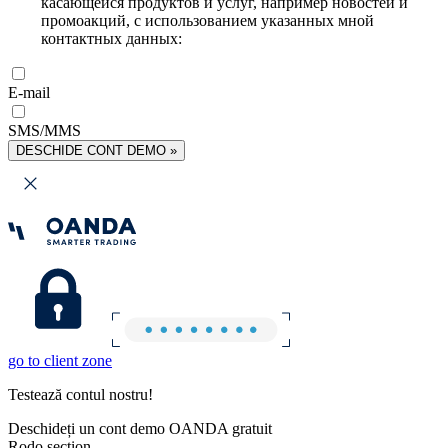
касающейся продуктов и услуг, например новостей и
промоакций, с использованием указанных мной
контактных данных:
E-mail
SMS/MMS
DESCHIDE CONT DEMO »
go to client zone
Testează contul nostru!
Deschideți un cont demo OANDA gratuit
Rodo section